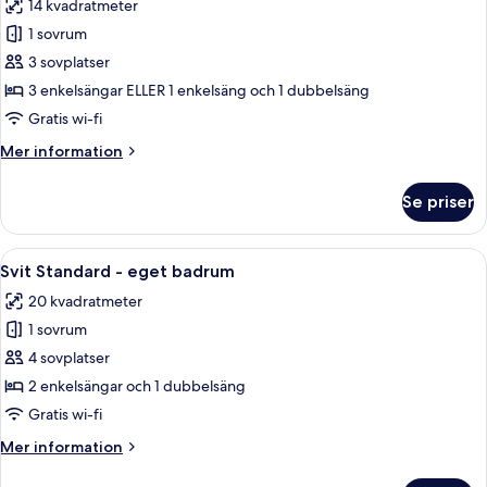
14 kvadratmeter
foton
1 sovrum
för
Standard
3 sovplatser
trippelrum
3 enkelsängar ELLER 1 enkelsäng och 1 dubbelsäng
-
Gratis wi-fi
eget
Mer
Mer information
badrum
information
om
Se priser
Standard
trippelrum
-
Öppna
Ett modernt hotellrum med en grå soff
12
eget
Svit Standard - eget badrum
alla
badrum
20 kvadratmeter
foton
1 sovrum
för
Svit
4 sovplatser
Standard
2 enkelsängar och 1 dubbelsäng
-
Gratis wi-fi
eget
Mer
Mer information
badrum
information
om