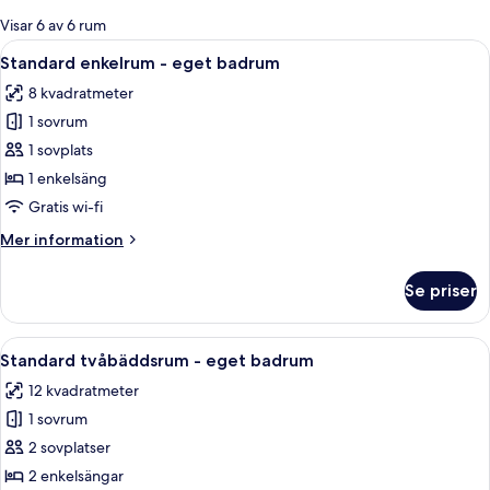
för
Visar 6 av 6 rum
rum
Öppna
Ett hotellrum med en säng, ett nattdu
13
Standard enkelrum - eget badrum
alla
8 kvadratmeter
foton
1 sovrum
för
Standard
1 sovplats
enkelrum
1 enkelsäng
-
Gratis wi-fi
eget
Mer
Mer information
badrum
information
om
Se priser
Standard
enkelrum
-
Öppna
Ett hotellrum med två sängar, en sängg
10
eget
Standard tvåbäddsrum - eget badrum
alla
badrum
12 kvadratmeter
foton
1 sovrum
för
Standard
2 sovplatser
tvåbäddsrum
2 enkelsängar