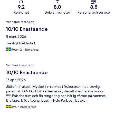
9,2
8,0
8,8
Renlighet
Bekvämligheter
Personal och service
Recensioner
Verifierad recension
10/10 Enastående
8 mars 2026
Trevligt litet hoteĺl.
Peter, 2 nätters resa
Verifierad recension
10/10 Enastående
15 apr. 2026
Jättefin frukost! Mycket fin service i frukostrummet, trevlig
personal. FANTASTISK kaffemaskin, decaff med färska bönor
!!!!! Fräscha rum och fin rengöring och härlig värme på rummet!!
Bra läge, både tbana, buss , Hyde Park och butiker.
eva, 4 nätters resa