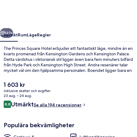
Hotel
regående
Nästa
127+
Översikt
Rum
Läge
Regler
The Princes Square Hotel erbjuder ett fantastiskt läge, mindre än en
kvarts promenad från Kensington Gardens och Kensington Palace.
Detta värdshus i viktoriansk stil ligger även bara fem minuters bilfärd
från Hyde Park och Kensington High Street. Andra resenärer talar
mycket väl om den hjälpsamma personalen. Boendet ligger bara en
kort promenad från kollektivtrafik. Till Bayswater Underground
Station tar det 4 minuter att gå och till Queensway Underground
Det
1 603 kr
Station är det 7 minuter.
nuvarande
inklusive skatter och avgifter
priset
23 aug. – 24 aug.
Lobby
är
Recensioner
Utmärkt
8,8
Se alla 194 recensioner
1 603 kr
8,8 av 10,
Populära bekvämligheter