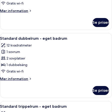
-
Gratis wi-fi
eget
Mer
Mer information
badrum
information
om
Se priser
Standard
tvåbäddsrum
-
Öppna
Ett hotellrum med en sänggavel i trä,
21
eget
Standard dubbelrum - eget badrum
alla
badrum
12 kvadratmeter
foton
1 sovrum
för
Standard
2 sovplatser
dubbelrum
1 dubbelsäng
-
Gratis wi-fi
eget
Mer
Mer information
badrum
information
om
Se priser
Standard
dubbelrum
-
Öppna
Ett hotellrum med en säng, ett skrivbo
19
eget
Standard trippelrum - eget badrum
alla
badrum