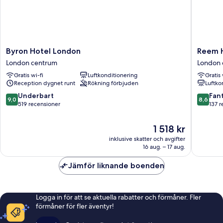
Byron
Reem
Byron Hotel London
Reem 
Hotel
Hotel
London centrum
London 
London
London
Gratis wi-fi
Luftkonditionering
Gratis 
London
centrum
Reception dygnet runt
Rökning förbjuden
Luftko
centrum
9.0
8.6
Underbart
Fant
9,0
8,6
av
av
519 recensioner
137 r
10,
10,
Underbart,
Fantastis
Priset
1 518 kr
519 recensioner
137 rece
är
inklusive skatter och avgifter
1 518 kr
16 aug. – 17 aug.
Jämför liknande boenden
Logga in för att se aktuella rabatter och förmåner. Fler
förmåner för fler äventyr!