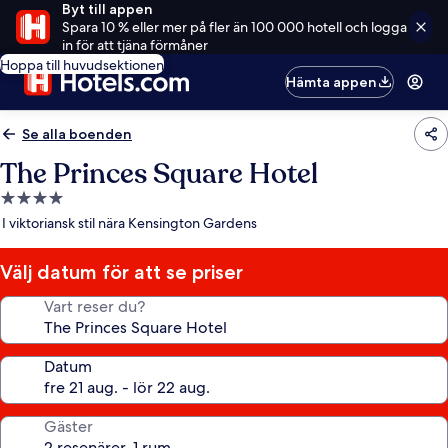
Byt till appen
Spara 10 % eller mer på fler än 100 000 hotell och logga
in för att tjäna förmåner
Hoppa till huvudsektionen
Hämta appen
Se alla boenden
The Princes Square Hotel
4.0-
stjärnigt
I viktoriansk stil nära Kensington Gardens
boende
Välj datum för att se priser
Vart reser du?
Datum
Gäster