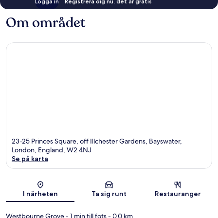
Logga in
Registrera dig nu, det är gratis
Om området
23-25 Princes Square, off Illchester Gardens, Bayswater,
London, England, W2 4NJ
Se på karta
Karta
I närheten
Ta sig runt
Restauranger
Westbourne Grove
- 1 min till fots
- 0.0 km