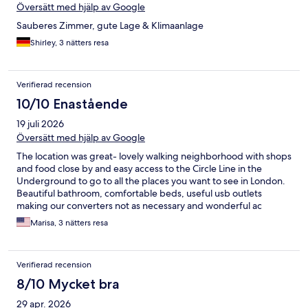
Översätt med hjälp av Google
Sauberes Zimmer, gute Lage & Klimaanlage
Shirley, 3 nätters resa
Verifierad recension
10/10 Enastående
19 juli 2026
Översätt med hjälp av Google
The location was great- lovely walking neighborhood with shops
and food close by and easy access to the Circle Line in the
Underground to go to all the places you want to see in London.
Beautiful bathroom, comfortable beds, useful usb outlets
making our converters not as necessary and wonderful ac
during the heat wave. We definitely want to come back for
Marisa, 3 nätters resa
another stay!
Verifierad recension
8/10 Mycket bra
29 apr. 2026