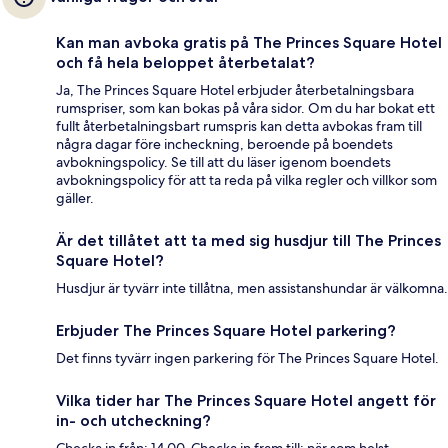
Kan man avboka gratis på The Princes Square Hotel
och få hela beloppet återbetalat?
Ja, The Princes Square Hotel erbjuder återbetalningsbara
rumspriser, som kan bokas på våra sidor. Om du har bokat ett
fullt återbetalningsbart rumspris kan detta avbokas fram till
några dagar före incheckning, beroende på boendets
avbokningspolicy. Se till att du läser igenom boendets
avbokningspolicy för att ta reda på vilka regler och villkor som
gäller.
Är det tillåtet att ta med sig husdjur till The Princes
Square Hotel?
Husdjur är tyvärr inte tillåtna, men assistanshundar är välkomna.
Erbjuder The Princes Square Hotel parkering?
Det finns tyvärr ingen parkering för The Princes Square Hotel.
Vilka tider har The Princes Square Hotel angett för
in- och utcheckning?
Checka in från: 14.00. Checka in fram till: när som helst.