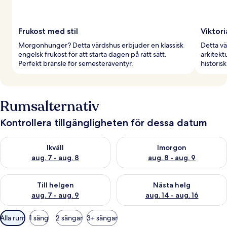
Frukost med stil
Viktor
Morgonhunger? Detta värdshus erbjuder en klassisk
Detta vä
engelsk frukost för att starta dagen på rätt sätt.
arkitekt
Perfekt bränsle för semesteräventyr.
histori
Rumsalternativ
Kontrollera tillgängligheten för dessa datum
Kontrollera tillgängligheten för ikväll aug. 7 - aug. 8
Kontrollera tillgängligheten f
Ikväll
Imorgon
aug. 7 - aug. 8
aug. 8 - aug. 9
Kontrollera tillgängligheten för den här helgen aug. 7 - aug. 9
Kontrollera tillgängligheten fö
Till helgen
Nästa helg
aug. 7 - aug. 9
aug. 14 - aug. 16
Tillgängliga
Alla rum
1 säng
2 sängar
3+ sängar
filter