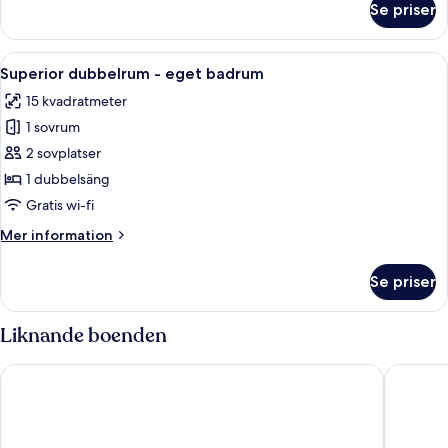
Se priser
Svit
Standard
-
Öppna
Ett hotellrum med en stor säng, två s
12
eget
Superior dubbelrum - eget badrum
alla
badrum
15 kvadratmeter
foton
1 sovrum
för
Superior
2 sovplatser
dubbelrum
1 dubbelsäng
-
Gratis wi-fi
eget
Mer
Mer information
badrum
information
om
Se priser
Superior
dubbelrum
-
Liknande boenden
eget
badrum
Byron Hotel London
Reem Ho