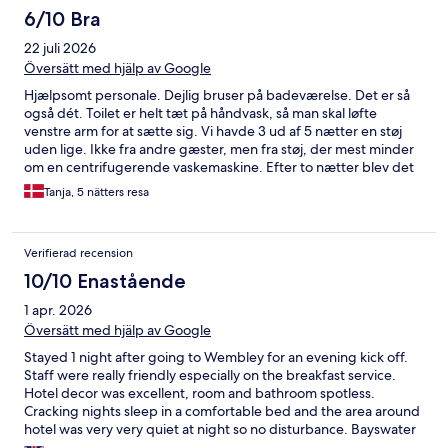
6/10 Bra
22 juli 2026
Översätt med hjälp av Google
Hjælpsomt personale. Dejlig bruser på badeværelse. Det er så
også dét. Toilet er helt tæt på håndvask, så man skal løfte
venstre arm for at sætte sig. Vi havde 3 ud af 5 nætter en støj
uden lige. Ikke fra andre gæster, men fra støj, der mest minder
om en centrifugerende vaskemaskine. Efter to nætter blev det
løst. Men sidste nat var støjen retur. Virkelig ødelæggende for
Tanja, 5 nätters resa
nattesøvnen. Så på trods af venligt personale og god
beliggenhed, er det ikke et hotel, vi vil vælge igen. Desværre.
Verifierad recension
10/10 Enastående
1 apr. 2026
Översätt med hjälp av Google
Stayed 1 night after going to Wembley for an evening kick off.
Staff were really friendly especially on the breakfast service.
Hotel decor was excellent, room and bathroom spotless.
Cracking nights sleep in a comfortable bed and the area around
hotel was very very quiet at night so no disturbance. Bayswater
Underground Station literally just round corner with 3 decent