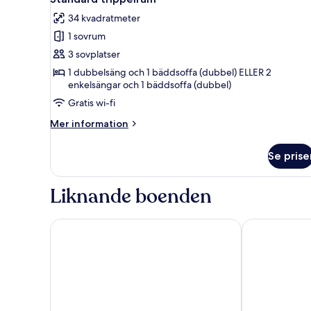
alla
34 kvadratmeter
foton
1 sovrum
för
Standard
3 sovplatser
trippelrum
1 dubbelsäng och 1 bäddsoffa (dubbel) ELLER 2
enkelsängar och 1 bäddsoffa (dubbel)
Gratis wi-fi
Mer
Mer information
information
om
Se prise
Standard
trippelrum
Liknande boenden
Quality Hotel the Mill
Sky Hotel Ma