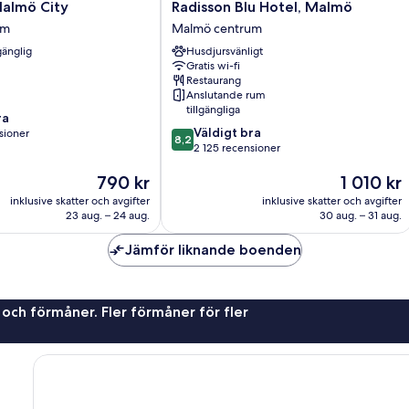
Radisson
Malmö City
Radisson Blu Hotel, Malmö
Blu
um
Malmö centrum
Hotel,
gänglig
Husdjursvänligt
Malmö
Gratis wi-fi
Malmö
Restaurang
centrum
Anslutande rum
tillgängliga
ra
8.2
Väldigt bra
sioner
8,2
av
2 125 recensioner
10,
Priset
Priset
790 kr
1 010 kr
Väldigt
är
är
bra,
oner
inklusive skatter och avgifter
inklusive skatter och avgifter
790 kr
1 010 kr
2 125 recensioner
23 aug. – 24 aug.
30 aug. – 31 aug.
Jämför liknande boenden
 och förmåner. Fler förmåner för fler