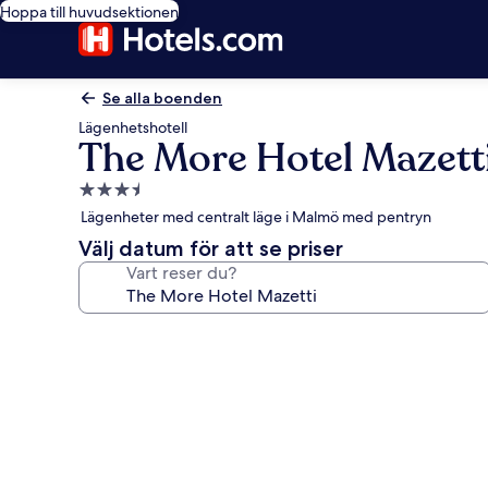
Hoppa till huvudsektionen
Se alla boenden
Lägenhetshotell
The More Hotel Mazett
3.5-
stjärnigt
Lägenheter med centralt läge i Malmö med pentryn
boende
Välj datum för att se priser
Vart reser du?
Fotogalleri
för
The
More
Hotel