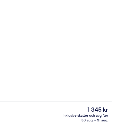
Sittområde i lobbyn
deo
Det
1 345 kr
nuvarande
inklusive skatter och avgifter
priset
30 aug. – 31 aug.
é
Reception
är
1 345 kr