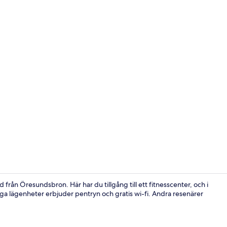
Property vi
från Öresundsbron. Här har du tillgång till ett fitnesscenter, och i
ga lägenheter erbjuder pentryn och gratis wi-fi. Andra resenärer
Frukostbuff