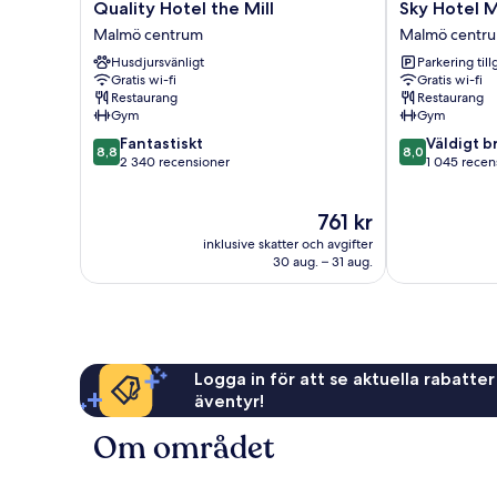
Quality
Sky
Quality Hotel the Mill
Sky Hotel 
Hotel
Hotel
Malmö centrum
Malmö centr
the
Malmö
Husdjursvänligt
Parkering till
Mill
City
Gratis wi-fi
Gratis wi-fi
Malmö
Malmö
Restaurang
Restaurang
centrum
centrum
Gym
Gym
8.8
8.0
Fantastiskt
Väldigt b
8,8
8,0
av
av
2 340 recensioner
1 045 recen
10,
10,
Fantastiskt,
Väldigt
Priset
761 kr
2 340 recensioner
bra,
är
1 045 recensi
inklusive skatter och avgifter
761 kr
30 aug. – 31 aug.
Logga in för att se aktuella rabatter
äventyr!
Om området