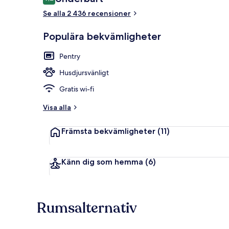
9,2 av 10,
Se alla 2 436 recensioner
Populära bekvämligheter
Terrass/Patio
Pentry
Husdjursvänligt
Gratis wi-fi
Visa alla
Främsta bekvämligheter
(11)
Känn dig som hemma
(6)
Rumsalternativ