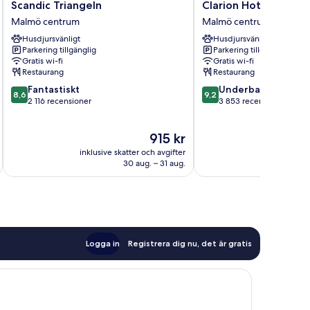
Scandic
Clarion
Scandic Triangeln
Clarion Hotel Malmö
Triangeln
Hotel
Malmö centrum
Malmö centrum
Malmö
Malmö
Husdjursvänligt
Husdjursvänligt
centrum
Live
Parkering tillgänglig
Parkering tillgänglig
Malmö
Gratis wi-fi
Gratis wi-fi
centrum
Restaurang
Restaurang
8.6
9.2
Fantastiskt
Underbart
8,6
9,2
av
av
2 116 recensioner
3 853 recensioner
10,
10,
Fantastiskt,
Underbart,
Priset
915 kr
2 116 recensioner
3 853 recensioner
är
inklusive skatter och avgifter
inklusive s
915 kr
30 aug. – 31 aug.
Logga in
Registrera dig nu, det är gratis