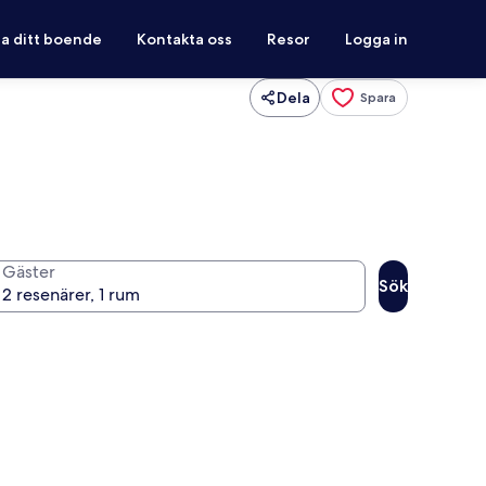
ra ditt boende
Kontakta oss
Resor
Logga in
Dela
Spara
Gäster
Sök