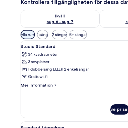
Kontrollera tillgängligheten för dessa d
Kontrollera tillgängligheten för ikväll aug. 6 - aug. 7
Kontrollera ti
Ikväll
aug. 6 - aug. 7
a
Tillgängliga
Alla rum
1 säng
2 sängar
3+ sängar
filter
Öppna
Ett modernt hotellrum med en g
för
9
Studio Standard
alla
rum
34 kvadratmeter
foton
3 sovplatser
för
Studio
1 dubbelsäng ELLER 2 enkelsängar
Standard
Gratis wi-fi
Mer
Mer information
information
om
Studio
Standard
Se prise
Öppna
Ett rum med två enkelsängar, e
7
Standard trippelrum