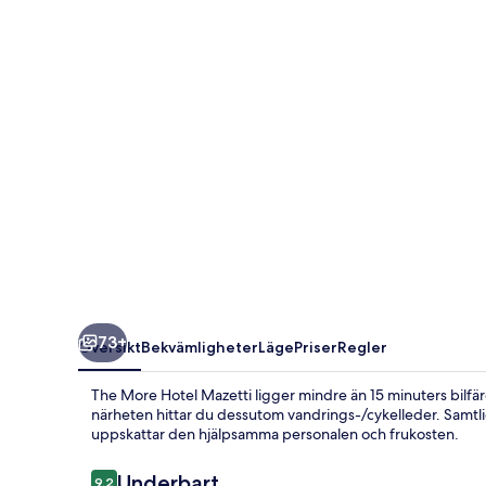
Mazetti
73+
Översikt
Bekvämligheter
Läge
Priser
Regler
The More Hotel Mazetti ligger mindre än 15 minuters bilfärd 
närheten hittar du dessutom vandrings-/cykelleder. Samtli
uppskattar den hjälpsamma personalen och frukosten.
Recensioner
Underbart
9,2