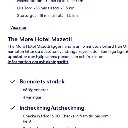
Malmöoperan
- 11 min till fots
- 1.0 km
Lilla Torg
- 18 min till fots
- 1.5 km
Stortorget
- 18 min till fots
- 1.5 km
Visa mer
The More Hotel Mazetti
The More Hotel Mazetti ligger mindre än 15 minuters bilfärd från Öres
närheten hittar du dessutom vandrings-/cykelleder. Samtliga lägenh
uppskattar den hjälpsamma personalen och frukosten.
Information om avbokningsrätt
Boendets storlek
68 lägenheter
4 våningar
Incheckning/utcheckning
Checka in från: 15.00. Checka in fram till: när som
helst.