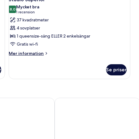
alla
Mycket bra
foton
8,0
8,0 av 10
(1 recension)
1 recension
för
37 kvadratmeter
Studio
4 sovplatser
Superior
1 queensize-säng ELLER 2 enkelsängar
Gratis wi-fi
Mer
Mer information
information
om
r
Se priser
Studio
Superior
lmö City
Radisson Blu Hotel, Malmö