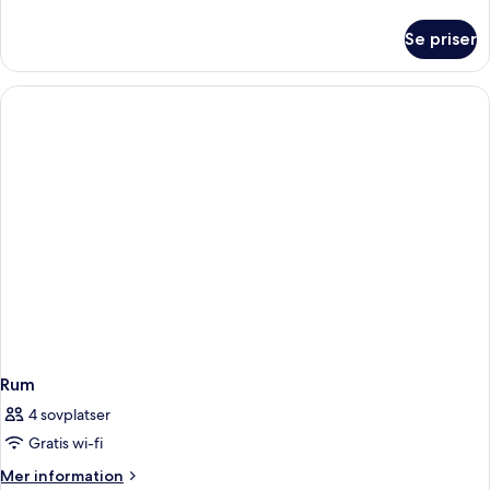
information
om
Se priser
Rum
Rum
4 sovplatser
Gratis wi-fi
Mer
Mer information