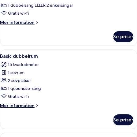
dubbelrum
1 dubbelsäng ELLER 2 enkelsängar
Gratis wi-fi
Mer
Mer information
information
om
Se priser
Premium
dubbelrum
Öppna
Ett minimalistiskt rum med en säng, et
6
Basic dubbelrum
alla
15 kvadratmeter
foton
1 sovrum
för
Basic
2 sovplatser
dubbelrum
1 queensize-säng
Gratis wi-fi
Mer
Mer information
information
om
Se priser
Basic
dubbelrum
Öppna
Ett minimalistiskt rum med en säng, et