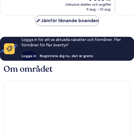
är
1 018 recensioner
557 rec
inklusive skatter och avgifter
3 008 kr
9 aug. – 10 aug.
Jämför liknande boenden
Logga in för att se aktuella rabatter och förmåner. Fler
förmåner för fler äventyr!
Logga in
Registrera dig nu, det är gratis
Om området