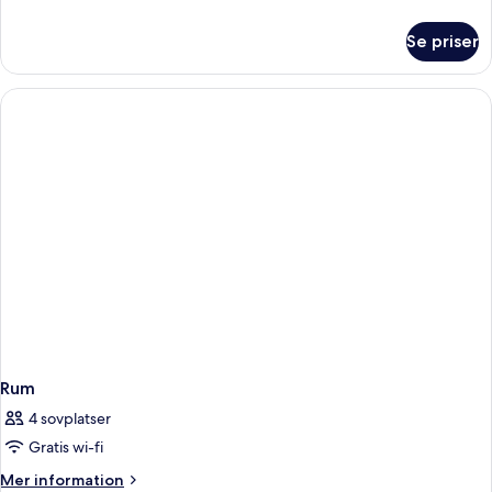
information
om
Se priser
Rum
Rum
4 sovplatser
Gratis wi-fi
Mer
Mer information