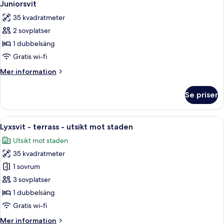
7
Juniorsvit
alla
35 kvadratmeter
foton
2 sovplatser
för
Juniorsvit
1 dubbelsäng
Gratis wi-fi
Mer
Mer information
information
om
Se priser
Juniorsvit
Öppna
Ett vardagsrum med en röd hörnsoffa, 
8
Lyxsvit - terrass - utsikt mot staden
alla
Utsikt mot staden
foton
35 kvadratmeter
för
Lyxsvit
1 sovrum
-
3 sovplatser
terrass
1 dubbelsäng
-
Gratis wi-fi
utsikt
Mer
Mer information