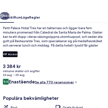
regående
Nästa
56+
Översikt
Rum
Läge
Regler
Petit Palace Hotel Tres har en takterrass och ligger bara fem
minuters promenad från Catedral de Santa María de Palma. Gäster
kan ta ett dopp i deras säsongsöppna utomhuspool, och sedan äta
gott på Restaurante Tres, som specialiserar sig på medelhavsköket
och serverar lunch och middag. På detta hotell i lyxstil får gäster
även tillgång till en bar/lounge, ett fitnesscenter och en bastu.
Andra resenärer uppskattar den hjälpsamma personalen.
VIP Access
Det
3 384 kr
Veranda
nuvarande
inklusive skatter och avgifter
priset
24 aug. – 25 aug.
är
Recensioner
Enastående
9,4
Se alla 770 recensioner
3 384 kr
9,4 av 10,
Populära bekvämligheter
Pool
Gratis frukost