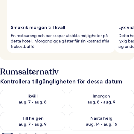
Smakrik morgon till kväll
Lyx vi
En restaurang och bar skapar utsökta möjligheter på
Detta h
detta hotell. Morgonpigga gäster får sin kostnadsfria
lyxig ba
frukostbuffé.
sig und
Rumsalternativ
Kontrollera tillgängligheten för dessa datum
Kontrollera tillgängligheten för ikväll aug. 7 - aug. 8
Kontrollera tillgängligheten f
Ikväll
Imorgon
aug. 7 - aug. 8
aug. 8 - aug. 9
Kontrollera tillgängligheten för den här helgen aug. 7 - aug. 9
Kontrollera tillgängligheten fö
Till helgen
Nästa helg
aug. 7 - aug. 9
aug. 14 - aug. 16