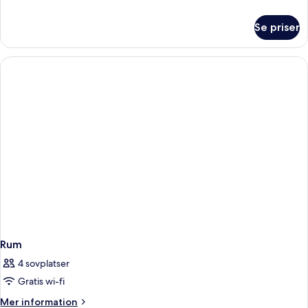
mot
information
staden
om
Se priser
Lyxsvit
-
terrass
-
utsikt
mot
staden
Rum
4 sovplatser
Gratis wi-fi
Mer
Mer information