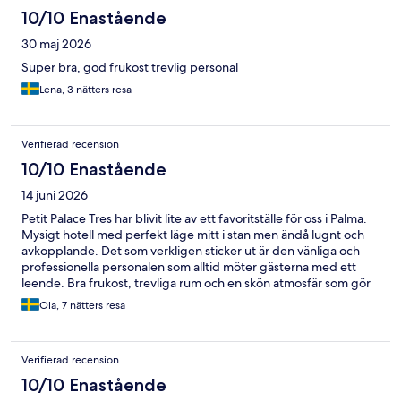
10/10 Enastående
30 maj 2026
Super bra, god frukost trevlig personal
Lena, 3 nätters resa
Verifierad recension
10/10 Enastående
14 juni 2026
Petit Palace Tres har blivit lite av ett favoritställe för oss i Palma.
Mysigt hotell med perfekt läge mitt i stan men ändå lugnt och
avkopplande. Det som verkligen sticker ut är den vänliga och
professionella personalen som alltid möter gästerna med ett
leende. Bra frukost, trevliga rum och en skön atmosfär som gör
att man känner sig hemma. Vi har haft en mycket fin vecka här
Ola, 7 nätters resa
och återkommer gärna.
Verifierad recension
10/10 Enastående