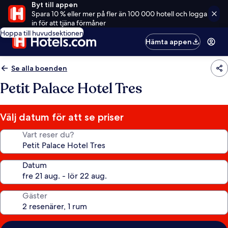
Byt till appen
Spara 10 % eller mer på fler än 100 000 hotell och logga
in för att tjäna förmåner
Hoppa till huvudsektionen
Hämta appen
Se alla boenden
Petit Palace Hotel Tres
Välj datum för att se priser
Vart reser du?
Datum
Gäster