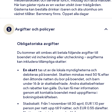
medelhavsköket och serverar lunch, middag och lätta måltider.
Här kan gäster njuta av en vacker utsikt över trädgården.
Gästerna kan beställa drinkar i baren och äta utomhus om
vädret tillåter. Barnmeny finns. Öppet alla dagar
Avgifter och policyer
Obligatoriska avgifter
Du kommer att ombes att betala följande avgifter till
boendet vid incheckning eller utcheckning – avgifterna
kan inkludera tillämpliga skatter:
En skatt
tas ut av de lokala myndigheterna och
debiteras på boendet. Skatten minskas med 50 % efter
den åttonde natten du bor på boendet, och barn
under 16 år är skattebefriade. Andra skattebefrielser
och rabatter kan gälla. Du kan få mer information
genom att kontakta boendet med uppgifterna i
bokningsbekräftelsen.
Stadsskatt: Från 1 november till 30 april, EUR 1.10 per
person per natt upp till 9 nätter, och EUR 0.55 därefter.