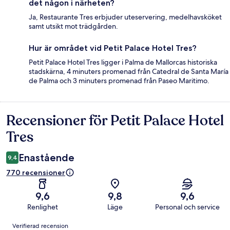
det någon i närheten?
Ja, Restaurante Tres erbjuder uteservering, medelhavsköket
samt utsikt mot trädgården.
Hur är området vid Petit Palace Hotel Tres?
Petit Palace Hotel Tres ligger i Palma de Mallorcas historiska
stadskärna, 4 minuters promenad från Catedral de Santa María
de Palma och 3 minuters promenad från Paseo Maritimo.
Recensioner för Petit Palace Hotel
Recensioner
Tres
Enastående
9,4
770 recensioner
9,6
9,8
9,6
Renlighet
Läge
Personal och service
Recensioner
Verifierad recension