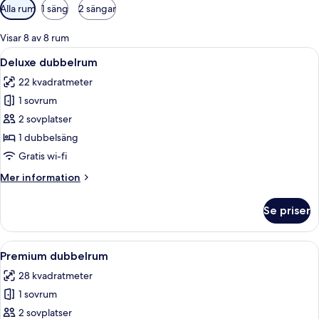
Tillgängliga
Alla rum
1 säng
2 sängar
filter
för
Visar 8 av 8 rum
rum
Öppna
Ett hotellrum med en säng, ett bord 
6
Deluxe dubbelrum
alla
22 kvadratmeter
foton
1 sovrum
för
Deluxe
2 sovplatser
dubbelrum
1 dubbelsäng
Gratis wi-fi
Mer
Mer information
information
om
Se priser
Deluxe
dubbelrum
Öppna
Ett hotellrum med en stor säng, en tr
6
Premium dubbelrum
alla
28 kvadratmeter
foton
1 sovrum
för
Premium
2 sovplatser