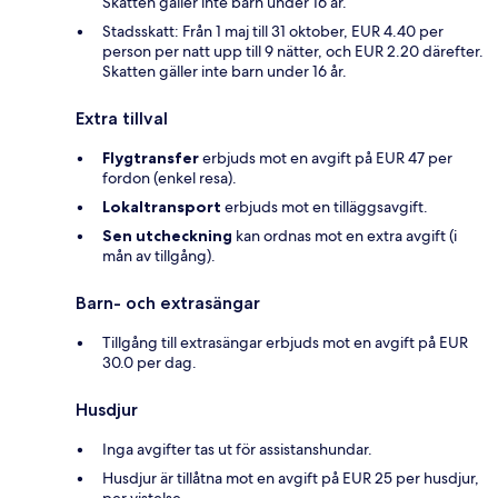
Skatten gäller inte barn under 16 år.
Stadsskatt: Från 1 maj till 31 oktober, EUR 4.40 per
person per natt upp till 9 nätter, och EUR 2.20 därefter.
Skatten gäller inte barn under 16 år.
Extra tillval
Flygtransfer
erbjuds mot en avgift på EUR 47 per
fordon (enkel resa).
Lokaltransport
erbjuds mot en tilläggsavgift.
Sen utcheckning
kan ordnas mot en extra avgift (i
mån av tillgång).
Barn- och extrasängar
Tillgång till extrasängar erbjuds mot en avgift på EUR
30.0 per dag.
Husdjur
Inga avgifter tas ut för assistanshundar.
Husdjur är tillåtna mot en avgift på EUR 25 per husdjur,
per vistelse.