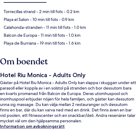
Torrecillas strand
- 2 min till fots
- 0.2 km
Playa el Salon
- 10 min till fots
- 0.9 km
Calahonda-stranden
- 11 min till fots
- 1.0 km
Balcon de Europa
- 11 min till fots
- 1.0 km
Playa de Burriana
- 19 min till fots
- 1.6 km
Om boendet
Hotel Riu Monica - Adults Only
Gäster på Hotel Riu Monica - Adults Only kan slappa i skuggan under ett
parasoll eller koppla av i en solstol på stranden och bor dessutom bara
en kvarts promenad från Balcon de Europa. Deras utomhuspool och
inomhuspool erbjuder nöjen för hela familjen, och gäster kan dessutom
unna sig massage. Du kan välja mellan 2 restauranger och dessutom
finns en bar, där du kan varva ned med en drink. Det finns även en bar
vid poolen, ett fitnesscenter och en snackbar/deli. Andra resenärer talar
mycket väl om den hjälpsamma personalen.
Information om avbokningsrätt