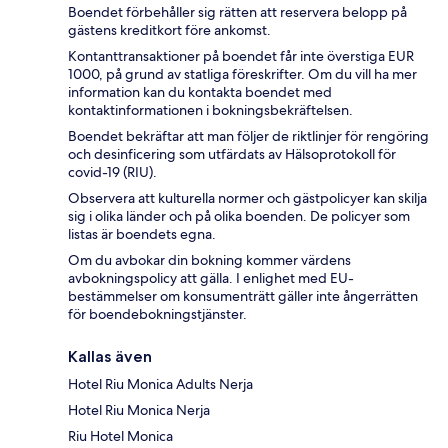
Boendet förbehåller sig rätten att reservera belopp på
gästens kreditkort före ankomst.
Kontanttransaktioner på boendet får inte överstiga EUR
1000, på grund av statliga föreskrifter. Om du vill ha mer
information kan du kontakta boendet med
kontaktinformationen i bokningsbekräftelsen.
Boendet bekräftar att man följer de riktlinjer för rengöring
och desinficering som utfärdats av Hälsoprotokoll för
covid-19 (RIU).
Observera att kulturella normer och gästpolicyer kan skilja
sig i olika länder och på olika boenden. De policyer som
listas är boendets egna.
Om du avbokar din bokning kommer värdens
avbokningspolicy att gälla. I enlighet med EU-
bestämmelser om konsumenträtt gäller inte ångerrätten
för boendebokningstjänster.
Kallas även
Hotel Riu Monica Adults Nerja
Hotel Riu Monica Nerja
Riu Hotel Monica