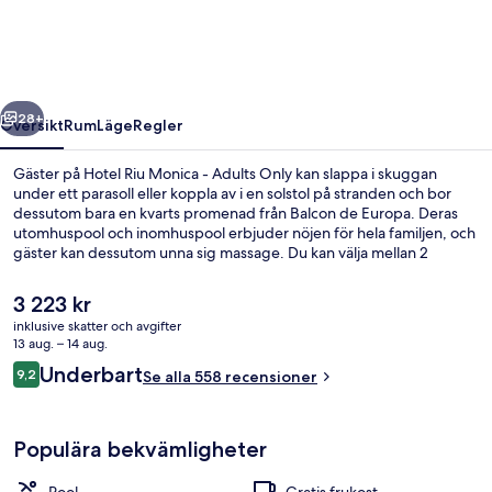
-
Adults
Only
regående
Nästa
28+
Översikt
Rum
Läge
Regler
Gäster på Hotel Riu Monica - Adults Only kan slappa i skuggan
under ett parasoll eller koppla av i en solstol på stranden och bor
dessutom bara en kvarts promenad från Balcon de Europa. Deras
utomhuspool och inomhuspool erbjuder nöjen för hela familjen, och
gäster kan dessutom unna sig massage. Du kan välja mellan 2
restauranger och dessutom finns en bar, där du kan varva ned med
en drink. Det finns även en bar vid poolen, ett fitnesscenter och en
Det
3 223 kr
snackbar/deli. Andra resenärer talar mycket väl om den hjälpsamma
nuvarande
inklusive skatter och avgifter
personalen.
priset
13 aug. – 14 aug.
Inomhuspool, utomhuspool, parasoller
är
Recensioner
Underbart
9,2
Se alla 558 recensioner
3 223 kr
9,2 av 10,
Populära bekvämligheter