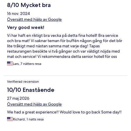
8/10 Mycket bra
16 nov. 2024
Översätt med hjälp av Google
Very good week!
Vi har haft en riktigt bra vecka på detta fina hotell! Bra service
och bra mat! Vi saknar teman för buffén någon gång för det blir
lite tråkigt med nästan samma mat varje dag! Tapas
restaurangen besökte vi två gånger och var väldigt nöjda med
mat och service! Vi rekommendera detta senior hotell för oss
som hellre blir överkörda av rullatorer än för barnvagnar! Vi är
Lars, 7 nätters resa
nöjda och kan nog komma tillbaka igen!
Verifierad recension
10/10 Enastående
27 maj 2026
Översätt med hjälp av Google
We had a great experience!! Would love to go back Some day!!
Richard, 1 natts resa