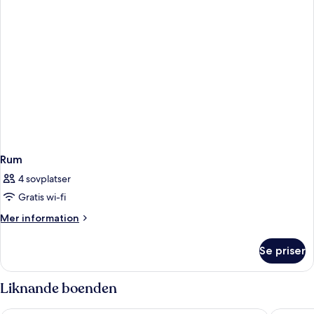
Rum
4 sovplatser
Gratis wi-fi
Mer
Mer information
information
om
Se priser
Rum
Liknande boenden