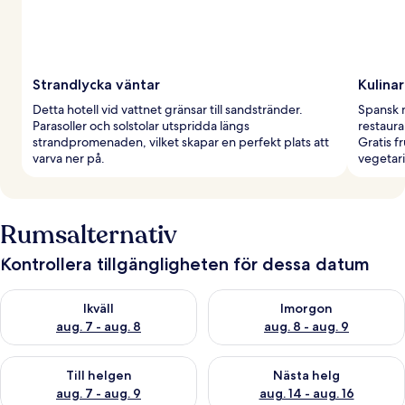
Strandlycka väntar
Kulinar
Detta hotell vid vattnet gränsar till sandstränder.
Spansk m
Parasoller och solstolar utspridda längs
restaura
strandpromenaden, vilket skapar en perfekt plats att
Gratis f
varva ner på.
vegetari
Rumsalternativ
Kontrollera tillgängligheten för dessa datum
Kontrollera tillgängligheten för ikväll aug. 7 - aug. 8
Kontrollera tillgängligheten f
Ikväll
Imorgon
aug. 7 - aug. 8
aug. 8 - aug. 9
Kontrollera tillgängligheten för den här helgen aug. 7 - aug. 9
Kontrollera tillgängligheten fö
Till helgen
Nästa helg
aug. 7 - aug. 9
aug. 14 - aug. 16