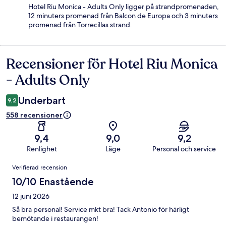
Hotel Riu Monica - Adults Only ligger på strandpromenaden,
12 minuters promenad från Balcon de Europa och 3 minuters
promenad från Torrecillas strand.
Recensioner för Hotel Riu Monica
Recensioner
- Adults Only
Underbart
9,2
558 recensioner
9,4
9,0
9,2
Renlighet
Läge
Personal och service
Recensioner
Verifierad recension
10/10 Enastående
12 juni 2026
Så bra personal! Service mkt bra! Tack Antonio för härligt
bemötande i restaurangen!