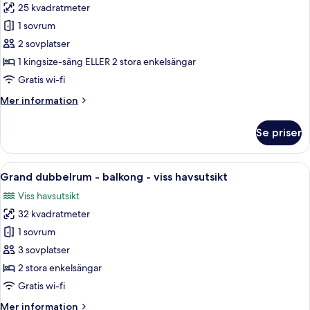
25 kvadratmeter
för
Dubbelrum
1 sovrum
-
2 sovplatser
balkong
1 kingsize-säng ELLER 2 stora enkelsängar
-
Gratis wi-fi
havsutsikt
Mer
Mer information
information
om
Se priser
Dubbelrum
-
balkong
Öppna
Ett hotellrum med en säng, ett skrivbor
4
-
Grand dubbelrum - balkong - viss havsutsikt
alla
havsutsikt
Viss havsutsikt
foton
32 kvadratmeter
för
Grand
1 sovrum
dubbelrum
3 sovplatser
-
2 stora enkelsängar
balkong
Gratis wi-fi
-
Mer
Mer information