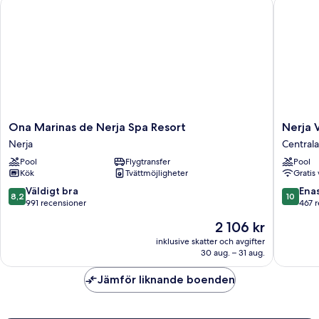
Ona Marinas de Nerja Spa Resort
Nerja VG
Ona
Nerja
Ona Marinas de Nerja Spa Resort
Nerja 
Marinas
VG
Nerja
Centrala
de
Hostal
Pool
Flygtransfer
Pool
Nerja
Boutiqu
Kök
Tvättmöjligheter
Gratis 
Spa
Centrala
Resort
Nerja
8.2
10.0
Väldigt bra
Ena
8,2
10
Nerja
av
av
991 recensioner
467 
10,
10,
Priset
2 106 kr
Väldigt
Enaståe
är
bra,
467 rece
inklusive skatter och avgifter
2 106 kr
30 aug. – 31 aug.
991 recensioner
Jämför liknande boenden