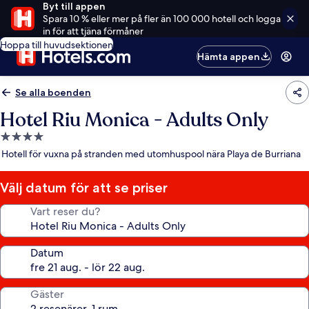
Byt till appen
Spara 10 % eller mer på fler än 100 000 hotell och logga
in för att tjäna förmåner
Hoppa till huvudsektionen
Hämta appen
Se alla boenden
Hotel Riu Monica - Adults Only
4.0-
stjärnigt
Hotell för vuxna på stranden med utomhuspool nära Playa de Burriana
boende
Välj datum för att se priser
Vart reser du?
Datum
Gäster