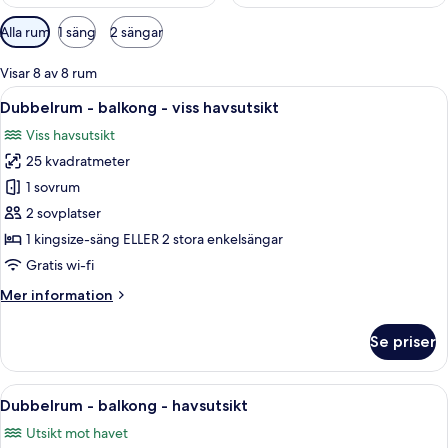
Tillgängliga
Alla rum
1 säng
2 sängar
filter
för
Visar 8 av 8 rum
rum
Öppna
Ett hotellrum med en säng, ett skrivbo
4
Dubbelrum - balkong - viss havsutsikt
alla
Viss havsutsikt
foton
25 kvadratmeter
för
Dubbelrum
1 sovrum
-
2 sovplatser
balkong
1 kingsize-säng ELLER 2 stora enkelsängar
-
Gratis wi-fi
viss
Mer
Mer information
havsutsikt
information
om
Se priser
Dubbelrum
-
balkong
Öppna
Ett hotellrum med två sängar, ett skri
4
-
Dubbelrum - balkong - havsutsikt
alla
viss
Utsikt mot havet
havsutsikt
foton