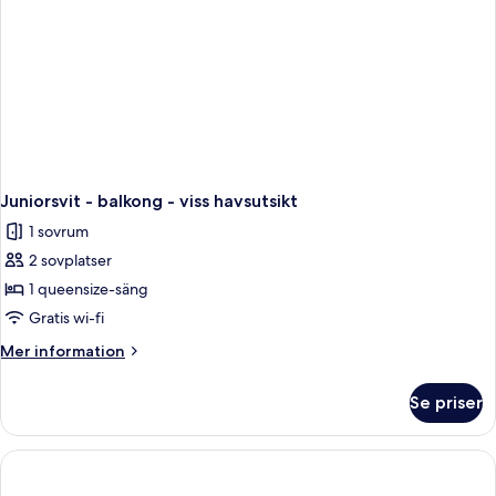
Juniorsvit - balkong - viss havsutsikt
1 sovrum
2 sovplatser
1 queensize-säng
Gratis wi-fi
Mer
Mer information
information
om
Se priser
Juniorsvit
-
balkong
-
viss