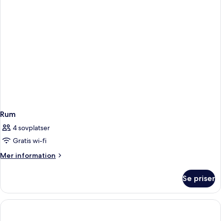
havsutsikt
Rum
4 sovplatser
Gratis wi-fi
Mer
Mer information
information
om
Se priser
Rum