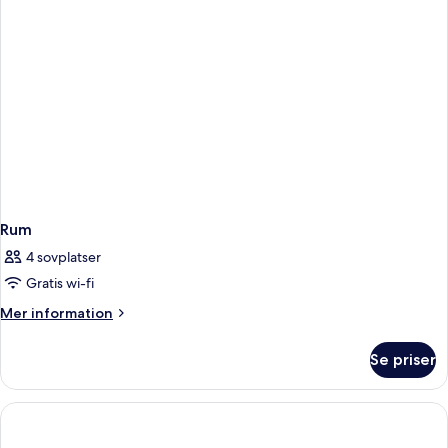
Rum
4 sovplatser
Gratis wi-fi
Mer
Mer information
information
om
Se priser
Rum