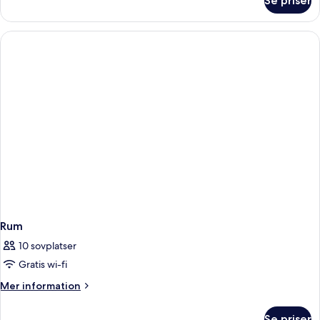
Se priser
Superior-
rum
-
terrass
Rum
10 sovplatser
Gratis wi-fi
Mer
Mer information
information
om
Se priser