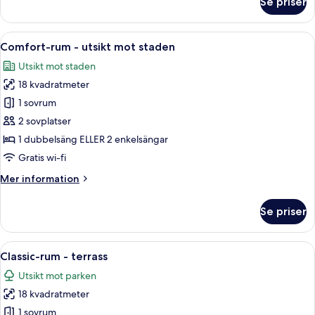
Se priser
Classic-
rum
-
Öppna
Comfort-rum - utsikt mot staden | Vär
4
1
Comfort-rum - utsikt mot staden
alla
dubbelsäng
Utsikt mot staden
foton
18 kvadratmeter
för
Comfort-
1 sovrum
rum
2 sovplatser
-
1 dubbelsäng ELLER 2 enkelsängar
utsikt
Gratis wi-fi
mot
Mer
Mer information
staden
information
om
Se priser
Comfort-
rum
-
Öppna
Classic-rum - terrass | Värdeförvaring
3
utsikt
Classic-rum - terrass
alla
mot
Utsikt mot parken
staden
foton
18 kvadratmeter
för
Classic-
1 sovrum