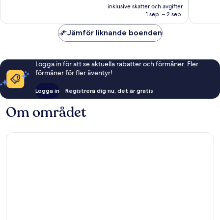
är
inklusive skatter och avgifter
1 789 kr
1 sep. – 2 sep.
Jämför liknande boenden
Logga in för att se aktuella rabatter och förmåner. Fler
förmåner för fler äventyr!
Logga in
Registrera dig nu, det är gratis
Om området