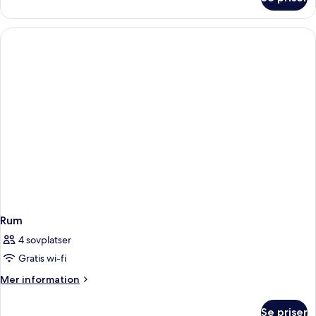
Rum
Rum
4 sovplatser
Gratis wi-fi
Mer
Mer information
information
om
Se priser