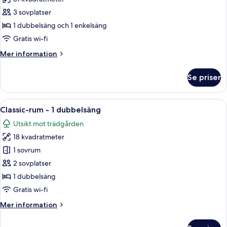
terrass
foton
3 sovplatser
för
Comfort-
1 dubbelsäng och 1 enkelsäng
rum
Gratis wi-fi
-
Mer
Mer information
pentry
information
om
Se priser
Comfort-
rum
-
Öppna
Classic-rum - 1 dubbelsäng | Värdeför
4
pentry
Classic-rum - 1 dubbelsäng
alla
Utsikt mot trädgården
foton
18 kvadratmeter
för
Classic-
1 sovrum
rum
2 sovplatser
-
1 dubbelsäng
1
Gratis wi-fi
dubbelsäng
Mer
Mer information
information
om