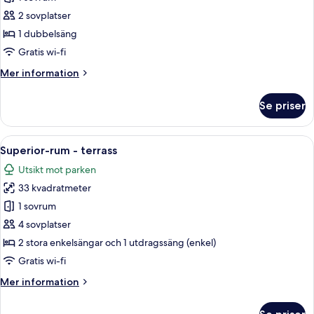
rum
2 sovplatser
-
1 dubbelsäng
terrass
Gratis wi-fi
Mer
Mer information
information
om
Se priser
Classic-
rum
-
Öppna
Superior-rum - terrass | Värdeförvari
8
terrass
Superior-rum - terrass
alla
Utsikt mot parken
foton
33 kvadratmeter
för
Superior-
1 sovrum
rum
4 sovplatser
-
2 stora enkelsängar och 1 utdragssäng (enkel)
terrass
Gratis wi-fi
Mer
Mer information
information
om