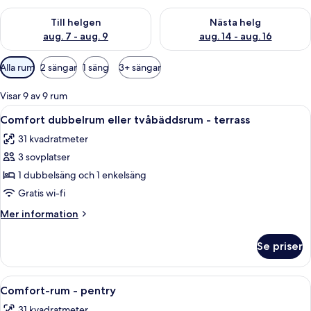
Kontrollera tillgängligheten för den här helgen aug. 7 - aug. 9
Kontrollera tillgängligheten fö
Till helgen
Nästa helg
aug. 7 - aug. 9
aug. 14 - aug. 16
Tillgängliga
Alla rum
2 sängar
1 säng
3+ sängar
filter
för
Visar 9 av 9 rum
rum
Öppna
Comfort dubbelrum eller tvåbäddsrum -
7
Comfort dubbelrum eller tvåbäddsrum - terrass
alla
31 kvadratmeter
foton
3 sovplatser
för
Comfort
1 dubbelsäng och 1 enkelsäng
dubbelrum
Gratis wi-fi
eller
Mer
Mer information
tvåbäddsrum
information
-
om
Se priser
Comfort
terrass
dubbelrum
eller
Öppna
Comfort-rum - pentry | Värdeförvaring
5
tvåbäddsrum
Comfort-rum - pentry
alla
-
31 kvadratmeter