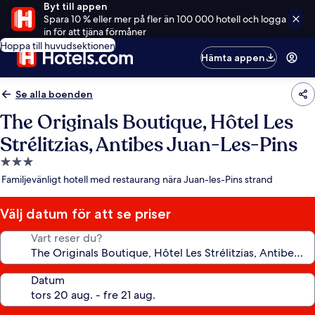
Byt till appen
Spara 10 % eller mer på fler än 100 000 hotell och logga
in för att tjäna förmåner
Hoppa till huvudsektionen
Hämta appen
Se alla boenden
The Originals Boutique, Hôtel Les
Strélitzias, Antibes Juan-Les-Pins
3.0-
stjärnigt
Familjevänligt hotell med restaurang nära Juan-les-Pins strand
boende
Välj datum för att se priser
Vart reser du?
Datum