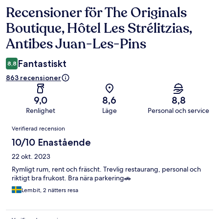
Recensioner för The Originals
Recensioner
Boutique, Hôtel Les Strélitzias,
Antibes Juan-Les-Pins
Fantastiskt
8,8
863 recensioner
9,0
8,6
8,8
Renlighet
Läge
Personal och service
Recensioner
Verifierad recension
10/10 Enastående
22 okt. 2023
Rymligt rum, rent och fräscht. Trevlig restaurang, personal och
riktigt bra frukost. Bra nära parkering🚗
Lembit, 2 nätters resa