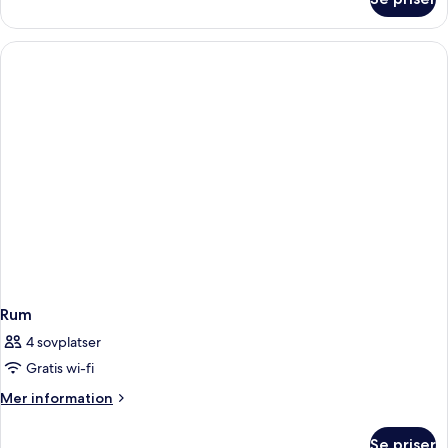
Rum
Rum
4 sovplatser
Gratis wi-fi
Mer
Mer information
information
om
Se priser