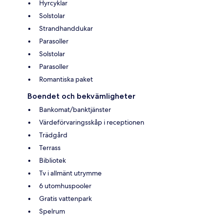
Hyrcyklar
Solstolar
Strandhanddukar
Parasoller
Solstolar
Parasoller
Romantiska paket
Boendet och bekvämligheter
Bankomat/banktjänster
Värdeförvaringsskåp i receptionen
Trädgård
Terrass
Bibliotek
Tv i allmänt utrymme
6 utomhuspooler
Gratis vattenpark
Spelrum