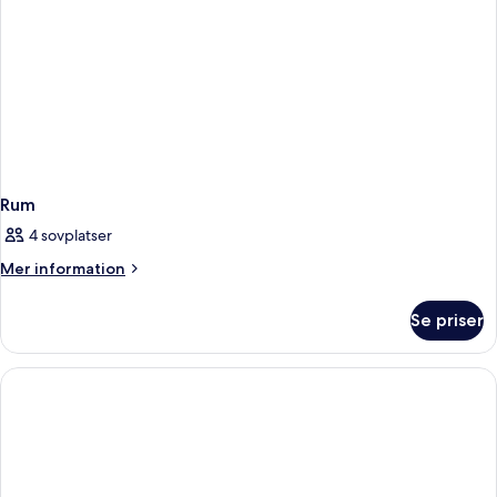
Rum
4 sovplatser
Mer
Mer information
information
om
Se priser
Rum