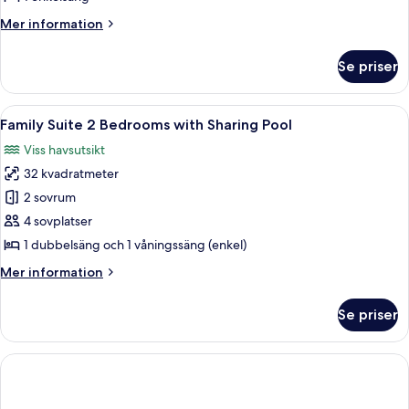
Mer
Mer information
information
om
Se priser
Enkelrum
Öppna
Ett område vid poolen med solstolar, 
3
Family Suite 2 Bedrooms with Sharing Pool
alla
Viss havsutsikt
foton
32 kvadratmeter
för
Family
2 sovrum
Suite
4 sovplatser
2
1 dubbelsäng och 1 våningssäng (enkel)
Bedrooms
Mer
Mer information
with
information
Sharing
om
Se priser
Family
Pool
Suite
2
Bedrooms
with
Sharing