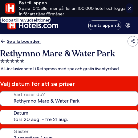
Byt till appen
Spara 10 % eller mer på fler än 100 000 hotell och logga
in för att tjäna förmåner
Hoppa till huvudsektionen
Hämta appen
Se alla boenden
Rethymno Mare & Water Park
5.0-
stjärnigt
All-inclusivehotell i Rethymno med spa och gratis äventyrsbad
boende
Välj datum för att se priser
Vart reser du?
Datum
Gäster