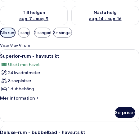
Kontrollera tillgängligheten för den här helgen aug. 7 - aug. 9
Kontrollera tillgängligheten fö
Till helgen
Nästa helg
aug. 7 - aug. 9
aug. 14 - aug. 16
Tillgängliga
Alla rum
1 säng
2 sängar
3+ sängar
filter
för
Visar 9 av 9 rum
rum
Öppna
Ett hotellrum med en säng, ett skrivbo
2
Superior-rum - havsutsikt
alla
Utsikt mot havet
foton
24 kvadratmeter
för
Superior-
3 sovplatser
rum
1 dubbelsäng
-
Mer
Mer information
havsutsikt
information
om
Se priser
Superior-
rum
-
Öppna
Ett modernt hotellrum med en stor säng
3
havsutsikt
Deluxe-rum - bubbelbad - havsutsikt
alla