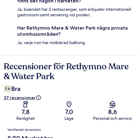
finns det någon i närheten?
Ja, boendet har 2 restauranger, som erbjuder internationell
gastronomi samt servering vid poolen.
Har Rethymno Mare & Water Park några privata
utomhusområden?
Ja, varje rum har möblerad balkong.
Recensioner för Rethymno Mare
Recensioner
& Water Park
Bra
7,6
37 recensioner
7,8
7,0
8,6
Renlighet
Läge
Personal och service
Recensioner
Verifierad recension