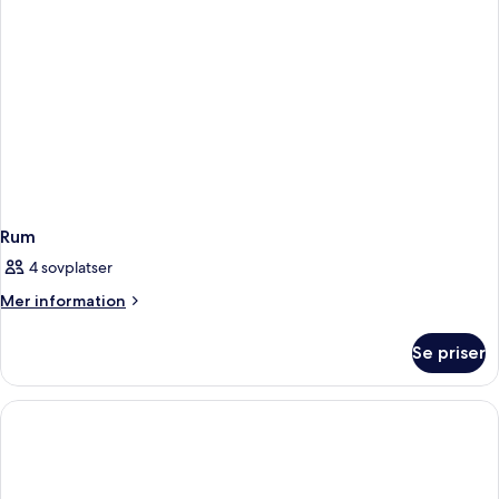
Pool
Rum
4 sovplatser
Mer
Mer information
information
om
Se priser
Rum