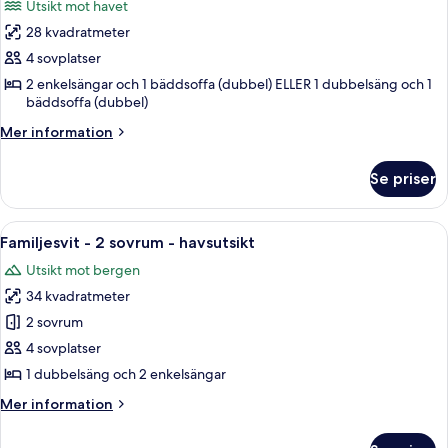
Utsikt mot havet
foton
28 kvadratmeter
för
Deluxe-
4 sovplatser
rum
2 enkelsängar och 1 bäddsoffa (dubbel) ELLER 1 dubbelsäng och 1
bäddsoffa (dubbel)
-
bubbelbad
Mer
Mer information
-
information
om
havsutsikt
Se priser
Deluxe-
rum
-
Öppna
Ett hotellrum med två sängar, en balko
2
bubbelbad
Familjesvit - 2 sovrum - havsutsikt
alla
-
Utsikt mot bergen
havsutsikt
foton
34 kvadratmeter
för
Familjesvit
2 sovrum
-
4 sovplatser
2
1 dubbelsäng och 2 enkelsängar
sovrum
Mer
Mer information
-
information
havsutsikt
om