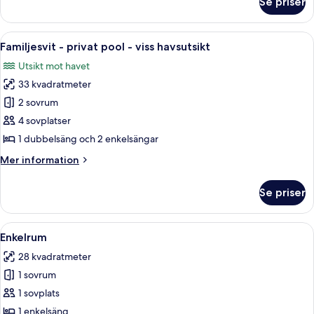
Se priser
Familjesvit
-
2
Öppna
Familjesvit - privat pool - viss havsut
5
sovrum
Familjesvit - privat pool - viss havsutsikt
alla
-
Utsikt mot havet
havsutsikt
foton
33 kvadratmeter
för
Familjesvit
2 sovrum
-
4 sovplatser
privat
1 dubbelsäng och 2 enkelsängar
pool
Mer
Mer information
-
information
viss
om
Se priser
Familjesvit
havsutsikt
-
privat
Öppna
Ett sovrum med en säng, ett nattduksb
2
pool
Enkelrum
alla
-
28 kvadratmeter
viss
foton
havsutsikt
1 sovrum
för
Enkelrum
1 sovplats
1 enkelsäng