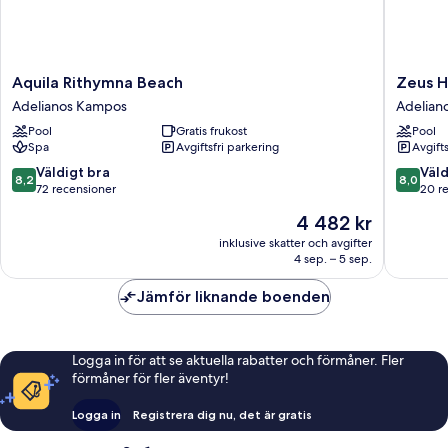
Aquila
Zeus
Aquila Rithymna Beach
Zeus H
Rithymna
Hotels
Adelianos Kampos
Adelian
Beach
YDORIA
Pool
Gratis frukost
Pool
Adelianos
RESORT
Spa
Avgiftsfri parkering
Avgift
Kampos
-
All
8.2
8.0
Väldigt bra
Väld
8,2
8,0
Inclusiv
av
av
72 recensioner
20 r
Adelian
10,
10,
Priset
4 482 kr
Kampos
Väldigt
Väldigt
är
bra,
bra,
inklusive skatter och avgifter
4 482 kr
4 sep. – 5 sep.
72 recensioner
20 rece
Jämför liknande boenden
Logga in för att se aktuella rabatter och förmåner. Fler
förmåner för fler äventyr!
Logga in
Registrera dig nu, det är gratis