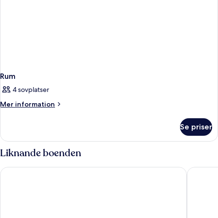
Rum
4 sovplatser
Mer
Mer information
information
om
Se priser
Rum
Liknande boenden
Aquila Rithymna Beach
Zeus Hot