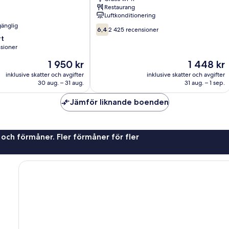
Hotel
Restaurang
Isla
Luftkonditionering
Verde
gänglig
6.4
6,4
2 425 recensioner
av
t
10,
sioner
2 425 recensioner
Priset
Priset
1 950 kr
1 448 kr
är
är
oner
inklusive skatter och avgifter
inklusive skatter och avgifter
1 950 kr
1 448 kr
30 aug. – 31 aug.
31 aug. – 1 sep.
Jämför liknande boenden
 och förmåner. Fler förmåner för fler