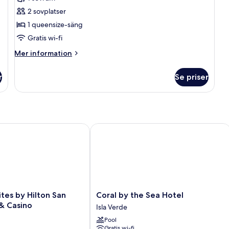
Deluxe-
2 sovplatser
rum
1 queensize-säng
-
Gratis wi-fi
1
queensize-
Mer
Mer information
information
säng
om
r
Se priser
Deluxe-
rum
-
1
queensize-
säng
s by Hilton San Juan Hotel & Casino
Coral by the Sea Hotel
Coral
tes by Hilton San
Coral by the Sea Hotel
by
& Casino
Isla Verde
the
Pool
Sea
Gratis wi-fi