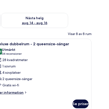
är helgen aug. 7 - aug. 9
Kontrollera tillgängligheten för nästa helg aug. 14 - aug. 16
Nästa helg
aug. 14 - aug. 16
Visar 8 av 8 rum
, ett skrivbord med en stol, en platt-TV och en väggpanel i trä som ger rum
ppna
Ett hotellrum med två sängar, ett skrivbord 
5
eluxe dubbelrum - 2 queensize-sängar
la
Utmärkt
oton
6
8,6 av 10
(34 recensioner)
34 recensioner
ör
28 kvadratmeter
eluxe
1 sovrum
ubbelrum
4 sovplatser
2 queensize-sängar
Gratis wi-fi
ueensize-
ängar
er
r information
formation
m
Se priser
luxe