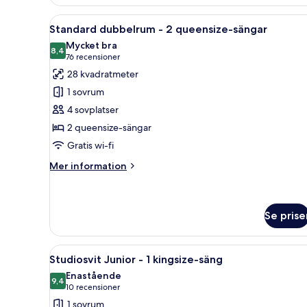
-
1
Öppna
Ett hotellrum med två sängar,
1
kingsize-
Standard dubbelrum - 2 queensize-sängar
alla
säng
Mycket bra
foton
8,4
8,4 av 10
(76 recensioner)
76 recensioner
för
28 kvadratmeter
Standard
1 sovrum
dubbelrum
4 sovplatser
-
2 queensize-sängar
2
Gratis wi-fi
queensize-
sängar
Mer
Mer information
information
om
Standard
dubbelrum
Se prise
-
2
Öppna
Ett modernt sovrum med en säng,
queensize-
1
Studiosvit Junior - 1 kingsize-säng
sängar
alla
Enastående
foton
9,4
9,4 av 10
(10 recensioner)
10 recensioner
för
1 sovrum