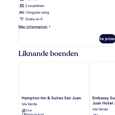
Studiosvit
2 sovplatser
Junior
1 kingsize-säng
-
Gratis wi-fi
1
kingsize-
Mer
Mer information
information
säng
om
Se prise
Studiosvit
Junior
-
Liknande boenden
1
kingsize-
säng
Hampton Inn & Suites San Juan
Embassy Suite
Hampton
Embassy
Hampton Inn & Suites San Juan
Embassy Sui
Inn
Suites
Juan Hotel 
Isla Verde
&
by
Isla Verde
Pool
Suites
Hilton
Gratis frukost