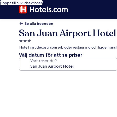
Hoppa till huvudsektionen
Se alla boenden
San Juan Airport Hotel
3.0-
stjärnigt
Hotell i art décostil som erbjuder restaurang och ligger i ansl
boende
Välj datum för att se priser
Vart reser du?
Fotogalleri
för
San
Juan
Airport
Hotel