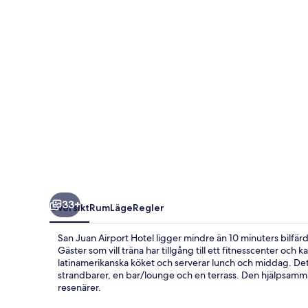
33+
Översikt
Rum
Läge
Regler
San Juan Airport Hotel ligger mindre än 10 minuters bilfärd
Gäster som vill träna har tillgång till ett fitnesscenter oc
latinamerikanska köket och serverar lunch och middag. Detta 
strandbarer, en bar/lounge och en terrass. Den hjälpsamm
resenärer.