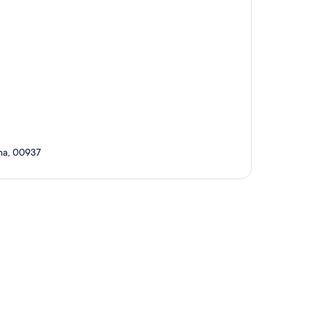
ina, 00937
ta