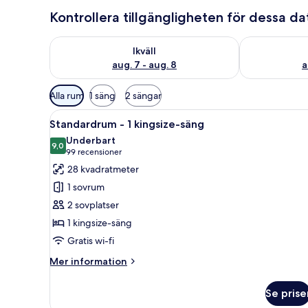
Kontrollera tillgängligheten för dessa d
Kontrollera tillgängligheten för ikväll aug. 7 - aug. 8
Kontrollera ti
Ikväll
aug. 7 - aug. 8
a
Tillgängliga
Alla rum
1 säng
2 sängar
filter
Öppna
Ett modernt hotellrum med en s
för
4
Standardrum - 1 kingsize-säng
alla
rum
Underbart
foton
9,0
9,0 av 10
(99 recensioner)
99 recensioner
för
28 kvadratmeter
Standardrum
1 sovrum
-
2 sovplatser
1
1 kingsize-säng
kingsize-
Gratis wi-fi
säng
Mer
Mer information
information
om
Se prise
Standardrum