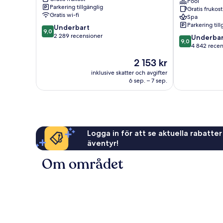
San
San
Pool
Parkering tillgänglig
Gratis frukost
Juan
Juan
Gratis wi-fi
Spa
Isla
Hotel
Parkering till
9.0
Underbart
Verde
&
9,0
av
2 289 recensioner
9.0
Casino
Underbar
9,0
10,
av
Isla
4 842 recen
Underbart,
10,
Verde
Priset
2 153 kr
2 289 recensioner
Underbart,
är
4 842 recensi
inklusive skatter och avgifter
2 153 kr
6 sep. – 7 sep.
Logga in för att se aktuella rabatter
äventyr!
Om området