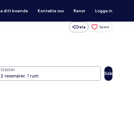
ra ditt boende
Kontakta oss
Resor
Logga in
Dela
Spara
Gäster
Sök