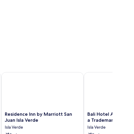
Residence Inn by Marriott San Juan Isla Verde
Bali Hotel Adults Only
Residence
Bali
Residence Inn by Marriott San
Bali Hotel Adults Onl
Inn
Hotel
Juan Isla Verde
a Trademark by Wy
by
Adults
Isla Verde
Isla Verde
Marriott
Only