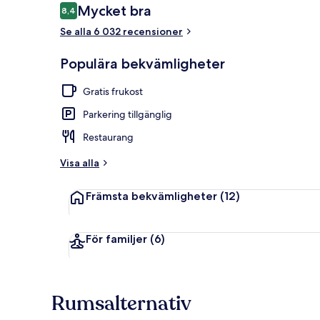
Recensioner
Mycket bra
8,4
8,4 av 10,
Se alla 6 032 recensioner
Lunch och mi
Populära bekvämligheter
Gratis frukost
Parkering tillgänglig
Restaurang
Visa alla
Främsta bekvämligheter
(12)
För familjer
(6)
Rumsalternativ