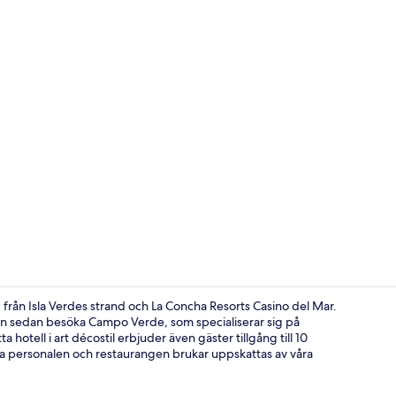
Fitnesscente
 från Isla Verdes strand och La Concha Resorts Casino del Mar.
h kan sedan besöka Campo Verde, som specialiserar sig på
hotell i art décostil erbjuder även gäster tillgång till 10
Värdeförvari
a personalen och restaurangen brukar uppskattas av våra