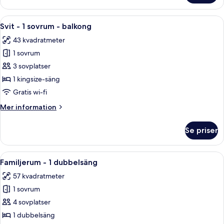
-
2
Öppna
Ett modernt hotellrum med en stor sä
4
sovrum
Svit - 1 sovrum - balkong
alla
-
43 kvadratmeter
balkong
foton
1 sovrum
för
Svit
3 sovplatser
-
1 kingsize-säng
1
Gratis wi-fi
sovrum
Mer
Mer information
-
information
balkong
om
Se priser
Svit
-
1
Öppna
Ett hotellrum med en stor säng, en sä
2
sovrum
Familjerum - 1 dubbelsäng
alla
-
57 kvadratmeter
balkong
foton
1 sovrum
för
Familjerum
4 sovplatser
-
1 dubbelsäng