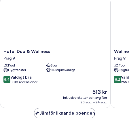
Hotel Duo & Wellness
Wellness
Hotel
Wellnes
Hotel Duo & Wellness
Wellne
Duo
Hotel
Prag 9
Prag 9
&
Step
Pool
Spa
Pool
Wellness
Prag
Flygtransfer
Husdjursvänligt
Flygtr
Prag
9
9
8.4
8.2
Väldigt bra
Väld
8,4
8,2
av
av
1 010 recensioner
255 
10,
10,
Priset
513 kr
Väldigt
Väldigt
är
bra,
bra,
inklusive skatter och avgifter
513 kr
23 aug. – 24 aug.
1 010 recensioner
255 rec
Jämför liknande boenden