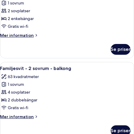
1 sovrum
för
Comfort-
2 sovplatser
rum
2 enkelsängar
-
Gratis wi-fi
2
Mer
Mer information
enkelsängar
information
om
Se priser
Comfort-
rum
-
Öppna
Ett modernt hotellrum med en stor sän
5
2
Familjesvit - 2 sovrum - balkong
alla
enkelsängar
63 kvadratmeter
foton
1 sovrum
för
Familjesvit
4 sovplatser
-
2 dubbelsängar
2
Gratis wi-fi
sovrum
Mer
Mer information
-
information
balkong
om
Se priser
Familjesvit