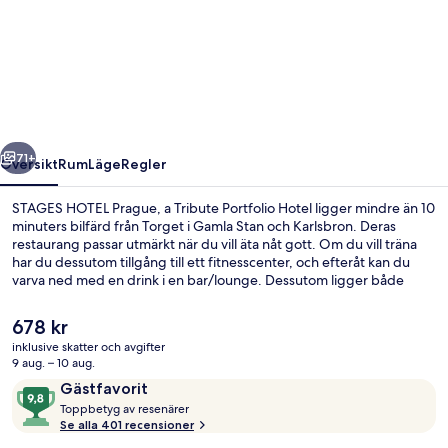
HOTEL
Prague,
a
Tribute
Portfolio
regående
Nästa
Hotel
71+
Översikt
Rum
Läge
Regler
STAGES HOTEL Prague, a Tribute Portfolio Hotel ligger mindre än 10
minuters bilfärd från Torget i Gamla Stan och Karlsbron. Deras
restaurang passar utmärkt när du vill äta nåt gott. Om du vill träna
har du dessutom tillgång till ett fitnesscenter, och efteråt kan du
varva ned med en drink i en bar/lounge. Dessutom ligger både
Astronomiska uret i Prag och O2 Arena en kort biltur härifrån. Andra
resenärer talar mycket väl om den hjälpsamma personalen. Boendet
Det
678 kr
ligger bara en kort promenad från kollektivtrafik. Till Multiaréna
nuvarande
inklusive skatter och avgifter
Praha hållplats tar det 4 minuter att gå och till Ceskomoravska
priset
9 aug. – 10 aug.
Station är det 8 minuter.
Bekvämlighet
är
Recensioner
9,8
Gästfavorit
678 kr
T
av
Toppbetyg av resenärer
o
Se alla 401 recensioner
10,
p