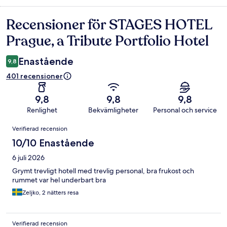
Recensioner för STAGES HOTEL
Recensioner
Prague, a Tribute Portfolio Hotel
Enastående
9,8
401 recensioner
9,8
9,8
9,8
Renlighet
Bekvämligheter
Personal och service
Recensioner
Verifierad recension
10/10 Enastående
6 juli 2026
Grymt trevligt hotell med trevlig personal, bra frukost och
rummet var hel underbart bra
Zeljko, 2 nätters resa
Verifierad recension