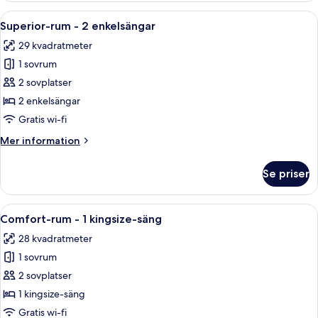
-
Öppna
Ett hotellrum med en stor säng, ett s
6
1
Superior-rum - 2 enkelsängar
alla
kingsize-
29 kvadratmeter
säng
foton
1 sovrum
för
Superior-
2 sovplatser
rum
2 enkelsängar
-
Gratis wi-fi
2
Mer
Mer information
enkelsängar
information
om
Se priser
Superior-
rum
-
Öppna
Ett modernt rum med en stor TV med pl
3
2
Comfort-rum - 1 kingsize-säng
alla
enkelsängar
28 kvadratmeter
foton
1 sovrum
för
Comfort-
2 sovplatser
rum
1 kingsize-säng
-
Gratis wi-fi