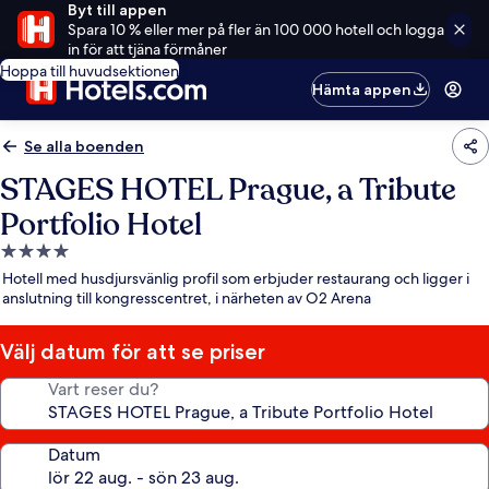
Byt till appen
Spara 10 % eller mer på fler än 100 000 hotell och logga
in för att tjäna förmåner
Hoppa till huvudsektionen
Hämta appen
Se alla boenden
STAGES HOTEL Prague, a Tribute
Portfolio Hotel
4.0-
stjärnigt
Hotell med husdjursvänlig profil som erbjuder restaurang och ligger i
boende
anslutning till kongresscentret, i närheten av O2 Arena
Välj datum för att se priser
Vart reser du?
Datum