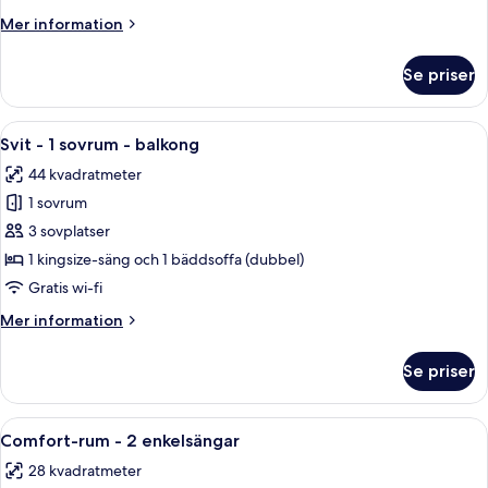
1
Mer
Mer information
kingsize-
information
säng
om
Se priser
Comfort-
rum
-
Öppna
Ett modernt vardagsrum med en grå soff
5
1
Svit - 1 sovrum - balkong
alla
kingsize-
44 kvadratmeter
säng
foton
1 sovrum
för
Svit
3 sovplatser
-
1 kingsize-säng och 1 bäddsoffa (dubbel)
1
Gratis wi-fi
sovrum
Mer
Mer information
-
information
balkong
om
Se priser
Svit
-
1
Öppna
Ett hotellrum med två sängar, ett skri
4
sovrum
Comfort-rum - 2 enkelsängar
alla
-
28 kvadratmeter
balkong
foton