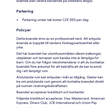
boende (kan variera beroende på vistelsens längd).
Parkering
Parkering under tak kostar CZK 550 per dag.
Policyer
Detta boende drivs av en professionell värd. Att erbjuda
boende är kopplat till värdens företagsverksamhet eller
yrke.
Det här boendet har utomhusområden såsom balkonger,
uteplatser och terrasser som kanske inte är lämpliga för
barn. Om du har frågor rekommenderar vi att du kontaktar
boendet före ankomst för att bekräfta att de kan ta emot
dig i ett lämpligt rum.
Anslutande rum kan erbjudas i mån av tillgång. Gäster kan
be om anslutande rum genom att kontakta boendet direkt
på numret i bokningsbekräftelsen.
Boendet accepterar kreditkort och kontanter.
Följande kreditkort accepteras: Visa, Mastercard, American
Express, Diners Club, JCB International och Union Pay.