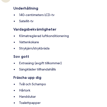
Underhållning
140-centimeters LCD-tv
Satellit-tv
Vardagsbekvämligheter
Klimatreglerad luftkonditionering
Vattenkokare
Strykjärn/strykbräda
Sov gott
Extrasäng (avgift tillkommer)
Sängkläder tillhandahålls
Fräscha upp dig
Tvål och Schampo
Hårtork
Handdukar
Toalettpapper