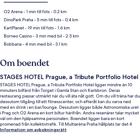
O2 Arena
- 1 min till fots
- 0.2 km
DinoPark Praha
- 5 min till fots
- 0.4 km
KartPlanet
- 19 min till fots
- 1.6 km
Borneo Casino
- 3 min med bil
- 2.5 km
Bobbana
- 4 min med bil
- 3.1 km
Om boendet
STAGES HOTEL Prague, a Tribute Portfolio Hotel
STAGES HOTEL Prague, a Tribute Portfolio Hotel ligger mindre än 10
minuters bilfärd från Torget i Gamla Stan och Karlsbron. Deras
restaurang passar utmärkt när du vill äta nåt gott. Om du vill träna har du
dessutom tillgång till ett fitnesscenter, och efteråt kan du varva ned
med en drink i en bar/lounge. Dessutom ligger både Astronomiska uret
i Prag och O2 Arena en kort biltur härifrån. Andra resenärer talar mycket
väl om den hjälpsamma personalen. Boendet ligger bara en kort
promenad från kollektivtrafik. Till Multiaréna Praha hållplats tar det 4
minuter att gå och till Ceskomoravska Station är det 8 minuter.
Information om avbokningsrätt