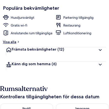
Gästfavorit
p
Populära bekvämligheter
b
e
t
Husdjursvänligt
Parkering tillgänglig
y
g
Gratis wi-fi
Restaurang
Anslutande rum tillgängliga
Luftkonditionering
a
v
Visa alla
r
Främsta bekvämligheter
(12)
e
s
e
Känn dig som hemma
(6)
n
ä
r
e
r
Rumsalternativ
Kontrollera tillgängligheten för dessa datum
Kontrollera tillgängligheten för ikväll aug. 8 - aug. 9
Kontrollera tillgängligheten f
Ikväll
Imorgon