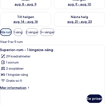
aug. 8 - aug. 9
aug. 9 - aug. 10
Kontrollera tillgängligheten för den här helgen aug. 14 - aug. 
Kontrollera tillgängligheten fö
Till helgen
Nästa helg
aug. 14 - aug. 16
aug. 21 - aug. 23
Tillgängliga
Alla rum
1 säng
2 sängar
3+ sängar
filter
för
Visar 9 av 9 rum
rum
Öppna
Ett hotellrum med en stor säng, ett s
3
Superior-rum - 1 kingsize-säng
alla
29 kvadratmeter
foton
1 sovrum
för
Superior-
2 sovplatser
rum
1 kingsize-säng
-
Gratis wi-fi
1
Mer
Mer information
kingsize-
information
säng
om
Se priser
Superior-
rum