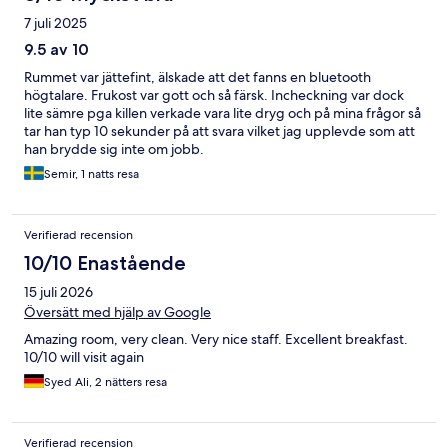
7 juli 2025
9.5 av 10
Rummet var jättefint, älskade att det fanns en bluetooth
högtalare. Frukost var gott och så färsk. Incheckning var dock
lite sämre pga killen verkade vara lite dryg och på mina frågor så
tar han typ 10 sekunder på att svara vilket jag upplevde som att
han brydde sig inte om jobb.
Semir, 1 natts resa
Verifierad recension
10/10 Enastående
15 juli 2026
Översätt med hjälp av Google
Amazing room, very clean. Very nice staff. Excellent breakfast.
10/10 will visit again
Syed Ali, 2 nätters resa
Verifierad recension