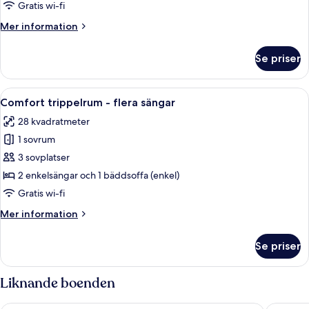
1
Gratis wi-fi
dubbelsäng
Mer
Mer information
information
om
Se priser
Familjerum
-
1
Öppna
Ett hotellrum med en stor säng, en sä
3
dubbelsäng
Comfort trippelrum - flera sängar
alla
28 kvadratmeter
foton
1 sovrum
för
Comfort
3 sovplatser
trippelrum
2 enkelsängar och 1 bäddsoffa (enkel)
-
Gratis wi-fi
flera
Mer
Mer information
sängar
information
om
Se priser
Comfort
trippelrum
-
Liknande boenden
flera
sängar