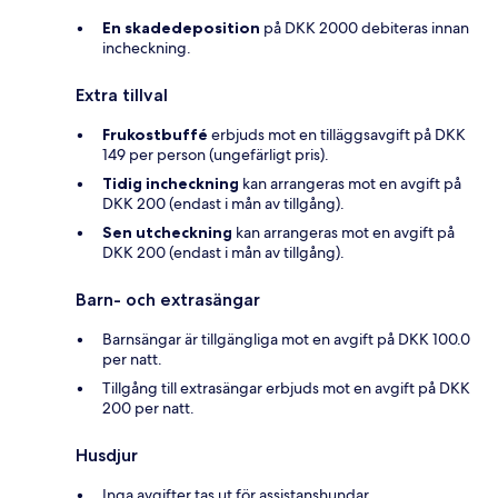
En skadedeposition
på DKK 2000 debiteras innan
incheckning.
Extra tillval
Frukostbuffé
erbjuds mot en tilläggsavgift på DKK
149 per person (ungefärligt pris).
Tidig incheckning
kan arrangeras mot en avgift på
DKK 200 (endast i mån av tillgång).
Sen utcheckning
kan arrangeras mot en avgift på
DKK 200 (endast i mån av tillgång).
Barn- och extrasängar
Barnsängar är tillgängliga mot en avgift på DKK 100.0
per natt.
Tillgång till extrasängar erbjuds mot en avgift på DKK
200 per natt.
Husdjur
Inga avgifter tas ut för assistanshundar.