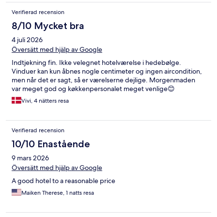
Verifierad recension
8/10 Mycket bra
4 juli 2026
Översätt med hjälp av Google
Indtjekning fin. Ikke velegnet hotelværelse i hedebølge.
Vinduer kan kun åbnes nogle centimeter og ingen aircondition,
men når det er sagt, så er værelserne dejlige. Morgenmaden
var meget god og køkkenpersonalet meget venlige😊
Vivi, 4 nätters resa
Verifierad recension
10/10 Enastående
9 mars 2026
Översätt med hjälp av Google
A good hotel to a reasonable price
Maiken Therese, 1 natts resa