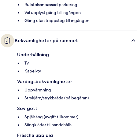
Rullstolsanpassad parkering
Väl upplyst gång till ingången
Gång utan trappsteg till ingången
Bekvämligheter på rummet
Underhållning
Tv
Kabel-tv
Vardagsbekvämligheter
Uppvärmning
Strykjärn/strykbräda (på begäran)
Sov gott
Spjälsäng (avgift tillkommer)
Sängkläder tillhandahålls
Fräscha upp dig