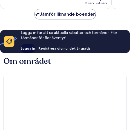
1 077 kr
3 sep. – 4 sep.
Jämför liknande boenden
Logga in för att se aktuella rabatter och förmåner. Fler
förmåner för fler äventyr!
Logga in
Registrera dig nu, det är gratis
Om området