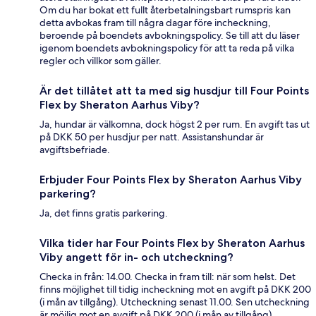
Om du har bokat ett fullt återbetalningsbart rumspris kan
detta avbokas fram till några dagar före incheckning,
beroende på boendets avbokningspolicy. Se till att du läser
igenom boendets avbokningspolicy för att ta reda på vilka
regler och villkor som gäller.
Är det tillåtet att ta med sig husdjur till Four Points
Flex by Sheraton Aarhus Viby?
Ja, hundar är välkomna, dock högst 2 per rum. En avgift tas ut
på DKK 50 per husdjur per natt. Assistanshundar är
avgiftsbefriade.
Erbjuder Four Points Flex by Sheraton Aarhus Viby
parkering?
Ja, det finns gratis parkering.
Vilka tider har Four Points Flex by Sheraton Aarhus
Viby angett för in- och utcheckning?
Checka in från: 14.00. Checka in fram till: när som helst. Det
finns möjlighet till tidig incheckning mot en avgift på DKK 200
(i mån av tillgång). Utcheckning senast 11.00. Sen utcheckning
är möjlig mot en avgift på DKK 200 (i mån av tillgång).