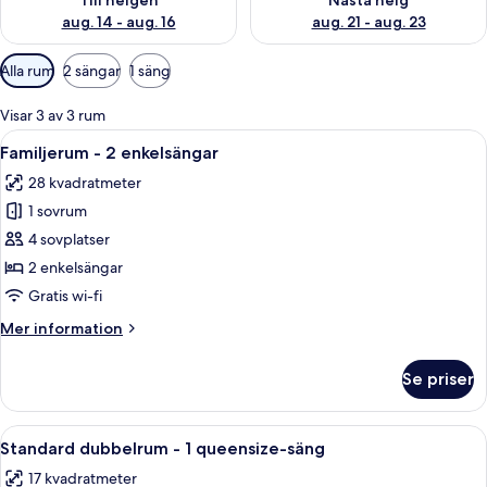
Till helgen
Nästa helg
aug. 14 - aug. 16
aug. 21 - aug. 23
Tillgängliga
Alla rum
2 sängar
1 säng
filter
för
Visar 3 av 3 rum
rum
Öppna
Ett hotellrum med en stor säng, ett skr
15
Familjerum - 2 enkelsängar
alla
28 kvadratmeter
foton
1 sovrum
för
Familjerum
4 sovplatser
-
2 enkelsängar
2
Gratis wi-fi
enkelsängar
Mer
Mer information
information
om
Se priser
Familjerum
-
2
Öppna
Ett hotellrum med två sängar, ett litet
9
enkelsängar
Standard dubbelrum - 1 queensize-säng
alla
17 kvadratmeter
foton