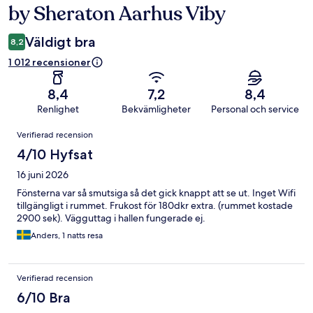
by Sheraton Aarhus Viby
Väldigt bra
8,2
1 012 recensioner
8,4
7,2
8,4
Renlighet
Bekvämligheter
Personal och service
Recensioner
Verifierad recension
4/10 Hyfsat
16 juni 2026
Fönsterna var så smutsiga så det gick knappt att se ut. Inget Wifi
tillgängligt i rummet. Frukost för 180dkr extra. (rummet kostade
2900 sek). Vägguttag i hallen fungerade ej.
Anders, 1 natts resa
Verifierad recension
6/10 Bra