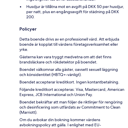
Husdjur är tillåtna mot en avgift på DKK 50 per husdjur,
per natt, plus en engångsavgift för städning på DKK
200.
Policyer
Detta boende drivs av en professionell värd. Att erbjuda
boende är kopplat till värdens företagsverksamhet eller
yrke.
Gästerna kan vara tryggt medvetna om att det finns
brandsläckare och rökdetektor på boendet.
Boendet välkomnar alla gäster, oavsett sexuell läggning
och könsidentitet (HBTQ+-vänligt).
Boendet accepterar kreditkort. Ingen kontantbetalning.
Följande kreditkort accepteras: Visa, Mastercard, American
Express, JCB International och Union Pay.
Boendet bekräftar att man följer de riktlinjer för rengöring
och desinficering som utfärdats av Commitment to Clean
(Marriott).
Om du avbokar din bokning kommer värdens
avbokningspolicy att gälla. I enlighet med EU-