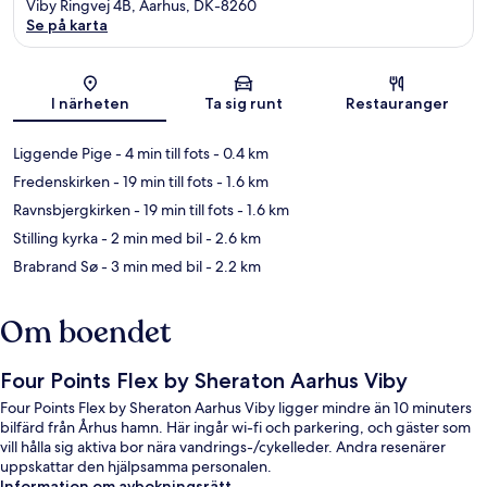
Viby Ringvej 4B, Aarhus, DK-8260
Se på karta
Karta
I närheten
Ta sig runt
Restauranger
Liggende Pige
- 4 min till fots
- 0.4 km
Fredenskirken
- 19 min till fots
- 1.6 km
Ravnsbjergkirken
- 19 min till fots
- 1.6 km
Stilling kyrka
- 2 min med bil
- 2.6 km
Brabrand Sø
- 3 min med bil
- 2.2 km
Om boendet
Four Points Flex by Sheraton Aarhus Viby
Four Points Flex by Sheraton Aarhus Viby ligger mindre än 10 minuters
bilfärd från Århus hamn. Här ingår wi-fi och parkering, och gäster som
vill hålla sig aktiva bor nära vandrings-/cykelleder. Andra resenärer
uppskattar den hjälpsamma personalen.
Information om avbokningsrätt