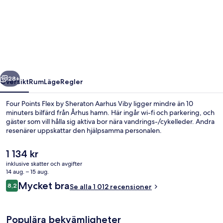
Points
Flex
by
Sheraton
Aarhus
regående
Nästa
Viby
28+
Översikt
Rum
Läge
Regler
Four Points Flex by Sheraton Aarhus Viby ligger mindre än 10
minuters bilfärd från Århus hamn. Här ingår wi-fi och parkering, och
gäster som vill hålla sig aktiva bor nära vandrings-/cykelleder. Andra
resenärer uppskattar den hjälpsamma personalen.
Det
1 134 kr
nuvarande
inklusive skatter och avgifter
priset
14 aug. – 15 aug.
är
Recensioner
Mycket bra
8,2
Frukostbuffé varje dag mot avgift
Se alla 1 012 recensioner
1 134 kr
8,2 av 10,
Populära bekvämligheter