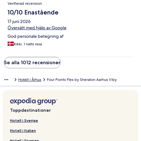
Verifierad recension
10/10 Enastående
17 juni 2026
Översätt med hjälp av Google
God personale betegning af
Kikki, 1 natts resa
Se alla 1012 recensioner
Hotell i Århus
Four Points Flex by Sheraton Aarhus Viby
Toppdestinationer
Hotell i Sverige
Hotell i Italien
Hotell i Spanien