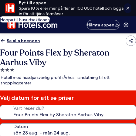
Byt till appen
Spara 10 % eller mer på fler än 100 000 hotell och logga
in för att tjäna förmåner
Hoppa till huvudsektionen
Hämta appen
Se alla boenden
Four Points Flex by Sheraton
Aarhus Viby
3.0-
stjärnigt
Hotell med husdjursvänlig profil i Århus, i anslutning till ett
boende
shoppingcenter
Välj datum för att se priser
Vart reser du?
Datum