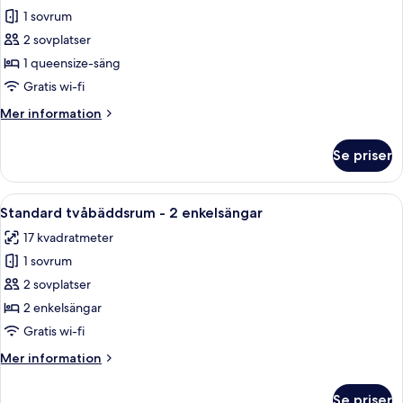
1 sovrum
för
Standard
2 sovplatser
dubbelrum
1 queensize-säng
-
Gratis wi-fi
1
Mer
Mer information
queensize-
information
säng
om
Se priser
Standard
dubbelrum
-
Öppna
Ett modernt sovrum med en stor säng, e
5
1
Standard tvåbäddsrum - 2 enkelsängar
alla
queensize-
17 kvadratmeter
säng
foton
1 sovrum
för
Standard
2 sovplatser
tvåbäddsrum
2 enkelsängar
-
Gratis wi-fi
2
Mer
Mer information
enkelsängar
information
om
Se priser