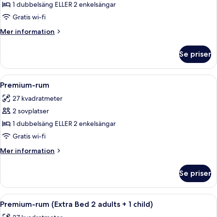
1 dubbelsäng ELLER 2 enkelsängar
Gratis wi-fi
Mer
Mer information
information
om
Se priser
Juniorsvit
Öppna
Minibar, värdeförvaringsskåp på rumm
8
Premium-rum
alla
27 kvadratmeter
foton
2 sovplatser
för
Premium-
1 dubbelsäng ELLER 2 enkelsängar
rum
Gratis wi-fi
Mer
Mer information
information
om
Se priser
Premium-
rum
Öppna
Minibar, värdeförvaringsskåp på rumm
8
Premium-rum (Extra Bed 2 adults + 1 child)
alla