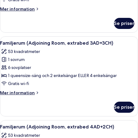
3AD+1CH)
Mer
Mer information
information
om
Se priser
Familjerum
(Adjoining
Room,
Öppna
Minibar, värdeförvaringsskåp på rumm
8
3AD+1CH)
Familjerum (Adjoining Room, extrabed 3AD+3CH)
alla
53 kvadratmeter
foton
1 sovrum
för
Familjerum
6 sovplatser
(Adjoining
1 queensize-säng och 2 enkelsängar ELLER 4 enkelsängar
Room,
Gratis wi-fi
extrabed
Mer
Mer information
3AD+3CH)
information
om
Se priser
Familjerum
(Adjoining
Room,
Öppna
Minibar, värdeförvaringsskåp på rumm
8
extrabed
Familjerum (Adjoining Room, extrabed 4AD+2CH)
alla
3AD+3CH)
53 kvadratmeter
foton