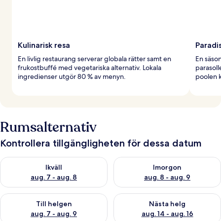
Kulinarisk resa
Paradi
En livlig restaurang serverar globala rätter samt en
En säso
frukostbuffé med vegetariska alternativ. Lokala
parasoll
ingredienser utgör 80 % av menyn.
poolen k
Rumsalternativ
Kontrollera tillgängligheten för dessa datum
Kontrollera tillgängligheten för ikväll aug. 7 - aug. 8
Kontrollera tillgängligheten f
Ikväll
Imorgon
aug. 7 - aug. 8
aug. 8 - aug. 9
Kontrollera tillgängligheten för den här helgen aug. 7 - aug. 9
Kontrollera tillgängligheten fö
Till helgen
Nästa helg
aug. 7 - aug. 9
aug. 14 - aug. 16