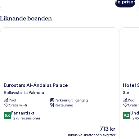
Se priser
Rum
Liknande boenden
Eurostars Al-Ándalus Palace
Hotel Se
Eurostars
Hotel
Eurostars Al-Ándalus Palace
Hotel 
Al-
Sevilla
Bellavista-La Palmera
Sur
Ándalus
Center
Pool
Parkering tillgänglig
Pool
Palace
Sur
Gratis wi-fi
Restaurang
Gratis 
Bellavista-
La
8.6
9.2
Fantastiskt
Und
8,6
9,2
Palmera
av
av
1 273 recensioner
1 245
10,
10,
Priset
713 kr
Fantastiskt,
Underba
är
1 273 recensioner
1 245 re
inklusive skatter och avgifter
713 kr