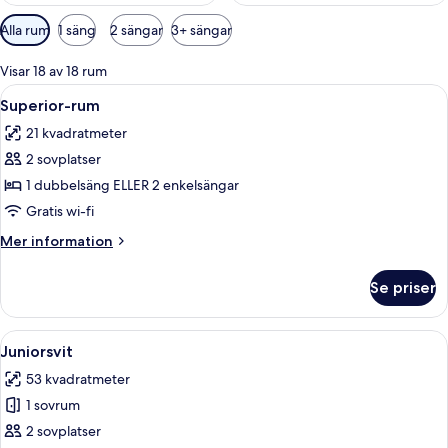
Tillgängliga
Alla rum
1 säng
2 sängar
3+ sängar
filter
för
Visar 18 av 18 rum
rum
Öppna
Ett hotellrum med en stor säng, ett s
4
Superior-rum
alla
21 kvadratmeter
foton
2 sovplatser
för
Superior-
1 dubbelsäng ELLER 2 enkelsängar
rum
Gratis wi-fi
Mer
Mer information
information
om
Se priser
Superior-
rum
Öppna
Minibar, värdeförvaringsskåp på rumm
6
Juniorsvit
alla
53 kvadratmeter
foton
1 sovrum
för
Juniorsvit
2 sovplatser