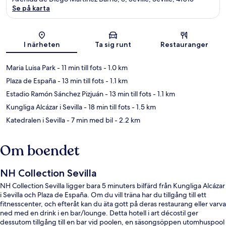
Se på karta
Karta
I närheten
Ta sig runt
Restauranger
Maria Luisa Park
- 11 min till fots
- 1.0 km
Plaza de España
- 13 min till fots
- 1.1 km
Estadio Ramón Sánchez Pizjuán
- 13 min till fots
- 1.1 km
Kungliga Alcázar i Sevilla
- 18 min till fots
- 1.5 km
Katedralen i Sevilla
- 7 min med bil
- 2.2 km
Om boendet
NH Collection Sevilla
NH Collection Sevilla ligger bara 5 minuters bilfärd från Kungliga Alcázar
i Sevilla och Plaza de España. Om du vill träna har du tillgång till ett
fitnesscenter, och efteråt kan du äta gott på deras restaurang eller varva
ned med en drink i en bar/lounge. Detta hotell i art décostil ger
dessutom tillgång till en bar vid poolen, en säsongsöppen utomhuspool