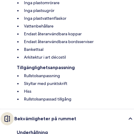
Inga plastomrörare
Inga plastsugrör
Inga plastvattenflaskor
Vattenbehållare
Endast återanvändbara koppar
Endast återanvändbara bordsserviser
Bankettsal
Arkitektur i art décostil
Tillgänglighetsanpassning
Rullstolsanpassning
Skyltar med punktskrift
Hiss
Rullstolsanpassad tillgång
Bekvämligheter på rummet
Underhållning