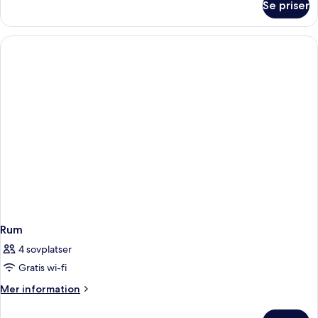
Se priser
Rum
Rum
4 sovplatser
Gratis wi-fi
Mer
Mer information
information
om