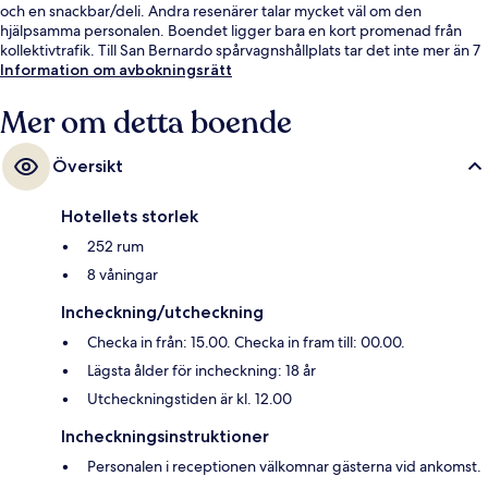
och en snackbar/deli. Andra resenärer talar mycket väl om den
hjälpsamma personalen. Boendet ligger bara en kort promenad från
kollektivtrafik. Till San Bernardo spårvagnshållplats tar det inte mer än 7
minuter att gå.
Information om avbokningsrätt
Mer om detta boende
Översikt
Hotellets storlek
252 rum
8 våningar
Incheckning/utcheckning
Checka in från: 15.00. Checka in fram till: 00.00.
Lägsta ålder för incheckning: 18 år
Utcheckningstiden är kl. 12.00
Incheckningsinstruktioner
Personalen i receptionen välkomnar gästerna vid ankomst.