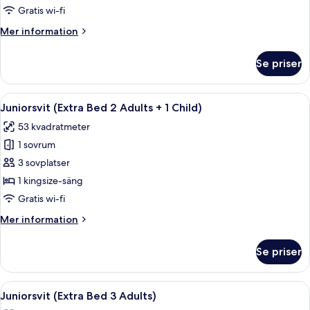
(New
Gratis wi-fi
Style
Mer
Mer information
Extra
information
Bed
om
Se priser
Premium-
3
rum
Adults)
(New
Öppna
Minibar, värdeförvaringsskåp på rumm
6
Style
Juniorsvit (Extra Bed 2 Adults + 1 Child)
alla
Extra
53 kvadratmeter
Bed
foton
3
1 sovrum
för
Adults)
Juniorsvit
3 sovplatser
(Extra
1 kingsize-säng
Bed
Gratis wi-fi
2
Mer
Mer information
Adults
information
+
om
Se priser
Juniorsvit
1
(Extra
Child)
Bed
Öppna
Minibar, värdeförvaringsskåp på rumm
6
2
Juniorsvit (Extra Bed 3 Adults)
alla
Adults