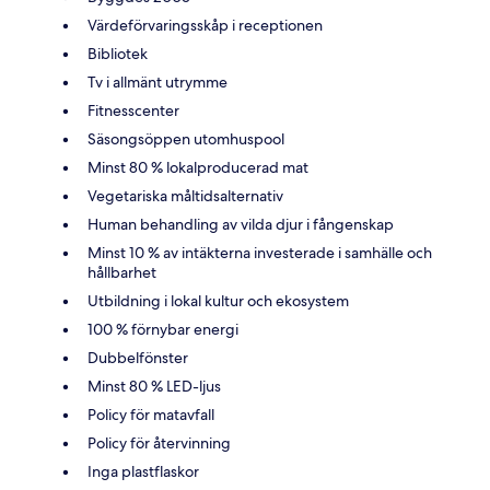
Värdeförvaringsskåp i receptionen
Bibliotek
Tv i allmänt utrymme
Fitnesscenter
Säsongsöppen utomhuspool
Minst 80 % lokalproducerad mat
Vegetariska måltidsalternativ
Human behandling av vilda djur i fångenskap
Minst 10 % av intäkterna investerade i samhälle och
hållbarhet
Utbildning i lokal kultur och ekosystem
100 % förnybar energi
Dubbelfönster
Minst 80 % LED-ljus
Policy för matavfall
Policy för återvinning
Inga plastflaskor