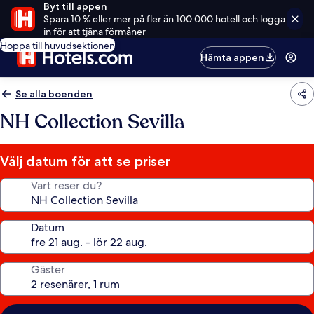
Byt till appen
Spara 10 % eller mer på fler än 100 000 hotell och logga
in för att tjäna förmåner
Hoppa till huvudsektionen
Hämta appen
Se alla boenden
NH Collection Sevilla
Välj datum för att se priser
Vart reser du?
Datum
Gäster