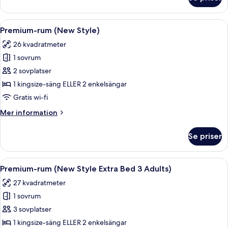
Superior-
rum
(New
Öppna
Minibar, värdeförvaringsskåp på rumm
8
Style)
Premium-rum (New Style)
alla
26 kvadratmeter
foton
1 sovrum
för
Premium-
2 sovplatser
rum
1 kingsize-säng ELLER 2 enkelsängar
(New
Gratis wi-fi
Style)
Mer
Mer information
information
om
Se priser
Premium-
rum
(New
Öppna
Minibar, värdeförvaringsskåp på rumm
8
Style)
Premium-rum (New Style Extra Bed 3 Adults)
alla
27 kvadratmeter
foton
1 sovrum
för
Premium-
3 sovplatser
rum
1 kingsize-säng ELLER 2 enkelsängar