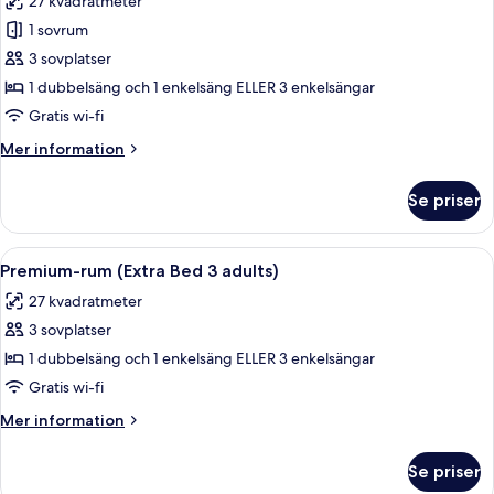
27 kvadratmeter
foton
1 sovrum
för
Premium-
3 sovplatser
rum
1 dubbelsäng och 1 enkelsäng ELLER 3 enkelsängar
(Extra
Gratis wi-fi
Bed
Mer
Mer information
2
information
adults
om
Se priser
Premium-
+
rum
1
(Extra
Öppna
Minibar, värdeförvaringsskåp på rumm
child)
8
Bed
Premium-rum (Extra Bed 3 adults)
alla
2
27 kvadratmeter
adults
foton
+
3 sovplatser
för
1
Premium-
1 dubbelsäng och 1 enkelsäng ELLER 3 enkelsängar
child)
rum
Gratis wi-fi
(Extra
Mer
Mer information
Bed
information
3
om
Se priser
Premium-
adults)