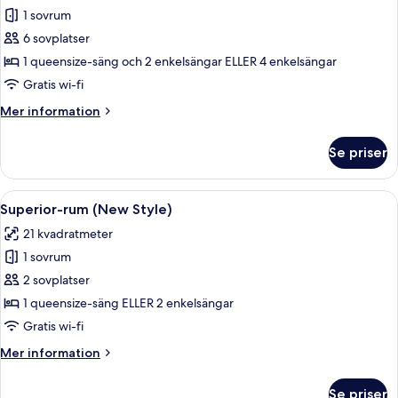
1 sovrum
för
Familjerum
6 sovplatser
(Adjoining
1 queensize-säng och 2 enkelsängar ELLER 4 enkelsängar
Room,
Gratis wi-fi
extrabed
Mer
Mer information
4AD+2CH)
information
om
Se priser
Familjerum
(Adjoining
Room,
Öppna
Ett hotellrum med en stor säng, ett s
4
extrabed
Superior-rum (New Style)
alla
4AD+2CH)
21 kvadratmeter
foton
1 sovrum
för
Superior-
2 sovplatser
rum
1 queensize-säng ELLER 2 enkelsängar
(New
Gratis wi-fi
Style)
Mer
Mer information
information
om
Se priser