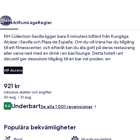
regående
Nästa
41+
Översikt
Rum
Läge
Regler
NH Collection Sevilla ligger bara 5 minuters bilfärd från Kungliga
Alcázar i Sevilla och Plaza de España. Om du vill träna har du tillgång
till ett fitnesscenter, och efteråt kan du äta gott på deras restaurang
eller varva ned med en drink i en bar/lounge. Detta hotell i art
décostil ger dessutom tillgång till en bar vid poolen, en
säsongsöppen utomhuspool och en snackbar/deli. Andra resenärer
talar mycket väl om den hjälpsamma personalen. Boendet ligger
VIP Access
bara en kort promenad från kollektivtrafik. Till San Bernardo
spårvagnshållplats tar det inte mer än 7 minuter att gå.
Det
921 kr
Minibar, värdeförvaringsskåp på rumm
nuvarande
inklusive skatter och avgifter
priset
30 aug. – 31 aug.
är
Recensioner
Underbart
9,0
Se alla 1 001 recensioner
921 kr
9,0 av 10,
Populära bekvämligheter
Pool
Husdjursvänligt