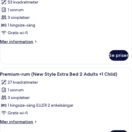
53 kvadratmeter
+
foton
1
1 sovrum
för
Child)
Juniorsvit
3 sovplatser
(Extra
1 kingsize-säng
Bed
Gratis wi-fi
3
Mer
Mer information
Adults)
information
om
Se priser
Juniorsvit
(Extra
Bed
Öppna
Minibar, värdeförvaringsskåp på rumm
8
3
Premium-rum (New Style Extra Bed 2 Adults +1 Child)
alla
Adults)
27 kvadratmeter
foton
1 sovrum
för
Premium-
3 sovplatser
rum
1 kingsize-säng ELLER 2 enkelsängar
(New
Gratis wi-fi
Style
Mer
Mer information
Extra
information
Bed
om