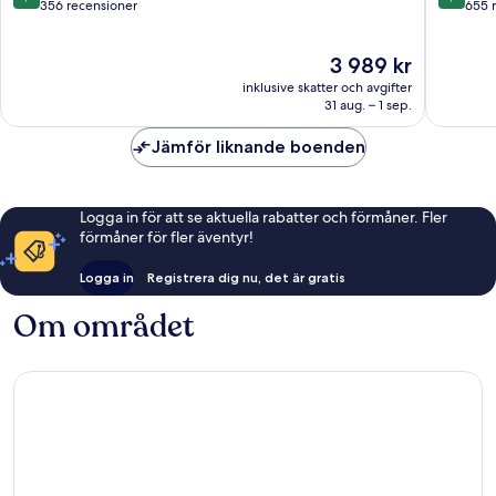
Samui
av
av
356 recensioner
655 
10,
10,
Underbart,
Underba
Priset
3 989 kr
356 recensioner
655 rec
är
inklusive skatter och avgifter
3 989 kr
31 aug. – 1 sep.
Jämför liknande boenden
Logga in för att se aktuella rabatter och förmåner. Fler
förmåner för fler äventyr!
Logga in
Registrera dig nu, det är gratis
Om området