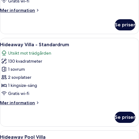
Gratis wi-fi
Mer
Mer information
information
om
Se priser
The
Beach
Reserve
Öppna
Ett rymligt sovrum med en stor säng, 
4
Hideaway Villa - Standardrum
alla
Utsikt mot trädgården
foton
130 kvadratmeter
för
Hideaway
1 sovrum
Villa
2 sovplatser
-
1 kingsize-säng
Standardrum
Gratis wi-fi
Mer
Mer information
information
om
Se priser
Hideaway
Villa
-
Öppna
Ett rymligt rum med en stor säng, en s
8
Standardrum
Hideaway Pool Villa