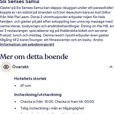
Six Senses Samui
Gäster på Six Senses Samui kan slappa i skuggan under ett parasoll eller
koppla av i en solstol på stranden och bor dessutom bara en kort biltur
från Wat Plai Laem. Deras 2 utomhuspooler erbjuder nöjen för hela
familjen, och gäster på jakt efter avkoppling kan unna sig massage med
varma stenar, bodywraps och ansiktsbehandlingar. Dining on the Hill, en
av 3 restauranger, specialiserar sig på thailändska köket och serverar
frukost, lunch och middag. Denna resort i lyxstil erbjuder även gäster
tillgång till 2 barer/lounger, ett fitnesscenter och en bastu. Andra
resenärer uppskattar den hjälpsamma personalen.
Information om avbokningsrätt
Mer om detta boende
Översikt
Hotellets storlek
67 rum
Incheckning/utcheckning
Checka in från: 15.00. Checka in fram till: 00.00.
Tidig incheckning i mån av tillgänglighet