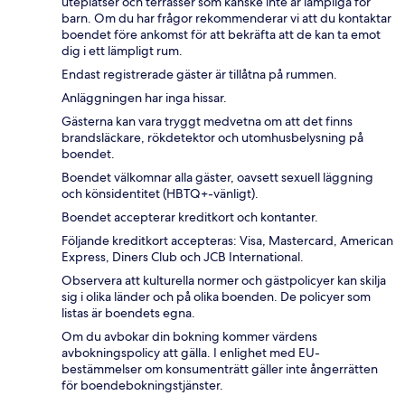
uteplatser och terrasser som kanske inte är lämpliga för
barn. Om du har frågor rekommenderar vi att du kontaktar
boendet före ankomst för att bekräfta att de kan ta emot
dig i ett lämpligt rum.
Endast registrerade gäster är tillåtna på rummen.
Anläggningen har inga hissar.
Gästerna kan vara tryggt medvetna om att det finns
brandsläckare, rökdetektor och utomhusbelysning på
boendet.
Boendet välkomnar alla gäster, oavsett sexuell läggning
och könsidentitet (HBTQ+-vänligt).
Boendet accepterar kreditkort och kontanter.
Följande kreditkort accepteras: Visa, Mastercard, American
Express, Diners Club och JCB International.
Observera att kulturella normer och gästpolicyer kan skilja
sig i olika länder och på olika boenden. De policyer som
listas är boendets egna.
Om du avbokar din bokning kommer värdens
avbokningspolicy att gälla. I enlighet med EU-
bestämmelser om konsumenträtt gäller inte ångerrätten
för boendebokningstjänster.