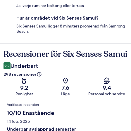
Ja, varje rum har balkong eller terrass.
Hur är området vid Six Senses Samui?
Six Senses Samui ligger 8 minuters promenad från Samrong
Beach.
Recensioner för Six Senses Samui
Recensioner
Underbart
9,2
298 recensioner
9,2
7,6
9,4
Renlighet
Läge
Personal och service
Recensioner
Verifierad recension
10/10 Enastående
14 feb. 2025
Underbar avslappnad semester