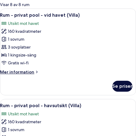
för
Visar 8 av 8 rum
rum
Öppna
Ett rum med ett stort fönster med utsik
7
Rum - privat pool - vid havet (Villa)
alla
Utsikt mot havet
foton
160 kvadratmeter
för
Rum
1 sovrum
-
3 sovplatser
privat
1 kingsize-säng
pool
Gratis wi-fi
-
Mer
Mer information
vid
information
havet
om
Se priser
(Villa)
Rum
-
privat
Öppna
Ett rymligt rum med ett stort fönster 
9
pool
Rum - privat pool - havsutsikt (Villa)
alla
-
Utsikt mot havet
vid
foton
havet
160 kvadratmeter
för
(Villa)
Rum
1 sovrum