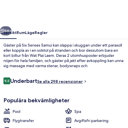
regående
Nästa
88+
Översikt
Rum
Läge
Regler
Gäster på Six Senses Samui kan slappa i skuggan under ett parasoll
eller koppla av i en solstol på stranden och bor dessutom bara en
kort biltur från Wat Plai Laem. Deras 2 utomhuspooler erbjuder
nöjen för hela familjen, och gäster på jakt efter avkoppling kan unna
sig massage med varma stenar, bodywraps och
ansiktsbehandlingar. Dining on the Hill, en av 3 restauranger,
specialiserar sig på thailändska köket och serverar frukost, lunch och
Recensioner
Underbart
middag. Denna resort i lyxstil erbjuder även gäster tillgång till 2
9,2
Se alla 298 recensioner
9,2 av 10,
barer/lounger, ett fitnesscenter och en bastu. Andra resenärer
uppskattar den hjälpsamma personalen.
The Ocean Retreat | Sängtillbehör av 
Populära bekvämligheter
Pool
Spa
Flygtransfer
Avgiftsfri parkering