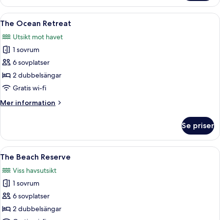
Villa
Öppna
En infinitypool med ett trädäck och e
10
The Ocean Retreat
alla
Utsikt mot havet
foton
1 sovrum
för
The
6 sovplatser
Ocean
2 dubbelsängar
Retreat
Gratis wi-fi
Mer
Mer information
information
om
Se priser
The
Ocean
Retreat
Öppna
Ett rymligt sovrum med en stor säng, e
10
The Beach Reserve
alla
Viss havsutsikt
foton
1 sovrum
för
The
6 sovplatser
Beach
2 dubbelsängar
Reserve