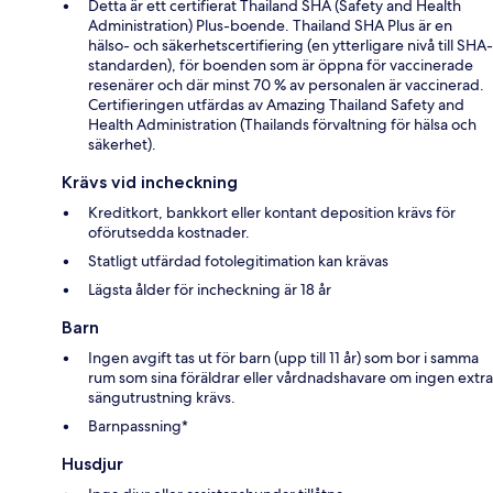
Detta är ett certifierat Thailand SHA (Safety and Health
Administration) Plus-boende. Thailand SHA Plus är en
hälso- och säkerhetscertifiering (en ytterligare nivå till SHA-
standarden), för boenden som är öppna för vaccinerade
resenärer och där minst 70 % av personalen är vaccinerad.
Certifieringen utfärdas av Amazing Thailand Safety and
Health Administration (Thailands förvaltning för hälsa och
säkerhet).
Krävs vid incheckning
Kreditkort, bankkort eller kontant deposition krävs för
oförutsedda kostnader.
Statligt utfärdad fotolegitimation kan krävas
Lägsta ålder för incheckning är 18 år
Barn
Ingen avgift tas ut för barn (upp till 11 år) som bor i samma
rum som sina föräldrar eller vårdnadshavare om ingen extra
sängutrustning krävs.
Barnpassning*
Husdjur