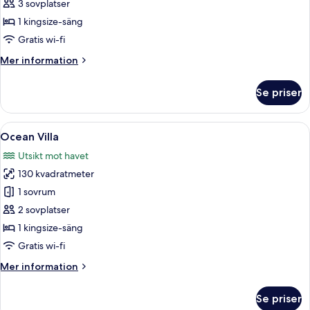
-
3 sovplatser
privat
1 kingsize-säng
pool
Gratis wi-fi
-
Mer
Mer information
havsutsikt
information
(Villa)
om
Se priser
Rum
-
privat
Öppna
Ett rymligt sovrum med en stor säng, en
6
pool
Ocean Villa
alla
-
Utsikt mot havet
havsutsikt
foton
(Villa)
130 kvadratmeter
för
Ocean
1 sovrum
Villa
2 sovplatser
1 kingsize-säng
Gratis wi-fi
Mer
Mer information
information
om
Se priser
Ocean