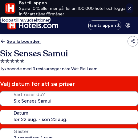
Byt till appen
Spara 10 % eller mer på fler än 100 000 hotell och logga
in för att tjäna förmåner
Hoppa till huvudsektionen
Hämta appen
Se alla boenden
Six Senses Samui
5.0-
stjärnigt
Lyxboende med 3 restauranger nära Wat Plai Laem
boende
Välj datum för att se priser
Vart reser du?
Datum
Gäster