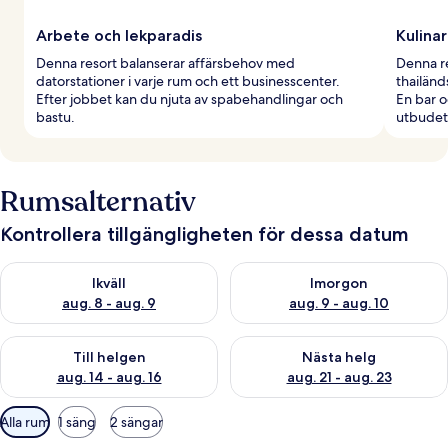
Arbete och lekparadis
Kulina
Denna resort balanserar affärsbehov med
Denna re
datorstationer i varje rum och ett businesscenter.
thailänd
Efter jobbet kan du njuta av spabehandlingar och
En bar o
bastu.
utbudet
Rumsalternativ
Kontrollera tillgängligheten för dessa datum
Kontrollera tillgängligheten för ikväll aug. 8 - aug. 9
Kontrollera tillgängligheten f
Ikväll
Imorgon
aug. 8 - aug. 9
aug. 9 - aug. 10
Kontrollera tillgängligheten för den här helgen aug. 14 - aug. 
Kontrollera tillgängligheten fö
Till helgen
Nästa helg
aug. 14 - aug. 16
aug. 21 - aug. 23
Tillgängliga
Alla rum
1 säng
2 sängar
filter