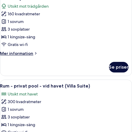
alla
Utsikt mot trädgården
foton
160 kvadratmeter
för
Hideaway
1 sovrum
Pool
3 sovplatser
Villa
1 kingsize-säng
Gratis wi-fi
Mer
Mer information
information
om
Se priser
Hideaway
Pool
Villa
Öppna
Ett rymligt rum med ett stort träbord
6
Rum - privat pool - vid havet (Villa Suite)
alla
Utsikt mot havet
foton
300 kvadratmeter
för
Rum
1 sovrum
-
3 sovplatser
privat
1 kingsize-säng
pool