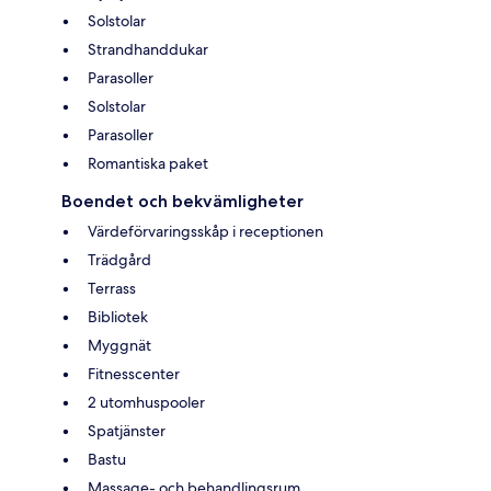
Solstolar
Strandhanddukar
Parasoller
Solstolar
Parasoller
Romantiska paket
Boendet och bekvämligheter
Värdeförvaringsskåp i receptionen
Trädgård
Terrass
Bibliotek
Myggnät
Fitnesscenter
2 utomhuspooler
Spatjänster
Bastu
Massage- och behandlingsrum