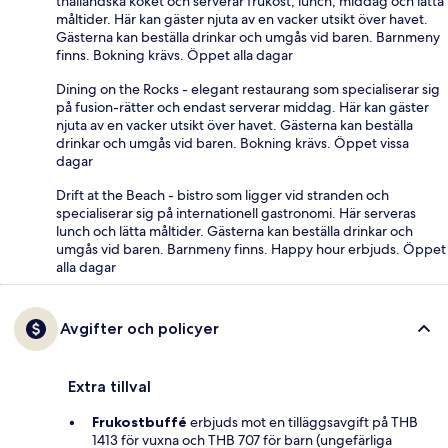
thailändska köket och serverar frukost, lunch, middag och lätta
måltider. Här kan gäster njuta av en vacker utsikt över havet.
Gästerna kan beställa drinkar och umgås vid baren. Barnmeny
finns. Bokning krävs. Öppet alla dagar
Dining on the Rocks - elegant restaurang som specialiserar sig
på fusion-rätter och endast serverar middag. Här kan gäster
njuta av en vacker utsikt över havet. Gästerna kan beställa
drinkar och umgås vid baren. Bokning krävs. Öppet vissa
dagar
Drift at the Beach - bistro som ligger vid stranden och
specialiserar sig på internationell gastronomi. Här serveras
lunch och lätta måltider. Gästerna kan beställa drinkar och
umgås vid baren. Barnmeny finns. Happy hour erbjuds. Öppet
alla dagar
Avgifter och policyer
Extra tillval
Frukostbuffé
erbjuds mot en tilläggsavgift på THB
1413 för vuxna och THB 707 för barn (ungefärliga