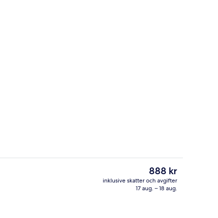
det)
Sevärdhet
Det
888 kr
nuvarande
inklusive skatter och avgifter
priset
17 aug. – 18 aug.
de sängkläder, skrivbord och arbetsyta för laptop
Bar (på boendet)
är
888 kr