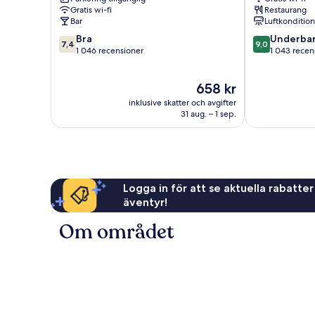
Southampton
Centre
Gratis wi-fi
Restaurang
City
Bar
Luftkonditio
Centre
7.4
9.0
Bra
Underbar
7,4
9,0
av
av
1 046 recensioner
1 043 recen
10,
10,
Bra,
Underbart,
Priset
658 kr
1 046 recensioner
1 043 recensi
är
inklusive skatter och avgifter
658 kr
31 aug. – 1 sep.
Logga in för att se aktuella rabatter
äventyr!
Om området