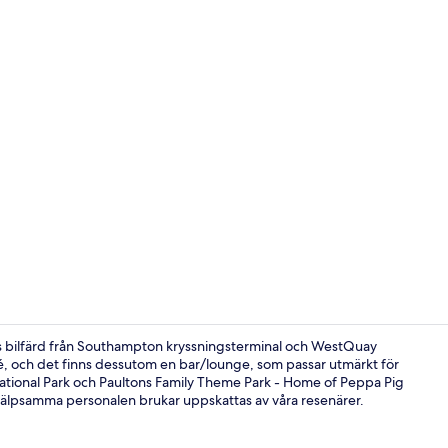
Bar (på boen
 bilfärd från Southampton kryssningsterminal och WestQuay
fé, och det finns dessutom en bar/lounge, som passar utmärkt för
ational Park och Paultons Family Theme Park - Home of Peppa Pig
Allergitesta
hjälpsamma personalen brukar uppskattas av våra resenärer.