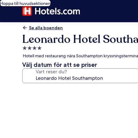
Hoppa till huvudsektionen
Se alla boenden
Leonardo Hotel South
4.0-
stjärnigt
Hotell med restaurang nära Southampton kryssningstermina
boende
Välj datum för att se priser
Vart reser du?
Fotogalleri
för
Leonardo
Hotel
Southampton