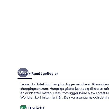
55+
Översikt
Rum
Läge
Regler
Leonardo Hotel Southampton ligger mindre än 10 minuters
shoppingcentrum. Hungriga gäster kan ta sig till deras ka
en drink efter maten. Dessutom ligger både New Forest N
World en kort biltur härifrån. De sköna sängarna och den 
Recensioner
Utmärkt
8,6