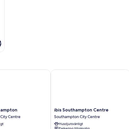
bäddsoffa
r
mpton
ibis Southampton Centre
ibis
hampton
ibis Southampton Centre
Southampton
City Centre
Southampton City Centre
Centre
igt
Husdjursvänligt
Southampton
Parkering tillgänglig