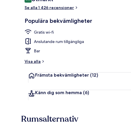
8,6 av 10,
Se alla 1 426 recensioner
Exteriör
Populära bekvämligheter
Gratis wi-fi
Anslutande rum tillgängliga
Bar
Visa alla
Främsta bekvämligheter
(12)
Känn dig som hemma
(6)
Rumsalternativ