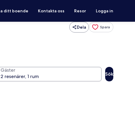
ra ditt boende
Kontakta oss
Resor
Logga in
Dela
Spara
Gäster
Sök