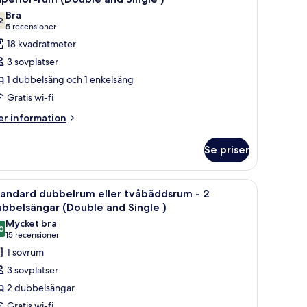
la
Bra
oton
2
7,2 av 10
(5 recensioner)
5 recensioner
ör
18 kvadratmeter
uperior-
3 sovplatser
um
1 dubbelsäng och 1 enkelsäng
Double
Gratis wi-fi
nd
ingle
er
r information
formation
m
Se priser
perior-
um
ouble
vbord med en tv, en stol och ett fönster med gardiner.
ppna
Ett hotellrum med två sängar, ett skrivbord me
4
nd
tandard dubbelrum eller tvåbäddsrum - 2
la
ngle
bbelsängar (Double and Single )
oton
Mycket bra
0
ör
8,0 av 10
(15 recensioner)
15 recensioner
tandard
1 sovrum
ubbelrum
3 sovplatser
ler
2 dubbelsängar
våbäddsrum
Gratis wi-fi