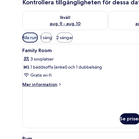
Kontrollera tillgängligheten för dessa d
Kontrollera tillgängligheten för ikväll aug. 9 - aug. 1
Kontrollera ti
Ikväll
aug. 9 - aug. 10
au
Tillgängliga
Alla rum
1 säng
2 sängar
filter
Öppna
Allergitestade sängkläder, skr
för
6
Family Room
alla
rum
3 sovplatser
foton
1 bäddsoffa (enkel) och 1 dubbelsäng
för
Family
Gratis wi-fi
Room
Mer
Mer information
information
om
Family
Room
Se prise
Öppna
Rum | Allergitestade sängkläde
9
Rum