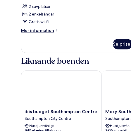
alla
(Double
2 sovplatser
and
foton
Single
2 enkelsängar
för
)
Standard
Gratis wi-fi
Room
Mer
Mer information
Twin
information
om
Beds
Se prise
Standard
Room
Twin
Liknande boenden
Beds
ibis budget Southampton Centre
Moxy Southa
ibis
Moxy
ibis budget Southampton Centre
Moxy Sout
budget
Southampton
Southampton City Centre
Southampton 
Southampton
Southampton
Husdjursvänligt
Husdjursvänl
Centre
City
Parkering tillgänglig
Gratis wi-fi