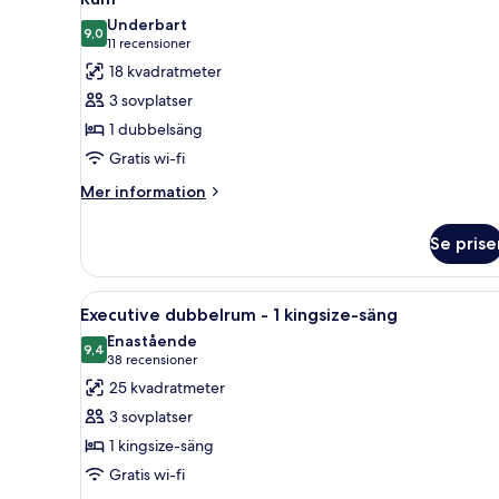
alla
Underbart
foton
9,0
9,0 av 10
(11 recensioner)
11 recensioner
för
18 kvadratmeter
Rum
3 sovplatser
1 dubbelsäng
Gratis wi-fi
Mer
Mer information
information
om
Se prise
Rum
Öppna
Ett hotellrum med en stor säng,
9
Executive dubbelrum - 1 kingsize-säng
alla
Enastående
foton
9,4
9,4 av 10
(38 recensioner)
38 recensioner
för
25 kvadratmeter
Executive
3 sovplatser
dubbelrum
1 kingsize-säng
-
Gratis wi-fi
1