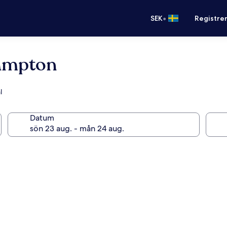
•
SEK
Registre
ampton
l
Datum