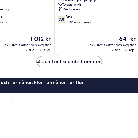
City
Gratis wi-fi
Centre
nering
Restaurang
7.8
t
Bra
7,8
av
sioner
1 192 recensioner
10,
Bra,
Priset
Priset
1 012 kr
641 kr
oner
1 192 recensioner
är
är
inklusive skatter och avgifter
inklusive skatter och avgifter
1 012 kr
641 kr
17 aug. – 18 aug.
7 sep. – 8 sep.
Jämför liknande boenden
 och förmåner. Fler förmåner för fler