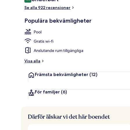
9,0 av 10,
Se alla 922 recensioner
Frukost och 
Populära bekvämligheter
Pool
Gratis wi-fi
Anslutande rum tillgängliga
Visa alla
Främsta bekvämligheter
(12)
För familjer
(6)
Därför älskar vi det här boendet