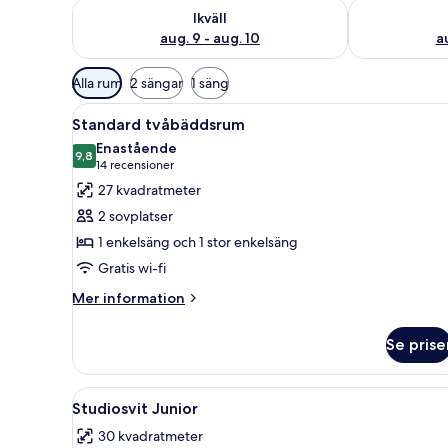
Kontrollera tillgängligheten för ikväll aug. 9 - aug. 1
Kontrollera ti
Ikväll
aug. 9 - aug. 10
au
Tillgängliga
Alla rum
2 sängar
1 säng
filter
Öppna
Ett hotellrum med två sängar, e
för
5
Standard tvåbäddsrum
alla
rum
Enastående
foton
9,8
9,8 av 10
(14 recensioner)
14 recensioner
för
27 kvadratmeter
Standard
2 sovplatser
tvåbäddsrum
1 enkelsäng och 1 stor enkelsäng
Gratis wi-fi
Mer
Mer information
information
om
Se prise
Standard
tvåbäddsrum
Öppna
Ett modernt hotellrum med en sä
4
Studiosvit Junior
alla
30 kvadratmeter
foton