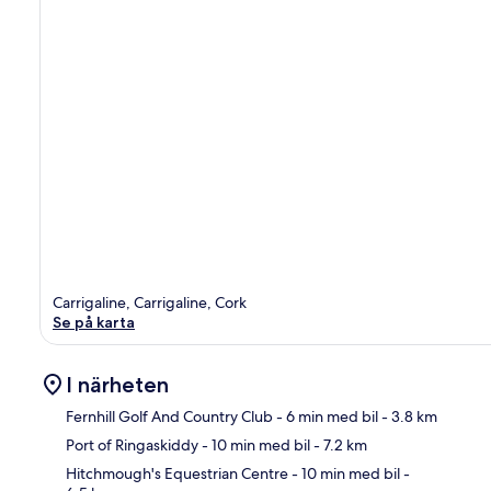
Carrigaline, Carrigaline, Cork
Se på karta
I närheten
Fernhill Golf And Country Club
- 6 min med bil
- 3.8 km
Port of Ringaskiddy
- 10 min med bil
- 7.2 km
Kar
Hitchmough's Equestrian Centre
- 10 min med bil
-