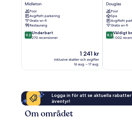
Hotel
Park
Midleton
Douglas
Midleton
Hotel
Pool
Pool
Midleton
Douglas
Avgiftsfri parkering
Spa
Gratis wi-fi
Avgiftsfri pa
Restaurang
Gratis wi-fi
9.2
8.2
Underbart
Väldigt b
9,2
8,2
av
av
270 recensioner
1 002 recen
10,
10,
Underbart,
Väldigt
Priset
1 241 kr
270 recensioner
bra,
är
1 002 recensi
inklusive skatter och avgifter
1 241 kr
16 aug. – 17 aug.
Logga in för att se aktuella rabatter
äventyr!
Om området