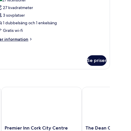
(27 recensioner)
27 recensioner
ör
27 kvadratmeter
rippelrum
3 sovplatser
1 dubbelsäng och 1 enkelsäng
Gratis wi-fi
er
r information
formation
m
ippelrum
Se priser
Premier Inn Cork City Centre
The Dean Cork
Premier
The
Premier Inn Cork City Centre
The Dean Cork