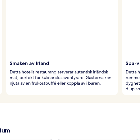
Smaken av Irland
Spa-v
Detta hotells restaurang serverar autentisk irländsk
Detta h
mat, perfekt för kulinariska äventyrare. Gästerna kan
rummen
njuta av en frukostbuffé eller koppla av i baren.
dygnet 
djup so
atum