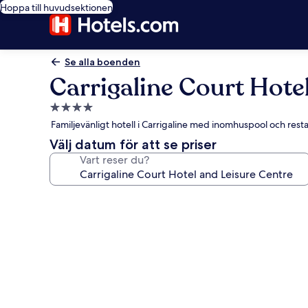
Hoppa till huvudsektionen
Se alla boenden
Carrigaline Court Hote
4.0-
stjärnigt
Familjevänligt hotell i Carrigaline med inomhuspool och res
boende
Välj datum för att se priser
Vart reser du?
Fotogalleri
för
Carrigaline
Court
Hotel
and