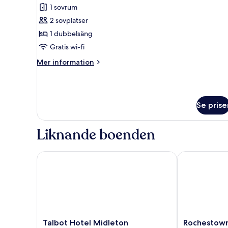
1 sovrum
för
Studiosvit
2 sovplatser
Junior
1 dubbelsäng
Gratis wi-fi
Mer
Mer information
information
om
Studiosvit
Junior
Se prise
Liknande boenden
Talbot Hotel Midleton
Rochestown P
Talbot
Rochestown
Talbot Hotel Midleton
Rochestown