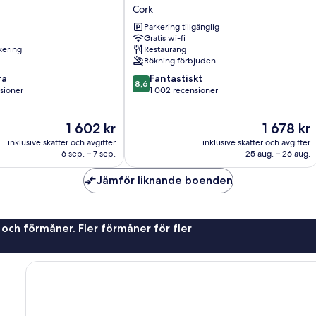
Lodge
Cork
Cork
Parkering tillgänglig
Gratis wi-fi
rkering
Restaurang
Rökning förbjuden
8.6
ra
Fantastiskt
8,6
av
sioner
1 002 recensioner
10,
Fantastiskt,
Priset
Priset
1 602 kr
1 678 kr
1 002 recensioner
är
är
oner
inklusive skatter och avgifter
inklusive skatter och avgifter
1 602 kr
1 678 kr
6 sep. – 7 sep.
25 aug. – 26 aug.
Jämför liknande boenden
 och förmåner. Fler förmåner för fler