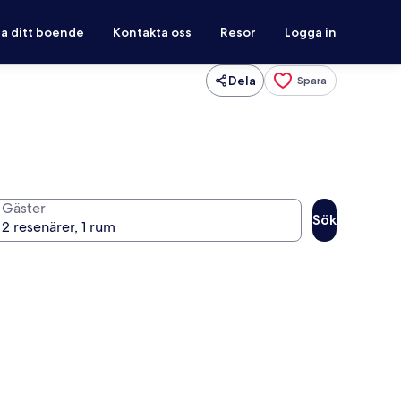
ra ditt boende
Kontakta oss
Resor
Logga in
Dela
Spara
Gäster
Sök