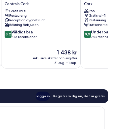
Inn
Dean
Centrala Cork
Cork
Cork
Cork
Gratis wi-fi
Pool
City
Cork
Restaurang
Gratis wi-fi
Centre
Reception dygnet runt
Restaurang
Centrala
Rökning förbjuden
Luftkonditionering
Cork
8.2
9.0
Väldigt bra
Underbart
8,2
9,0
av
av
373 recensioner
783 recensioner
10,
10,
Väldigt
Underbart,
Priset
1 438 kr
bra,
783 recensioner
är
373 recensioner
inklusive skatter och avgifter
inklusive s
1 438 kr
31 aug. – 1 sep.
Logga in
Registrera dig nu, det är gratis