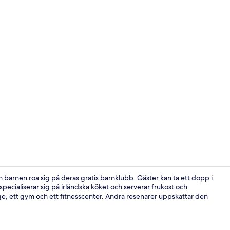
Frukost och 
n barnen roa sig på deras gratis barnklubb. Gäster kan ta ett dopp i
pecialiserar sig på irländska köket och serverar frukost och
e, ett gym och ett fitnesscenter. Andra resenärer uppskattar den
Reception