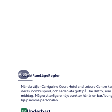
Leisure
Centre
35+
Översikt
Rum
Läge
Regler
När du väljer Carrigaline Court Hotel and Leisure Centre ka
deras inomhuspool, och sedan äta gott på The Bistro, som s
middag. Några ytterligare höjdpunkter här är en bar/loung
hjälpsamma personalen.
Recensioner
Underbart
9,0