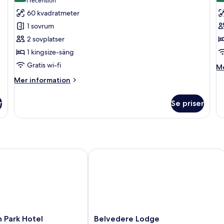
(1 recension)
1 recension
för
f
60 kvadratmeter
Svit
T
1 sovrum
Classic
2 sovplatser
1 kingsize-säng
Gratis wi-fi
M
Me
in
Mer
Mer information
o
information
Tr
om
r
Se priser
Svit
Classic
ark Hotel
Belvedere Lodge
Belvedere
 Park Hotel
Belvedere Lodge