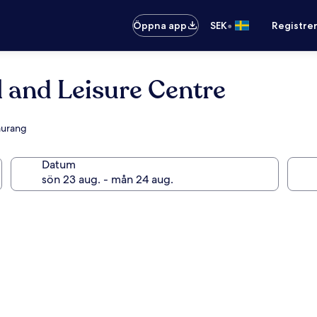
•
Öppna app
SEK
Registre
l and Leisure Centre
taurang
Datum