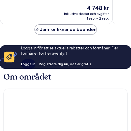
Enastående,
Enaståe
Priset
4 748 kr
714 recensioner
1 008 re
är
inklusive skatter och avgifter
4 748 kr
1 sep. – 2 sep.
Jämför liknande boenden
Logga in för att se aktuella rabatter och förmåner. Fler
förmåner för fler äventyr!
Logga in
Registrera dig nu, det är gratis
Om området