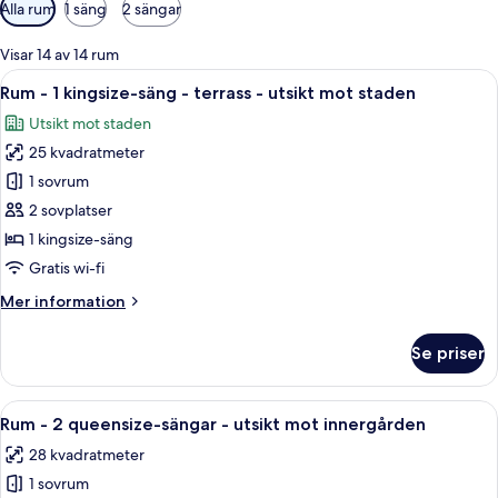
Tillgängliga
Alla rum
1 säng
2 sängar
filter
för
Visar 14 av 14 rum
rum
Öppna
Ett hotellrum med en stor säng, ett skr
5
Rum - 1 kingsize-säng - terrass - utsikt mot staden
alla
Utsikt mot staden
foton
25 kvadratmeter
för
Rum
1 sovrum
-
2 sovplatser
1
1 kingsize-säng
kingsize-
Gratis wi-fi
säng
Mer
Mer information
-
information
terrass
om
Se priser
-
Rum
-
utsikt
1
Öppna
Ett hotellrum med två sängar, en sängg
mot
5
kingsize-
Rum - 2 queensize-sängar - utsikt mot innergården
alla
staden
säng
28 kvadratmeter
-
foton
terrass
1 sovrum
för