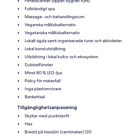
Fitnesscenter (öppet dygnet runt)
Fullständigt spa
Massage- och behandlingsrum
Veganska måltidsalternativ
Vegetariska måltidsalternativ
Lokalt ägda samt organiserade turer och aktiviteter
Lokal konstutställning
Utbildning i lokal kultur och ekosystem
Dubbelfönster
Minst 80 % LED-ljus
Policy för matavfall
Inga plastomrörare
Bankettsal
Tillgänglighetsanpassning
Skyltar med punktskrift
Hiss
Bredd på hissdörr (centimeter) 130