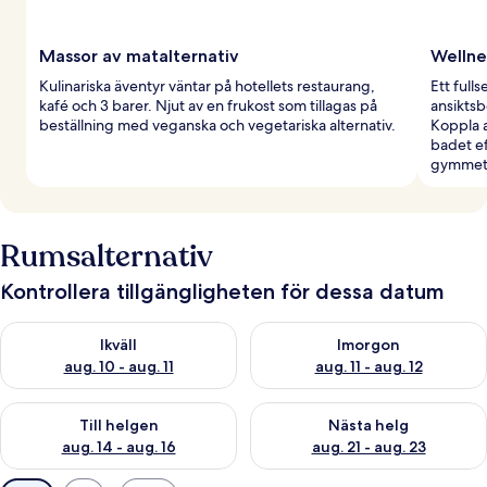
Massor av matalternativ
Wellne
Kulinariska äventyr väntar på hotellets restaurang,
Ett full
kafé och 3 barer. Njut av en frukost som tillagas på
ansikts
beställning med veganska och vegetariska alternativ.
Koppla a
badet ef
gymmet
Rumsalternativ
Kontrollera tillgängligheten för dessa datum
Kontrollera tillgängligheten för ikväll aug. 10 - aug. 11
Kontrollera tillgängligheten fö
Ikväll
Imorgon
aug. 10 - aug. 11
aug. 11 - aug. 12
Kontrollera tillgängligheten för den här helgen aug. 14 - aug. 
Kontrollera tillgängligheten fö
Till helgen
Nästa helg
aug. 14 - aug. 16
aug. 21 - aug. 23