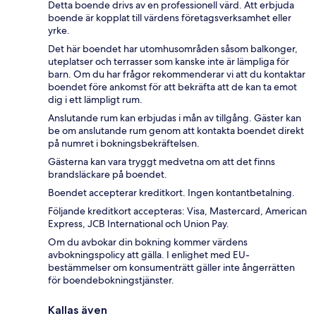
Detta boende drivs av en professionell värd. Att erbjuda
boende är kopplat till värdens företagsverksamhet eller
yrke.
Det här boendet har utomhusområden såsom balkonger,
uteplatser och terrasser som kanske inte är lämpliga för
barn. Om du har frågor rekommenderar vi att du kontaktar
boendet före ankomst för att bekräfta att de kan ta emot
dig i ett lämpligt rum.
Anslutande rum kan erbjudas i mån av tillgång. Gäster kan
be om anslutande rum genom att kontakta boendet direkt
på numret i bokningsbekräftelsen.
Gästerna kan vara tryggt medvetna om att det finns
brandsläckare på boendet.
Boendet accepterar kreditkort. Ingen kontantbetalning.
Följande kreditkort accepteras: Visa, Mastercard, American
Express, JCB International och Union Pay.
Om du avbokar din bokning kommer värdens
avbokningspolicy att gälla. I enlighet med EU-
bestämmelser om konsumenträtt gäller inte ångerrätten
för boendebokningstjänster.
Kallas även