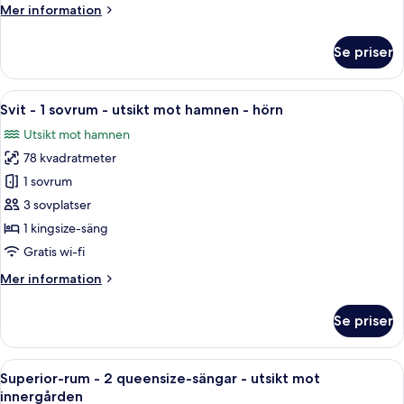
Mer
Mer information
kingsize-
information
säng
om
Se priser
Superior-
-
rum
utsikt
-
Öppna
Ett modernt matområde med ett stort b
mot
5
1
Svit - 1 sovrum - utsikt mot hamnen - hörn
alla
innergården
kingsize-
Utsikt mot hamnen
säng
foton
-
78 kvadratmeter
för
utsikt
Svit
1 sovrum
mot
-
innergården
3 sovplatser
1
1 kingsize-säng
sovrum
Gratis wi-fi
-
Mer
Mer information
utsikt
information
mot
om
Se priser
hamnen
Svit
-
-
1
Öppna
Ett hotellrum med en stor säng, en tv, 
hörn
5
sovrum
Superior-rum - 2 queensize-sängar - utsikt mot
alla
-
innergården