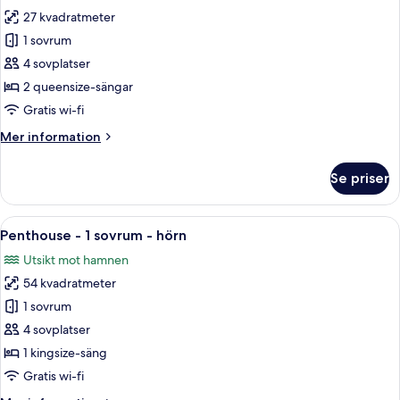
utsikt
foton
27 kvadratmeter
mot
för
hamnen
1 sovrum
Superior-
-
4 sovplatser
rum
hörn
-
2 queensize-sängar
2
Gratis wi-fi
queensize-
Mer
Mer information
sängar
information
-
om
Se priser
Superior-
utsikt
rum
mot
-
Öppna
Ett modernt vardagsrum med en öppen s
innergården
7
2
Penthouse - 1 sovrum - hörn
alla
queensize-
Utsikt mot hamnen
sängar
foton
-
54 kvadratmeter
för
utsikt
Penthouse
1 sovrum
mot
-
innergården
4 sovplatser
1
1 kingsize-säng
sovrum
Gratis wi-fi
-