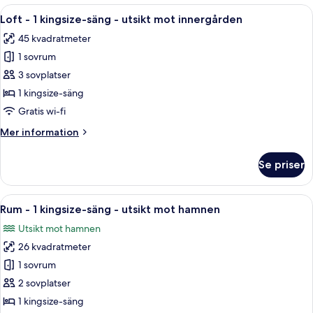
-
Öppna
Ett modernt hotellrum med en stor sän
5
1
Loft - 1 kingsize-säng - utsikt mot innergården
alla
sovrum
45 kvadratmeter
foton
1 sovrum
för
Loft
3 sovplatser
-
1 kingsize-säng
1
Gratis wi-fi
kingsize-
Mer
Mer information
säng
information
-
om
Se priser
Loft
utsikt
-
mot
1
Öppna
Ett hotellrum med en säng, en stol, ett
innergården
5
kingsize-
Rum - 1 kingsize-säng - utsikt mot hamnen
alla
säng
Utsikt mot hamnen
-
foton
utsikt
26 kvadratmeter
för
mot
Rum
1 sovrum
innergården
-
2 sovplatser
1
1 kingsize-säng