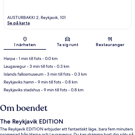
AUSTURBAKKI 2, Reykjavik, 101
Se på karta
Karta
I närheten
Ta sig runt
Restauranger
Harpa
- 1 min till fots
- 0.0 km
Laugavegur
- 3 min till fots
- 0.3 km
Islands fallosmuseum
- 3 min till fots
- 0.3 km
Reykjaviks hamn
- 9 min till fots
- 0.8 km
Reykjaviks stadshus
- 9 min till fots
- 0.8 km
Om boendet
The Reykjavik EDITION
The Reykjavik EDITION erbjuder ett fantastiskt läge, bara fem minuters
promenad från Harpa och Laugavegur. Du kan skämma bort dig själv på