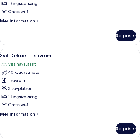
-
1 kingsize-säng
1
Gratis wi-fi
kingsize-
Mer
Mer information
säng
information
-
om
Se priser
Rum
utsikt
-
mot
1
Öppna
Ett modernt vardagsrum med en soffa, 
innergården
6
kingsize-
Svit Deluxe - 1 sovrum
alla
säng
Viss havsutsikt
-
foton
utsikt
40 kvadratmeter
för
mot
Svit
1 sovrum
innergården
Deluxe
3 sovplatser
-
1 kingsize-säng
1
Gratis wi-fi
sovrum
Mer
Mer information
information
om
Se priser
Svit
Deluxe