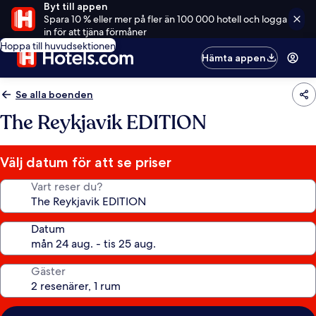
Byt till appen
Spara 10 % eller mer på fler än 100 000 hotell och logga
in för att tjäna förmåner
Hoppa till huvudsektionen
Hämta appen
Se alla boenden
The Reykjavik EDITION
Välj datum för att se priser
Vart reser du?
Datum
Gäster