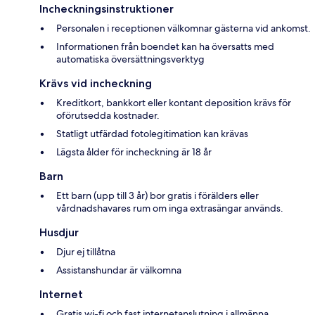
Incheckningsinstruktioner
Personalen i receptionen välkomnar gästerna vid ankomst.
Informationen från boendet kan ha översatts med
automatiska översättningsverktyg
Krävs vid incheckning
Kreditkort, bankkort eller kontant deposition krävs för
oförutsedda kostnader.
Statligt utfärdad fotolegitimation kan krävas
Lägsta ålder för incheckning är 18 år
Barn
Ett barn (upp till 3 år) bor gratis i förälders eller
vårdnadshavares rum om inga extrasängar används.
Husdjur
Djur ej tillåtna
Assistanshundar är välkomna
Internet
Gratis wi-fi och fast internetanslutning i allmänna