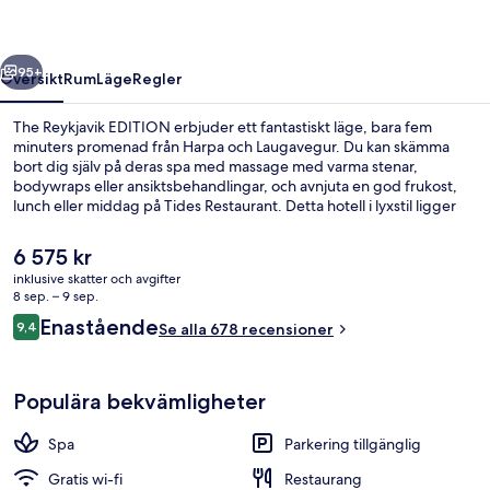
regående
Nästa
95+
Översikt
Rum
Läge
Regler
The Reykjavik EDITION erbjuder ett fantastiskt läge, bara fem
minuters promenad från Harpa och Laugavegur. Du kan skämma
bort dig själv på deras spa med massage med varma stenar,
bodywraps eller ansiktsbehandlingar, och avnjuta en god frukost,
lunch eller middag på Tides Restaurant. Detta hotell i lyxstil ligger
dessutom mindre än en kvarts promenad från Reykjaviks hamn och
Reykjaviks stadshus. Andra resenärer uppskattar den hjälpsamma
Det
6 575 kr
personalen och den generella standarden.
nuvarande
inklusive skatter och avgifter
priset
8 sep. – 9 sep.
Penthouse - 1 sovrum - hörn | Utsikt 
är
Recensioner
Enastående
9,4
Se alla 678 recensioner
6 575 kr
9,4 av 10,
Populära bekvämligheter
Spa
Parkering tillgänglig
Gratis wi-fi
Restaurang