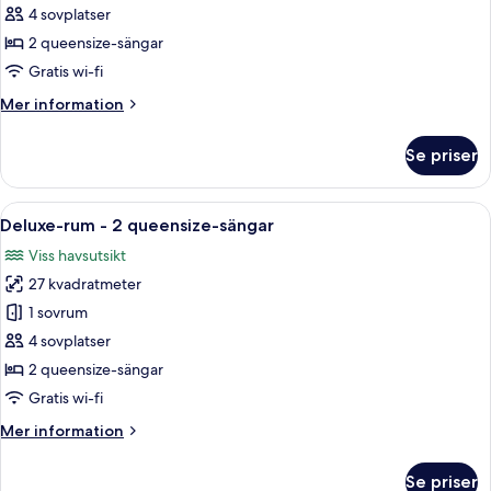
-
Rum
4 sovplatser
utsikt
-
mot
2 queensize-sängar
staden
2
Gratis wi-fi
queensize-
Mer
Mer information
sängar
information
-
om
Se priser
Rum
utsikt
-
mot
2
Öppna
Ett hotellrum med två sängar, havsutsik
innergården
5
queensize-
Deluxe-rum - 2 queensize-sängar
alla
sängar
Viss havsutsikt
-
foton
utsikt
27 kvadratmeter
för
mot
Deluxe-
1 sovrum
innergården
rum
4 sovplatser
-
2 queensize-sängar
2
Gratis wi-fi
queensize-
Mer
Mer information
sängar
information
om
Se priser
Deluxe-