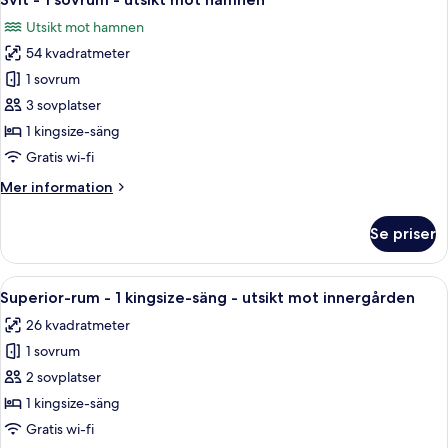
alla
sängar
Utsikt mot hamnen
-
foton
utsikt
54 kvadratmeter
för
mot
Svit
1 sovrum
hamnen
-
3 sovplatser
1
1 kingsize-säng
sovrum
Gratis wi-fi
-
Mer
Mer information
utsikt
information
mot
om
Se priser
hamnen
Svit
-
1
Öppna
Ett modernt hotellrum med en stor säng
6
sovrum
Superior-rum - 1 kingsize-säng - utsikt mot innergården
alla
-
26 kvadratmeter
utsikt
foton
mot
1 sovrum
för
hamnen
Superior-
2 sovplatser
rum
1 kingsize-säng
-
Gratis wi-fi
1