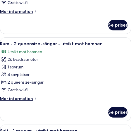
kingsize-
Gratis wi-fi
säng
Mer
Mer information
-
information
utsikt
om
Se priser
mot
Rum
-
hamnen
1
Öppna
Ett hotellrum med två sängar, ett stort
5
kingsize-
Rum - 2 queensize-sängar - utsikt mot hamnen
alla
säng
Utsikt mot hamnen
-
foton
utsikt
26 kvadratmeter
för
mot
Rum
1 sovrum
hamnen
-
4 sovplatser
2
2 queensize-sängar
queensize-
Gratis wi-fi
sängar
Mer
Mer information
-
information
utsikt
om
Se priser
mot
Rum
-
hamnen
2
Öppna
Ett modernt hotellrum med ett stort fön
5
queensize-
Svit - 1 sovrum - utsikt mot hamnen