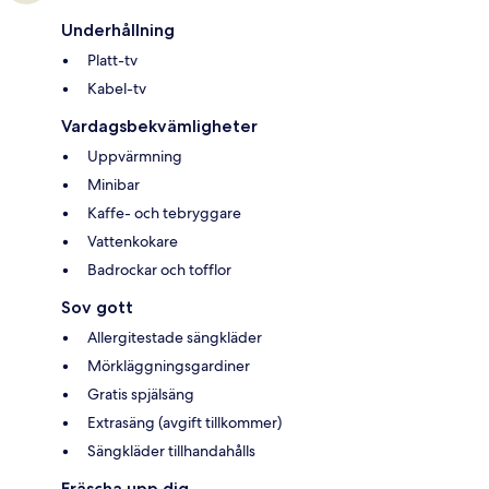
Underhållning
Platt-tv
Kabel-tv
Vardagsbekvämligheter
Uppvärmning
Minibar
Kaffe- och tebryggare
Vattenkokare
Badrockar och tofflor
Sov gott
Allergitestade sängkläder
Mörkläggningsgardiner
Gratis spjälsäng
Extrasäng (avgift tillkommer)
Sängkläder tillhandahålls
Fräscha upp dig