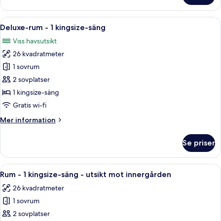
rum
-
Öppna
Ett hotellrum med ett stort fönster, en
6
2
Deluxe-rum - 1 kingsize-säng
alla
queensize-
Viss havsutsikt
sängar
foton
26 kvadratmeter
för
Deluxe-
1 sovrum
rum
2 sovplatser
-
1 kingsize-säng
1
Gratis wi-fi
kingsize-
Mer
Mer information
säng
information
om
Se priser
Deluxe-
rum
-
Öppna
Ett hotellrum med en säng i trä, ett s
6
1
Rum - 1 kingsize-säng - utsikt mot innergården
alla
kingsize-
26 kvadratmeter
säng
foton
1 sovrum
för
Rum
2 sovplatser