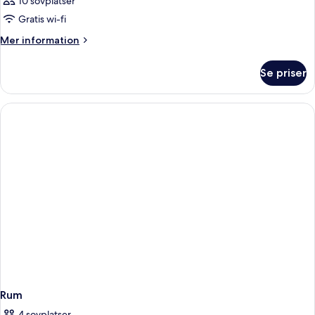
10 sovplatser
Gratis wi-fi
Mer
Mer information
information
om
Se priser
Rum
Rum
4 sovplatser