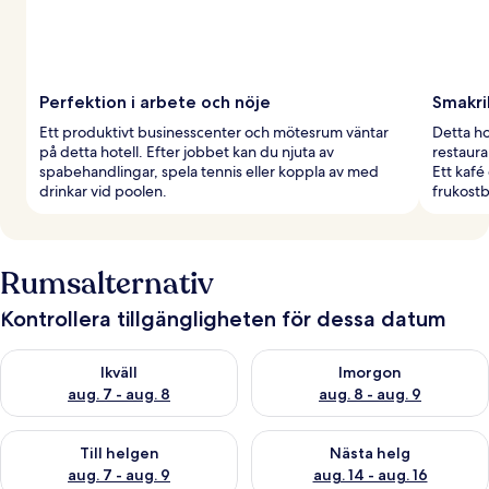
Perfektion i arbete och nöje
Smakri
Ett produktivt businesscenter och mötesrum väntar
Detta hot
på detta hotell. Efter jobbet kan du njuta av
restaur
spabehandlingar, spela tennis eller koppla av med
Ett kafé
drinkar vid poolen.
frukostb
Rumsalternativ
Kontrollera tillgängligheten för dessa datum
Kontrollera tillgängligheten för ikväll aug. 7 - aug. 8
Kontrollera tillgängligheten f
Ikväll
Imorgon
aug. 7 - aug. 8
aug. 8 - aug. 9
Kontrollera tillgängligheten för den här helgen aug. 7 - aug. 9
Kontrollera tillgängligheten fö
Till helgen
Nästa helg
aug. 7 - aug. 9
aug. 14 - aug. 16