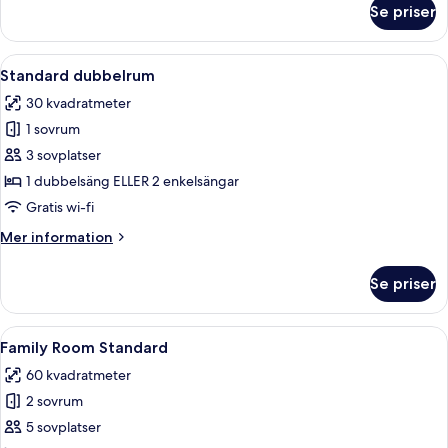
Se priser
Svit
Öppna
Ett hotellrum med en stor säng, ett t
7
Standard dubbelrum
alla
30 kvadratmeter
foton
1 sovrum
för
Standard
3 sovplatser
dubbelrum
1 dubbelsäng ELLER 2 enkelsängar
Gratis wi-fi
Mer
Mer information
information
om
Se priser
Standard
dubbelrum
Öppna
Ett hotellrum med en säng, sängbord,
5
Family Room Standard
alla
60 kvadratmeter
foton
2 sovrum
för
Family
5 sovplatser