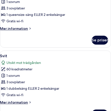
Dubbelrum
1 sovrum
-
3 sovplatser
viss
1 queensize-säng ELLER 2 enkelsängar
havsutsikt
Gratis wi-fi
Mer
Mer information
information
om
Se priser
Dubbelrum
-
viss
Öppna
Ett hotellrum med en stor säng, ett sk
8
havsutsikt
Svit
alla
Utsikt mot trädgården
foton
60 kvadratmeter
för
Svit
1 sovrum
3 sovplatser
1 dubbelsäng ELLER 2 enkelsängar
Gratis wi-fi
Mer
Mer information
information
om