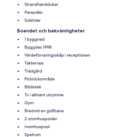
Strandhanddukar
Parasoller
Solstolar
Boendet och bekvämligheter
1 byggnad
Byggdes 1998
Värdeförvaringsskåp i receptionen
Takterrass
Trädgård
Picknickområde
Bibliotek
Tv i allmänt utrymme
Gym
Bredvid en golfbana
2 utomhuspooler
Inomhuspool
Spelrum