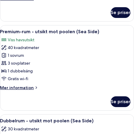
trädgården
information
om
Se priser
Premium-
rum
-
Öppna
Ett hotellrum med en stor säng, en soff
11
utsikt
Premium-rum - utsikt mot poolen (Sea Side)
alla
mot
Viss havsutsikt
trädgården
foton
40 kvadratmeter
för
Premium-
1 sovrum
rum
3 sovplatser
-
1 dubbelsäng
utsikt
Gratis wi-fi
mot
Mer
Mer information
poolen
information
(Sea
om
Se priser
Side)
Premium-
rum
-
Öppna
Minibar, värdeförvaringsskåp på rumm
6
utsikt
Dubbelrum - utsikt mot poolen (Sea Side)
alla
mot
30 kvadratmeter
poolen
foton