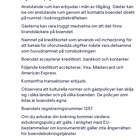
Anslutande rum kan erbjudas i mån av tillgång. Gäster kan
be om anslutande rum genom att kontakta boendet direkt
på numret i bokningsbekräftelsen.
Gästerna kan vara tryggt medvetna om att det finns
brandsläckare på boendet.
Namnet på kreditkortet som används vid incheckning för
att betala för oförutsedda utgifter måste vara detsamma
som huvudnamnet på rumsbokningen.
Boendet accepterar kreditkort, bankkort och kontanter.
Följande kreditkort accepteras: Visa, Mastercard och
American Express.
Kontantfria transaktioner erbjuds.
Observera att kulturella normer och gästpolicyer kan skilja
sig i olika länder och på olika boenden. De policyer som
listas är boendets egna.
Boendets registreringsnummer 1257
Om du avbokar din bokning kommer värdens
avbokningspolicy att gälla. I enlighet med EU-
bestämmelser om konsumenträtt gäller inte ångerrätten
för boendebokningstjänster.