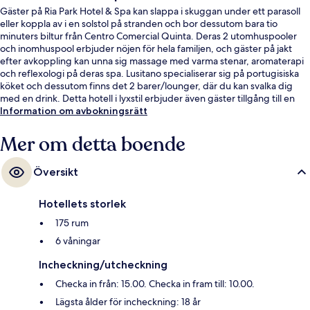
Gäster på Ria Park Hotel & Spa kan slappa i skuggan under ett parasoll
eller koppla av i en solstol på stranden och bor dessutom bara tio
minuters biltur från Centro Comercial Quinta. Deras 2 utomhuspooler
och inomhuspool erbjuder nöjen för hela familjen, och gäster på jakt
efter avkoppling kan unna sig massage med varma stenar, aromaterapi
och reflexologi på deras spa. Lusitano specialiserar sig på portugisiska
köket och dessutom finns det 2 barer/lounger, där du kan svalka dig
med en drink. Detta hotell i lyxstil erbjuder även gäster tillgång till en
takterrass, en gratis barnklubb och en bar vid poolen. Andra resenärer
Information om avbokningsrätt
talar mycket väl om den hjälpsamma personalen.
Mer om detta boende
Översikt
Hotellets storlek
175 rum
6 våningar
Incheckning/utcheckning
Checka in från: 15.00. Checka in fram till: 10.00.
Lägsta ålder för incheckning: 18 år