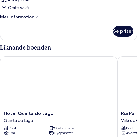
Gratis wi-fi
Mer
Mer information
information
om
Se priser
Rum
Liknande boenden
Hotel Quinta do Lago
Ria Park
Hotel
Ria
Hotel Quinta do Lago
Ria Pa
Quinta
Park
Quinta do Lago
Vale do
do
Garden
Pool
Gratis frukost
Pool
Lago
Hotel
Spa
Flygtransfer
Avgift
Quinta
Vale