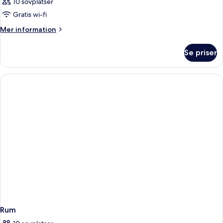
10 sovplatser
Gratis wi-fi
Mer
Mer information
information
om
Se priser
Rum
Rum