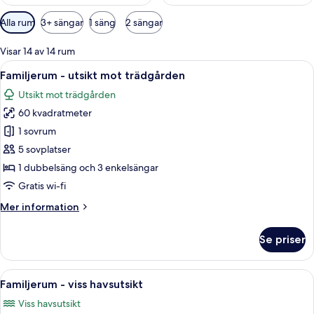
Tillgängliga
Alla rum
3+ sängar
1 säng
2 sängar
filter
för
Visar 14 av 14 rum
rum
Öppna
Ett hotellrum med en säng, två sängbo
7
Familjerum - utsikt mot trädgården
alla
Utsikt mot trädgården
foton
60 kvadratmeter
för
Familjerum
1 sovrum
-
5 sovplatser
utsikt
1 dubbelsäng och 3 enkelsängar
mot
Gratis wi-fi
trädgården
Mer
Mer information
information
om
Se priser
Familjerum
-
utsikt
Öppna
Ett hotellrum med en säng, två sängbo
13
mot
Familjerum - viss havsutsikt
alla
trädgården
Viss havsutsikt
foton