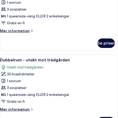
(Sea
1 sovrum
för
Side)
Dubbelrum
3 sovplatser
-
1 queensize-säng ELLER 2 enkelsängar
utsikt
Gratis wi-fi
mot
Mer
Mer information
poolen
information
(Sea
om
Se priser
Dubbelrum
Side)
-
utsikt
Öppna
Ett hotellrum med en stor säng, ett sk
10
mot
Dubbelrum - utsikt mot trädgården
alla
poolen
Utsikt mot trädgården
(Sea
foton
Side)
30 kvadratmeter
för
Dubbelrum
1 sovrum
-
3 sovplatser
utsikt
1 queensize-säng ELLER 2 enkelsängar
mot
Gratis wi-fi
trädgården
Mer
Mer information
information