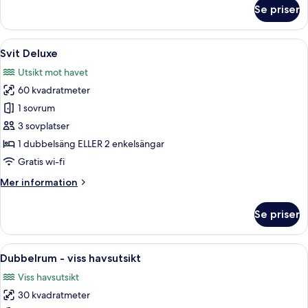
om
Se priser
Dubbelrum
-
utsikt
Öppna
Ett hotellrum med en stor säng, ett sk
8
mot
Svit Deluxe
alla
trädgården
Utsikt mot havet
foton
60 kvadratmeter
för
Svit
1 sovrum
Deluxe
3 sovplatser
1 dubbelsäng ELLER 2 enkelsängar
Gratis wi-fi
Mer
Mer information
information
om
Se priser
Svit
Deluxe
Öppna
Minibar, värdeförvaringsskåp på rumm
12
Dubbelrum - viss havsutsikt
alla
Viss havsutsikt
foton
30 kvadratmeter
för