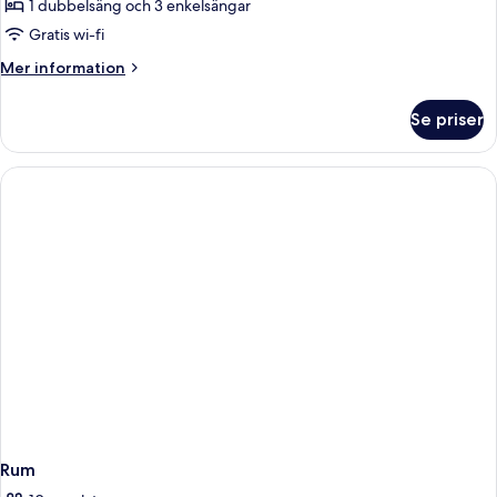
Room
1 dubbelsäng och 3 enkelsängar
Standard
Gratis wi-fi
Mer
Mer information
information
om
Se priser
Family
Room
Standard
Rum