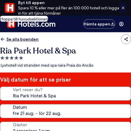
Byt till appen
Spara 10 % eller mer på fler än 100 000 hotell och logga
in för att tjäna förmåner
Hoppa till huvudsektionen
Hämta appen
Se alla boenden
Ria Park Hotel & Spa
5.0-
stjärnigt
Lyxhotell vid stranden med spa nära Praia do Ancão
boende
Välj datum för att se priser
Vart reser du?
Datum
Gäster