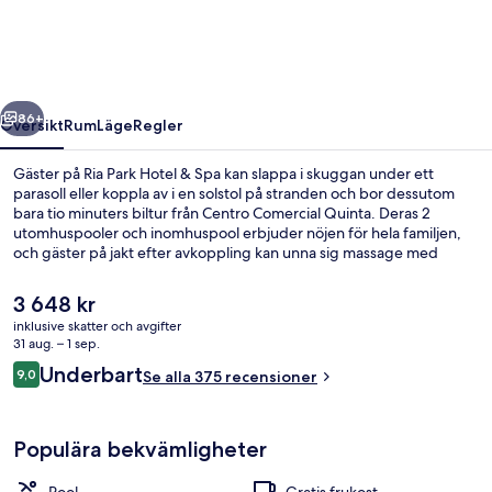
&
Spa
regående
Nästa
86+
Översikt
Rum
Läge
Regler
Gäster på Ria Park Hotel & Spa kan slappa i skuggan under ett
parasoll eller koppla av i en solstol på stranden och bor dessutom
bara tio minuters biltur från Centro Comercial Quinta. Deras 2
utomhuspooler och inomhuspool erbjuder nöjen för hela familjen,
och gäster på jakt efter avkoppling kan unna sig massage med
varma stenar, aromaterapi och reflexologi på deras spa. Lusitano
specialiserar sig på portugisiska köket och dessutom finns det 2
Det
3 648 kr
barer/lounger, där du kan svalka dig med en drink. Detta hotell i
nuvarande
inklusive skatter och avgifter
lyxstil erbjuder även gäster tillgång till en takterrass, en gratis
priset
31 aug. – 1 sep.
barnklubb och en bar vid poolen. Andra resenärer talar mycket väl
Inomhuspool, 2 utomhuspooler och so
är
Recensioner
om den hjälpsamma personalen.
Underbart
9,0
Se alla 375 recensioner
3 648 kr
9,0 av 10,
Populära bekvämligheter