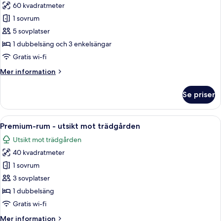
60 kvadratmeter
för
Familjerum
1 sovrum
-
5 sovplatser
viss
1 dubbelsäng och 3 enkelsängar
havsutsikt
Gratis wi-fi
Mer
Mer information
information
om
Se priser
Familjerum
-
viss
Öppna
Ett hotellrum med en stor säng, en soff
6
havsutsikt
Premium-rum - utsikt mot trädgården
alla
Utsikt mot trädgården
foton
40 kvadratmeter
för
Premium-
1 sovrum
rum
3 sovplatser
-
1 dubbelsäng
utsikt
Gratis wi-fi
mot
Mer
Mer information