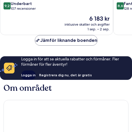
do
do
9.2
8.6
Underbart
Fant
9,2
8,6
Lago
Garrão
av
av
107 recensioner
128 
10,
10,
Priset
6 183 kr
Underbart,
Fantastis
är
107 recensioner
128 rece
inklusive skatter och avgifter
6 183 kr
1 sep. – 2 sep.
Jämför liknande boenden
Logga in för att se aktuella rabatter och förmåner. Fler
förmåner för fler äventyr!
Logga in
Registrera dig nu, det är gratis
Om området