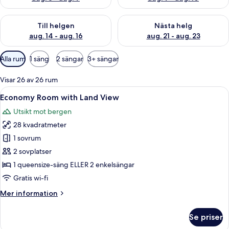
Kontrollera tillgängligheten för den här helgen aug. 14 - aug. 
Kontrollera tillgängligheten fö
Till helgen
Nästa helg
aug. 14 - aug. 16
aug. 21 - aug. 23
Tillgängliga
Alla rum
1 säng
2 sängar
3+ sängar
filter
för
Visar 26 av 26 rum
rum
Öppna
Economy Room with Land View | Skrivb
4
Economy Room with Land View
alla
Utsikt mot bergen
foton
28 kvadratmeter
för
Economy
1 sovrum
Room
2 sovplatser
with
1 queensize-säng ELLER 2 enkelsängar
Land
Gratis wi-fi
View
Mer
Mer information
information
om
Se priser
Economy