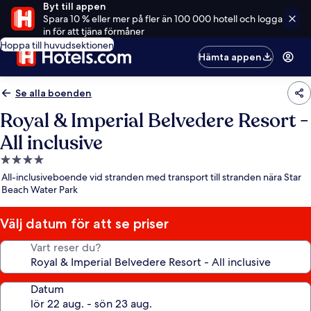
Byt till appen
Spara 10 % eller mer på fler än 100 000 hotell och logga
in för att tjäna förmåner
Hoppa till huvudsektionen
Hämta appen
Se alla boenden
Royal & Imperial Belvedere Resort -
All inclusive
4.0-
stjärnigt
All-inclusiveboende vid stranden med transport till stranden nära Star
boende
Beach Water Park
Välj datum för att se priser
Vart reser du?
Datum