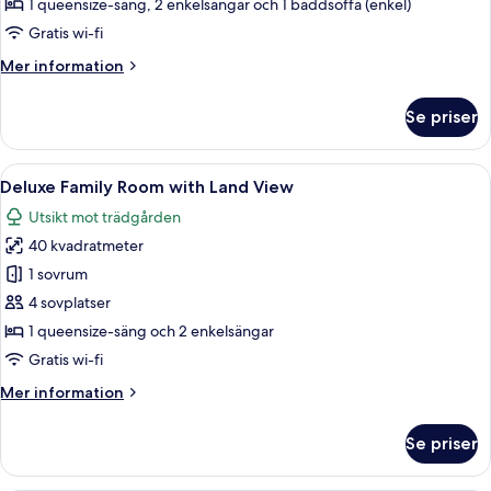
1 queensize-säng, 2 enkelsängar och 1 bäddsoffa (enkel)
with
Gratis wi-fi
Land
Mer
Mer information
View
information
(5
om
Se priser
persons)
Economy
Family
Room
Öppna
Ett modernt hotellrum med en stor sän
7
with
Deluxe Family Room with Land View
alla
Land
Utsikt mot trädgården
View
foton
(5
40 kvadratmeter
för
persons)
Deluxe
1 sovrum
Family
4 sovplatser
Room
1 queensize-säng och 2 enkelsängar
with
Gratis wi-fi
Land
Mer
Mer information
View
information
om
Se priser
Deluxe
Family
Room