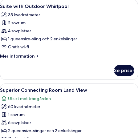
Öppna
Ett hotellrum med en säng, ett skrivbo
7
with
Suite with Outdoor Whirlpool
alla
Land
35 kvadratmeter
View
foton
2 sovrum
för
Suite
4 sovplatser
with
1 queensize-säng och 2 enkelsängar
Outdoor
Gratis wi-fi
Whirlpool
Mer
Mer information
information
om
Se priser
Suite
with
Outdoor
Öppna
Ett sovrum med en säng, ett träskåp, en
7
Whirlpool
Superior Connecting Room Land View
alla
Utsikt mot trädgården
foton
60 kvadratmeter
för
Superior
1 sovrum
Connecting
6 sovplatser
Room
2 queensize-sängar och 2 enkelsängar
Land