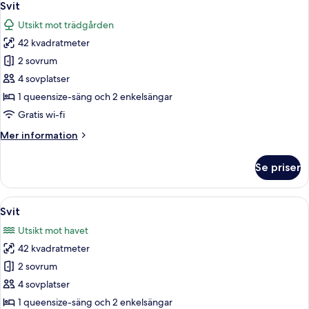
4
Sea
Svit
alla
View
Utsikt mot trädgården
on
foton
High
42 kvadratmeter
för
Floor
Svit
2 sovrum
4 sovplatser
1 queensize-säng och 2 enkelsängar
Gratis wi-fi
Mer
Mer information
information
om
Se priser
Svit
Öppna
Ett modernt hotellrum med en säng, et
5
Svit
alla
Utsikt mot havet
foton
42 kvadratmeter
för
Svit
2 sovrum
4 sovplatser
1 queensize-säng och 2 enkelsängar