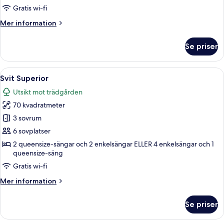
Gratis wi-fi
Mer
Mer information
information
om
Se priser
Svit
Öppna
Ett hotellrum med en stor säng, ett s
6
Svit Superior
alla
Utsikt mot trädgården
foton
70 kvadratmeter
för
Svit
3 sovrum
Superior
6 sovplatser
2 queensize-sängar och 2 enkelsängar ELLER 4 enkelsängar och 1
queensize-säng
Gratis wi-fi
Mer
Mer information
information
om
Se priser
Svit
Superior