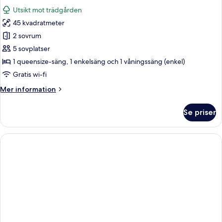
alla
View
Utsikt mot trädgården
foton
45 kvadratmeter
för
Suite
2 sovrum
with
5 sovplatser
Individual
1 queensize-säng, 1 enkelsäng och 1 våningssäng (enkel)
Pool
Gratis wi-fi
Land
Mer
Mer information
View
information
om
Se priser
Suite
with
Individual
Pool
Land
View