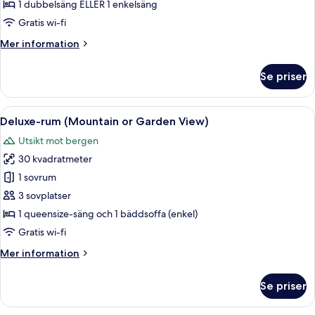
Room
1 dubbelsäng ELLER 1 enkelsäng
with
Gratis wi-fi
Land
Mer
Mer information
View
information
om
Se priser
Superior
Single
Room
Öppna
Ett modernt hotellrum med en stor sän
5
with
Deluxe-rum (Mountain or Garden View)
alla
Land
Utsikt mot bergen
View
foton
30 kvadratmeter
för
Deluxe-
1 sovrum
rum
3 sovplatser
(Mountain
1 queensize-säng och 1 bäddsoffa (enkel)
or
Gratis wi-fi
Garden
Mer
Mer information
View)
information
om
Se priser
Deluxe-
rum