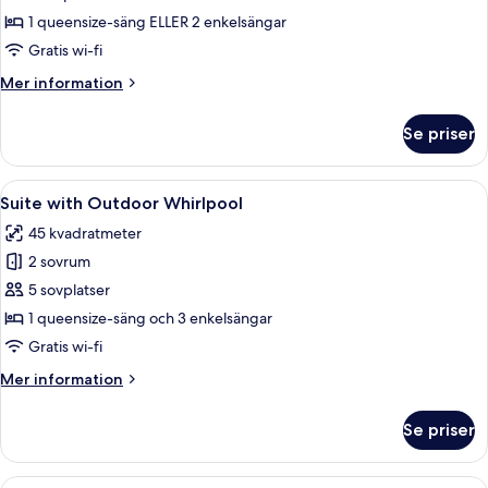
havsutsikt
1 queensize-säng ELLER 2 enkelsängar
Gratis wi-fi
Mer
Mer information
information
om
Se priser
Standardrum
-
havsutsikt
Öppna
Ett hotellrum med en säng, ett skrivbo
12
Suite with Outdoor Whirlpool
alla
45 kvadratmeter
foton
2 sovrum
för
Suite
5 sovplatser
with
1 queensize-säng och 3 enkelsängar
Outdoor
Gratis wi-fi
Whirlpool
Mer
Mer information
information
om
Se priser
Suite
with
Outdoor
Öppna
Ett modernt hotellrum med en säng, en 