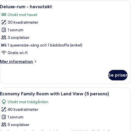
(Mountain
Öppna
Ett hotellrum med en säng, ett skrivb
5
or
Deluxe-rum - havsutsikt
alla
Garden
Utsikt mot havet
View)
foton
30 kvadratmeter
för
Deluxe-
1 sovrum
rum
3 sovplatser
-
1 queensize-säng och 1 bäddsoffa (enkel)
havsutsikt
Gratis wi-fi
Mer
Mer information
information
om
Se priser
Deluxe-
rum
-
Öppna
Economy Family Room with Land View (5
4
havsutsikt
Economy Family Room with Land View (5 persons)
alla
Utsikt mot trädgården
foton
40 kvadratmeter
för
Economy
1 sovrum
Family
5 sovplatser
Room