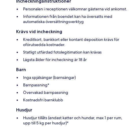
Incheckningsinstruktioner
Personalen i receptionen välkomnar gästerna vid ankomst.
Informationen från boendet kan ha översatts med
automatiska översättningsverktyg
Krävs vid incheckning
Kreditkort, bankkort eller kontant deposition krävs för
oförutsedda kostnader.
Statligt utfärdad fotolegitimation kan krävas
Lägsta ålder för incheckning är 18 år
Barn
Inga spjälsängar (barnsängar)
Barnpassning*
Övervakad barnpassning
Kostnadsfri barnklubb
Husdjur
Husdjur tillåts (endast katter och hundar, max 1 per rum,
upp till 5 kg per husdjur)*