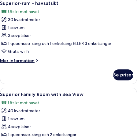
5
Whirlpool
Superior-rum - havsutsikt
alla
Utsikt mot havet
foton
30 kvadratmeter
för
Superior-
1 sovrum
rum
3 sovplatser
-
1 queensize-säng och 1 enkelsäng ELLER 3 enkelsängar
havsutsikt
Gratis wi-fi
Mer
Mer information
information
om
Se priser
Superior-
rum
-
Öppna
Ett modernt hotellrum med en stor sän
5
havsutsikt
Superior Family Room with Sea View
alla
Utsikt mot havet
foton
40 kvadratmeter
för
Superior
1 sovrum
Family
4 sovplatser
Room
1 queensize-säng och 2 enkelsängar