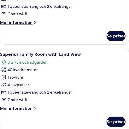
Room
1 queensize-säng och 2 enkelsängar
with
Gratis wi-fi
Land
Mer
Mer information
View
information
(4
om
Se priser
persons)
Economy
Family
Room
Öppna
Ett hotellrum med en säng, ett skrivb
3
with
Superior Family Room with Land View
alla
Land
Utsikt mot trädgården
View
foton
(4
40 kvadratmeter
för
persons)
Superior
1 sovrum
Family
4 sovplatser
Room
1 queensize-säng och 2 enkelsängar
with
Gratis wi-fi
Land
Mer
Mer information
View
information
om
Se priser
Superior
Family