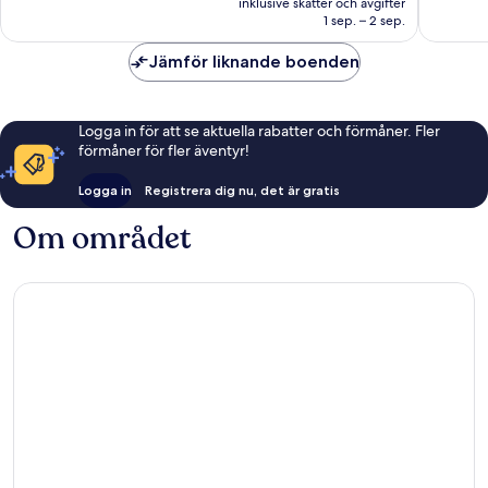
bra,
88 rece
inklusive skatter och avgifter
2 778 kr
1 sep. – 2 sep.
158 recensioner
Jämför liknande boenden
Logga in för att se aktuella rabatter och förmåner. Fler
förmåner för fler äventyr!
Logga in
Registrera dig nu, det är gratis
Om området