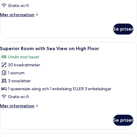
with
Gratis wi-fi
Sea
Mer
Mer information
View
information
om
Se priser
Superior
Family
Room
Öppna
Ett modernt hotellrum med en stor sän
5
with
Superior Room with Sea View on High Floor
alla
Sea
Utsikt mot havet
View
foton
30 kvadratmeter
för
Superior
1 sovrum
Room
3 sovplatser
with
1 queensize-säng och 1 enkelsäng ELLER 3 enkelsängar
Sea
Gratis wi-fi
View
Mer
Mer information
on
information
High
om
Se priser
Floor
Superior
Room
with
Öppna
Ett modernt hotellrum med en stor sän