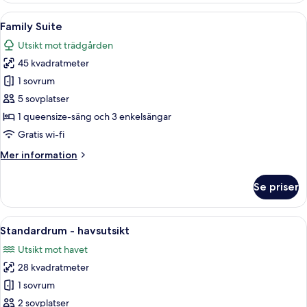
Room
Öppna
Ett hotellrum med en säng, ett skrivbor
5
with
Family Suite
alla
Land
Utsikt mot trädgården
View
foton
45 kvadratmeter
för
Family
1 sovrum
Suite
5 sovplatser
1 queensize-säng och 3 enkelsängar
Gratis wi-fi
Mer
Mer information
information
om
Se priser
Family
Suite
Öppna
Ett hotellrum med en säng, ett skrivbo
5
Standardrum - havsutsikt
alla
Utsikt mot havet
foton
28 kvadratmeter
för
Standardrum
1 sovrum
-
2 sovplatser