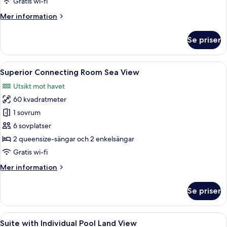
Gratis wi-fi
View
Mer
Mer information
information
om
Se priser
Superior
Connecting
Room
Öppna
Superior Connecting Room Sea View |
6
Land
Superior Connecting Room Sea View
alla
View
Utsikt mot havet
foton
60 kvadratmeter
för
Superior
1 sovrum
Connecting
6 sovplatser
Room
2 queensize-sängar och 2 enkelsängar
Sea
Gratis wi-fi
View
Mer
Mer information
information
om
Se priser
Superior
Connecting
Room
Öppna
Ett område vid poolen med solstolar o
13
Sea
Suite with Individual Pool Land View