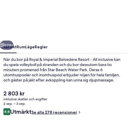
&
Imperial
Belvedere
Resort
-
regående
Nästa
All
378+
Översikt
Rum
Läge
Regler
inclusive
När du bor på Royal & Imperial Belvedere Resort - All inclusive kan
du spela volleyboll på stranden och du bor dessutom bara tio
minuters promenad från Star Beach Water Park. Deras 6
utomhuspooler och inomhuspool erbjuder nöjen för hela familjen,
och gäster på jakt efter avkoppling kan unna sig djupmassage,
bodywraps och ansiktsbehandlingar på deras spa. Minos Main
Buffet, en av 6 restauranger, specialiserar sig på internationell
Det
2 803 kr
gastronomi och serverar frukost, lunch och middag. Detta boende
nuvarande
inklusive skatter och avgifter
med all-inclusive erbjuder även gäster tillgång till 3 poolbarer, en
priset
2 sep. – 3 sep.
nattklubb och en gratis barnklubb.
Skrivbord, mörkläggningsgardiner, lju
är
Recensioner
Utmärkt
8,8
Se alla 278 recensioner
2 803 kr
8,8 av 10,