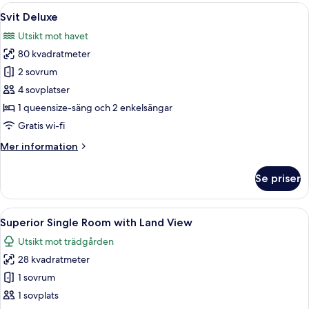
Öppna
Ett hotellrum med en säng, två soffor,
4
Svit Deluxe
alla
Utsikt mot havet
foton
80 kvadratmeter
för
Svit
2 sovrum
Deluxe
4 sovplatser
1 queensize-säng och 2 enkelsängar
Gratis wi-fi
Mer
Mer information
information
om
Se priser
Svit
Deluxe
Öppna
Ett modernt hotellrum med en säng, en
4
Superior Single Room with Land View
alla
Utsikt mot trädgården
foton
28 kvadratmeter
för
Superior
1 sovrum
Single
1 sovplats