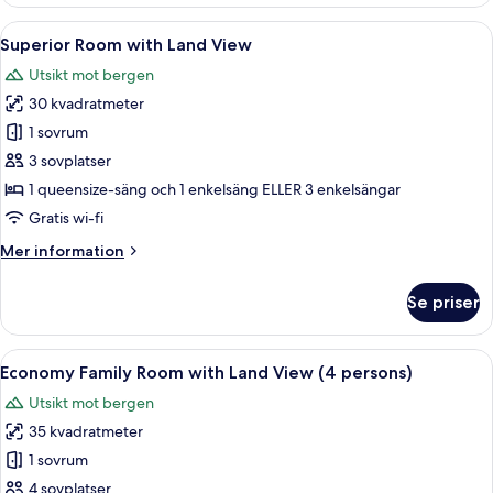
Room
with
Öppna
Ett hotellrum med en säng, en soffa, e
4
Land
Superior Room with Land View
alla
View
Utsikt mot bergen
foton
30 kvadratmeter
för
Superior
1 sovrum
Room
3 sovplatser
with
1 queensize-säng och 1 enkelsäng ELLER 3 enkelsängar
Land
Gratis wi-fi
View
Mer
Mer information
information
om
Se priser
Superior
Room
with
Öppna
Ett hotellrum med två sängar, en sängg
4
Land
Economy Family Room with Land View (4 persons)
alla
View
Utsikt mot bergen
foton
35 kvadratmeter
för
Economy
1 sovrum
Family
4 sovplatser