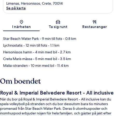
Limenas, Hersonissos, Crete, 70014
Se på karta
Karta
I närheten
Ta sig runt
Restauranger
Star Beach Water Park
- 9 min till fots
- 0.8 km
Lychnostatis
- 12 min till fots
- 1.1 km
Hersonissos hamn
- 4 min med bil
- 2.7 km
Creta Maris mässa
- 5 min med bil
- 3.5 km
Malia-stranden
- 10 min med bil
- 11.4 km
Om boendet
Royal & Imperial Belvedere Resort - All inclusive
När du bor på Royal & Imperial Belvedere Resort - All inclusive kan du
spela volleyboll på stranden och du bor dessutom bara tio minuters
promenad från Star Beach Water Park. Deras 6 utomhuspooler och
inomhuspool erbjuder nöjen för hela familjen, och gäster på jakt efter