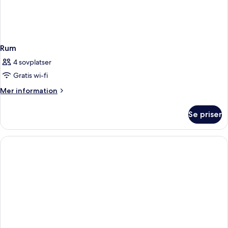
Rum
4 sovplatser
Gratis wi-fi
Mer
Mer information
information
om
Se priser
Rum