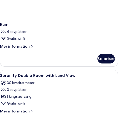
Rum
4 sovplatser
Gratis wi-fi
Mer
Mer information
information
om
Se priser
Rum
Öppna
Skrivbord, mörkläggningsgardiner, lju
6
Serenity Double Room with Land View
alla
30 kvadratmeter
foton
3 sovplatser
för
Serenity
1 kingsize-säng
Double
Gratis wi-fi
Room
Mer
Mer information
with
information