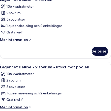
alla
sovrum
106 kvadratmeter
-
foton
utsikt
2 sovrum
för
mot
Lägenhet
5 sovplatser
poolen
Deluxe
1 queensize-säng och 2 enkelsängar
-
Gratis wi-fi
2
Mer
Mer information
sovrum
information
om
Se priser
Lägenhet
Deluxe
-
Öppna
Ett modernt hotellrum med en matplats
10
2
Lägenhet Deluxe - 2 sovrum - utsikt mot poolen
alla
sovrum
106 kvadratmeter
foton
2 sovrum
för
Lägenhet
5 sovplatser
Deluxe
1 queensize-säng och 2 enkelsängar
-
Gratis wi-fi
2
Mer
Mer information
sovrum