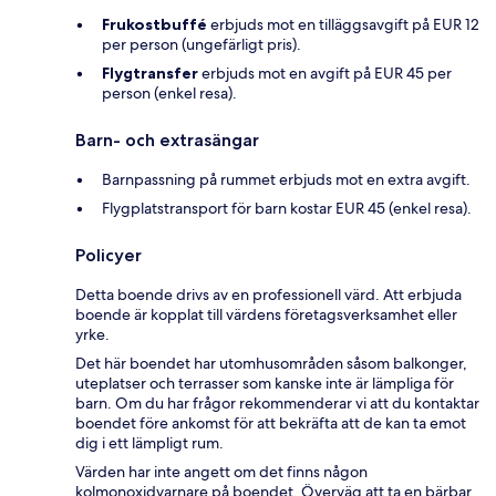
Frukostbuffé
erbjuds mot en tilläggsavgift på EUR 12
per person (ungefärligt pris).
Flygtransfer
erbjuds mot en avgift på EUR 45 per
person (enkel resa).
Barn- och extrasängar
Barnpassning på rummet erbjuds mot en extra avgift.
Flygplatstransport för barn kostar EUR 45 (enkel resa).
Policyer
Detta boende drivs av en professionell värd. Att erbjuda
boende är kopplat till värdens företagsverksamhet eller
yrke.
Det här boendet har utomhusområden såsom balkonger,
uteplatser och terrasser som kanske inte är lämpliga för
barn. Om du har frågor rekommenderar vi att du kontaktar
boendet före ankomst för att bekräfta att de kan ta emot
dig i ett lämpligt rum.
Värden har inte angett om det finns någon
kolmonoxidvarnare på boendet. Överväg att ta en bärbar