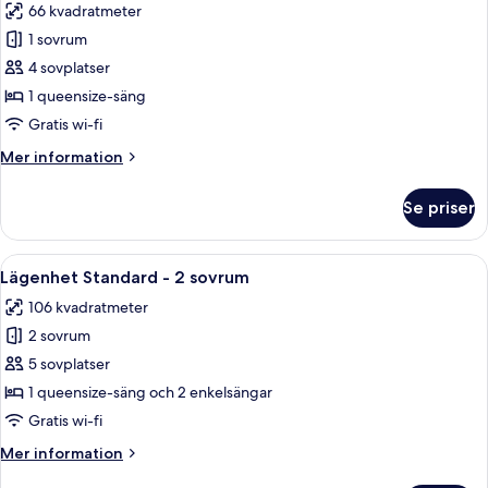
66 kvadratmeter
foton
1 sovrum
för
Lägenhet
4 sovplatser
Standard
1 queensize-säng
-
Gratis wi-fi
1
Mer
Mer information
sovrum
information
-
om
Se priser
Lägenhet
utsikt
Standard
mot
-
Öppna
Ett modernt hotellrum med en stor sän
poolen
6
1
Lägenhet Standard - 2 sovrum
alla
sovrum
106 kvadratmeter
-
foton
utsikt
2 sovrum
för
mot
Lägenhet
5 sovplatser
poolen
Standard
1 queensize-säng och 2 enkelsängar
-
Gratis wi-fi
2
Mer
Mer information
sovrum
information