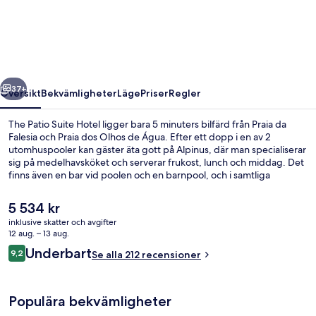
Suite
Hotel
regående
Nästa
37+
Översikt
Bekvämligheter
Läge
Priser
Regler
The Patio Suite Hotel ligger bara 5 minuters bilfärd från Praia da
Falesia och Praia dos Olhos de Água. Efter ett dopp i en av 2
utomhuspooler kan gäster äta gott på Alpinus, där man specialiserar
sig på medelhavsköket och serverar frukost, lunch och middag. Det
finns även en bar vid poolen och en barnpool, och i samtliga
lägenheter hittar du kylskåp och mikrovågsugnar. Andra resenärer
talar mycket väl om den hjälpsamma personalen.
Det
5 534 kr
nuvarande
inklusive skatter och avgifter
priset
12 aug. – 13 aug.
Bar (på boendet)
är
Recensioner
Underbart
9,2
Se alla 212 recensioner
5 534 kr
9,2 av 10,
Populära bekvämligheter