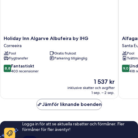
Holiday
Alfagar
Holiday Inn Algarve Albufeira by IHG
Alfaga
Inn
Alto
Correeira
Santa Eu
Algarve
da
Pool
Gratis frukost
Pool
Albufeira
Colina
Flygtransfer
Parkering tillgänglig
Tvättm
by
Santa
IHG
Eulália
8.8
9.0
Fantastiskt
Und
8,8
9,0
Correeira
av
av
403 recensioner
418 
10,
10,
Priset
1 537 kr
Fantastiskt,
Underba
är
403 recensioner
418 rece
inklusive skatter och avgifter
1 537 kr
1 sep. – 2 sep.
Jämför liknande boenden
Logga in för att se aktuella rabatter och förmåner. Fler
förmåner för fler äventyr!