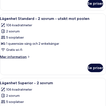
om
Se priser
Lägenhet
Standard
-
Öppna
Ett modernt hotellrum med en stor sän
7
2
Lägenhet Standard - 2 sovrum - utsikt mot poolen
alla
sovrum
106 kvadratmeter
foton
2 sovrum
för
Lägenhet
5 sovplatser
Standard
1 queensize-säng och 2 enkelsängar
-
Gratis wi-fi
2
Mer
Mer information
sovrum
information
-
om
Se priser
Lägenhet
utsikt
Standard
mot
-
Öppna
Ett hotellrum med en stor säng, ett sk
poolen
7
2
Lägenhet Superior - 2 sovrum
alla
sovrum
106 kvadratmeter
-
foton
utsikt
2 sovrum
för
mot
Lägenhet
5 sovplatser
poolen