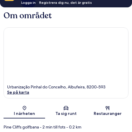
Logga in
Registrera dig nu, det är gratis
Om området
Urbanização Pinhal do Concelho, Albufeira, 8200-593
Se på karta
Karta
I närheten
Ta sig runt
Restauranger
Pine Cliffs golfbana
- 2 min till fots
- 0.2 km