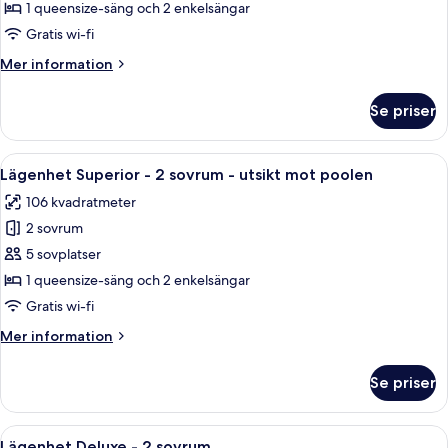
Superior
1 queensize-säng och 2 enkelsängar
-
Gratis wi-fi
2
Mer
Mer information
sovrum
information
om
Se priser
Lägenhet
Superior
-
Öppna
Ett modernt hotellrum med en matplats
8
2
Lägenhet Superior - 2 sovrum - utsikt mot poolen
alla
sovrum
106 kvadratmeter
foton
2 sovrum
för
Lägenhet
5 sovplatser
Superior
1 queensize-säng och 2 enkelsängar
-
Gratis wi-fi
2
Mer
Mer information
sovrum
information
-
om
Se priser
Lägenhet
utsikt
Superior
mot
-
Öppna
Ett hotellrum med en stor säng, ett sk
poolen
9
2
Lägenhet Deluxe - 2 sovrum