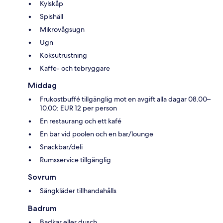
Kylskåp
Spishäll
Mikrovågsugn
Ugn
Köksutrustning
Kaffe- och tebryggare
Middag
Frukostbuffé tillgänglig mot en avgift alla dagar 08.00–
10.00: EUR 12 per person
En restaurang och ett kafé
En bar vid poolen och en bar/lounge
Snackbar/deli
Rumsservice tillgänglig
Sovrum
Sängkläder tillhandahålls
Badrum
Badkar eller dusch