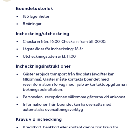
Boendets storlek
185 lägenheter
5 våningar
Incheckning/utcheckning
Checka in från: 16.00. Checka in fram till: 00.00.
Lägsta ålder för incheckning: 18 år
Utcheckningstiden är kl. 11.00
Incheckningsinstruktioner
Gäster erbjuds transport från flygplats (avgifter kan
tillkomma). Gäster måste kontakta boendet med
reseinformation i förväg med hjälp av kontaktuppgifterna i
bokningsbekräftelsen.
Personalen i receptionen välkomnar gästerna vid ankomst.
Informationen från boendet kan ha översatts med
automatiska översättningsverktyg
Krävs vid incheckning
Kreditkort, bankkort eller kontant deposition krävs för