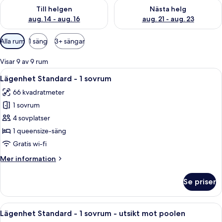
Kontrollera tillgängligheten för den här helgen aug. 14 - aug. 
Kontrollera tillgängligheten fö
Till helgen
Nästa helg
aug. 14 - aug. 16
aug. 21 - aug. 23
Tillgängliga
Alla rum
1 säng
3+ sängar
filter
för
Visar 9 av 9 rum
rum
Öppna
Ett modernt hotellrum med en stor sän
5
Lägenhet Standard - 1 sovrum
alla
66 kvadratmeter
foton
1 sovrum
för
Lägenhet
4 sovplatser
Standard
1 queensize-säng
-
Gratis wi-fi
1
Mer
Mer information
sovrum
information
om
Se priser
Lägenhet
Standard
-
Öppna
Ett hotellrum med en stor säng, ett sk
6
1
Lägenhet Standard - 1 sovrum - utsikt mot poolen
alla
sovrum