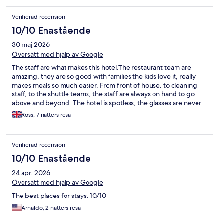
Verifierad recension
10/10 Enastående
30 maj 2026
Översätt med hjälp av Google
The staff are what makes this hotel.The restaurant team are
amazing, they are so good with families the kids love it, really
makes meals so much easier. From front of house, to cleaning
staff, to the shuttle teams, the staff are always on hand to go
above and beyond. The hotel is spotless, the glasses are never
empty, chefs always have food ready to come out. Amazing
Ross, 7 nätters resa
place to stay.
Verifierad recension
10/10 Enastående
24 apr. 2026
Översätt med hjälp av Google
The best places for stays. 10/10
Arnaldo, 2 nätters resa