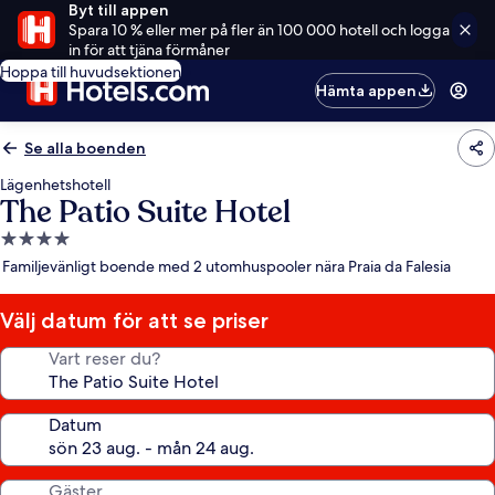
Byt till appen
Spara 10 % eller mer på fler än 100 000 hotell och logga
in för att tjäna förmåner
Hoppa till huvudsektionen
Hämta appen
Se alla boenden
Lägenhetshotell
The Patio Suite Hotel
4.0-
stjärnigt
Familjevänligt boende med 2 utomhuspooler nära Praia da Falesia
boende
Välj datum för att se priser
Vart reser du?
Datum
Gäster