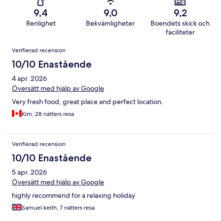
9,4
9,0
9,2
Renlighet
Bekvämligheter
Boendets skick och
faciliteter
Recensioner
Verifierad recension
10/10 Enastående
4 apr. 2026
Översätt med hjälp av Google
Very fresh food, great place and perfect location.
Kim, 28 nätters resa
Verifierad recension
10/10 Enastående
5 apr. 2026
Översätt med hjälp av Google
highly recommend for a relaxing holiday
Samuel keith, 7 nätters resa