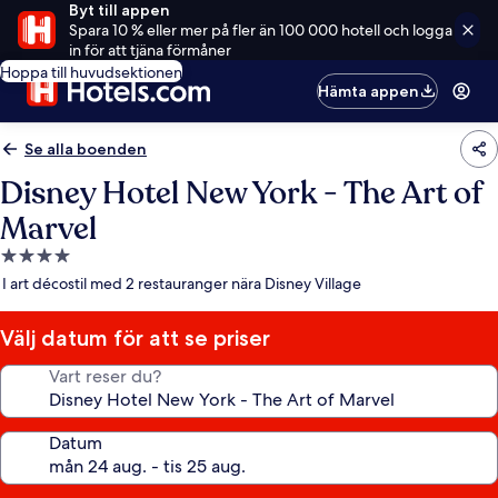
Byt till appen
Spara 10 % eller mer på fler än 100 000 hotell och logga
in för att tjäna förmåner
Hoppa till huvudsektionen
Hämta appen
Se alla boenden
Disney Hotel New York - The Art of
Marvel
4.0-
stjärnigt
I art décostil med 2 restauranger nära Disney Village
boende
Välj datum för att se priser
Vart reser du?
Datum