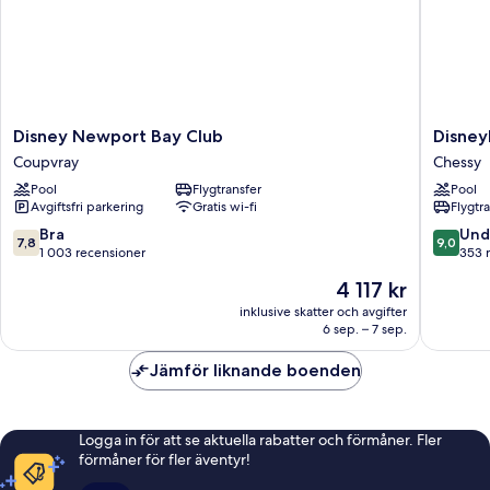
Disney
Disneyl
Disney Newport Bay Club
Disney
Newport
Hotel
Coupvray
Chessy
Bay
Chessy
Pool
Flygtransfer
Pool
Club
Avgiftsfri parkering
Gratis wi-fi
Flygtr
Coupvray
7.8
9.0
Bra
Und
7,8
9,0
av
av
1 003 recensioner
353 
10,
10,
Priset
4 117 kr
Bra,
Underba
är
1 003 recensioner
353 rec
inklusive skatter och avgifter
4 117 kr
6 sep. – 7 sep.
Jämför liknande boenden
Logga in för att se aktuella rabatter och förmåner. Fler
förmåner för fler äventyr!