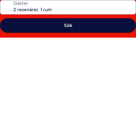
Gäster
Sök
Fotogalleri
för
Disney