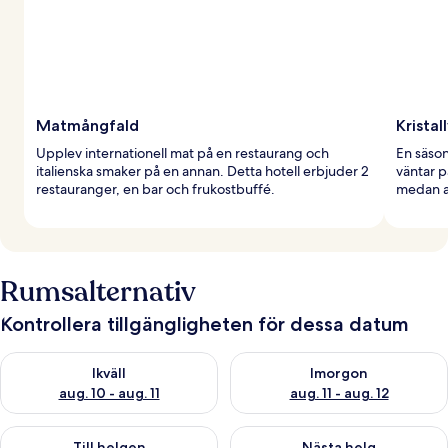
Matmångfald
Kristal
Upplev internationell mat på en restaurang och
En säso
italienska smaker på en annan. Detta hotell erbjuder 2
väntar p
restauranger, en bar och frukostbuffé.
medan a
Rumsalternativ
Kontrollera tillgängligheten för dessa datum
Kontrollera tillgängligheten för ikväll aug. 10 - aug. 11
Kontrollera tillgängligheten fö
Ikväll
Imorgon
aug. 10 - aug. 11
aug. 11 - aug. 12
Kontrollera tillgängligheten för den här helgen aug. 14 - aug. 
Kontrollera tillgängligheten fö
Till helgen
Nästa helg