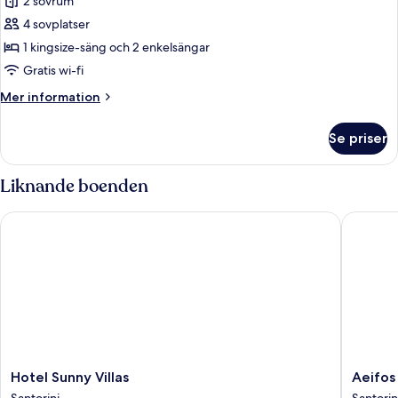
Grand
2 sovrum
Villa
4 sovplatser
with
1 kingsize-säng och 2 enkelsängar
Sea
Gratis wi-fi
View
Mer
Mer information
and
information
Heated
om
Se priser
Pool
Grand
Villa
with
Liknande boenden
Sea
View
Hotel Sunny Villas
Aeifos B
and
Heated
Pool
Hotel
Aeifos
Hotel Sunny Villas
Aeifos
Sunny
Boutiqu