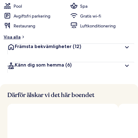
t
Pool
Spa
y
g
Avgiftsfri parkering
Gratis wi-fi
Restaurang
Luftkonditionering
a
v
Visa alla
r
Främsta bekvämligheter
(12)
e
s
e
Känn dig som hemma
(6)
n
ä
r
e
r
Därför älskar vi det här boendet