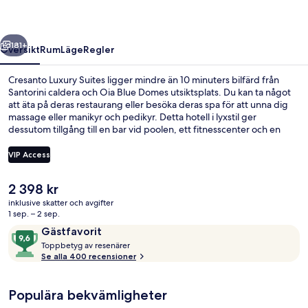
regående
Nästa
181+
Översikt
Rum
Läge
Regler
Cresanto Luxury Suites ligger mindre än 10 minuters bilfärd från
Santorini caldera och Oia Blue Domes utsiktsplats. Du kan ta något
att äta på deras restaurang eller besöka deras spa för att unna dig
massage eller manikyr och pedikyr. Detta hotell i lyxstil ger
dessutom tillgång till en bar vid poolen, ett fitnesscenter och en
säsongsöppen utomhuspool. Resenärer brukar tala mycket väl om
den hjälpsamma personalen och frukosten.
VIP Access
Det
2 398 kr
Restaurang
nuvarande
inklusive skatter och avgifter
priset
1 sep. – 2 sep.
är
Recensioner
9,6
Gästfavorit
2 398 kr
T
av
Toppbetyg av resenärer
o
Se alla 400 recensioner
10,
p
Gästfavorit
p
Populära bekvämligheter
b
e