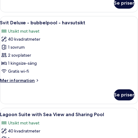
Se priser
Pool
Premium
Suite
with
Öppna
Ett modernt sovrum med en turkos sän
20
Sea
Svit Deluxe - bubbelpool - havsutsikt
alla
View
Utsikt mot havet
and
foton
Private
40 kvadratmeter
för
Pool
Svit
1 sovrum
Deluxe
2 sovplatser
-
1 kingsize-säng
bubbelpool
Gratis wi-fi
-
Mer
Mer information
havsutsikt
information
om
Se priser
Svit
Deluxe
-
Öppna
Ett område vid poolen med solstolar o
10
bubbelpool
Lagoon Suite with Sea View and Sharing Pool
alla
-
Utsikt mot havet
havsutsikt
foton
40 kvadratmeter
för