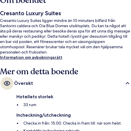
Om boendet
Cresanto Luxury Suites
Cresanto Luxury Suites ligger mindre än 10 minuters bilfärd från
Santorini caldera och Oia Blue Domes utsiktsplats. Du kan ta något att
äta på deras restaurang eller besöka deras spa för att unna dig massage
eller manikyr och pedikyr. Detta hotell i lyxstil ger dessutom tillgång till
en bar vid poolen, ett fitnesscenter och en säsongsöppen
utomhuspool. Resenärer brukar tala mycket väl om den hjälpsamma
personalen och frukosten.
Information om avbokningsrätt
Mer om detta boende
Översikt
Hotellets storlek
33 rum
Incheckning/utcheckning
Checka in från: 15.00. Checka in fram till: när som helst.
Kontaktfri incheckning erbjuds