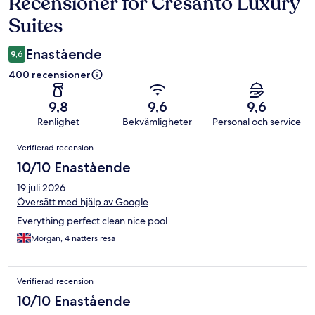
Recensioner för Cresanto Luxury
Recensioner
Suites
Enastående
9,6
400 recensioner
9,8
9,6
9,6
Renlighet
Bekvämligheter
Personal och service
Recensioner
Verifierad recension
10/10 Enastående
19 juli 2026
Översätt med hjälp av Google
Everything perfect clean nice pool
Morgan, 4 nätters resa
Verifierad recension
10/10 Enastående