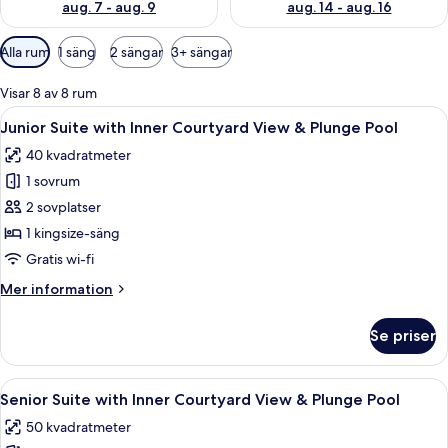
aug. 7 - aug. 9
aug. 14 - aug. 16
Tillgängliga
Alla rum
1 säng
2 sängar
3+ sängar
filter
för
Visar 8 av 8 rum
rum
Öppna
Ett modernt hotellrum med en stor sän
14
Junior Suite with Inner Courtyard View & Plunge Pool
alla
40 kvadratmeter
foton
1 sovrum
för
Junior
2 sovplatser
Suite
1 kingsize-säng
with
Gratis wi-fi
Inner
Mer
Mer information
Courtyard
information
View
om
Se priser
Junior
&
Suite
Plunge
with
Öppna
Ett modernt hotellrum med en stor sä
Pool
11
Inner
Senior Suite with Inner Courtyard View & Plunge Pool
alla
Courtyard
50 kvadratmeter
View
foton