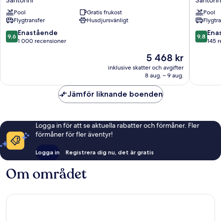
Santorini
Santorin
Villas
Hotel
Pool
Gratis frukost
Pool
Santorini
Santorin
Flygtransfer
Husdjursvänligt
Flygtr
9.6
9.8
Enastående
Ena
9,6
9,8
av
av
1 000 recensioner
145 
10,
10,
Priset
5 468 kr
Enastående,
Enaståe
är
1 000 recensioner
145 rece
inklusive skatter och avgifter
5 468 kr
8 aug. – 9 aug.
Jämför liknande boenden
Logga in för att se aktuella rabatter och förmåner. Fler
förmåner för fler äventyr!
Logga in
Registrera dig nu, det är gratis
Om området