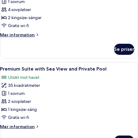
&
1 sovrum
för
Plunge
Senior
4 sovplatser
Pool
Suite
2 kingsize-sängar
with
Gratis wi-fi
Inner
Mer
Mer information
Courtyard
information
View
om
Se priser
Senior
&
Suite
Plunge
with
Öppna
En vy från poolområdet med två blå sol
Pool
13
Inner
Premium Suite with Sea View and Private Pool
alla
Courtyard
Utsikt mot havet
View
foton
&
35 kvadratmeter
för
Plunge
Premium
1 sovrum
Pool
Suite
2 sovplatser
with
1 kingsize-säng
Sea
Gratis wi-fi
View
Mer
Mer information
and
information
Private
om