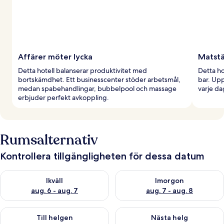
Affärer möter lycka
Matstäl
Detta hotell balanserar produktivitet med
Detta ho
bortskämdhet. Ett businesscenter stöder arbetsmål,
bar. Upp
medan spabehandlingar, bubbelpool och massage
varje da
erbjuder perfekt avkoppling.
Rumsalternativ
Kontrollera tillgängligheten för dessa datum
Kontrollera tillgängligheten för ikväll aug. 6 - aug. 7
Kontrollera tillgängligheten f
Ikväll
Imorgon
aug. 6 - aug. 7
aug. 7 - aug. 8
Kontrollera tillgängligheten för den här helgen aug. 7 - aug. 9
Kontrollera tillgängligheten fö
Till helgen
Nästa helg