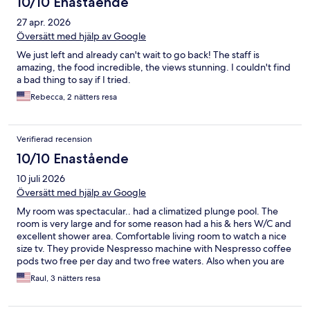
10/10 Enastående
27 apr. 2026
Översätt med hjälp av Google
We just left and already can't wait to go back! The staff is
amazing, the food incredible, the views stunning. I couldn't find
a bad thing to say if I tried.
Rebecca, 2 nätters resa
Verifierad recension
10/10 Enastående
10 juli 2026
Översätt med hjälp av Google
My room was spectacular.. had a climatized plunge pool. The
room is very large and for some reason had a his & hers W/C and
excellent shower area. Comfortable living room to watch a nice
size tv. They provide Nespresso machine with Nespresso coffee
pods two free per day and two free waters. Also when you are
in the main pool area they bring bucket with ice large water and
Raul, 3 nätters resa
two glasses for free. There is huge fire pit for cooler evenings
pool bar and Bali beds for free no charge. ❤️🙏😎