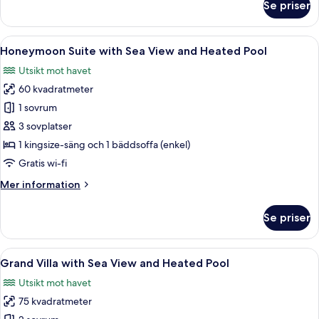
Se priser
Plunge
King
Suite
Pool
with
Öppna
En takpool som ser ut att sträcka sig 
21
Sea
Honeymoon Suite with Sea View and Heated Pool
alla
View
Utsikt mot havet
and
foton
Heated
60 kvadratmeter
för
Plunge
Honeymoon
1 sovrum
Pool
Suite
3 sovplatser
with
1 kingsize-säng och 1 bäddsoffa (enkel)
Sea
Gratis wi-fi
View
Mer
Mer information
and
information
Heated
om
Se priser
Pool
Honeymoon
Suite
with
Öppna
Ett modernt hotellrum med en stor sä
11
Sea
Grand Villa with Sea View and Heated Pool
alla
View
Utsikt mot havet
and
foton
Heated
75 kvadratmeter
för
Pool