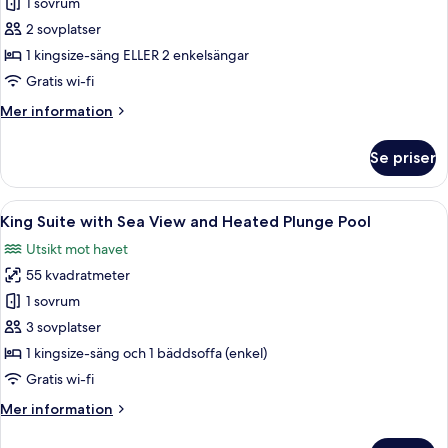
Lagoon
1 sovrum
Suite
2 sovplatser
with
1 kingsize-säng ELLER 2 enkelsängar
Sea
Gratis wi-fi
View
Mer
Mer information
and
information
Sharing
om
Se priser
Pool
Lagoon
Suite
with
Öppna
En modern utomhusplats med sittmöbler
24
Sea
King Suite with Sea View and Heated Plunge Pool
alla
View
Utsikt mot havet
and
foton
Sharing
55 kvadratmeter
för
Pool
King
1 sovrum
Suite
3 sovplatser
with
1 kingsize-säng och 1 bäddsoffa (enkel)
Sea
Gratis wi-fi
View
Mer
Mer information
and
information
Heated
om