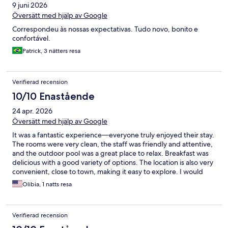
9 juni 2026
Översätt med hjälp av Google
Correspondeu às nossas expectativas. Tudo novo, bonito e
confortável.
Patrick, 3 nätters resa
Verifierad recension
10/10 Enastående
24 apr. 2026
Översätt med hjälp av Google
It was a fantastic experience—everyone truly enjoyed their stay.
The rooms were very clean, the staff was friendly and attentive,
and the outdoor pool was a great place to relax. Breakfast was
delicious with a good variety of options. The location is also very
convenient, close to town, making it easy to explore. I would
definitely stay here again!
Olibia, 1 natts resa
Verifierad recension