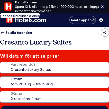
Byt till appen
Spara 10 % eller mer på fler än 100 000 hotell och logga
in för att tjäna förmåner
Hoppa till huvudsektionen
Hämta appen
Se alla boenden
Cresanto Luxury Suites
Välj datum för att se priser
Vart reser du?
Datum
Gäster