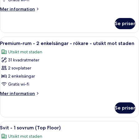
Mer
Mer information
information
om
Se priser
Standardrum
Öppna
Värdeförvaringsskåp på rummet, skriv
12
Premium-rum - 2 enkelsängar - rökare - utsikt mot staden
alla
Utsikt mot staden
foton
31 kvadratmeter
för
Premium-
2 sovplatser
rum
2 enkelsängar
-
Gratis wi-fi
2
Mer
Mer information
enkelsängar
information
-
om
Se priser
Premium-
rökare
rum
-
-
Öppna
Ett hotellrum med två sängar, ett skri
utsikt
22
2
Svit - 1 sovrum (Top Floor)
alla
mot
enkelsängar
Utsikt mot staden
-
foton