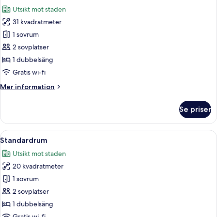
alla
staden
enkelsängar
Utsikt mot staden
-
foton
rökare
31 kvadratmeter
för
-
Premium-
1 sovrum
utsikt
rum
mot
2 sovplatser
staden
1 dubbelsäng
Gratis wi-fi
Mer
Mer information
information
om
Se priser
Premium-
rum
Öppna
Ett hotellrum med en säng, ett skrivb
12
Standardrum
alla
Utsikt mot staden
foton
20 kvadratmeter
för
Standardrum
1 sovrum
2 sovplatser
1 dubbelsäng
Gratis wi-fi