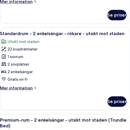
Mer
Mer information
-
information
tillgång
om
Se priser
Premium-
till
rum
Club
-
Öppna
Ett hotellrum med två sängar, ett skriv
Lounge
5
1
Standardrum - 2 enkelsängar - rökare - utsikt mot staden
alla
-
kingsize-
Utsikt mot staden
säng
foton
utsikt
-
22 kvadratmeter
för
mot
tillgång
Standardrum
1 sovrum
staden
till
-
Club
2 sovplatser
Lounge
2
2 enkelsängar
-
enkelsängar
Gratis wi-fi
utsikt
-
mot
Mer
Mer information
rökare
staden
information
-
om
Se priser
utsikt
Standardrum
-
mot
2
Öppna
Ett tättbebyggt stadscentrum med må
staden
9
enkelsängar
Premium-rum - 2 enkelsängar - utsikt mot staden (Trundle
alla
-
Bed)
rökare