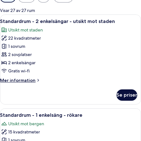
filter
för
Visar 27 av 27 rum
rum
Öppna
Ett hotellrum med en stor säng, ett s
6
Standardrum - 2 enkelsängar - utsikt mot staden
alla
Utsikt mot staden
foton
22 kvadratmeter
för
Standardrum
1 sovrum
-
2 sovplatser
2
2 enkelsängar
enkelsängar
Gratis wi-fi
-
Mer
Mer information
utsikt
information
mot
om
Se priser
staden
Standardrum
-
2
Öppna
Ett hotellrum med en säng, ett skrivb
11
enkelsängar
Standardrum - 1 enkelsäng - rökare
alla
-
Utsikt mot bergen
utsikt
foton
mot
15 kvadratmeter
för
staden
Standardrum
1 sovrum