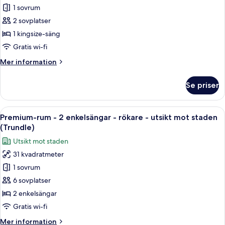
till
Premium-
1 sovrum
Club
rum
Lounge
2 sovplatser
-
-
1 kingsize-säng
utsikt
1
Gratis wi-fi
mot
kingsize-
staden
Mer
Mer information
säng
information
-
om
Se priser
utsikt
Premium-
rum
mot
-
Öppna
Ett tättbebyggt stadscentrum med må
staden
10
1
Premium-rum - 2 enkelsängar - rökare - utsikt mot staden
alla
kingsize-
(Trundle)
säng
foton
Utsikt mot staden
-
för
utsikt
31 kvadratmeter
Premium-
mot
1 sovrum
rum
staden
-
6 sovplatser
2
2 enkelsängar
enkelsängar
Gratis wi-fi
-
Mer
Mer information