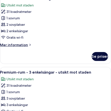
alla
staden
dubbelsängar
Utsikt mot staden
-
foton
rökare
31 kvadratmeter
för
-
Premium-
1 sovrum
utsikt
rum
mot
2 sovplatser
staden
-
2 enkelsängar
2
Gratis wi-fi
enkelsängar
Mer
Mer information
-
information
utsikt
om
Se priser
mot
Premium-
rum
staden
-
Öppna
Ett tättbebyggt stadscentrum med må
6
2
Premium-rum - 3 enkelsängar - utsikt mot staden
alla
enkelsängar
Utsikt mot staden
-
foton
utsikt
31 kvadratmeter
för
mot
Premium-
1 sovrum
staden
rum
3 sovplatser
-
3 enkelsängar
3