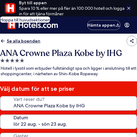
Byt till appen
Spara 10 % eller mer på fler än 100 000 hotell och logga
in för att tjäna förmåner
Hoppa till huvudsektionen
Hämta appen
Se alla boenden
ANA Crowne Plaza Kobe by IHG
5.0-
stjärnigt
Hotell i lyxstil som erbjuder fullständigt spa och ligger i anslutning till ett
boende
shoppingcenter, i närheten av Shin-Kobe Ropeway
Välj datum för att se priser
Vart reser du?
Datum
Gäster