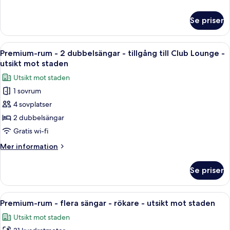
rökare
information
-
om
Se priser
Premium-
utsikt
rum
mot
-
Öppna
Ett hotellrum med en stor säng, två fåt
staden
9
2
Premium-rum - 2 dubbelsängar - tillgång till Club Lounge -
alla
(Trundle)
enkelsängar
utsikt mot staden
-
foton
Utsikt mot staden
rökare
för
-
1 sovrum
Premium-
utsikt
4 sovplatser
rum
mot
staden
-
2 dubbelsängar
(Trundle)
2
Gratis wi-fi
dubbelsängar
Mer
Mer information
-
information
tillgång
om
Se priser
Premium-
till
rum
Club
-
Öppna
Ett tättbebyggt stadscentrum med må
Lounge
15
2
Premium-rum - flera sängar - rökare - utsikt mot staden
alla
dubbelsängar
-
Utsikt mot staden
-
foton
utsikt
tillgång