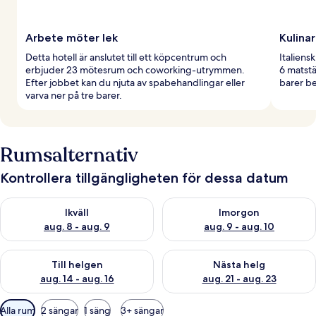
Arbete möter lek
Kulina
Detta hotell är anslutet till ett köpcentrum och
Italiens
erbjuder 23 mötesrum och coworking-utrymmen.
6 matstä
Efter jobbet kan du njuta av spabehandlingar eller
barer be
varva ner på tre barer.
Rumsalternativ
Kontrollera tillgängligheten för dessa datum
Kontrollera tillgängligheten för ikväll aug. 8 - aug. 9
Kontrollera tillgängligheten f
Ikväll
Imorgon
aug. 8 - aug. 9
aug. 9 - aug. 10
Kontrollera tillgängligheten för den här helgen aug. 14 - aug. 
Kontrollera tillgängligheten fö
Till helgen
Nästa helg
aug. 14 - aug. 16
aug. 21 - aug. 23
Tillgängliga
Alla rum
2 sängar
1 säng
3+ sängar