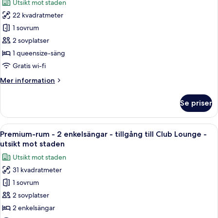
Utsikt mot staden
-
för
rökare
22 kvadratmeter
Standardrum
-
1 sovrum
-
utsikt
mot
1
2 sovplatser
staden
queensize-
1 queensize-säng
säng
Gratis wi-fi
-
Mer
Mer information
rökare
information
-
om
Se priser
Standardrum
utsikt
-
mot
1
Öppna
Ett hotellrum med två sängar, ett skriv
staden
11
queensize-
Premium-rum - 2 enkelsängar - tillgång till Club Lounge -
alla
säng
utsikt mot staden
-
foton
Utsikt mot staden
rökare
för
-
31 kvadratmeter
Premium-
utsikt
1 sovrum
rum
mot
staden
-
2 sovplatser
2
2 enkelsängar