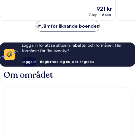
Underbart,
Underba
Priset
921 kr
1 035 recensioner
1 004 re
är
7 sep. – 8 sep.
921 kr
Jämför liknande boenden
Logga in för att se aktuella rabatter och förmåner. Fler
förmåner för fler äventyr!
Logga in
Registrera dig nu, det är gratis
Om området