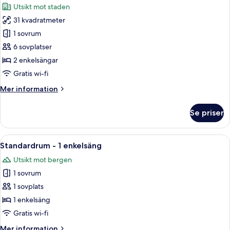
foton
Utsikt mot staden
-
för
utsikt
31 kvadratmeter
Premium-
mot
1 sovrum
rum
staden
-
6 sovplatser
2
2 enkelsängar
enkelsängar
Gratis wi-fi
-
Mer
Mer information
utsikt
information
mot
om
Se priser
Premium-
staden
rum
(Trundle
-
Öppna
Ett hotellrum med en säng, ett skrivb
Bed)
13
2
Standardrum - 1 enkelsäng
alla
enkelsängar
Utsikt mot bergen
-
foton
utsikt
1 sovrum
för
mot
Standardrum
1 sovplats
staden
-
(Trundle
1 enkelsäng
Bed)
1
Gratis wi-fi
enkelsäng
Mer
Mer information