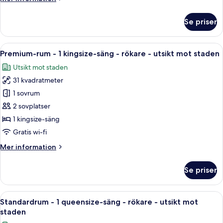
information
om
Se priser
Standardrum
-
1
Öppna
Ett hotellrum med en stor säng, ett sk
7
enkelsäng
Premium-rum - 1 kingsize-säng - rökare - utsikt mot staden
alla
Utsikt mot staden
foton
31 kvadratmeter
för
Premium-
1 sovrum
rum
2 sovplatser
-
1 kingsize-säng
1
Gratis wi-fi
kingsize-
Mer
Mer information
säng
information
-
om
Se priser
rökare
Premium-
rum
-
-
Öppna
Ett hotellrum med en stor säng, ett sk
utsikt
5
1
Standardrum - 1 queensize-säng - rökare - utsikt mot
alla
mot
kingsize-
staden
säng
foton
staden