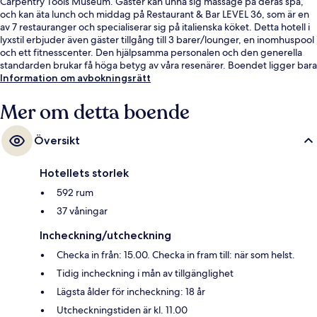
Carpentry Tools Museum. Gäster kan unna sig massage på deras spa,
och kan äta lunch och middag på Restaurant & Bar LEVEL 36, som är en
av 7 restauranger och specialiserar sig på italienska köket. Detta hotell i
lyxstil erbjuder även gäster tillgång till 3 barer/lounger, en inomhuspool
och ett fitnesscenter. Den hjälpsamma personalen och den generella
standarden brukar få höga betyg av våra resenärer. Boendet ligger bara
en kort promenad från kollektivtrafik. Till Shinkobe station tar det inte
Information om avbokningsrätt
mer än 5 minuter att gå.
Mer om detta boende
Översikt
Hotellets storlek
592 rum
37 våningar
Incheckning/utcheckning
Checka in från: 15.00. Checka in fram till: när som helst.
Tidig incheckning i mån av tillgänglighet
Lägsta ålder för incheckning: 18 år
Utcheckningstiden är kl. 11.00