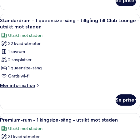
Se priser
mot
Standardrum
-
staden
1
Öppna
Standardrum - 1 queensize-säng - till
17
queensize-
Standardrum - 1 queensize-säng - tillgång till Club Lounge -
alla
säng
utsikt mot staden
-
foton
Utsikt mot staden
utsikt
för
mot
22 kvadratmeter
Standardrum
staden
1 sovrum
-
1
2 sovplatser
queensize-
1 queensize-säng
säng
Gratis wi-fi
-
Mer
Mer information
tillgång
information
till
om
Se priser
Standardrum
Club
-
Lounge
1
Öppna
Ett hotellrum med en stor säng, ett sk
-
7
queensize-
Premium-rum - 1 kingsize-säng - utsikt mot staden
alla
utsikt
säng
Utsikt mot staden
-
foton
mot
tillgång
31 kvadratmeter
för
staden