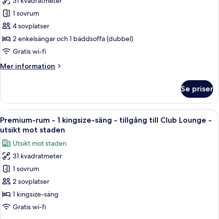
31 kvadratmeter
för
mot
till
Premium-
1 sovrum
staden
Club
rum
Lounge
4 sovplatser
-
-
2 enkelsängar och 1 bäddsoffa (dubbel)
utsikt
flera
Gratis wi-fi
mot
sängar
staden
Mer
Mer information
-
information
rökare
om
Se priser
-
Premium-
rum
utsikt
-
Öppna
Ett hotellrum med en stor säng, ett skr
mot
21
flera
Premium-rum - 1 kingsize-säng - tillgång till Club Lounge -
alla
staden
sängar
utsikt mot staden
-
foton
Utsikt mot staden
rökare
för
-
31 kvadratmeter
Premium-
utsikt
1 sovrum
rum
mot
staden
-
2 sovplatser
1
1 kingsize-säng
kingsize-
Gratis wi-fi
säng