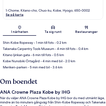
1-Chome, Kitano-cho, Chuo-ku, Kobe, Hyogo, 650-0002
Se på karta
Karta
I närheten
Ta sig runt
Restauranger
Shin-Kobe Ropeway
- 1 min till fots
- 0.2 km
Takenaka Carpentry Tools Museum
- 4 min till fots
- 0.4 km
Kitano Ijinkan gata
- 6 min till fots
- 0.5 km
Kobe Nunobiki Örtagård
- 4 min med bil
- 2.0 km
Meriken-parken
- 5 min med bil
- 3.6 km
Om boendet
ANA Crowne Plaza Kobe by IHG
När du väljer ANA Crowne Plaza Kobe by IHG bor du med utmärkt läge,
mindre än tio minuters gångväg från Shin-Kobe Ropeway och Takenaka