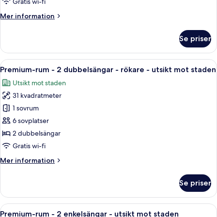
Gratis wi-fi
sängar
Mer
Mer information
-
information
utsikt
om
Se priser
mot
Premium-
rum
staden
-
Öppna
Ett tättbebyggt stadscentrum med må
9
flera
Premium-rum - 2 dubbelsängar - rökare - utsikt mot staden
alla
sängar
Utsikt mot staden
-
foton
utsikt
31 kvadratmeter
för
mot
Premium-
1 sovrum
staden
rum
6 sovplatser
-
2 dubbelsängar
2
Gratis wi-fi
dubbelsängar
Mer
Mer information
-
information
rökare
om
Se priser
-
Premium-
rum
utsikt
-
Öppna
Värdeförvaringsskåp på rummet, skriv
mot
13
2
Premium-rum - 2 enkelsängar - utsikt mot staden