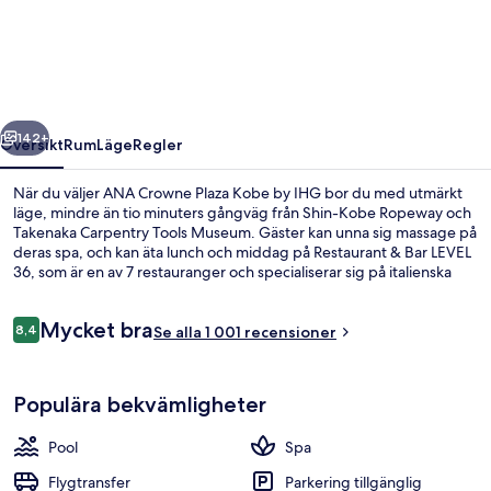
Plaza
Kobe
by
IHG
regående
Nästa
142+
Översikt
Rum
Läge
Regler
När du väljer ANA Crowne Plaza Kobe by IHG bor du med utmärkt
läge, mindre än tio minuters gångväg från Shin-Kobe Ropeway och
Takenaka Carpentry Tools Museum. Gäster kan unna sig massage på
deras spa, och kan äta lunch och middag på Restaurant & Bar LEVEL
36, som är en av 7 restauranger och specialiserar sig på italienska
köket. Detta hotell i lyxstil erbjuder även gäster tillgång till 3
barer/lounger, en inomhuspool och ett fitnesscenter. Den
Recensioner
Mycket bra
hjälpsamma personalen och den generella standarden brukar få
8,4
Se alla 1 001 recensioner
8,4 av 10,
höga betyg av våra resenärer. Boendet ligger bara en kort
promenad från kollektivtrafik. Till Shinkobe station tar det inte mer
Här finns 7 restauranger som serverar
än 5 minuter att gå.
Populära bekvämligheter
Pool
Spa
Flygtransfer
Parkering tillgänglig