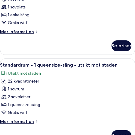
-
1 sovplats
1
1 enkelsäng
enkelsäng
Gratis wi-fi
-
Mer
Mer information
rökare
information
om
Se priser
Standardrum
-
1
Öppna
Ett hotellrum med en stor säng, ett sk
6
enkelsäng
Standardrum - 1 queensize-säng - utsikt mot staden
alla
-
Utsikt mot staden
rökare
foton
22 kvadratmeter
för
Standardrum
1 sovrum
-
2 sovplatser
1
1 queensize-säng
queensize-
Gratis wi-fi
säng
Mer
Mer information
-
information
utsikt
om