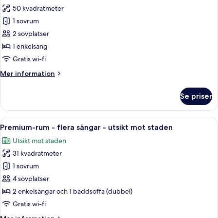
staden
rökare
50 kvadratmeter
för
-
Svit
1 sovrum
utsikt
-
mot
2 sovplatser
staden
1
1 enkelsäng
sovrum
Gratis wi-fi
(Top
Mer
Mer information
Floor)
information
om
Se priser
Svit
-
1
Öppna
Ett tättbebyggt stadscentrum med må
7
sovrum
Premium-rum - flera sängar - utsikt mot staden
alla
(Top
Utsikt mot staden
Floor)
foton
31 kvadratmeter
för
Premium-
1 sovrum
rum
4 sovplatser
-
2 enkelsängar och 1 bäddsoffa (dubbel)
flera
Gratis wi-fi
sängar
Mer