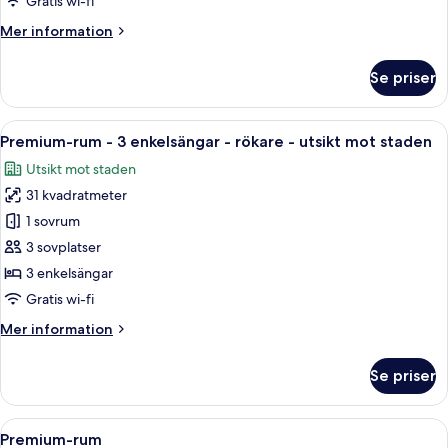
Gratis wi-fi
enkelsängar
Mer
Mer information
-
information
utsikt
om
Se priser
mot
Premium-
rum
staden
-
Öppna
Ett tättbebyggt stadscentrum med må
12
3
Premium-rum - 3 enkelsängar - rökare - utsikt mot staden
alla
enkelsängar
Utsikt mot staden
-
foton
utsikt
31 kvadratmeter
för
mot
Premium-
1 sovrum
staden
rum
3 sovplatser
-
3 enkelsängar
3
Gratis wi-fi
enkelsängar
Mer
Mer information
-
information
rökare
om
Se priser
-
Premium-
rum
utsikt
-
Öppna
Ett hotellrum med en stor säng, ett sk
mot
6
3
Premium-rum