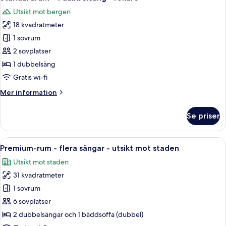
alla
Utsikt mot bergen
foton
18 kvadratmeter
för
Standardrum
1 sovrum
-
2 sovplatser
1
1 dubbelsäng
dubbelsäng
Gratis wi-fi
-
Mer
Mer information
rökare
information
om
Se priser
Standardrum
-
1
Öppna
Ett tättbebyggt stadscentrum med må
7
dubbelsäng
Premium-rum - flera sängar - utsikt mot staden
alla
-
Utsikt mot staden
rökare
foton
31 kvadratmeter
för
Premium-
1 sovrum
rum
6 sovplatser
-
2 dubbelsängar och 1 bäddsoffa (dubbel)
flera