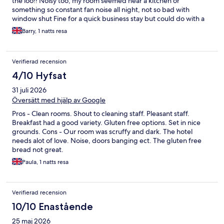
the loo!! Noisy too, my room seemed near a kitchen or
something so constant fan noise all night, not so bad with
window shut Fine for a quick business stay but could do with a
proper spruce up.
Barry, 1 natts resa
Verifierad recension
4/10 Hyfsat
31 juli 2026
Översätt med hjälp av Google
Pros - Clean rooms. Shout to cleaning staff. Pleasant staff.
Breakfast had a good variety. Gluten free options. Set in nice
grounds. Cons - Our room was scruffy and dark. The hotel
needs alot of love. Noise, doors banging ect. The gluten free
bread not great.
Paula, 1 natts resa
Verifierad recension
10/10 Enastående
25 maj 2026