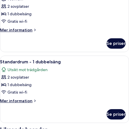
för
mot
Privilege
2 sovplatser
trädgården
-
1 dubbelsäng
Dubbelrum
Gratis wi-fi
-
Mer
Mer information
1
information
dubbelsäng
om
Se priser
Privilege
-
Dubbelrum
Öppna
Ett hotellrum med en stor säng, en tv,
3
-
Standardrum - 1 dubbelsäng
alla
1
Utsikt mot trädgården
dubbelsäng
foton
2 sovplatser
för
Standardrum
1 dubbelsäng
-
Gratis wi-fi
1
Mer
Mer information
dubbelsäng
information
om
Se priser
Standardrum
-
1