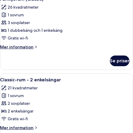
alla
dubbelsäng
26 kvadratmeter
foton
1 sovrum
för
Familjerum
3 sovplatser
(Classic)
1 dubbelsäng och 1 enkelsäng
Gratis wi-fi
Mer
Mer information
information
om
Se priser
Familjerum
(Classic)
Öppna
Classic-rum - 2 enkelsängar | Värdefö
8
Classic-rum - 2 enkelsängar
alla
21 kvadratmeter
foton
1 sovrum
för
Classic-
2 sovplatser
rum
2 enkelsängar
-
Gratis wi-fi
2
Mer
Mer information
enkelsängar
information