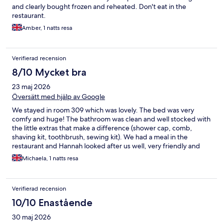
and clearly bought frozen and reheated. Don't eat in the
restaurant.
Amber, 1 natts resa
Verifierad recension
8/10 Mycket bra
23 maj 2026
Översätt med hjälp av Google
We stayed in room 309 which was lovely. The bed was very
comfy and huge! The bathroom was clean and well stocked with
the little extras that make a difference (shower cap, comb,
shaving kit, toothbrush, sewing kit). We had a meal in the
restaurant and Hannah looked after us well, very friendly and
helpful. Overall the staff were excellent and we would stay
Michaela, 1 natts resa
again.
Verifierad recension
10/10 Enastående
30 maj 2026