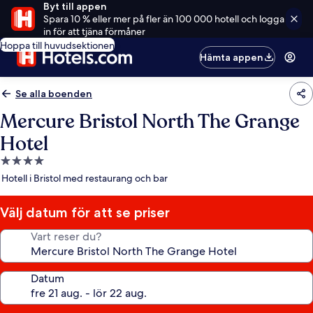
Byt till appen
Spara 10 % eller mer på fler än 100 000 hotell och logga
in för att tjäna förmåner
Hoppa till huvudsektionen
Hämta appen
Se alla boenden
Mercure Bristol North The Grange
Hotel
4.0-
stjärnigt
Hotell i Bristol med restaurang och bar
boende
Välj datum för att se priser
Vart reser du?
Datum