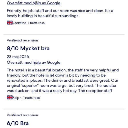
Översätt med hjälp av Google
Friendly, helpful staff and our room was nice and clean. It’s a
lovely building in beautiful surroundings.
Christine, 1 natts resa
Verifierad recension
8/10 Mycket bra
23 maj 2026
Översätt med hjälp av Google
The hotel is in a beautiful location, the staff are very helpful and
friendly, but the hotel is let down a bit by needing to be
renovated in places. The dinner and breakfast were great. Our
original “superior” room was large, but very tired. The radiator
was stuck on, and it was a really hot day. The reception staff
promptly moved us to what was actually a better more modern
Ralph, 1 natts resa
room and thoughtfully compensated us. The hotel could be a
very classy venue if the hotel management invested more in the
decor and upkeep of the place.
Verifierad recension
6/10 Bra