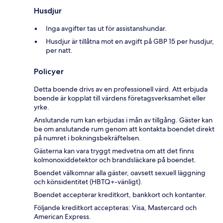
Husdjur
Inga avgifter tas ut för assistanshundar.
Husdjur är tillåtna mot en avgift på GBP 15 per husdjur,
per natt.
Policyer
Detta boende drivs av en professionell värd. Att erbjuda
boende är kopplat till värdens företagsverksamhet eller
yrke.
Anslutande rum kan erbjudas i mån av tillgång. Gäster kan
be om anslutande rum genom att kontakta boendet direkt
på numret i bokningsbekräftelsen.
Gästerna kan vara tryggt medvetna om att det finns
kolmonoxiddetektor och brandsläckare på boendet.
Boendet välkomnar alla gäster, oavsett sexuell läggning
och könsidentitet (HBTQ+-vänligt).
Boendet accepterar kreditkort, bankkort och kontanter.
Följande kreditkort accepteras: Visa, Mastercard och
American Express.