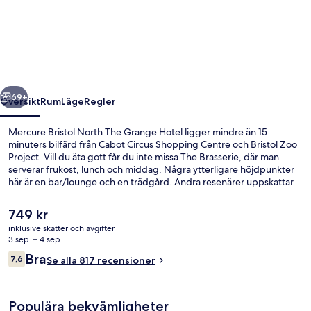
Bristol
North
The
Grange
Hotel
regående
Nästa
69+
Översikt
Rum
Läge
Regler
Mercure Bristol North The Grange Hotel ligger mindre än 15
minuters bilfärd från Cabot Circus Shopping Centre och Bristol Zoo
Project. Vill du äta gott får du inte missa The Brasserie, där man
serverar frukost, lunch och middag. Några ytterligare höjdpunkter
här är en bar/lounge och en trädgård. Andra resenärer uppskattar
den hjälpsamma personalen.
Det
749 kr
nuvarande
inklusive skatter och avgifter
priset
3 sep. – 4 sep.
Frukostbuffé varje dag mot avgift
är
Recensioner
Bra
7,6
Se alla 817 recensioner
749 kr
7,6 av 10,
Populära bekvämligheter