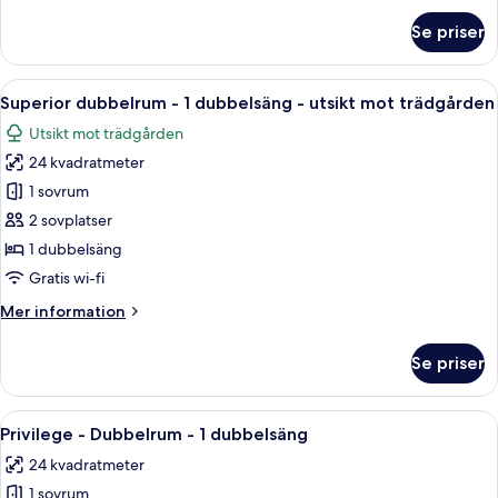
om
Se priser
Classic-
rum
-
Öppna
Superior dubbelrum - 1 dubbelsäng - 
11
2
Superior dubbelrum - 1 dubbelsäng - utsikt mot trädgården
alla
enkelsängar
Utsikt mot trädgården
foton
24 kvadratmeter
för
Superior
1 sovrum
dubbelrum
2 sovplatser
-
1 dubbelsäng
1
Gratis wi-fi
dubbelsäng
Mer
Mer information
-
information
utsikt
om
Se priser
mot
Superior
dubbelrum
trädgården
-
Öppna
Värdeförvaringsskåp på rummet, skriv
7
1
Privilege - Dubbelrum - 1 dubbelsäng
alla
dubbelsäng
24 kvadratmeter
-
foton
utsikt
1 sovrum