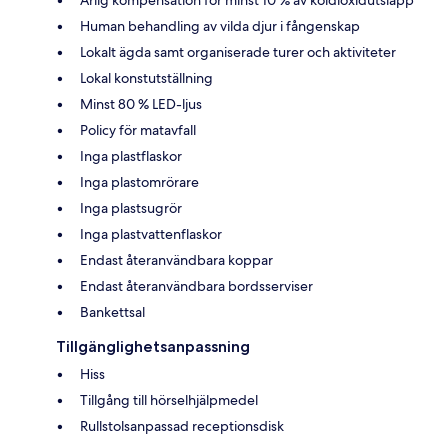
Årlig kompensation för minst 10 % av koldioxidutsläpp
Human behandling av vilda djur i fångenskap
Lokalt ägda samt organiserade turer och aktiviteter
Lokal konstutställning
Minst 80 % LED-ljus
Policy för matavfall
Inga plastflaskor
Inga plastomrörare
Inga plastsugrör
Inga plastvattenflaskor
Endast återanvändbara koppar
Endast återanvändbara bordsserviser
Bankettsal
Tillgänglighetsanpassning
Hiss
Tillgång till hörselhjälpmedel
Rullstolsanpassad receptionsdisk