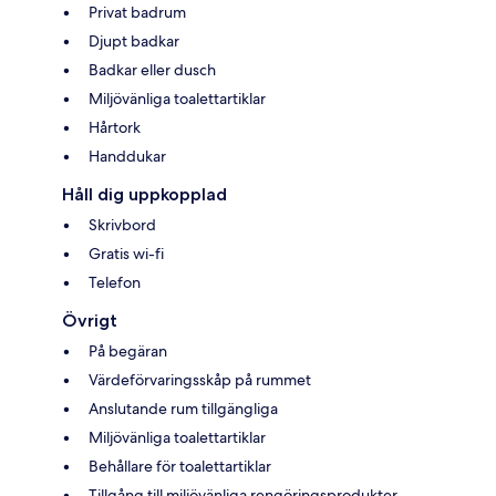
Privat badrum
Djupt badkar
Badkar eller dusch
Miljövänliga toalettartiklar
Hårtork
Handdukar
Håll dig uppkopplad
Skrivbord
Gratis wi-fi
Telefon
Övrigt
På begäran
Värdeförvaringsskåp på rummet
Anslutande rum tillgängliga
Miljövänliga toalettartiklar
Behållare för toalettartiklar
Tillgång till miljövänliga rengöringsprodukter