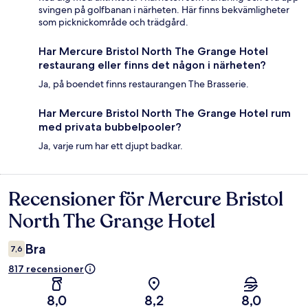
svingen på golfbanan i närheten. Här finns bekvämligheter
som picknickområde och trädgård.
Har Mercure Bristol North The Grange Hotel
restaurang eller finns det någon i närheten?
Ja, på boendet finns restaurangen The Brasserie.
Har Mercure Bristol North The Grange Hotel rum
med privata bubbelpooler?
Ja, varje rum har ett djupt badkar.
Recensioner för Mercure Bristol
Recensioner
North The Grange Hotel
Bra
7,6
817 recensioner
8,0
8,2
8,0