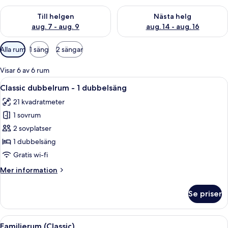
Kontrollera tillgängligheten för den här helgen aug. 7 - aug. 9
Kontrollera tillgängligheten fö
Till helgen
Nästa helg
aug. 7 - aug. 9
aug. 14 - aug. 16
Tillgängliga
Alla rum
1 säng
2 sängar
filter
för
Visar 6 av 6 rum
rum
Öppna
Classic dubbelrum - 1 dubbelsäng | Vä
6
Classic dubbelrum - 1 dubbelsäng
alla
21 kvadratmeter
foton
1 sovrum
för
Classic
2 sovplatser
dubbelrum
1 dubbelsäng
-
Gratis wi-fi
1
Mer
Mer information
dubbelsäng
information
om
Se priser
Classic
dubbelrum
-
Öppna
Ett hotellrum med en säng, ett skrivbo
9
1
Familjerum (Classic)