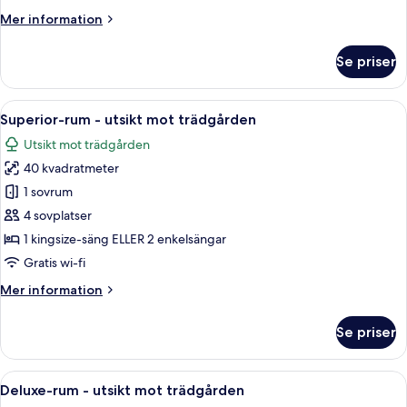
Rum
Mer
Mer information
information
om
Se priser
Rum
Öppna
Ett hotellrum med två sängar, ett träg
11
Superior-rum - utsikt mot trädgården
alla
Utsikt mot trädgården
foton
40 kvadratmeter
för
Superior-
1 sovrum
rum
4 sovplatser
-
1 kingsize-säng ELLER 2 enkelsängar
utsikt
Gratis wi-fi
mot
Mer
Mer information
trädgården
information
om
Se priser
Superior-
rum
-
Öppna
Ett vardagsrum med en soffa, en fåtölj
8
utsikt
Deluxe-rum - utsikt mot trädgården
alla
mot