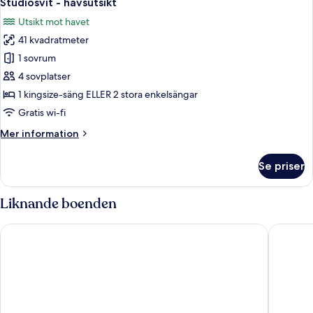
Studiosvit - havsutsikt
alla
-
Utsikt mot havet
privat
foton
pool
41 kvadratmeter
för
Studiosvit
1 sovrum
-
4 sovplatser
havsutsikt
1 kingsize-säng ELLER 2 stora enkelsängar
Gratis wi-fi
Mer
Mer information
information
om
Se priser
Studiosvit
-
havsutsikt
Liknande boenden
Da Nang Mikazuki Japanese Resorts & Spa
Melia Da