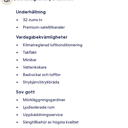
Underhållning
32-tums tv
Premium-satellitkanaler
Vardagsbekvämligheter
Klimatreglerad luftkonditionering
Takfläkt
Minibar
Vattenkokare
Badrockar och tofflor
Strykjärn/strykbräda
Sov gott
Mörkläggningsgardiner
Ljudisolerade rum
Uppbäddningsservice
Sängtillbehör av högsta kvalitet