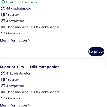
Utsikt mot trädgården
trädgården
foton
44 kvadratmeter
för
Deluxe-
1 sovrum
rum
4 sovplatser
-
1 kingsize-säng ELLER 2 enkelsängar
utsikt
Gratis wi-fi
mot
Mer
Mer information
trädgården
information
om
Se priser
Deluxe-
rum
-
Öppna
Ett hotellrum med två sängar, en takf
8
utsikt
Superior-rum - utsikt mot poolen
alla
mot
41 kvadratmeter
trädgården
foton
1 sovrum
för
Superior-
4 sovplatser
rum
1 kingsize-säng ELLER 2 enkelsängar
-
Gratis wi-fi
utsikt
Mer
Mer information