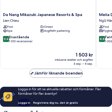
Da
Melia
Da Nang Mikazuki Japanese Resorts & Spa
Melia 
Nang
Danang
Lien Chieu
Ngũ Hà
Mikazuki
Beach
Pool
Onsen
Pool
Japanese
Resort
Spa
Avgiftsfri parkering
Flygtr
Resorts
Ngũ
&
Hành
9.4
8.8
Enastående
Fant
9,4
8,8
Spa
Sơn
av
av
1 010 recensioner
1 00
Lien
10,
10,
Chieu
Enastående,
Fantastis
Priset
1 503 kr
1 010 recensioner
1 002 re
är
inklusive skatter och avgifter
1 503 kr
3 sep. – 4 sep.
Jämför liknande boenden
Logga in för att se aktuella rabatter och förmåner. Fler
förmåner för fler äventyr!
Logga in
Registrera dig nu, det är gratis