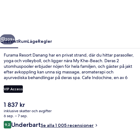
Danang
regående
Nästa
209+
Översikt
Rum
Läge
Regler
Furama Resort Danang har en privat strand, där du hittar parasoller,
yoga och volleyboll, och ligger nära My Khe-Beach. Deras 2
utomhuspooler erbjuder nöjen för hela familjen, och gäster på jakt
efter avkoppling kan unna sig massage, aromaterapi och
ayurvediska behandlingar på deras spa. Cafe Indochine, en av 6
restauranger, specialiserar sig på asiatiska köket och serverar
frukost, lunch och middag. Denna resort i lyxstil erbjuder även
VIP Access
gäster tillgång till 2 poolbarer, en nattklubb och en gratis barnklubb.
Resenärer brukar uppskatta den hjälpsamma personalen och den
Det
1 837 kr
generella standarden.
Innergård
nuvarande
inklusive skatter och avgifter
priset
6 sep. – 7 sep.
är
Recensioner
Underbart
9,2
Se alla 1 005 recensioner
1 837 kr
9,2 av 10,