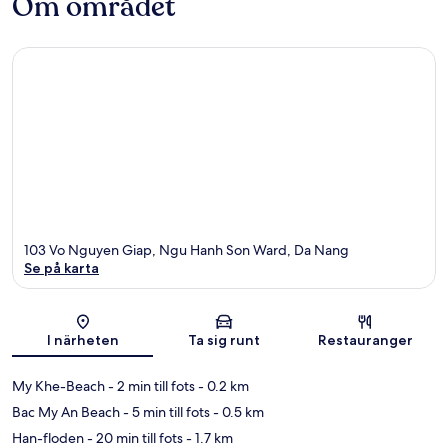
Om området
103 Vo Nguyen Giap, Ngu Hanh Son Ward, Da Nang
Se på karta
Karta
I närheten
Ta sig runt
Restauranger
My Khe-Beach
- 2 min till fots
- 0.2 km
Bac My An Beach
- 5 min till fots
- 0.5 km
Han-floden
- 20 min till fots
- 1.7 km