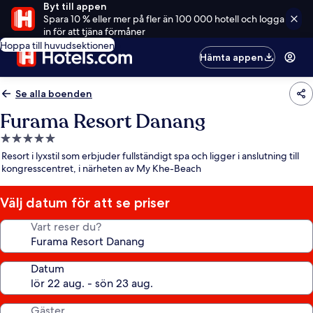
Byt till appen
Spara 10 % eller mer på fler än 100 000 hotell och logga
in för att tjäna förmåner
Hoppa till huvudsektionen
Hämta appen
Se alla boenden
Furama Resort Danang
5.0-
stjärnigt
Resort i lyxstil som erbjuder fullständigt spa och ligger i anslutning till
boende
kongresscentret, i närheten av My Khe-Beach
Välj datum för att se priser
Vart reser du?
Datum
Gäster