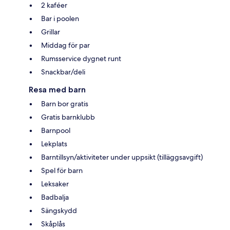
2 kaféer
Bar i poolen
Grillar
Middag för par
Rumsservice dygnet runt
Snackbar/deli
Resa med barn
Barn bor gratis
Gratis barnklubb
Barnpool
Lekplats
Barntillsyn/aktiviteter under uppsikt (tilläggsavgift)
Spel för barn
Leksaker
Badbalja
Sängskydd
Skåplås