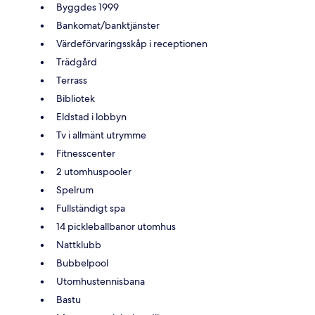
Byggdes 1999
Bankomat/banktjänster
Värdeförvaringsskåp i receptionen
Trädgård
Terrass
Bibliotek
Eldstad i lobbyn
Tv i allmänt utrymme
Fitnesscenter
2 utomhuspooler
Spelrum
Fullständigt spa
14 pickleballbanor utomhus
Nattklubb
Bubbelpool
Utomhustennisbana
Bastu