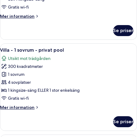
-
Gratis wi-fi
privat
Mer
Mer information
pool
information
om
Se priser
Villa
-
3
Öppna
Ett rymligt vardagsrum med möbler i ro
7
sovrum
Villa - 1 sovrum - privat pool
alla
-
Utsikt mot trädgården
privat
foton
pool
300 kvadratmeter
för
Villa
1 sovrum
-
4 sovplatser
1
1 kingsize-säng ELLER 1 stor enkelsäng
sovrum
Gratis wi-fi
-
Mer
Mer information
privat
information
pool
om
Se priser
Villa
-
1
Ett rymligt rum med en stor säng, ett 