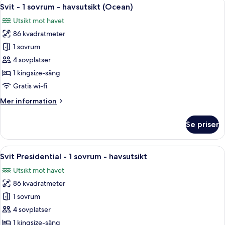
Öppna
9
sovrum
Svit - 1 sovrum - havsutsikt (Ocean)
alla
-
Utsikt mot havet
privat
foton
pool
86 kvadratmeter
för
Svit
1 sovrum
-
4 sovplatser
1
1 kingsize-säng
sovrum
Gratis wi-fi
-
Mer
Mer information
havsutsikt
information
(Ocean)
om
Se priser
Svit
-
1
Öppna
Ett traditionellt sovrum med en himme
9
sovrum
Svit Presidential - 1 sovrum - havsutsikt
alla
-
Utsikt mot havet
havsutsikt
foton
(Ocean)
86 kvadratmeter
för
Svit
1 sovrum
Presidential
4 sovplatser
-
1 kingsize-säng