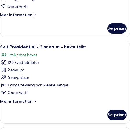
1
Gratis wi-fi
sovrum
Mer
Mer information
-
information
havsutsikt
om
Se priser
Svit
Presidential
-
Öppna
En säng med himmelstänger, ett träpane
11
1
Svit Presidential - 2 sovrum - havsutsikt
alla
sovrum
Utsikt mot havet
-
foton
havsutsikt
125 kvadratmeter
för
Svit
2 sovrum
Presidential
6 sovplatser
-
1 kingsize-säng och 2 enkelsängar
2
Gratis wi-fi
sovrum
Mer
Mer information
-
information
havsutsikt
om
Se priser
Svit
Presidential
-
Ett hotellrum med en stor säng, en min