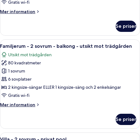
Gratis wi-fi
för
Rum
Mer
Mer information
information
om
Se priser
Rum
Öppna
Ett hotellrum med två sängar, ett skri
7
Familjerum - 2 sovrum - balkong - utsikt mot trädgården
alla
Utsikt mot trädgården
foton
80 kvadratmeter
för
Familjerum
1 sovrum
-
6 sovplatser
2
2 kingsize-sängar ELLER 1 kingsize-säng och 2 enkelsängar
sovrum
Gratis wi-fi
-
Mer
Mer information
balkong
information
-
om
Se priser
utsikt
Familjerum
-
mot
2
Öppna
Ett hotellrum med en balkong, en säng
trädgården
9
sovrum
Villa - 2 sovrum - privat pool