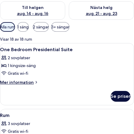
Kontrollera tillgängligheten för den här helgen aug. 14 - aug. 
Kontrollera tillgängligheten fö
Till helgen
Nästa helg
aug. 14 - aug. 16
aug. 21 - aug. 23
Tillgängliga
Alla rum
1 säng
2 sängar
3+ sängar
filter
för
Visar 18 av 18 rum
rum
Öppna
En säng med fyra stänger och en trär
9
One Bedroom Presidential Suite
alla
2 sovplatser
foton
1 kingsize-säng
för
One
Gratis wi-fi
Bedroom
Mer
Mer information
Presidential
information
om
Suite
Se priser
One
Bedroom
Presidential
Öppna
Ett sovrum med en säng, en tv, en ba
17
Suite
Rum
alla
3 sovplatser
foton
Gratis wi-fi
för