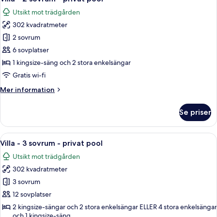
alla
-
Utsikt mot trädgården
balkong
foton
-
302 kvadratmeter
för
utsikt
Villa
2 sovrum
mot
-
trädgården
6 sovplatser
2
1 kingsize-säng och 2 stora enkelsängar
sovrum
Gratis wi-fi
-
Mer
Mer information
privat
information
pool
om
Se priser
Villa
-
2
Öppna
Ett hotellrum med två sängar, ett skr
10
sovrum
Villa - 3 sovrum - privat pool
alla
-
Utsikt mot trädgården
privat
foton
pool
302 kvadratmeter
för
Villa
3 sovrum
-
12 sovplatser
3
2 kingsize-sängar och 2 stora enkelsängar ELLER 4 stora enkelsängar
sovrum
och 1 kingsize-säng