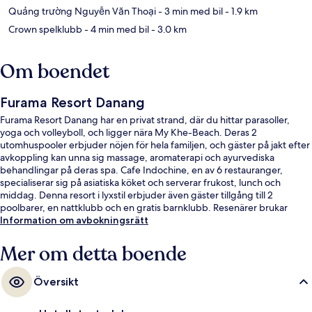
Quảng trường Nguyễn Văn Thoại
- 3 min med bil
- 1.9 km
Crown spelklubb
- 4 min med bil
- 3.0 km
Om boendet
Furama Resort Danang
Furama Resort Danang har en privat strand, där du hittar parasoller,
yoga och volleyboll, och ligger nära My Khe-Beach. Deras 2
utomhuspooler erbjuder nöjen för hela familjen, och gäster på jakt efter
avkoppling kan unna sig massage, aromaterapi och ayurvediska
behandlingar på deras spa. Cafe Indochine, en av 6 restauranger,
specialiserar sig på asiatiska köket och serverar frukost, lunch och
middag. Denna resort i lyxstil erbjuder även gäster tillgång till 2
poolbarer, en nattklubb och en gratis barnklubb. Resenärer brukar
uppskatta den hjälpsamma personalen och den generella standarden.
Information om avbokningsrätt
Mer om detta boende
Översikt