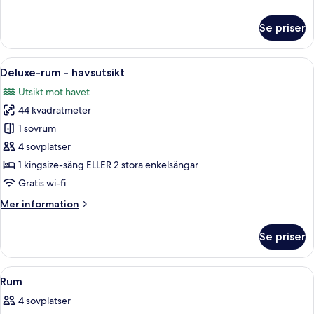
mot
information
poolen
om
Se priser
Superior-
rum
-
Öppna
En balkong med ett bord och stolar, m
7
utsikt
Deluxe-rum - havsutsikt
alla
mot
Utsikt mot havet
poolen
foton
44 kvadratmeter
för
Deluxe-
1 sovrum
rum
4 sovplatser
-
1 kingsize-säng ELLER 2 stora enkelsängar
havsutsikt
Gratis wi-fi
Mer
Mer information
information
om
Se priser
Deluxe-
rum
-
Öppna
Ett hotellrum med en säng, ett skrivb
3
havsutsikt
Rum
alla
4 sovplatser
foton