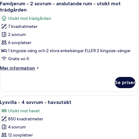
Öppna
7
2
Familjerum - 2 sovrum - anslutande rum - utsikt mot
alla
sovrum
trädgården
-
foton
Utsikt mot trädgården
havsutsikt
för
7 kvadratmeter
Familjerum
2 sovrum
-
2
6 sovplatser
sovrum
1 kingsize-säng och 2 stora enkelsängar ELLER 2 kingsize-sängar
-
Gratis wi-fi
anslutande
Mer
Mer information
rum
information
-
om
Se priser
Familjerum
utsikt
-
mot
2
Öppna
Ett modernt hotell med en swimmingpo
trädgården
18
sovrum
Lyxvilla - 4 sovrum - havsutsikt
alla
-
Utsikt mot havet
anslutande
foton
rum
850 kvadratmeter
för
-
Lyxvilla
4 sovrum
utsikt
-
mot
12 sovplatser