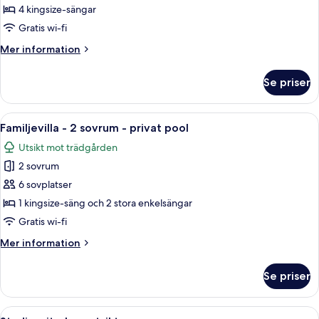
trädgården
4
4 kingsize-sängar
sovrum
Gratis wi-fi
-
Mer
Mer information
havsutsikt
information
om
Se priser
Lyxvilla
-
4
Öppna
Ett rymligt sovrum med en stor säng, 
10
sovrum
Familjevilla - 2 sovrum - privat pool
alla
-
Utsikt mot trädgården
havsutsikt
foton
2 sovrum
för
Familjevilla
6 sovplatser
-
1 kingsize-säng och 2 stora enkelsängar
2
Gratis wi-fi
sovrum
Mer
Mer information
-
information
privat
om
Se priser
Familjevilla
pool
-
2
Öppna
Ett hotellrum med två sängar, en soffa,
11
sovrum