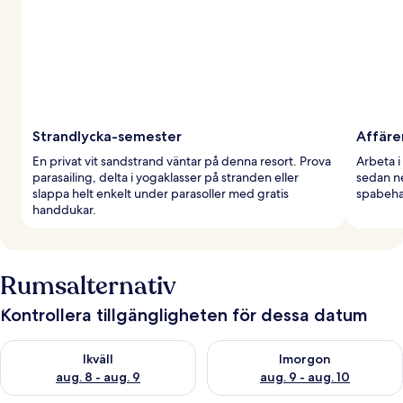
Strandlycka-semester
Affäre
En privat vit sandstrand väntar på denna resort. Prova
Arbeta 
parasailing, delta i yogaklasser på stranden eller
sedan ne
slappa helt enkelt under parasoller med gratis
spabeha
handdukar.
Rumsalternativ
Kontrollera tillgängligheten för dessa datum
Kontrollera tillgängligheten för ikväll aug. 8 - aug. 9
Kontrollera tillgängligheten f
Ikväll
Imorgon
aug. 8 - aug. 9
aug. 9 - aug. 10