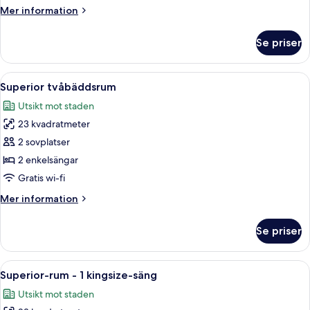
Mer
Mer information
information
om
Se priser
Junior
tvåbäddsrum
Öppna
Ett hotellrum med två sängar, ett skriv
6
Superior tvåbäddsrum
alla
Utsikt mot staden
foton
23 kvadratmeter
för
Superior
2 sovplatser
tvåbäddsrum
2 enkelsängar
Gratis wi-fi
Mer
Mer information
information
om
Se priser
Superior
tvåbäddsrum
Öppna
Ett hotellrum med en stor säng, ett skr
6
Superior-rum - 1 kingsize-säng
alla
Utsikt mot staden
foton