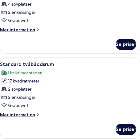
4 sovplatser
för
Superior-
2 enkelsängar
rum
Gratis wi-fi
-
Mer
Mer information
2
information
enkelsängar
om
Se priser
Superior-
(Two
rum
extra
-
Öppna
Standard tvåbäddsrum | Allergitestade
beds
5
2
Standard tvåbäddsrum
alla
enkelsängar
possible)
Utsikt mot staden
(Two
foton
extra
17 kvadratmeter
för
beds
Standard
2 sovplatser
possible)
tvåbäddsrum
2 enkelsängar
Gratis wi-fi
Mer
Mer information
information
om
Se priser
Standard
tvåbäddsrum