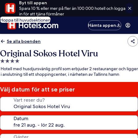
Byt till appen
Spara 10 % eller mer på fler än 100 000 hotell och logga
in för att tjäna förmåner
Hoppa till huvudsektionen
Hämta appen
Se alla boenden
Original Sokos Hotel Viru
4.0-
stjärnigt
Hotell med husdjursvänlig profil som erbjuder 2 restauranger och ligger
boende
i anslutning till ett shoppingcenter, i närheten av Tallinns hamn
Välj datum för att se priser
Vart reser du?
Datum
Gäster