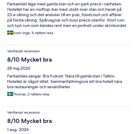
Fantastiskt läge med gamla stan och en park precis i närheten.
Hotellet har en rooftop-bar med utsikt över stan och havet på
23:e våning och det ansluter till en pub, foodcourt och affärer
på första våning. Spårvagnar och buss precis utanför. Stort rum
och tyst rum som kändes rent men en jordnöt under skrivbordet
och pommes frites i minibaren skvallrar om inte 100% städat, i
Sven-Inge, 5 nätters resa
övrigt perfekt. Rumsstädning var 3:e dag om man inte säger till
extra om städning. Jag skulle verkligen rekommendera detta
hotell till andra och gärna komma tillbaks själv.
Verifierad recension
8/10 Mycket bra
28 maj 2026
Fantastiska sängar. Bra frukost. Nära till gamla stan i Tallinn.
Hotellet är något slitet. Sammanfattningsvis ett bra hotell nära
bra restauranger och sevärdheter.
Thomas, 2 nätters resa
Verifierad recension
8/10 Mycket bra
1 aug. 2026