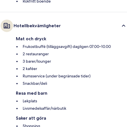
Rökfritt boende
Hotellbekvämligheter
Mat och dryck
Frukostbuffé (tilläggsavgift) dagligen 07.00–10.00
2 restauranger
3 barer/lounger
2 kaféer
Rumsservice (under begränsade tider)
Snackbar/deli
Resa med barn
Lekplats
Livsmedelsaffär/närbutik
Saker att göra
Shopping