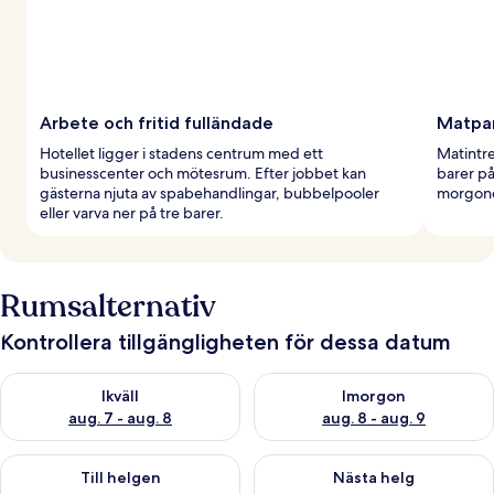
Arbete och fritid fulländade
Matpar
Hotellet ligger i stadens centrum med ett
Matintre
businesscenter och mötesrum. Efter jobbet kan
barer på
gästerna njuta av spabehandlingar, bubbelpooler
morgonen
eller varva ner på tre barer.
Rumsalternativ
Kontrollera tillgängligheten för dessa datum
Kontrollera tillgängligheten för ikväll aug. 7 - aug. 8
Kontrollera tillgängligheten f
Ikväll
Imorgon
aug. 7 - aug. 8
aug. 8 - aug. 9
Kontrollera tillgängligheten för den här helgen aug. 7 - aug. 9
Kontrollera tillgängligheten fö
Till helgen
Nästa helg