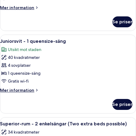
1
Mer
Mer information
queensize-
information
säng
om
Se priser
Standardrum
-
1
Öppna
Ett hotellrum med en stor säng, en sof
6
queensize-
Juniorsvit - 1 queensize-säng
alla
säng
Utsikt mot staden
foton
40 kvadratmeter
för
Juniorsvit
4 sovplatser
-
1 queensize-säng
1
Gratis wi-fi
queensize-
Mer
Mer information
säng
information
om
Se priser
Juniorsvit
-
1
Öppna
Allergitestade sängkläder, minibar, sk
5
queensize-
Superior-rum - 2 enkelsängar (Two extra beds possible)
alla
säng
34 kvadratmeter
foton