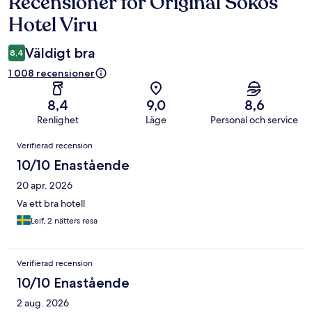
Recensioner för Original Sokos
Recensioner
Hotel Viru
Väldigt bra
8,4
1 008 recensioner
8,4
9,0
8,6
Renlighet
Läge
Personal och service
Recensioner
Verifierad recension
10/10 Enastående
20 apr. 2026
Va ett bra hotell
Leif, 2 nätters resa
Verifierad recension
10/10 Enastående
2 aug. 2026