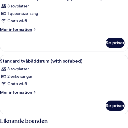
alla
säng
possibility)
3 sovplatser
(Extra
foton
bed
1 queensize-säng
för
possibility)
Standardrum
Gratis wi-fi
-
Mer
Mer information
1
information
om
queensize-
Se priser
Standardrum
säng
-
(with
1
Öppna
Ett hotellrum med två sängar, ett skriv
6
sofabed)
queensize-
Standard tvåbäddsrum (with sofabed)
alla
säng
3 sovplatser
(with
foton
sofabed)
2 enkelsängar
för
Standard
Gratis wi-fi
tvåbäddsrum
Mer
Mer information
(with
information
om
sofabed)
Se priser
Standard
tvåbäddsrum
(with
Liknande boenden
sofabed)