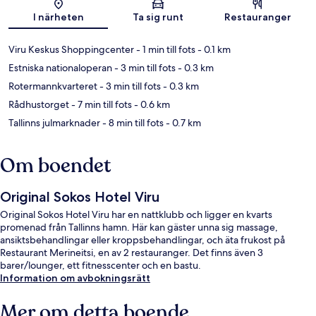
Karta
I närheten
Ta sig runt
Restauranger
Viru Keskus Shoppingcenter
- 1 min till fots
- 0.1 km
Estniska nationaloperan
- 3 min till fots
- 0.3 km
Rotermannkvarteret
- 3 min till fots
- 0.3 km
Rådhustorget
- 7 min till fots
- 0.6 km
Tallinns julmarknader
- 8 min till fots
- 0.7 km
Om boendet
Original Sokos Hotel Viru
Original Sokos Hotel Viru har en nattklubb och ligger en kvarts
promenad från Tallinns hamn. Här kan gäster unna sig massage,
ansiktsbehandlingar eller kroppsbehandlingar, och äta frukost på
Restaurant Merineitsi, en av 2 restauranger. Det finns även 3
barer/lounger, ett fitnesscenter och en bastu.
Information om avbokningsrätt
Mer om detta boende