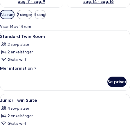
aug. 7 - aug. 9
aug. 14 - aug. 16
Tillgängliga
Alla rum
2 sängar
1 säng
filter
för
Visar 14 av 14 rum
rum
Öppna
Ett hotellrum med två sängar, ett föns
6
Standard Twin Room
alla
2 sovplatser
foton
2 enkelsängar
för
Standard
Gratis wi-fi
Twin
Mer
Mer information
Room
information
om
Se priser
Standard
Twin
Room
Öppna
Allergitestade sängkläder, minibar, sk
7
Junior Twin Suite
alla
4 sovplatser
foton
2 enkelsängar
för
Junior
Gratis wi-fi