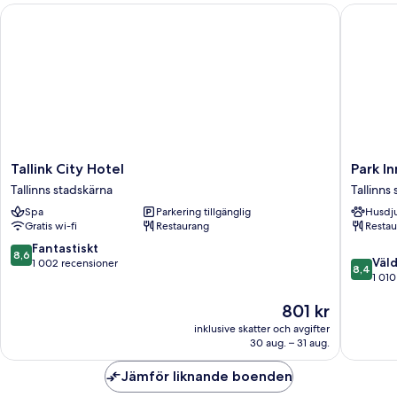
Tallink City Hotel
Park Inn 
Tallink
Park
Tallink City Hotel
Park In
City
Inn
Tallinns stadskärna
Tallinns
Hotel
by
Spa
Parkering tillgänglig
Husdju
Tallinns
Radisso
Gratis wi-fi
Restaurang
Restau
stadskärna
Central
Tallinn
8.6
Fantastiskt
8,6
8.4
Tallinns
Väld
av
1 002 recensioner
8,4
av
stadskä
1 010
10,
10,
Fantastiskt,
Priset
801 kr
Väldigt
1 002 recensioner
är
bra,
inklusive skatter och avgifter
801 kr
1 010 re
30 aug. – 31 aug.
Jämför liknande boenden