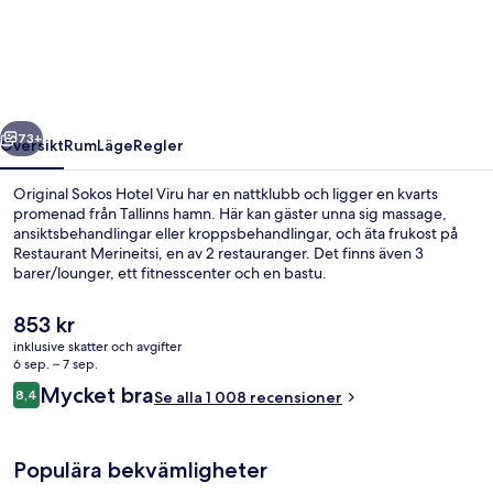
Hotel
Viru
regående
Nästa
73+
Översikt
Rum
Läge
Regler
Original Sokos Hotel Viru har en nattklubb och ligger en kvarts
promenad från Tallinns hamn. Här kan gäster unna sig massage,
ansiktsbehandlingar eller kroppsbehandlingar, och äta frukost på
Restaurant Merineitsi, en av 2 restauranger. Det finns även 3
barer/lounger, ett fitnesscenter och en bastu.
Det
853 kr
nuvarande
inklusive skatter och avgifter
priset
6 sep. – 7 sep.
Boendets fasad
är
Recensioner
Mycket bra
8,4
Se alla 1 008 recensioner
853 kr
8,4 av 10,
Populära bekvämligheter