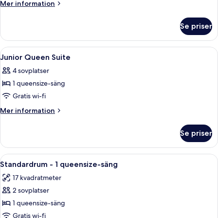
Twin
Mer
Mer information
Suite
information
om
Se priser
Junior
Twin
Suite
Öppna
Ett hotellrum med en säng, soffa, fåtö
6
Junior Queen Suite
alla
4 sovplatser
foton
1 queensize-säng
för
Junior
Gratis wi-fi
Queen
Mer
Mer information
Suite
information
om
Se priser
Junior
Queen
Suite
Öppna
Ett hotellrum med en säng, ett skrivbo
5
Standardrum - 1 queensize-säng
alla
17 kvadratmeter
foton
2 sovplatser
för
Standardrum
1 queensize-säng
-
Gratis wi-fi