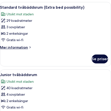
Öppna
Ett hotellrum med två sängar, ett skriv
9
Standard tvåbäddsrum (Extra bed possibility)
alla
Utsikt mot staden
foton
29 kvadratmeter
för
Standard
3 sovplatser
tvåbäddsrum
2 enkelsängar
(Extra
Gratis wi-fi
bed
Mer
Mer information
possibility)
information
om
Se priser
Standard
tvåbäddsrum
(Extra
Öppna
Ett hotellrum med en säng, en soffa, e
7
bed
Junior tvåbäddsrum
alla
possibility)
Utsikt mot staden
foton
40 kvadratmeter
för
Junior
4 sovplatser
tvåbäddsrum
2 enkelsängar
Gratis wi-fi