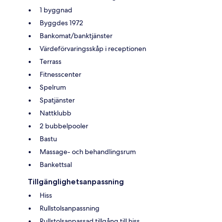
1 byggnad
Byggdes 1972
Bankomat/banktjänster
Värdeförvaringsskåp i receptionen
Terrass
Fitnesscenter
Spelrum
Spatjänster
Nattklubb
2 bubbelpooler
Bastu
Massage- och behandlingsrum
Bankettsal
Tillgänglighetsanpassning
Hiss
Rullstolsanpassning
Rullstolsanpassad tillgång till hiss