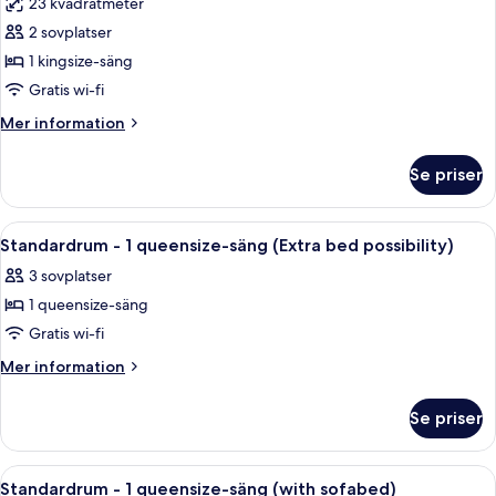
23 kvadratmeter
för
Superior-
2 sovplatser
rum
1 kingsize-säng
-
Gratis wi-fi
1
Mer
Mer information
kingsize-
information
säng
om
Se priser
Superior-
rum
-
Öppna
Standardrum - 1 queensize-säng (Extra 
5
1
Standardrum - 1 queensize-säng (Extra bed possibility)
alla
kingsize-
3 sovplatser
säng
foton
1 queensize-säng
för
Standardrum
Gratis wi-fi
-
Mer
Mer information
1
information
om
queensize-
Se priser
Standardrum
säng
-
(Extra
1
Öppna
Standardrum - 1 queensize-säng (with 
6
bed
queensize-
Standardrum - 1 queensize-säng (with sofabed)