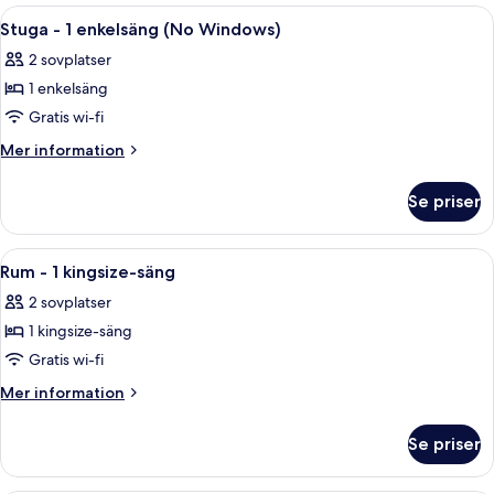
Öppna
En snyggt bäddad säng med vita sängk
6
Stuga - 1 enkelsäng (No Windows)
alla
2 sovplatser
foton
1 enkelsäng
för
Stuga
Gratis wi-fi
-
Mer
Mer information
1
information
om
enkelsäng
Se priser
Stuga
(No
-
Windows)
1
Öppna
Ett hotellrum med en stor säng, en st
6
enkelsäng
Rum - 1 kingsize-säng
alla
(No
2 sovplatser
Windows)
foton
1 kingsize-säng
för
Rum
Gratis wi-fi
-
Mer
Mer information
1
information
om
kingsize-
Se priser
Rum
säng
-
1