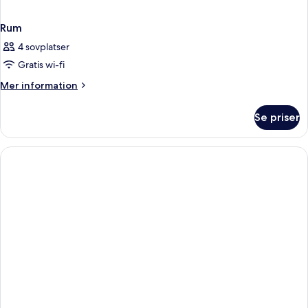
Rum
4 sovplatser
Gratis wi-fi
Mer
Mer information
information
om
Se priser
Rum