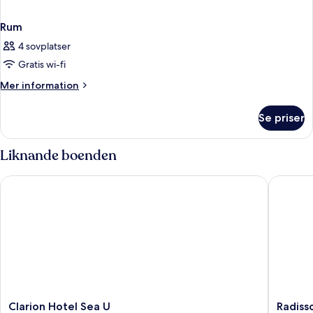
Rum
4 sovplatser
Gratis wi-fi
Mer
Mer information
information
om
Se priser
Rum
Liknande boenden
Clarion Hotel Sea U
Radisson
Clarion
Radisso
Clarion Hotel Sea U
Radiss