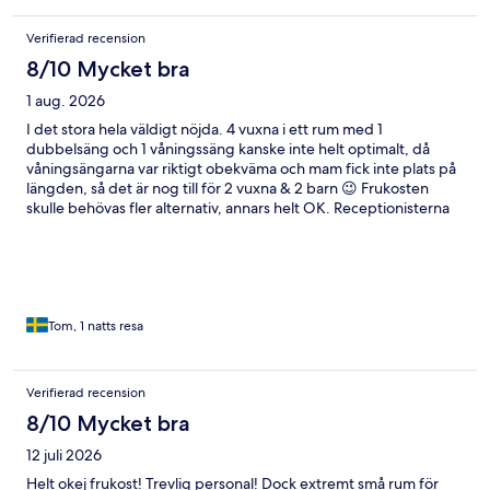
Verifierad recension
8/10 Mycket bra
1 aug. 2026
I det stora hela väldigt nöjda. 4 vuxna i ett rum med 1
dubbelsäng och 1 våningssäng kanske inte helt optimalt, då
våningsängarna var riktigt obekväma och mam fick inte plats på
längden, så det är nog till för 2 vuxna & 2 barn 😉 Frukosten
skulle behövas fler alternativ, annars helt OK. Receptionisterna
var mycket trevliga och hälpsamma. Ljuvlig utsikt på takbaren.
Tom, 1 natts resa
Verifierad recension
8/10 Mycket bra
12 juli 2026
Helt okej frukost! Trevlig personal! Dock extremt små rum för