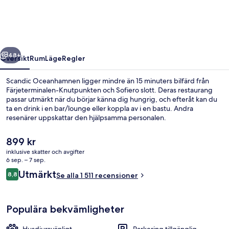
regående
Nästa
48+
Översikt
Rum
Läge
Regler
Scandic Oceanhamnen ligger mindre än 15 minuters bilfärd från
Färjeterminalen-Knutpunkten och Sofiero slott. Deras restaurang
passar utmärkt när du börjar känna dig hungrig, och efteråt kan du
ta en drink i en bar/lounge eller koppla av i en bastu. Andra
resenärer uppskattar den hjälpsamma personalen.
Det
899 kr
nuvarande
inklusive skatter och avgifter
priset
6 sep. – 7 sep.
Bekvämlighet
är
Recensioner
Utmärkt
8,8
Se alla 1 511 recensioner
899 kr
8,8 av 10,
Populära bekvämligheter