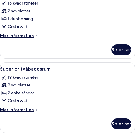
15 kvadratmeter
foton
2 sovplatser
för
Standard
1 dubbelsäng
dubbelrum
Gratis wi-fi
(No
Mer
Mer information
Windows)
information
om
Se priser
Standard
dubbelrum
(No
Öppna
Ett hotellrum med en stor säng, ett skr
9
Windows)
Superior tvåbäddsrum
alla
19 kvadratmeter
foton
2 sovplatser
för
Superior
2 enkelsängar
tvåbäddsrum
Gratis wi-fi
Mer
Mer information
information
om
Se priser
Superior
tvåbäddsrum