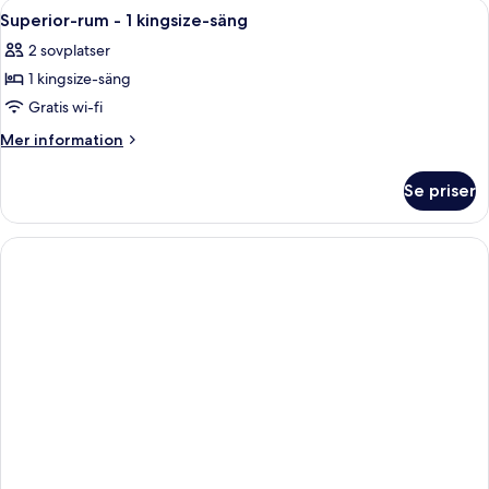
Öppna
Ett modernt hotellrum med en stor sän
8
kingsize-
Superior-rum - 1 kingsize-säng
alla
säng
2 sovplatser
foton
1 kingsize-säng
för
Superior-
Gratis wi-fi
rum
Mer
Mer information
-
information
om
1
Se priser
Superior-
kingsize-
rum
säng
-
1
kingsize-
säng