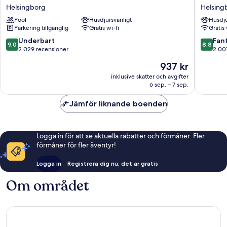
Hotel
Blu
Helsingborg
Helsing
Sea
Metropo
Pool
Husdjursvänligt
Husdju
U
Hotel,
Parkering tillgänglig
Gratis wi-fi
Gratis 
Helsingborg
Helsing
Helsing
9.0
8.8
Underbart
Fant
9,0
8,8
av
av
2 029 recensioner
2 00
10,
10,
Priset
937 kr
Underbart,
Fantastis
är
2 029 recensioner
2 007 re
inklusive skatter och avgifter
937 kr
6 sep. – 7 sep.
Jämför liknande boenden
Logga in för att se aktuella rabatter och förmåner. Fler
förmåner för fler äventyr!
Logga in
Registrera dig nu, det är gratis
Om området