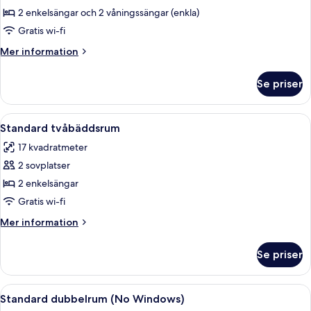
Familjerum
2 enkelsängar och 2 våningssängar (enkla)
Gratis wi-fi
Mer
Mer information
information
om
Se priser
Familjerum
Öppna
Ett hotellrum med en säng, en stol, et
6
Standard tvåbäddsrum
alla
17 kvadratmeter
foton
2 sovplatser
för
Standard
2 enkelsängar
tvåbäddsrum
Gratis wi-fi
Mer
Mer information
information
om
Se priser
Standard
tvåbäddsrum
Öppna
En snyggt bäddad säng med en sängga
6
Standard dubbelrum (No Windows)
alla