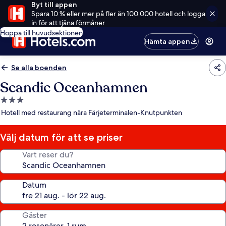
Byt till appen
Spara 10 % eller mer på fler än 100 000 hotell och logga
in för att tjäna förmåner
Hoppa till huvudsektionen
Hämta appen
Se alla boenden
Scandic Oceanhamnen
3.0-
stjärnigt
Hotell med restaurang nära Färjeterminalen-Knutpunkten
boende
Välj datum för att se priser
Vart reser du?
Datum
Gäster