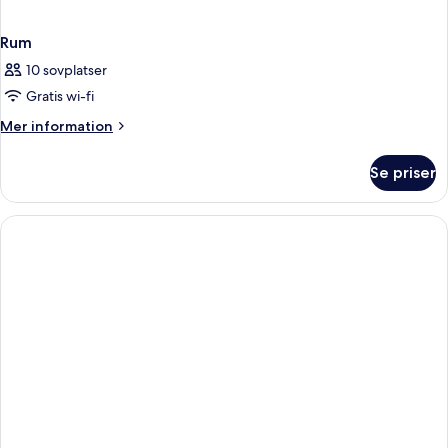
Rum
10 sovplatser
Gratis wi-fi
Mer
Mer information
information
om
Se priser
Rum