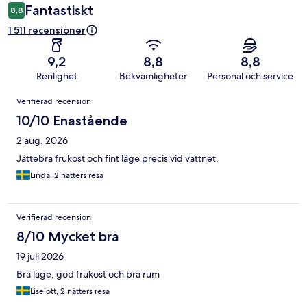
Fantastiskt
8,8
1 511 recensioner
9,2
8,8
8,8
Renlighet
Bekvämligheter
Personal och service
Recensioner
Verifierad recension
10/10 Enastående
2 aug. 2026
Jättebra frukost och fint läge precis vid vattnet.
Linda, 2 nätters resa
Verifierad recension
8/10 Mycket bra
19 juli 2026
Bra läge, god frukost och bra rum
Liselott, 2 nätters resa