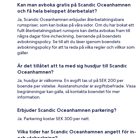
Kan man avboka gratis på Scandic Oceanhamnen
och få hela beloppet återbetalat?
Ja, Scandic Oceanhamnen erbjuder återbetalningsbara
rumspriser, som kan bokas på våra sidor. Om du har bokat ett
fullt återbetalningsbart rumspris kan detta avbokas fram till
några dagar före incheckning, beroende på boendets
avbokningspolicy. Se till att du läser igenom boendets
avbokningspolicy för att ta reda på vilka regler och villkor som
gäller.
Är det tillåtet att ta med sig husdjur till Scandic
Oceanhamnen?
Ja, husdjur är välkomna. En avgift tas ut på SEK 200 per
boende per vistelse. Assistanshundar är avgiftsbefriade. Vissa
begränsningar kan gälla, så kontakta boendet för mer
information.
Erbjuder Scandic Oceanhamnen parkering?
Ja. Parkering kostar SEK 300 per natt.
Vilka tider har Scandic Oceanhamnen angett för in-
och utcheckning?