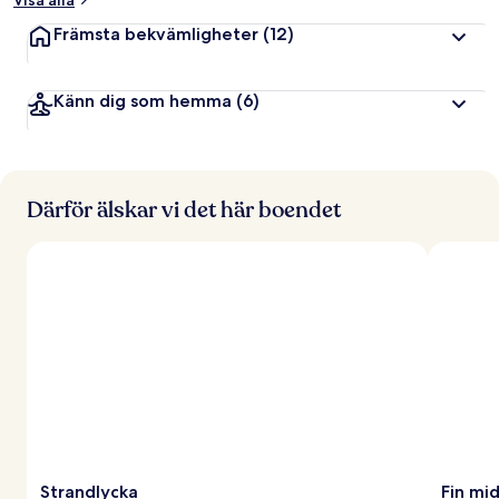
Visa alla
Främsta bekvämligheter
(12)
Känn dig som hemma
(6)
Därför älskar vi det här boendet
Strandlycka
Fin mi