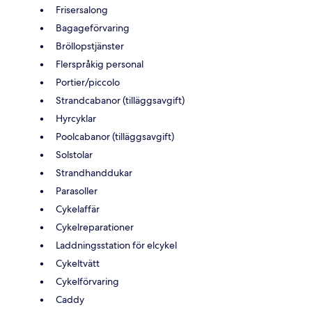
Frisersalong
Bagageförvaring
Bröllopstjänster
Flerspråkig personal
Portier/piccolo
Strandcabanor (tilläggsavgift)
Hyrcyklar
Poolcabanor (tilläggsavgift)
Solstolar
Strandhanddukar
Parasoller
Cykelaffär
Cykelreparationer
Laddningsstation för elcykel
Cykeltvätt
Cykelförvaring
Caddy