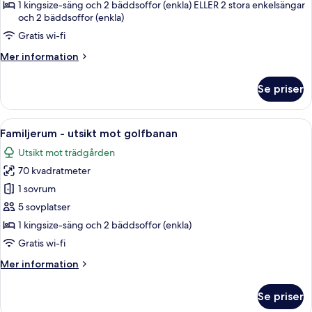
-
1 kingsize-säng och 2 bäddsoffor (enkla) ELLER 2 stora enkelsängar
havsutsikt
och 2 bäddsoffor (enkla)
Gratis wi-fi
Mer
Mer information
information
om
Se priser
Superior-
rum
-
Öppna
Ett modernt hotellrum med en soffa, e
7
havsutsikt
Familjerum - utsikt mot golfbanan
alla
Utsikt mot trädgården
foton
70 kvadratmeter
för
Familjerum
1 sovrum
-
5 sovplatser
utsikt
1 kingsize-säng och 2 bäddsoffor (enkla)
mot
Gratis wi-fi
golfbanan
Mer
Mer information
information
om
Se priser
Familjerum