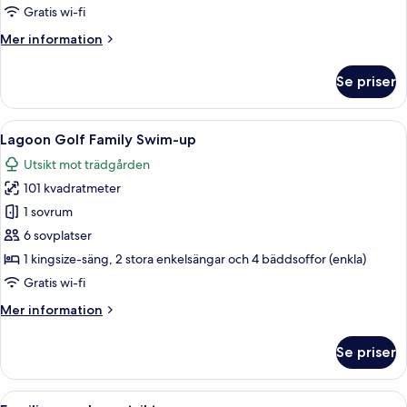
Gratis wi-fi
Mer
Mer information
information
om
Se priser
Familjesvit
-
bubbelbad
Öppna
En rektangulär swimmingpool med klart
5
Lagoon Golf Family Swim-up
alla
Utsikt mot trädgården
foton
101 kvadratmeter
för
Lagoon
1 sovrum
Golf
6 sovplatser
Family
1 kingsize-säng, 2 stora enkelsängar och 4 bäddsoffor (enkla)
Swim-
Gratis wi-fi
up
Mer
Mer information
information
om
Se priser
Lagoon
Golf
Family
Öppna
En balkong med två stolar och ett bor
5
Swim-