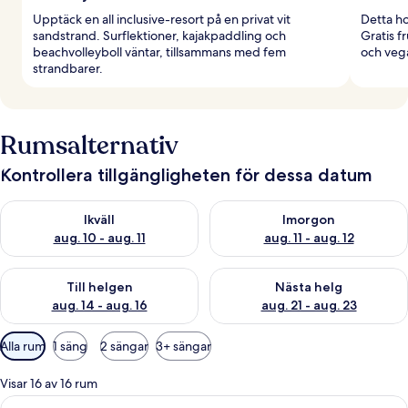
Upptäck en all inclusive-resort på en privat vit
Detta ho
sandstrand. Surflektioner, kajakpaddling och
Gratis 
beachvolleyboll väntar, tillsammans med fem
och vega
strandbarer.
Rumsalternativ
Kontrollera tillgängligheten för dessa datum
Kontrollera tillgängligheten för ikväll aug. 10 - aug. 11
Kontrollera tillgängligheten fö
Ikväll
Imorgon
aug. 10 - aug. 11
aug. 11 - aug. 12
Kontrollera tillgängligheten för den här helgen aug. 14 - aug. 
Kontrollera tillgängligheten fö
Till helgen
Nästa helg
aug. 14 - aug. 16
aug. 21 - aug. 23
Tillgängliga
Alla rum
1 säng
2 sängar
3+ sängar
filter
för
Visar 16 av 16 rum
rum
Öppna
Ett modernt hotellrum med två sängar,