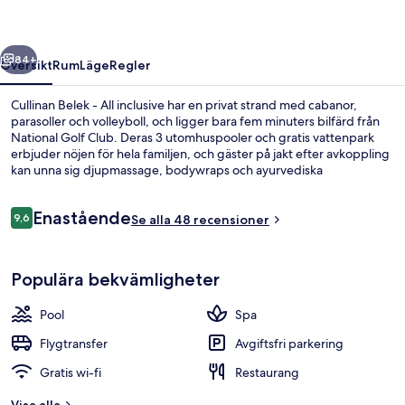
inclusive
regående
Nästa
84+
Översikt
Rum
Läge
Regler
Cullinan Belek - All inclusive har en privat strand med cabanor,
parasoller och volleyboll, och ligger bara fem minuters bilfärd från
National Golf Club. Deras 3 utomhuspooler och gratis vattenpark
erbjuder nöjen för hela familjen, och gäster på jakt efter avkoppling
kan unna sig djupmassage, bodywraps och ayurvediska
behandlingar på deras spa. Om du vill äta eller dricka gott kan du
välja mellan 15 restauranger och 6 strandbarer. Detta boende i lyxstil
Recensioner
Enastående
erbjuder även gäster tillgång till 12 barer/lounger, en golfbana och
9,6
Se alla 48 recensioner
9,6 av 10,
en inomhuspool.
Inomhuspool, 3 utomhuspooler, cabanor
Populära bekvämligheter
Pool
Spa
Flygtransfer
Avgiftsfri parkering
Gratis wi-fi
Restaurang