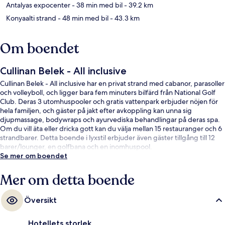
Antalyas expocenter
- 38 min med bil
- 39.2 km
Konyaalti strand
- 48 min med bil
- 43.3 km
Om boendet
Cullinan Belek - All inclusive
Cullinan Belek - All inclusive har en privat strand med cabanor, parasoller
och volleyboll, och ligger bara fem minuters bilfärd från National Golf
Club. Deras 3 utomhuspooler och gratis vattenpark erbjuder nöjen för
hela familjen, och gäster på jakt efter avkoppling kan unna sig
djupmassage, bodywraps och ayurvediska behandlingar på deras spa.
Om du vill äta eller dricka gott kan du välja mellan 15 restauranger och 6
strandbarer. Detta boende i lyxstil erbjuder även gäster tillgång till 12
barer/lounger, en golfbana och en inomhuspool.
Se mer om boendet
Mer om detta boende
Översikt
Hotellets storlek