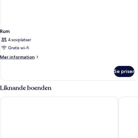
Rum
4 sovplatser
Gratis wi-fi
Mer
Mer information
information
om
Se priser
Rum
Liknande boenden
Rixos Premium Belek - The Land of Legends Access
Lara Baru