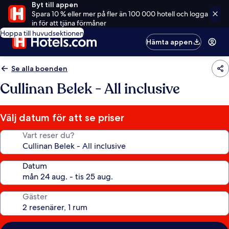
Byt till appen
Spara 10 % eller mer på fler än 100 000 hotell och logga
in för att tjäna förmåner
Hoppa till huvudsektionen
Hämta appen
Se alla boenden
Cullinan Belek - All inclusive
Välj datum för att se priser
Vart reser du?
Datum
Gäster