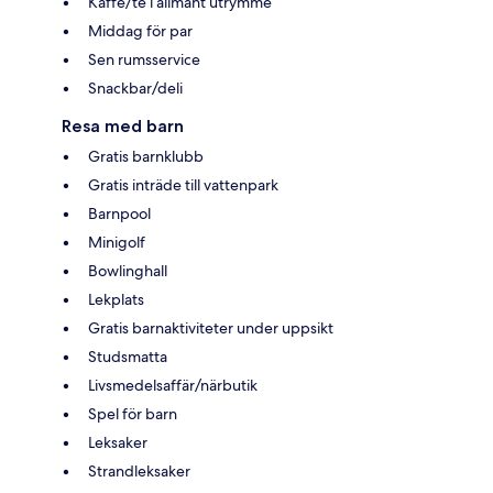
Kaffe/te i allmänt utrymme
Middag för par
Sen rumsservice
Snackbar/deli
Resa med barn
Gratis barnklubb
Gratis inträde till vattenpark
Barnpool
Minigolf
Bowlinghall
Lekplats
Gratis barnaktiviteter under uppsikt
Studsmatta
Livsmedelsaffär/närbutik
Spel för barn
Leksaker
Strandleksaker