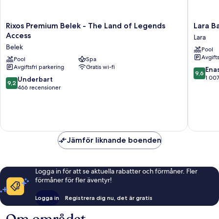
Rixos
Lara
Rixos Premium Belek - The Land of Legends
Lara Ba
Premium
Barut
Access
Lara
Belek
Collecti
Belek
Pool
-
Ultra
Avgift
The
Pool
Spa
All
Avgiftsfri parkering
Gratis wi-fi
Land
Inclusiv
9.6
Ena
9,6
of
Lara
av
1 00
9.2
Underbart
9,2
Legends
10,
av
466 recensioner
Access
Enaståe
10,
Belek
1 007 re
Underbart,
466 recensioner
Jämför liknande boenden
Logga in för att se aktuella rabatter och förmåner. Fler
förmåner för fler äventyr!
Logga in
Registrera dig nu, det är gratis