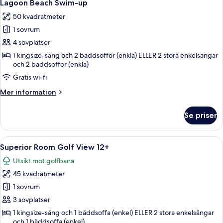
5
up
Lagoon Beach Swim-up
alla
50 kvadratmeter
foton
1 sovrum
för
Lagoon
4 sovplatser
Beach
1 kingsize-säng och 2 bäddsoffor (enkla) ELLER 2 stora enkelsängar
och 2 bäddsoffor (enkla)
Swim-
up
Gratis wi-fi
Mer
Mer information
information
om
Se priser
Lagoon
Beach
Swim-
Öppna
Ett modernt hotellrum med två sängar,
5
up
Superior Room Golf View 12+
alla
Utsikt mot golfbana
foton
45 kvadratmeter
för
Superior
1 sovrum
Room
3 sovplatser
Golf
1 kingsize-säng och 1 bäddsoffa (enkel) ELLER 2 stora enkelsängar
View
och 1 bäddsoffa (enkel)