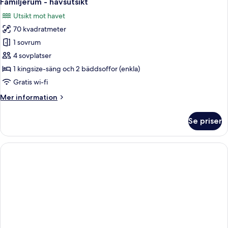
Familjerum - havsutsikt
alla
up
Utsikt mot havet
foton
70 kvadratmeter
för
Familjerum
1 sovrum
-
4 sovplatser
havsutsikt
1 kingsize-säng och 2 bäddsoffor (enkla)
Gratis wi-fi
Mer
Mer information
information
om
Se priser
Familjerum
-
havsutsikt