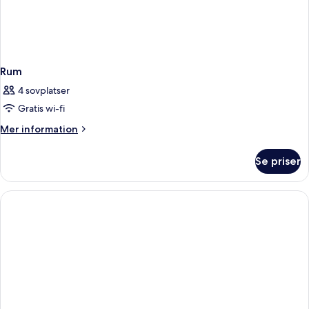
Rum
4 sovplatser
Gratis wi-fi
Mer
Mer information
information
om
Se priser
Rum