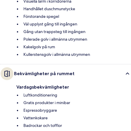
Visuella larm i korridorerna
Handhållet duschmunstycke
Förstorande spegel
Väl upplyst gång till ingången
Gång utan trappsteg till ingången
Polerade golv i allmänna utrymmen
Kakelgolv på rum
Kullerstensgolv i allmänna utrymmen
Bekvämligheter på rummet
Vardagsbekvämligheter
Luftkonditionering
Gratis produkter i minibar
Espressobryggare
Vattenkokare
Badrockar och tofflor