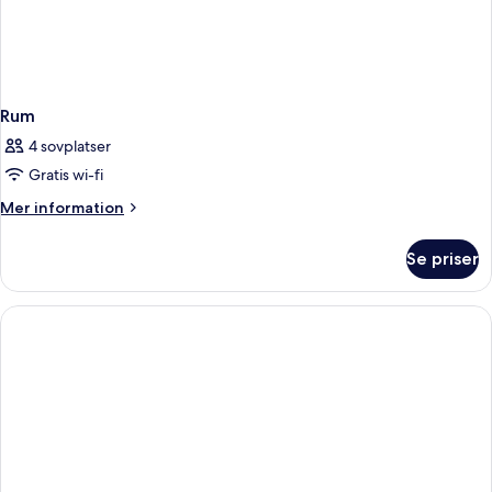
Rum
4 sovplatser
Gratis wi-fi
Mer
Mer information
information
om
Se priser
Rum