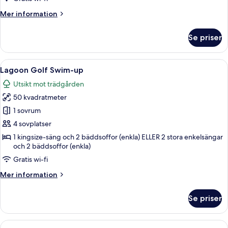
up
Mer
Mer information
information
om
Se priser
Superior
Duplex
Swim-
Öppna
Ett modernt hotellrum med en stor sän
5
up
Lagoon Golf Swim-up
alla
Utsikt mot trädgården
foton
50 kvadratmeter
för
Lagoon
1 sovrum
Golf
4 sovplatser
Swim-
1 kingsize-säng och 2 bäddsoffor (enkla) ELLER 2 stora enkelsängar
up
och 2 bäddsoffor (enkla)
Gratis wi-fi
Mer
Mer information
information
om
Se priser
Lagoon
Golf
Swim-
Öppna
Ett område vid poolen med träloungesto