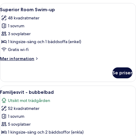
-
Öppna
Ett modernt hotellrum med en stor säng
5
havsutsikt
Superior Room Swim-up
alla
48 kvadratmeter
foton
1 sovrum
för
Superior
3 sovplatser
Room
1 kingsize-säng och 1 bäddsoffa (enkel)
Swim-
Gratis wi-fi
up
Mer
Mer information
information
om
Se priser
Superior
Room
Swim-
Öppna
En rymlig balkong med ett bubbelbad, 
5
up
Familjesvit - bubbelbad
alla
Utsikt mot trädgården
foton
52 kvadratmeter
för
Familjesvit
1 sovrum
-
5 sovplatser
bubbelbad
1 kingsize-säng och 2 bäddsoffor (enkla)