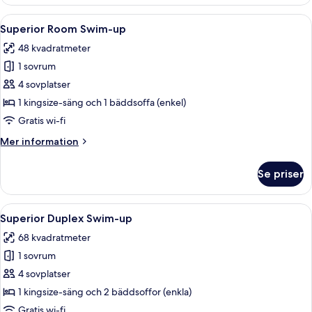
-
utsikt
Öppna
Ett modernt hotellrum med en stor säng
5
mot
Superior Room Swim-up
alla
golfbanan
48 kvadratmeter
foton
1 sovrum
för
Superior
4 sovplatser
Room
1 kingsize-säng och 1 bäddsoffa (enkel)
Swim-
Gratis wi-fi
up
Mer
Mer information
information
om
Se priser
Superior
Room
Swim-
Öppna
Ett modernt vardagsrum med en soffa, e
5
up
Superior Duplex Swim-up
alla
68 kvadratmeter
foton
1 sovrum
för
Superior
4 sovplatser
Duplex
1 kingsize-säng och 2 bäddsoffor (enkla)
Swim-
Gratis wi-fi