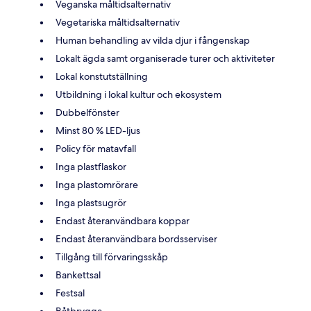
Veganska måltidsalternativ
Vegetariska måltidsalternativ
Human behandling av vilda djur i fångenskap
Lokalt ägda samt organiserade turer och aktiviteter
Lokal konstutställning
Utbildning i lokal kultur och ekosystem
Dubbelfönster
Minst 80 % LED-ljus
Policy för matavfall
Inga plastflaskor
Inga plastomrörare
Inga plastsugrör
Endast återanvändbara koppar
Endast återanvändbara bordsserviser
Tillgång till förvaringsskåp
Bankettsal
Festsal
Båtbrygga