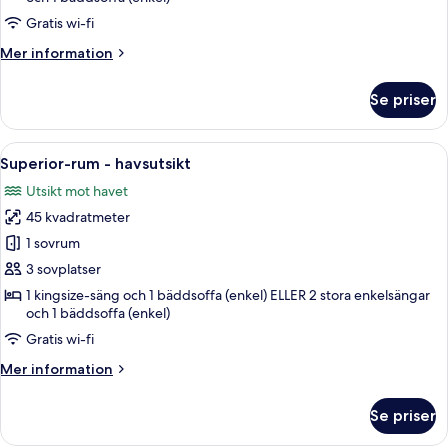
12+
Gratis wi-fi
Mer
Mer information
information
om
Se priser
Superior
Room
Golf
Öppna
En balkong med utsikt över en golfban
5
View
Superior-rum - havsutsikt
alla
12+
Utsikt mot havet
foton
45 kvadratmeter
för
Superior-
1 sovrum
rum
3 sovplatser
-
1 kingsize-säng och 1 bäddsoffa (enkel) ELLER 2 stora enkelsängar
havsutsikt
och 1 bäddsoffa (enkel)
Gratis wi-fi
Mer
Mer information
information
om
Se priser
Superior-
rum