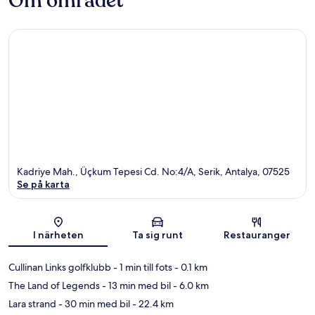
Om området
Kadriye Mah., Üçkum Tepesi Cd. No:4/A, Serik, Antalya, 07525
Se på karta
Karta
I närheten
Ta sig runt
Restauranger
Cullinan Links golfklubb
- 1 min till fots
- 0.1 km
The Land of Legends
- 13 min med bil
- 6.0 km
Lara strand
- 30 min med bil
- 22.4 km