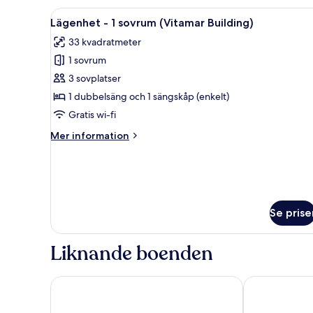
-
Öppna
Ett kompakt hotellrum med en s
4
1
Lägenhet - 1 sovrum (Vitamar Building)
alla
sovrum
33 kvadratmeter
foton
1 sovrum
för
Lägenhet
3 sovplatser
-
1 dubbelsäng och 1 sängskåp (enkelt)
1
Gratis wi-fi
sovrum
Mer
Mer information
(Vitamar
information
Building)
om
Lägenhet
-
1
sovrum
Se prise
(Vitamar
Building)
Liknande boenden
Hotel Wissers by ANS
Hotel Sonnen