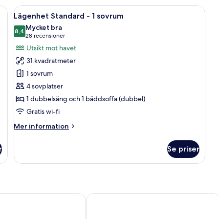
äng, ett litet pentry och ett fönster med utsikt över träd.
Öppna
Ett hotellrum med en säng, ett skrivbor
10
Lägenhet Standard - 1 sovrum
alla
Mycket bra
foton
8,4
8,4 av 10
(28 recensioner)
28 recensioner
för
Utsikt mot havet
Lägenhet
31 kvadratmeter
Standard
1 sovrum
-
4 sovplatser
1
1 dubbelsäng och 1 bäddsoffa (dubbel)
sovrum
Gratis wi-fi
Mer
Mer information
information
om
r
Se priser
Lägenhet
Standard
-
1
sovrum
insel Fehmarn
Hotel Burg-Klause