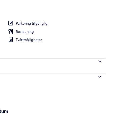
restauranger som serverar frukost, lunch och middag
Parkering tillgänglig
Restaurang
Tvättmöjligheter
atum