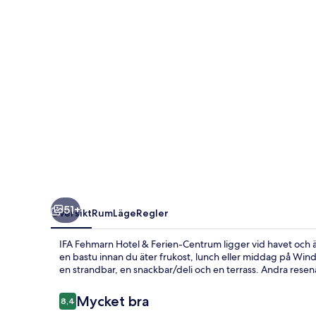
Ferien-
Centrum
51+
Översikt
Rum
Läge
Regler
IFA Fehmarn Hotel & Ferien-Centrum ligger vid havet och är 
en bastu innan du äter frukost, lunch eller middag på Windr
en strandbar, en snackbar/deli och en terrass. Andra res
Recensioner
Mycket bra
8,4
8,4 av 10,