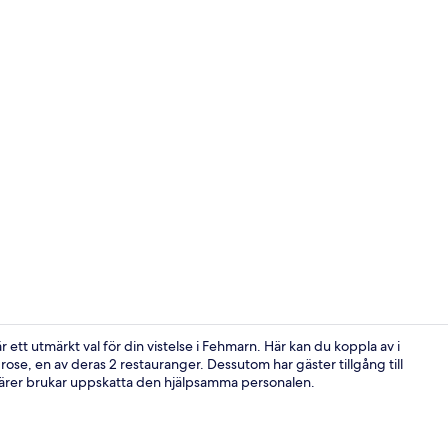
Exteriör
ett utmärkt val för din vistelse i Fehmarn. Här kan du koppla av i
ose, en av deras 2 restauranger. Dessutom har gäster tillgång till
enärer brukar uppskatta den hjälpsamma personalen.
Exteriör