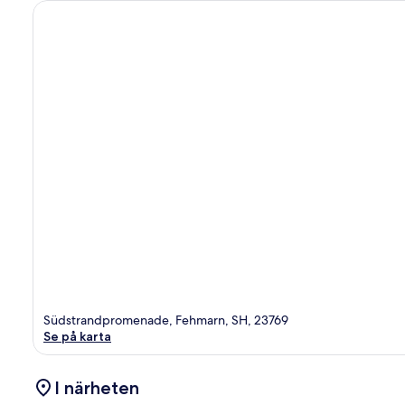
Südstrandpromenade, Fehmarn, SH, 23769
Se på karta
I närheten