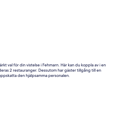
ta
kt val för din vistelse i Fehmarn. Här kan du koppla av i en
eras 2 restauranger. Dessutom har gäster tillgång till en
r uppskatta den hjälpsamma personalen.