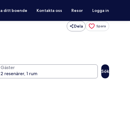
ra ditt boende
Kontakta oss
Resor
Logga in
Dela
Spara
Gäster
Sök