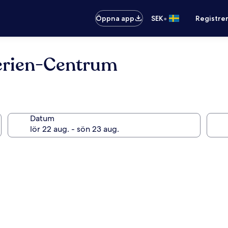
•
Öppna app
SEK
Registre
erien-Centrum
Datum