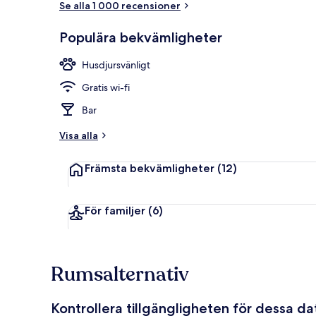
Se alla 1 000 recensioner
Populära bekvämligheter
Här finns 2 
Husdjursvänligt
Gratis wi-fi
Bar
Visa alla
Främsta bekvämligheter
(12)
För familjer
(6)
Rumsalternativ
Kontrollera tillgängligheten för dessa d