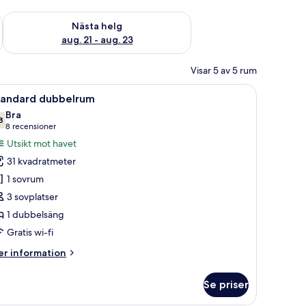
är helgen aug. 14 - aug. 16
Kontrollera tillgängligheten för nästa helg aug. 21 - aug. 23
Nästa helg
aug. 21 - aug. 23
Visar 5 av 5 rum
tt fönster med gardiner.
 en soffa, ett soffbord, en lampa, en garderob och en tavla på väggen.
ppna
Ett hotellrum med två sängar, ett skrivbord, en
6
tandard dubbelrum
la
Bra
oton
8
7,8 av 10
(8 recensioner)
8 recensioner
ör
Utsikt mot havet
tandard
31 kvadratmeter
ubbelrum
1 sovrum
3 sovplatser
1 dubbelsäng
Gratis wi-fi
er
r information
formation
m
Se priser
andard
bbelrum