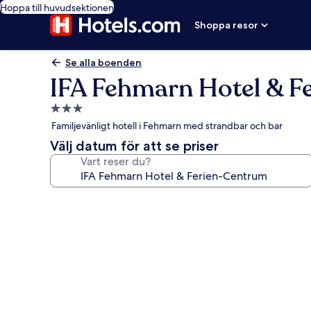
Hoppa till huvudsektionen
Shoppa resor
Se alla boenden
IFA Fehmarn Hotel & F
3.0-
stjärnigt
Familjevänligt hotell i Fehmarn med strandbar och bar
boende
Välj datum för att se priser
Vart reser du?
Fotogalleri
för
IFA
Fehmarn
Hotel
&