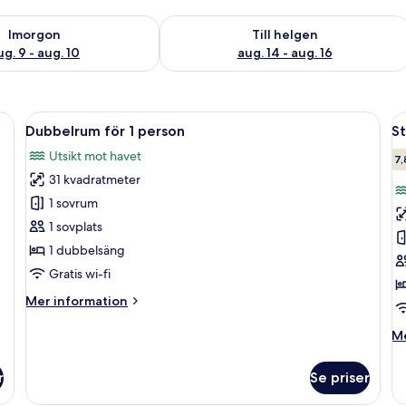
llgängligheten för imorgon aug. 9 - aug. 10
Kontrollera tillgängligheten för den h
Imorgon
Till helgen
ug. 9 - aug. 10
aug. 14 - aug. 16
 sänglampor, ett nattduksbord, en spegel, en inramad tavla på väggen och e
Öppna
Ett hotellrum med ett matbord, stolar,
Ö
6
Dubbelrum för 1 person
S
alla
al
Utsikt mot havet
foton
f
7,
31 kvadratmeter
för
f
Dubbelrum
S
1 sovrum
för
d
1 sovplats
1
1 dubbelsäng
person
Gratis wi-fi
Mer
Mer information
information
om
M
Me
Dubbelrum
in
för
o
r
Se priser
1
St
person
du