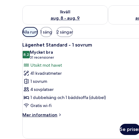
Kontrollera tillgängligheten för ikväll aug. 8 - aug. 9
Kontrollera ti
Ikväll
aug. 8 - aug. 9
a
Tillgängliga
Alla rum
1 säng
2 sängar
filter
Öppna
Ett hotellrum med en säng, två
för
7
Lägenhet Standard - 1 sovrum
alla
rum
Mycket bra
foton
8,2
8,2 av 10
(31 recensioner)
31 recensioner
för
Utsikt mot havet
Lägenhet
41 kvadratmeter
Standard
1 sovrum
-
4 sovplatser
1
1 dubbelsäng och 1 bäddsoffa (dubbel)
sovrum
Gratis wi-fi
Mer
Mer information
information
om
Se prise
Lägenhet
Standard