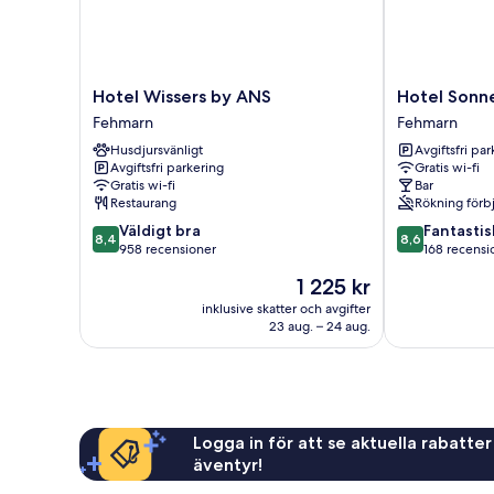
Hotel
Hotel
Hotel Wissers by ANS
Hotel Sonn
Wissers
Sonneninsel
Fehmarn
Fehmarn
by
Fehmarn
Husdjursvänligt
Avgiftsfri pa
ANS
Fehmarn
Avgiftsfri parkering
Gratis wi-fi
Fehmarn
Gratis wi-fi
Bar
Restaurang
Rökning förb
8.4
8.6
Väldigt bra
Fantastis
8,4
8,6
av
av
958 recensioner
168 recensi
10,
10,
Priset
1 225 kr
Väldigt
Fantastiskt,
är
bra,
168 recension
inklusive skatter och avgifter
1 225 kr
23 aug. – 24 aug.
958 recensioner
Logga in för att se aktuella rabatter
äventyr!