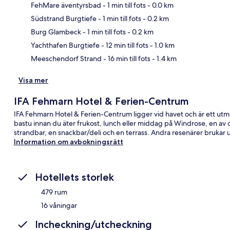
FehMare äventyrsbad
- 1 min till fots
- 0.0 km
Südstrand Burgtiefe
- 1 min till fots
- 0.2 km
Kar
Burg Glambeck
- 1 min till fots
- 0.2 km
Yachthafen Burgtiefe
- 12 min till fots
- 1.0 km
Meeschendorf Strand
- 16 min till fots
- 1.4 km
Visa mer
IFA Fehmarn Hotel & Ferien-Centrum
IFA Fehmarn Hotel & Ferien-Centrum ligger vid havet och är ett utmär
bastu innan du äter frukost, lunch eller middag på Windrose, en av d
strandbar, en snackbar/deli och en terrass. Andra resenärer bruka
Information om avbokningsrätt
Hotellets storlek
479 rum
16 våningar
Incheckning/utcheckning