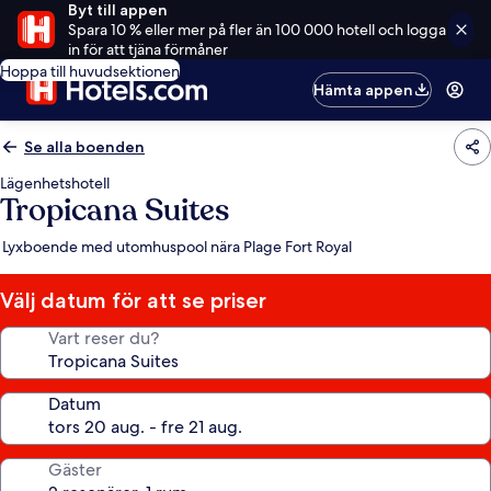
Byt till appen
Spara 10 % eller mer på fler än 100 000 hotell och logga
in för att tjäna förmåner
Hoppa till huvudsektionen
Hämta appen
Se alla boenden
Lägenhetshotell
Tropicana Suites
Lyxboende med utomhuspool nära Plage Fort Royal
Välj datum för att se priser
Vart reser du?
Datum
Gäster