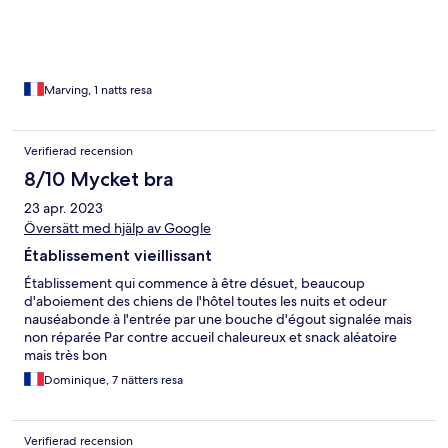
Marving, 1 natts resa
Verifierad recension
8/10 Mycket bra
23 apr. 2023
Översätt med hjälp av Google
Établissement vieillissant
Établissement qui commence à être désuet, beaucoup
d'aboiement des chiens de l'hôtel toutes les nuits et odeur
nauséabonde à l'entrée par une bouche d'égout signalée mais
non réparée Par contre accueil chaleureux et snack aléatoire
mais très bon
Dominique, 7 nätters resa
Verifierad recension