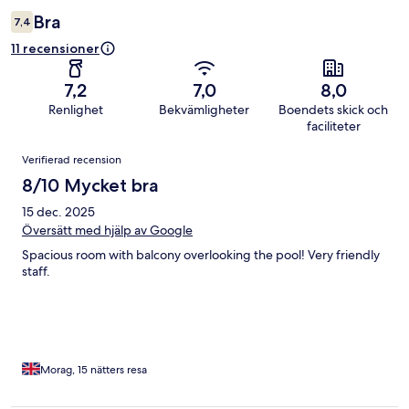
Bra
7,4
11 recensioner
7,2
7,0
8,0
Renlighet
Bekvämligheter
Boendets skick och
faciliteter
Recensioner
Verifierad recension
8/10 Mycket bra
15 dec. 2025
Översätt med hjälp av Google
Spacious room with balcony overlooking the pool! Very friendly
staff.
Morag, 15 nätters resa