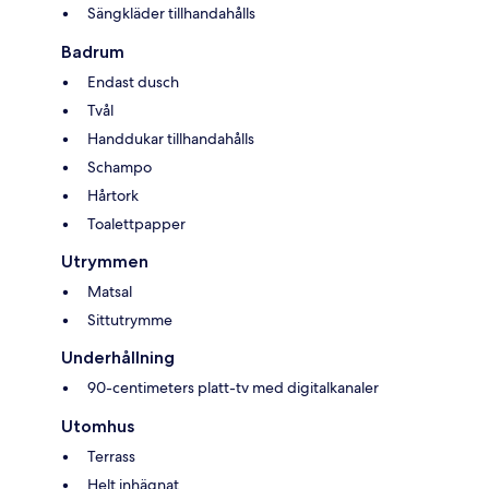
Sängkläder tillhandahålls
Badrum
Endast dusch
Tvål
Handdukar tillhandahålls
Schampo
Hårtork
Toalettpapper
Utrymmen
Matsal
Sittutrymme
Underhållning
90-centimeters platt-tv med digitalkanaler
Utomhus
Terrass
Helt inhägnat