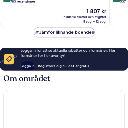
av
av
783 recensioner
537 
10,
10,
Priset
1 807 kr
Väldigt
Fantastis
är
bra,
537 rec
inklusive skatter och avgifter
1 807 kr
11 aug. – 12 aug.
783 recensioner
Jämför liknande boenden
Logga in för att se aktuella rabatter och förmåner. Fler
förmåner för fler äventyr!
Logga in
Registrera dig nu, det är gratis
Om området