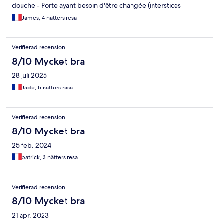
douche - Porte ayant besoin d'être changée (interstices
calfeutrées avec du papier) - Parking voiture petit
James, 4 nätters resa
Verifierad recension
8/10 Mycket bra
28 juli 2025
Jade, 5 nätters resa
Verifierad recension
8/10 Mycket bra
25 feb. 2024
patrick, 3 nätters resa
Verifierad recension
8/10 Mycket bra
21 apr. 2023