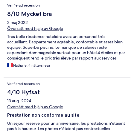
Verifierad recension
8/10 Mycket bra
2 maj 2022
Översätt med hjälp av Google
Très belle résidence hotelière avec un personnel très
accueillant. L'appartement agréable, confortable et assez bien
équipé. Superbe piscine. Le manque de salariés reste
cependant dommageable surtout pour un hôtel 4 étoiles et par
conséquent rend le prix très élevé par rapport aux services
réellement proposés. Nous n'avons pas pris de petit déjeuner
Nathalie, 4 nätters resa
au regard du seul repas pris le soir de notre arrivée.
Verifierad recension
4/10 Hyfsat
13 aug. 2024
Översätt med hjälp av Google
Prestation non conforme au site
Un séjour réservé pour un anniversaire, les prestations n'étaient
pas à la hauteur. Les photos n'étaient pas contractuelles