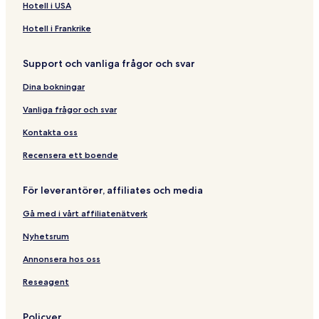
B
C
s
g
t
i
S
Hotell i USA
e
a
E
e
i
g
u
a
r
c
n
o
e
c
Hotell i Frankrike
u
a
o
t
n
C
r
s
ï
l
a
i
Support och vanliga frågor och svar
é
b
o
r
e
j
e
d
a
r
Dina bokningar
o
s
g
ï
u
R
e
b
Vanliga frågor och svar
r
o
s
e
y
s
Kontakta oss
a
B
l
o
Recensera ett boende
n
h
För leverantörer, affiliates och media
e
u
Gå med i vårt affiliatenätverk
r
Nyhetsrum
Annonsera hos oss
Reseagent
Policyer