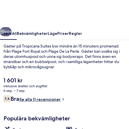
regående
Nästa
60+
Översikt
Bekvämligheter
Läge
Priser
Regler
Gäster på Tropicana Suites bor mindre än 15 minuters promenad
från Plage Fort Royal och Plage De La Perle. Gäster kan svalka sig i
deras utomhuspool och unna sig bodywraps. Det finns även en
strandbar och en bubbelpool, och i samtliga lägenheter hittar du
kylskåp och mikrovågsugnar.
Det
1 601 kr
nuvarande
inklusive skatter och avgifter
priset
6 sep. – 7 sep.
Utomhuspool, parasoller och solstolar
är
Recensioner
Bra
7,4
Se alla 11 recensioner
1 601 kr
7,4 av 10,
Populära bekvämligheter