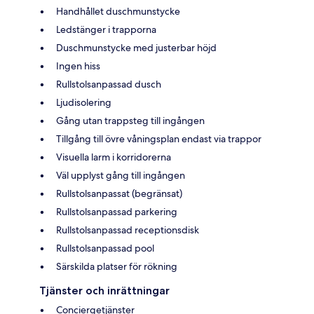
Handhållet duschmunstycke
Ledstänger i trapporna
Duschmunstycke med justerbar höjd
Ingen hiss
Rullstolsanpassad dusch
Ljudisolering
Gång utan trappsteg till ingången
Tillgång till övre våningsplan endast via trappor
Visuella larm i korridorerna
Väl upplyst gång till ingången
Rullstolsanpassat (begränsat)
Rullstolsanpassad parkering
Rullstolsanpassad receptionsdisk
Rullstolsanpassad pool
Särskilda platser för rökning
Tjänster och inrättningar
Conciergetjänster