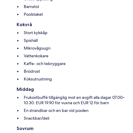
Barnstol
Poolstaket
Kokvrå
Stort kylskåp
Spishäll
Mikrovågsugn
Vattenkokare
Kaffe- och tebryggare
Brödrost
Köksutrustning
Middag
Frukostbuffé tillgänglig mot en avgift alla dagar 07.00–
10.30: EUR 19.90 för vuxna och EUR 12 för barn
En strandbar och en bar vid poolen
Snackbar/deli
Sovrum