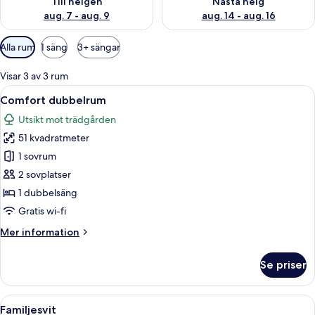
Till helgen
Nästa helg
aug. 7 - aug. 9
aug. 14 - aug. 16
Tillgängliga
Alla rum
1 säng
3+ sängar
filter
för
Visar 3 av 3 rum
rum
Öppna
Ett hotellrum med en säng som har et
5
Comfort dubbelrum
alla
Utsikt mot trädgården
foton
51 kvadratmeter
för
Comfort
1 sovrum
dubbelrum
2 sovplatser
1 dubbelsäng
Gratis wi-fi
Mer
Mer information
information
om
Se priser
Comfort
dubbelrum
Öppna
Ett hotellrum med en stor säng, ett n
6
Familjesvit