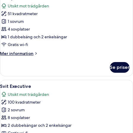
alla
Utsikt mot trädgården
foton
51 kvadratmeter
för
Familjesvit
1 sovrum
4 sovplatser
1 dubbelsäng och 2 enkelsängar
Gratis wi-fi
Mer
Mer information
information
om
Se priser
Familjesvit
Öppna
En säng med ett himmelstält, två sän
5
Svit Executive
alla
Utsikt mot trädgården
foton
100 kvadratmeter
för
Svit
2 sovrum
Executive
8 sovplatser
2 dubbelsängar och 2 enkelsängar