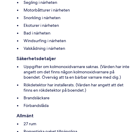
Segling i närheten
Motorbåtturer i närheten
Snorkling i närheten
Ekoturer i närheten
Bad i närheten
Windsurfing i närheten
Valskådning i närheten
Säkerhetsdetaljer
Uppgifter om kolmonoxidvarnare saknas. (Värden har inte
angett om det finns någon kolmonoxidvarnare på
boendet. Överväg att ta en bärbar varnare med dig.)
Rökdetektor har installerats. (Värden har angett att det
finns en rökdetektor på boendet.)
Brandsläckare
Förbandslåda
Allmänt
27 rum
Romantiska paket tillgängliga