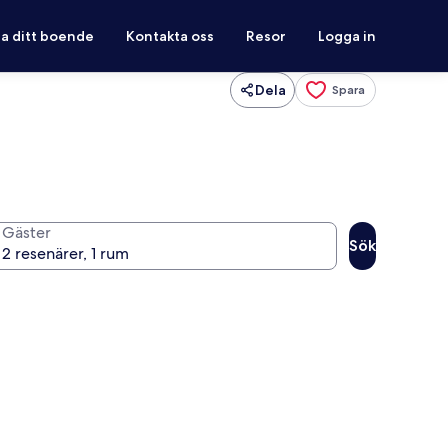
ra ditt boende
Kontakta oss
Resor
Logga in
Dela
Spara
Gäster
Sök