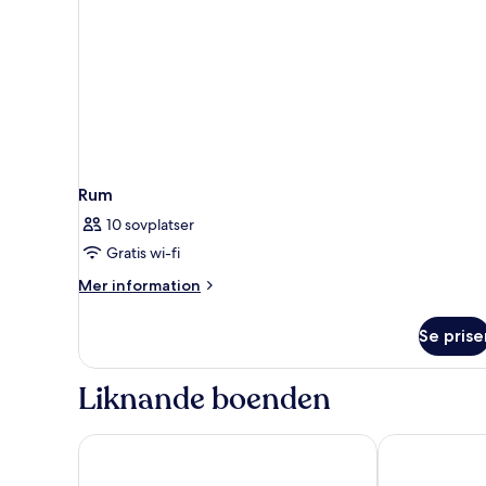
Rum
10 sovplatser
Gratis wi-fi
Mer
Mer information
information
om
Se prise
Rum
Liknande boenden
Arguineguin Park By Servatur VV
Hotel Folias 