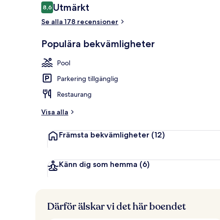
Recensioner
Utmärkt
8,6
8,6 av 10,
Se alla 178 recensioner
Utsikt mot h
Populära bekvämligheter
Pool
Parkering tillgänglig
Restaurang
Visa alla
Främsta bekvämligheter
(12)
Känn dig som hemma
(6)
Därför älskar vi det här boendet