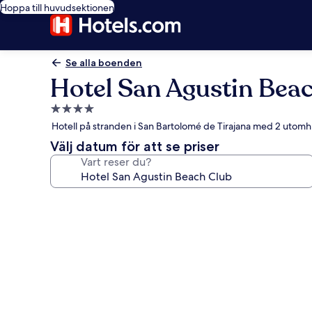
Hoppa till huvudsektionen
Se alla boenden
Hotel San Agustin Bea
4.0-
stjärnigt
Hotell på stranden i San Bartolomé de Tirajana med 2 utom
boende
Välj datum för att se priser
Vart reser du?
Fotogalleri
för
Hotel
San
Agustin
Beach