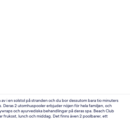
Reception
av i en solstol på stranden och du bor dessutom bara tio minuters
 Deras 2 utomhuspooler erbjuder nöjen för hela familjen, och
dywraps och ayurvediska behandlingar på deras spa. Beach Club
Frukost, lun
rar frukost, lunch och middag. Det finns även 2 poolbarer, ett