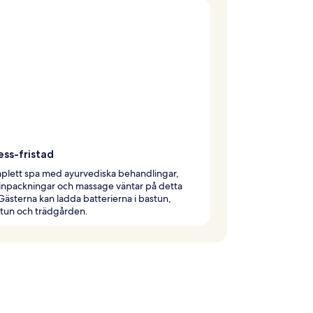
ess-fristad
plett spa med ayurvediska behandlingar,
inpackningar och massage väntar på detta
 Gästerna kan ladda batterierna i bastun,
tun och trädgården.