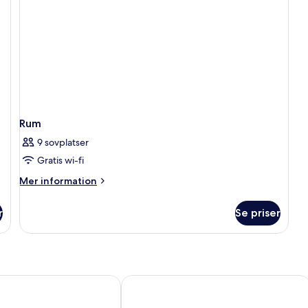
Rum
9 sovplatser
Gratis wi-fi
Mer
Mer information
information
om
r
Se priser
Rum
San Agustín
Occidental Roca Negra – Adults Only