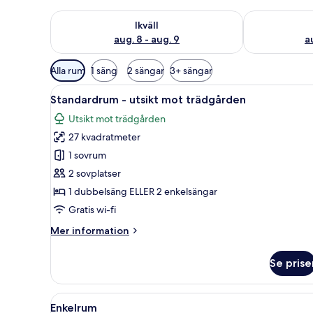
Kontrollera tillgängligheten för ikväll aug. 8 - aug. 9
Kontrollera ti
Ikväll
aug. 8 - aug. 9
a
Tillgängliga
Alla rum
1 säng
2 sängar
3+ sängar
filter
Öppna
Ett hotellrum med en säng, två 
för
4
Standardrum - utsikt mot trädgården
alla
rum
Utsikt mot trädgården
foton
27 kvadratmeter
för
Standardrum
1 sovrum
-
2 sovplatser
utsikt
1 dubbelsäng ELLER 2 enkelsängar
mot
Gratis wi-fi
trädgården
Mer
Mer information
information
om
Se prise
Standardrum
-
utsikt
Öppna
Ett hotellrum med en säng, sä
3
mot
Enkelrum