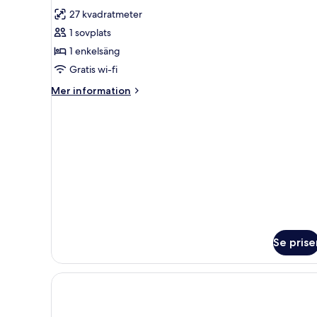
alla
trädgården
27 kvadratmeter
foton
1 sovplats
för
Enkelrum
1 enkelsäng
Gratis wi-fi
Mer
Mer information
information
om
Enkelrum
Se prise