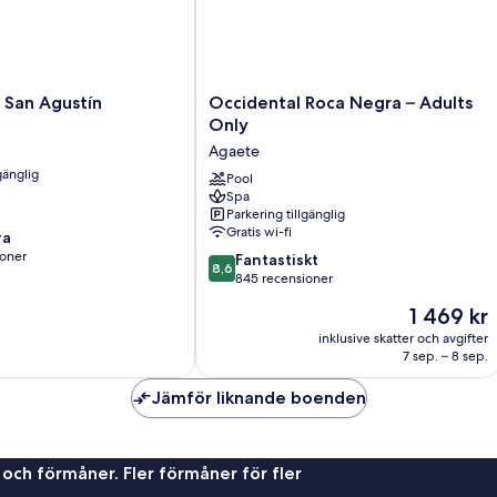
Occidental
s San Agustín
Occidental Roca Negra – Adults
Roca
Only
Negra
Agaete
–
gänglig
Adults
Pool
Spa
Only
Parkering tillgänglig
Agaete
Gratis wi-fi
ra
ioner
8.6
Fantastiskt
8,6
av
845 recensioner
10,
Priset
1 469 kr
Fantastiskt,
är
er
845 recensioner
inklusive skatter och avgifter
1 469 kr
7 sep. – 8 sep.
Jämför liknande boenden
 och förmåner. Fler förmåner för fler