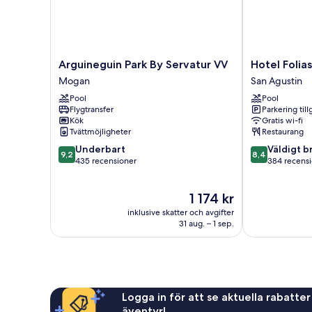
Arguineguin
Hotel
Arguineguin Park By Servatur VV
Hotel Folia
Park
Folias
Mogan
San Agustin
By
San
Pool
Pool
Servatur
Agustín
Flygtransfer
Parkering till
VV
San
Kök
Gratis wi-fi
Mogan
Agustin
Tvättmöjligheter
Restaurang
9.2
8.4
Underbart
Väldigt b
9,2
8,4
av
av
435 recensioner
384 recens
10,
10,
Underbart,
Väldigt
Priset
1 174 kr
435 recensioner
bra,
är
384 recension
inklusive skatter och avgifter
1 174 kr
31 aug. – 1 sep.
Logga in för att se aktuella rabatter
äventyr!