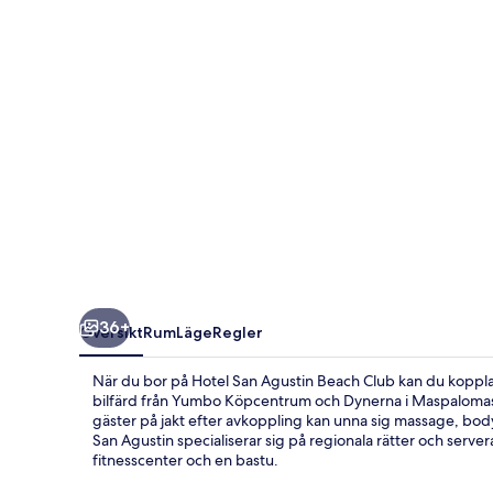
Club
36+
Översikt
Rum
Läge
Regler
När du bor på Hotel San Agustin Beach Club kan du koppla 
bilfärd från Yumbo Köpcentrum och Dynerna i Maspalomas.
gäster på jakt efter avkoppling kan unna sig massage, bo
San Agustin specialiserar sig på regionala rätter och serve
fitnesscenter och en bastu.