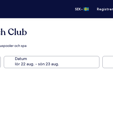
•
SEK
Registre
ch Club
huspooler och spa
Datum