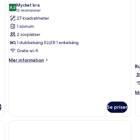
alla
Mycket bra
foton
8,2
8,2 av 10
(12 recensioner)
12 recensioner
för
27 kvadratmeter
Dubbelrum
1 sovrum
eller
2 sovplatser
tvåbäddsrum
1 dubbelsäng ELLER 1 enkelsäng
-
Gratis wi-fi
havsutsikt
Mer
Mer information
information
R
om
Dubbelrum
eller
tvåbäddsrum
M
Me
-
in
havsutsikt
o
r
Se priser
R