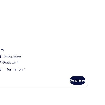
um
10 sovplatser
Gratis wi-fi
er
r information
formation
m
Se priser
um