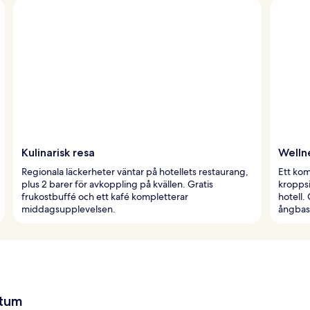
Kulinarisk resa
Welln
Regionala läckerheter väntar på hotellets restaurang,
Ett kom
plus 2 barer för avkoppling på kvällen. Gratis
kropps
frukostbuffé och ett kafé kompletterar
hotell.
middagsupplevelsen.
ångbas
atum