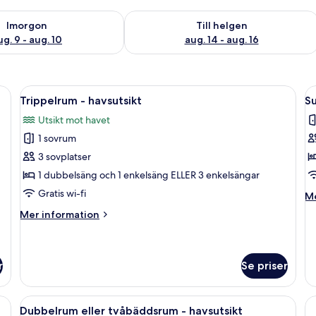
llgängligheten för imorgon aug. 9 - aug. 10
Kontrollera tillgängligheten för den h
Imorgon
Till helgen
ug. 9 - aug. 10
aug. 14 - aug. 16
fåtöljer, ett litet bord, en tv och en balkong med gardiner.
Öppna
Ett hotellrum med en säng, ett skrivbor
Ö
6
Trippelrum - havsutsikt
Su
alla
al
Utsikt mot havet
foton
f
1 sovrum
för
f
Trippelrum
S
3 sovplatser
-
1 dubbelsäng och 1 enkelsäng ELLER 3 enkelsängar
havsutsikt
Gratis wi-fi
M
Me
in
Mer
Mer information
o
information
Su
om
Trippelrum
-
r
Se priser
havsutsikt
ngbord, ett skrivbord, en spegel och inramade konstverk på väggarna.
Öppna
Ett hotellrum med en säng, ett skrivbor
6
Dubbelrum eller tvåbäddsrum - havsutsikt