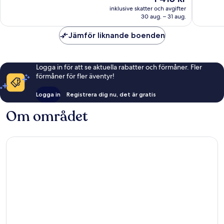
är
391 recensioner
bra,
inklusive skatter och avgifter
1 415 kr
30 aug. – 31 aug.
1 003 re
Jämför liknande boenden
Logga in för att se aktuella rabatter och förmåner. Fler
förmåner för fler äventyr!
Logga in
Registrera dig nu, det är gratis
Om området