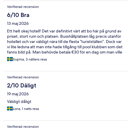
Verifierad recension
6/10 Bra
13 maj 2026
Ett helt okej hotell! Det var definitivt värt att bo här på grund av
priset, stort rum och platsen. Busshållplatsen låg precis utanför
hotellet och var väldigt nära till de flesta ”turistställen”. Dock var
vi lite ledsna att man inte hade tillgång till pool klubben som det
fanns bild på. Man behövde betala €30 för en dag om man ville
hänga där. Men det fanns en väldigt basic pool på taket som
Sophia, 3 nätters resa
man hade tillgång till.
Verifierad recension
2/10 Dåligt
19 maj 2026
Väldigt dåligt
Lona, 1 natts resa
Verifierad recension