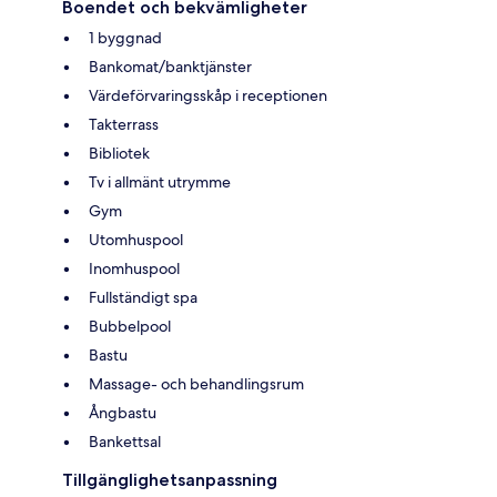
Boendet och bekvämligheter
1 byggnad
Bankomat/banktjänster
Värdeförvaringsskåp i receptionen
Takterrass
Bibliotek
Tv i allmänt utrymme
Gym
Utomhuspool
Inomhuspool
Fullständigt spa
Bubbelpool
Bastu
Massage- och behandlingsrum
Ångbastu
Bankettsal
Tillgänglighetsanpassning