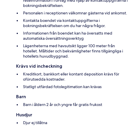
reseinformation i förväg med hjälp av kontaktuppgifterna i
bokningsbekräftelsen.
Personalen i receptionen välkomnar gästerna vid ankomst.
Kontakta boendet via kontaktuppgifterna i
bokningsbekräftelsen om du har några frågor.
Informationen från boendet kan ha översatts med
automatiska översättningsverktyg
Lägenheterna med havsutsikt ligger 100 meter från
hotellet. Måltider och bekvämligheter finns tillgängliga i
hotellets huvudbyggnad.
Krävs vid incheckning
Kreditkort, bankkort eller kontant deposition krävs för
oförutsedda kostnader.
Statligt utfärdad fotolegitimation kan krävas
Barn
Barn i åldern 2 år och yngre får gratis frukost
Husdjur
Djur ej tillåtna