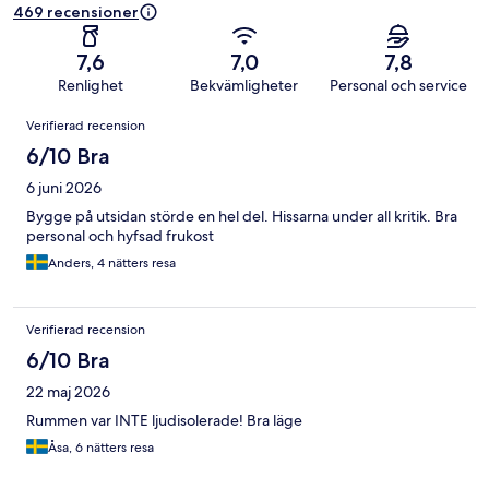
469 recensioner
7,6
7,0
7,8
Renlighet
Bekvämligheter
Personal och service
Recensioner
Verifierad recension
6/10 Bra
6 juni 2026
Bygge på utsidan störde en hel del. Hissarna under all kritik. Bra
personal och hyfsad frukost
Anders, 4 nätters resa
Verifierad recension
6/10 Bra
22 maj 2026
Rummen var INTE ljudisolerade! Bra läge
Åsa, 6 nätters resa