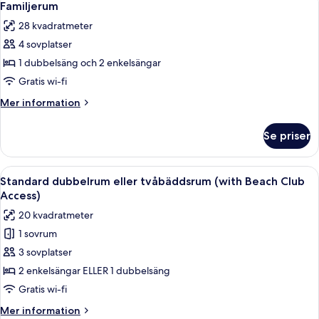
6
tvåbäddsrum
Familjerum
alla
-
28 kvadratmeter
havsutsikt
foton
4 sovplatser
för
Familjerum
1 dubbelsäng och 2 enkelsängar
Gratis wi-fi
Mer
Mer information
information
om
Se priser
Familjerum
Öppna
Ett modernt hotellrum med en stor sän
5
Standard dubbelrum eller tvåbäddsrum (with Beach Club
alla
Access)
foton
20 kvadratmeter
för
1 sovrum
Standard
3 sovplatser
dubbelrum
eller
2 enkelsängar ELLER 1 dubbelsäng
tvåbäddsrum
Gratis wi-fi
(with
Mer
Mer information