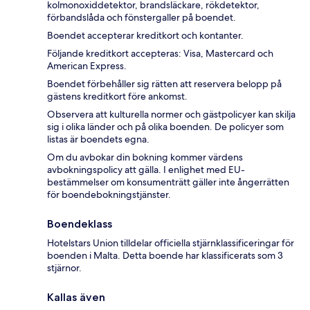
kolmonoxiddetektor, brandsläckare, rökdetektor,
förbandslåda och fönstergaller på boendet.
Boendet accepterar kreditkort och kontanter.
Följande kreditkort accepteras: Visa, Mastercard och
American Express.
Boendet förbehåller sig rätten att reservera belopp på
gästens kreditkort före ankomst.
Observera att kulturella normer och gästpolicyer kan skilja
sig i olika länder och på olika boenden. De policyer som
listas är boendets egna.
Om du avbokar din bokning kommer värdens
avbokningspolicy att gälla. I enlighet med EU-
bestämmelser om konsumenträtt gäller inte ångerrätten
för boendebokningstjänster.
Boendeklass
Hotelstars Union tilldelar officiella stjärnklassificeringar för
boenden i Malta. Detta boende har klassificerats som 3
stjärnor.
Kallas även