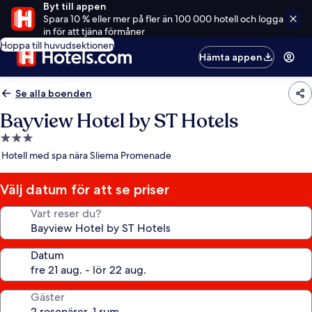
Byt till appen
Spara 10 % eller mer på fler än 100 000 hotell och logga
in för att tjäna förmåner
Hoppa till huvudsektionen
Hämta appen
Se alla boenden
Bayview Hotel by ST Hotels
3.0-
stjärnigt
Hotell med spa nära Sliema Promenade
boende
Välj datum för att se priser
Vart reser du?
Datum
Gäster