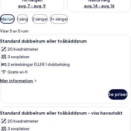
Till helgen
Nästa helg
aug. 7 - aug. 9
aug. 14 - aug. 16
Tillgängliga
Alla rum
1 säng
2 sängar
3+ sängar
filter
för
Visar 5 av 5 rum
rum
Öppna
Ett hotellrum med en säng, ett nattdu
7
Standard dubbelrum eller tvåbäddsrum
alla
20 kvadratmeter
foton
3 sovplatser
för
Standard
2 enkelsängar ELLER 1 dubbelsäng
dubbelrum
Gratis wi-fi
eller
Mer
Mer information
tvåbäddsrum
information
om
Se priser
Standard
dubbelrum
eller
Öppna
Ett modernt hotellrum med en snyggt
6
tvåbäddsrum
Standard dubbelrum eller tvåbäddsrum - viss havsutsikt
alla
20 kvadratmeter
foton
3 sovplatser
för