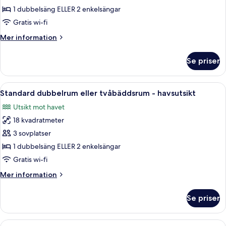
Standard
1 dubbelsäng ELLER 2 enkelsängar
dubbelrum
Gratis wi-fi
eller
Mer
Mer information
tvåbäddsrum
information
-
om
Se priser
Standard
viss
dubbelrum
havsutsikt
eller
Öppna
En småbåtshamn med många båtar för
8
tvåbäddsrum
Standard dubbelrum eller tvåbäddsrum - havsutsikt
alla
-
Utsikt mot havet
viss
foton
havsutsikt
18 kvadratmeter
för
Standard
3 sovplatser
dubbelrum
1 dubbelsäng ELLER 2 enkelsängar
eller
Gratis wi-fi
tvåbäddsrum
Mer
Mer information
-
information
havsutsikt
om
Se priser
Standard
dubbelrum
eller
Öppna
En snyggt bäddad säng med vita sängkl