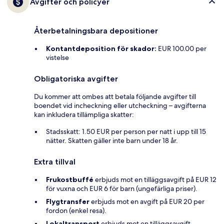
Avgifter och policyer
Återbetalningsbara depositioner
Kontantdeposition för skador:
EUR 100.00 per
vistelse
Obligatoriska avgifter
Du kommer att ombes att betala följande avgifter till
boendet vid incheckning eller utcheckning – avgifterna
kan inkludera tillämpliga skatter:
Stadsskatt: 1.50 EUR per person per natt i upp till 15
nätter. Skatten gäller inte barn under 18 år.
Extra tillval
Frukostbuffé
erbjuds mot en tilläggsavgift på EUR 12
för vuxna och EUR 6 för barn (ungefärliga priser).
Flygtransfer
erbjuds mot en avgift på EUR 20 per
fordon (enkel resa).
Lokaltransport
erbjuds mot en tilläggsavgift.