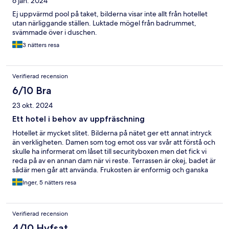
6 jan. 2024
Ej uppvärmd pool på taket, bilderna visar inte allt från hotellet
utan närliggande ställen. Luktade mögel från badrummet,
svämmade över i duschen.
3 nätters resa
Verifierad recension
6/10 Bra
23 okt. 2024
Ett hotel i behov av uppfräschning
Hotellet är mycket slitet. Bilderna på nätet ger ett annat intryck
än verkligheten. Damen som tog emot oss var svår att förstå och
skulle ha informerat om låset till securityboxen men det fick vi
reda på av en annan dam när vi reste. Terrassen är okej, badet är
sådär men går att använda. Frukosten är enformig och ganska
smaklös. Ingen utsikt.
Inger, 5 nätters resa
Verifierad recension
4/10 Hyfsat