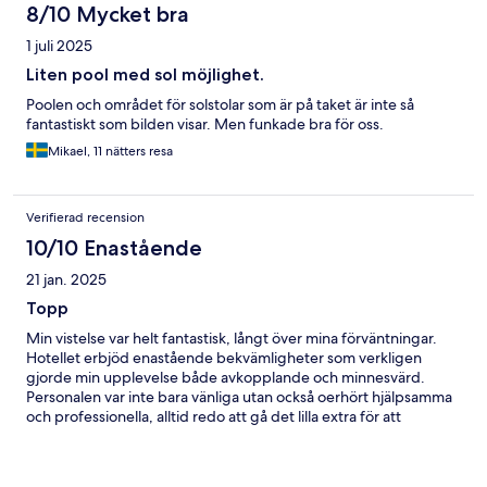
8/10 Mycket bra
1 juli 2025
Liten pool med sol möjlighet.
Poolen och området för solstolar som är på taket är inte så
fantastiskt som bilden visar. Men funkade bra för oss.
Mikael, 11 nätters resa
Verifierad recension
10/10 Enastående
21 jan. 2025
Topp
Min vistelse var helt fantastisk, långt över mina förväntningar.
Hotellet erbjöd enastående bekvämligheter som verkligen
gjorde min upplevelse både avkopplande och minnesvärd.
Personalen var inte bara vänliga utan också oerhört hjälpsamma
och professionella, alltid redo att gå det lilla extra för att
säkerställa att allt var perfekt. Jag kände mig verkligen väl
omhändertagen under hela min vistelse. Tack för en underbar
upplevelse – jag ser redan fram emot att komma tillbaka!