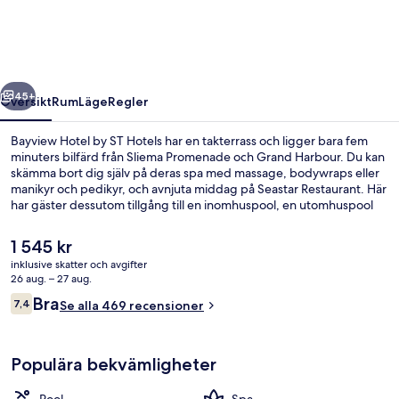
ST
Hotels
regående
Nästa
45+
Översikt
Rum
Läge
Regler
Bayview Hotel by ST Hotels har en takterrass och ligger bara fem
minuters bilfärd från Sliema Promenade och Grand Harbour. Du kan
skämma bort dig själv på deras spa med massage, bodywraps eller
manikyr och pedikyr, och avnjuta middag på Seastar Restaurant. Här
har gäster dessutom tillgång till en inomhuspool, en utomhuspool
och en bar/lounge. Resenärer brukar uppskatta den hjälpsamma
personalen och närheten till kollektivtrafik.
Det
1 545 kr
nuvarande
inklusive skatter och avgifter
priset
26 aug. – 27 aug.
Inomhuspool, utomhuspool, parasoller
är
Recensioner
Bra
7,4
Se alla 469 recensioner
1 545 kr
7,4 av 10,
Populära bekvämligheter