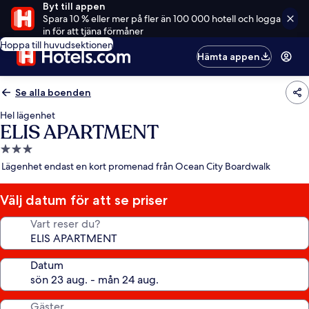
Byt till appen
Spara 10 % eller mer på fler än 100 000 hotell och logga
in för att tjäna förmåner
Hoppa till huvudsektionen
Hämta appen
Se alla boenden
Hel lägenhet
ELIS APARTMENT
3.0-
stjärnigt
Lägenhet endast en kort promenad från Ocean City Boardwalk
boende
Välj datum för att se priser
Vart reser du?
Datum
Gäster