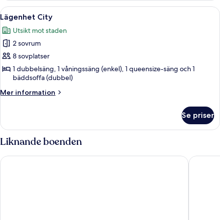
Öppna
En parkeringsplats med ett vitt stake
24
Lägenhet City
alla
Utsikt mot staden
foton
2 sovrum
för
Lägenhet
8 sovplatser
City
1 dubbelsäng, 1 våningssäng (enkel), 1 queensize-säng och 1
bäddsoffa (dubbel)
Mer
Mer information
information
om
Se priser
Lägenhet
City
Liknande boenden
Sea Breeze Inn
Madison