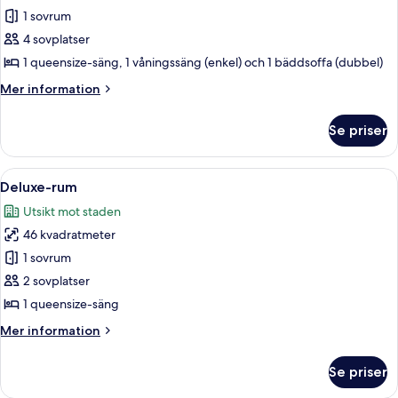
Lägenhet
1 sovrum
Economy
4 sovplatser
1 queensize-säng, 1 våningssäng (enkel) och 1 bäddsoffa (dubbel)
Mer
Mer information
information
om
Se priser
Lägenhet
Economy
Öppna
Ett hotellrum med en säng, ett skrivbor
12
Deluxe-rum
alla
Utsikt mot staden
foton
46 kvadratmeter
för
Deluxe-
1 sovrum
rum
2 sovplatser
1 queensize-säng
Mer
Mer information
information
om
Se priser
Deluxe-
rum