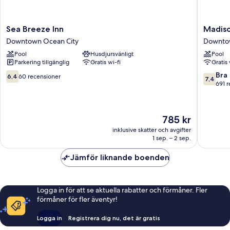
Sea
Madiso
Sea Breeze Inn
Madiso
Breeze
Beach
Downtown Ocean City
Downtow
Inn
Motel
Pool
Husdjursvänligt
Pool
Downtown
Downto
Parkering tillgänglig
Gratis wi-fi
Gratis 
Ocean
Ocean
City
City
6.4
7.4
Bra
6,4
60 recensioner
7,4
av
av
691 
10,
10,
60 recensioner
Bra,
691 rece
Priset
785 kr
är
inklusive skatter och avgifter
785 kr
1 sep. – 2 sep.
Jämför liknande boenden
Logga in för att se aktuella rabatter och förmåner. Fler
förmåner för fler äventyr!
Logga in
Registrera dig nu, det är gratis