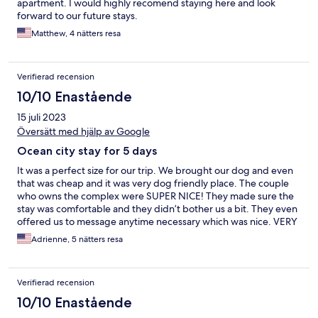
apartment. I would highly recomend staying here and look
forward to our future stays.
Matthew, 4 nätters resa
Verifierad recension
10/10 Enastående
15 juli 2023
Översätt med hjälp av Google
Ocean city stay for 5 days
It was a perfect size for our trip. We brought our dog and even
that was cheap and it was very dog friendly place. The couple
who owns the complex were SUPER NICE! They made sure the
stay was comfortable and they didn’t bother us a bit. They even
offered us to message anytime necessary which was nice. VERY
COMFORTABLE BEDDING!! I would highly recommend!!
Adrienne, 5 nätters resa
Verifierad recension
10/10 Enastående