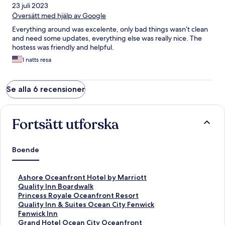
23 juli 2023
Översätt med hjälp av Google
Everything around was excelente, only bad things wasn’t clean
and need some updates, everything else was really nice. The
hostess was friendly and helpful.
1 natts resa
Se alla 6 recensioner
Fortsätt utforska
Boende
L
Ashore Oceanfront Hotel by Marriott
ä
L
Quality Inn Boardwalk
n
ä
L
Princess Royale Oceanfront Resort
k
n
ä
L
Quality Inn & Suites Ocean City Fenwick
t
k
n
ä
L
Fenwick Inn
i
t
k
n
ä
L
Grand Hotel Ocean City Oceanfront