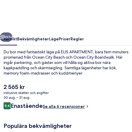
regående
Nästa
137+
Översikt
Bekvämligheter
Läge
Priser
Regler
Du bor med fantastiskt läge på ELIS APARTMENT, bara fem minuters
promenad från Ocean City Beach och Ocean City Boardwalk. Här
ingår parkering, och gäster som vill hålla sig aktiva bor nära
kajakpaddling och skärmsegling. Samtliga lägenheter har kök,
memory foam-madrasser och kuddmenyer.
Det
2 565 kr
nuvarande
inklusive skatter och avgifter
priset
30 aug. – 31 aug.
Familjelägenhet | Terrass/Patio
är
Recensioner
Enastående
9,4
Se alla 6 recensioner
2 565 kr
9,4 av 10,
Populära bekvämligheter