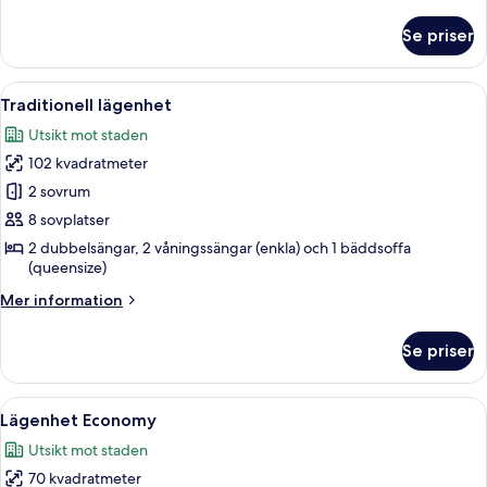
information
om
Se priser
Lägenhet
Classic
Öppna
Traditionell lägenhet | Memory foam-m
23
Traditionell lägenhet
alla
Utsikt mot staden
foton
102 kvadratmeter
för
Traditionell
2 sovrum
lägenhet
8 sovplatser
2 dubbelsängar, 2 våningssängar (enkla) och 1 bäddsoffa
(queensize)
Mer
Mer information
information
om
Se priser
Traditionell
lägenhet
Öppna
En takförsedd uteplats med vita räcke
21
Lägenhet Economy
alla
Utsikt mot staden
foton
70 kvadratmeter
för