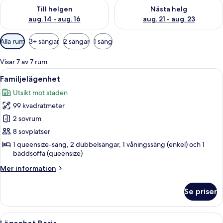
Kontrollera tillgängligheten för den här helgen aug. 14 - aug. 
Kontrollera tillgängligheten fö
Till helgen
Nästa helg
aug. 14 - aug. 16
aug. 21 - aug. 23
Tillgängliga
Alla rum
3+ sängar
2 sängar
1 säng
filter
för
Visar 7 av 7 rum
rum
Öppna
Ett rum med en våningssäng, en spege
25
Familjelägenhet
alla
Utsikt mot staden
foton
99 kvadratmeter
för
Familjelägenhet
2 sovrum
8 sovplatser
1 queensize-säng, 2 dubbelsängar, 1 våningssäng (enkel) och 1
bäddsoffa (queensize)
Mer
Mer information
information
om
Se priser
Familjelägenhet
Öppna
Ett kompakt vardagsrum med ett litet 
24