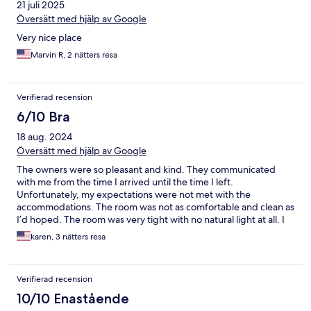
21 juli 2025
Översätt med hjälp av Google
Very nice place
Marvin R, 2 nätters resa
Verifierad recension
6/10 Bra
18 aug. 2024
Översätt med hjälp av Google
The owners were so pleasant and kind. They communicated
with me from the time I arrived until the time I left.
Unfortunately, my expectations were not met with the
accommodations. The room was not as comfortable and clean as
I’d hoped. The room was very tight with no natural light at all. I
wish I could write a more positive review because the owners
karen, 3 nätters resa
are really delightful people.
Verifierad recension
10/10 Enastående