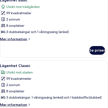
Lägenhet Basic
alla
Utsikt mot trädgården
foton
99 kvadratmeter
för
Lägenhet
2 sovrum
Basic
8 sovplatser
3 dubbelsängar och 1 våningssäng (enkel)
Mer
Mer information
information
om
Se priser
Lägenhet
Basic
Öppna
Ett rum med två sängar, var och en me
21
Lägenhet Classic
alla
Utsikt mot staden
foton
99 kvadratmeter
för
Lägenhet
2 sovrum
Classic
8 sovplatser
3 dubbelsängar, 1 våningssäng (enkel) och 1 bäddsoffa (dubbel)
Mer
Mer information