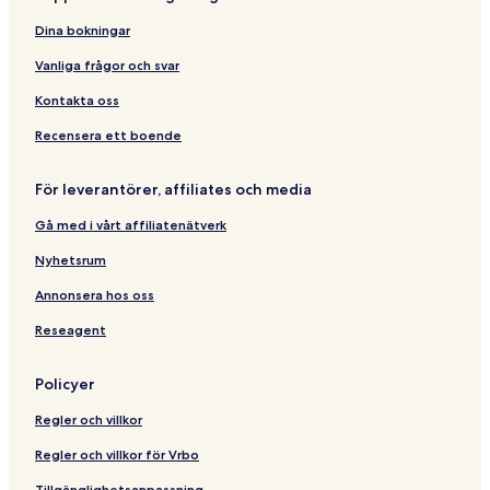
e
D
s
l
l
C
Dina bokningar
s
r
&
i
i
S
t
Vanliga frågor och svar
v
u
y
e
i
/
Kontakta oss
W
t
O
e
e
c
Recensera ett boende
s
s
e
t
O
a
För leverantörer, affiliates och media
3
c
n
f
e
f
Gå med i vårt affiliatenätverk
3
a
r
B
n
o
Nyhetsrum
e
b
n
d
l
t
Annonsera hos oss
r
o
Reseagent
o
c
o
k
m
Policyer
C
o
Regler och villkor
n
d
Regler och villkor för Vrbo
o
Tillgänglighetsanpassning