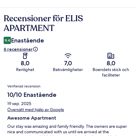
Recensioner för ELIS
Recensioner
APARTMENT
Enastående
9,4
6 recensioner
8,0
7,0
8,0
Renlighet
Bekvämligheter
Boendets skick och
faciliteter
Recensioner
Verifierad recension
10/10 Enastående
19 sep. 2025
Översätt med hjälp av Google
Awesome Apartment
Our stay was amazing and family friendly. The owners are super
nice and communicated with us until we arrived at the