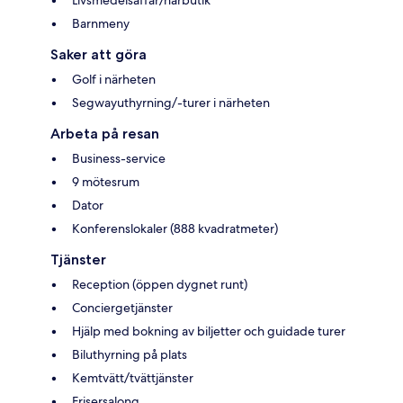
Livsmedelsaffär/närbutik
Barnmeny
Saker att göra
Golf i närheten
Segwayuthyrning/-turer i närheten
Arbeta på resan
Business-service
9 mötesrum
Dator
Konferenslokaler (888 kvadratmeter)
Tjänster
Reception (öppen dygnet runt)
Conciergetjänster
Hjälp med bokning av biljetter och guidade turer
Biluthyrning på plats
Kemtvätt/tvättjänster
Frisersalong