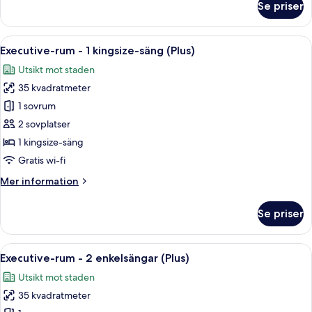
Se priser
icke-
Rum
-
rökare
2
Öppna
Ett modernt hotellrum med en soffa, tv
9
enkelsängar
Executive-rum - 1 kingsize-säng (Plus)
alla
-
Utsikt mot staden
tillgänglighetsanpassat
foton
-
35 kvadratmeter
för
icke-
Executive-
1 sovrum
rökare
rum
2 sovplatser
-
1 kingsize-säng
1
Gratis wi-fi
kingsize-
Mer
Mer information
säng
information
(Plus)
om
Se priser
Executive-
rum
-
Öppna
Ett hotellrum med en säng, en soffa, e
9
1
Executive-rum - 2 enkelsängar (Plus)
alla
kingsize-
Utsikt mot staden
säng
foton
(Plus)
35 kvadratmeter
för