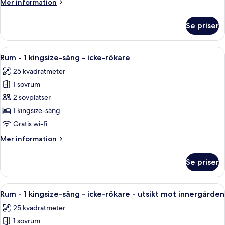
Mer
Mer information
Christmas)
information
om
Se priser
Svit
Executive
(Pommery
Öppna
Ett hotellrum med en stor säng, två 
6
Christmas)
Rum - 1 kingsize-säng - icke-rökare
alla
25 kvadratmeter
foton
1 sovrum
för
Rum
2 sovplatser
-
1 kingsize-säng
1
Gratis wi-fi
kingsize-
Mer
Mer information
säng
information
-
om
Se priser
Rum
icke-
-
rökare
1
Öppna
Ett hotellrum med en säng, en soffa, 
8
kingsize-
Rum - 1 kingsize-säng - icke-rökare - utsikt mot innergården
alla
säng
25 kvadratmeter
-
foton
icke-
1 sovrum
för