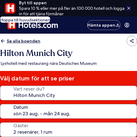
Byt till appen
Spara 10 % eller mer på fler än 100 000 hotell och logga
in för att tjäna förmåner
Hoppa till huvudsektionen
Hämta appen
Se alla boenden
Hilton Munich City
Lyxhotell med restaurang nära Deutsches Museum
Välj datum för att se priser
Vart reser du?
Datum
Gäster