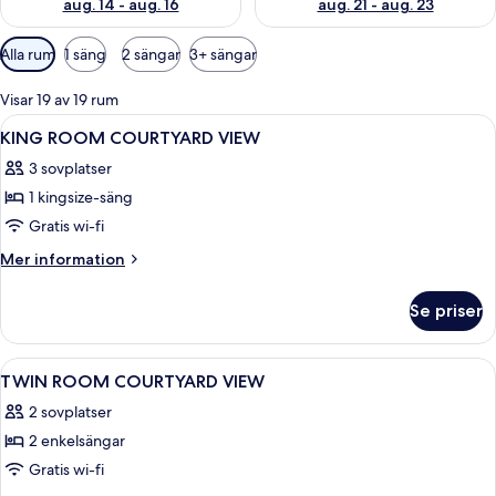
aug. 14 - aug. 16
aug. 21 - aug. 23
Tillgängliga
Alla rum
1 säng
2 sängar
3+ sängar
filter
för
Visar 19 av 19 rum
rum
Öppna
Ett hotellrum med en stor säng, ett skr
9
KING ROOM COURTYARD VIEW
alla
3 sovplatser
foton
1 kingsize-säng
för
KING
Gratis wi-fi
ROOM
Mer
Mer information
COURTYARD
information
om
VIEW
Se priser
KING
ROOM
COURTYARD
Öppna
Ett hotellrum med två sängar, ett skriv
8
VIEW
TWIN ROOM COURTYARD VIEW
alla
2 sovplatser
foton
2 enkelsängar
för
TWIN
Gratis wi-fi