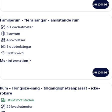
-
om
Se priser
Rum
icke-
-
rökare
1
Öppna
Ett hotellrum med en stor säng, ett skr
12
queensize-
Familjerum - flera sängar - anslutande rum
alla
säng
50 kvadratmeter
-
foton
icke-
1 sovrum
för
rökare
Familjerum
4 sovplatser
-
3 dubbelsängar
flera
Gratis wi-fi
sängar
Mer
Mer information
-
information
anslutande
om
Se priser
Familjerum
rum
-
flera
Öppna
Ett hotellrum med en stor säng, ett skr
7
sängar
Rum - 1 kingsize-säng - tillgänglighetsanpassat - icke-
alla
-
rökare
anslutande
foton
Utsikt mot staden
rum
för
25 kvadratmeter
Rum