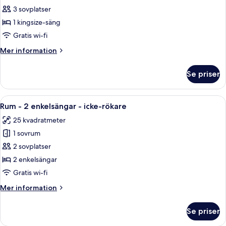
rökare
Rum
3 sovplatser
-
1 kingsize-säng
1
Gratis wi-fi
kingsize-
Mer
Mer information
säng
information
-
om
Se priser
Rum
icke-
-
rökare
1
Öppna
Ett hotellrum med två sängar, ett skri
-
7
kingsize-
Rum - 2 enkelsängar - icke-rökare
alla
utsikt
säng
25 kvadratmeter
-
foton
mot
icke-
1 sovrum
för
innergården
rökare
Rum
2 sovplatser
-
-
utsikt
2 enkelsängar
mot
2
Gratis wi-fi
innergården
enkelsängar
Mer
Mer information
-
information
icke-
om
Se priser
Rum
rökare
-