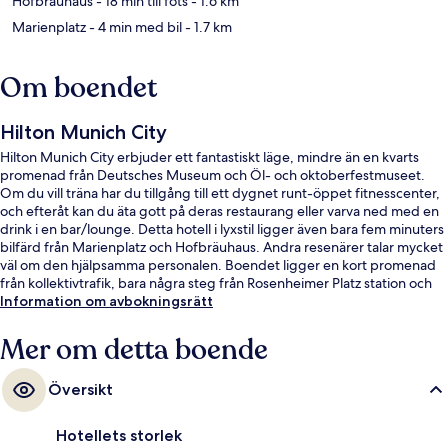
Hofbräuhaus
- 18 min till fots
- 1.6 km
Marienplatz
- 4 min med bil
- 1.7 km
Om boendet
Hilton Munich City
Hilton Munich City erbjuder ett fantastiskt läge, mindre än en kvarts
promenad från Deutsches Museum och Öl- och oktoberfestmuseet.
Om du vill träna har du tillgång till ett dygnet runt-öppet fitnesscenter,
och efteråt kan du äta gott på deras restaurang eller varva ned med en
drink i en bar/lounge. Detta hotell i lyxstil ligger även bara fem minuters
bilfärd från Marienplatz och Hofbräuhaus. Andra resenärer talar mycket
väl om den hjälpsamma personalen. Boendet ligger en kort promenad
från kollektivtrafik, bara några steg från Rosenheimer Platz station och
till Am Gasteig spårvagnshållplats tar det 6 minuter att gå.
Information om avbokningsrätt
Mer om detta boende
Översikt
Hotellets storlek