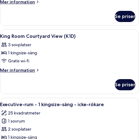
ROOM
Mer
Mer information
COURTYARD
information
om
VIEW
Se priser
TWIN
ROOM
COURTYARD
Öppna
Allergitestade sängkläder och värdef
5
VIEW
King Room Courtyard View (K1D)
alla
3 sovplatser
foton
1 kingsize-säng
för
King
Gratis wi-fi
Room
Mer
Mer information
Courtyard
information
om
View
Se priser
King
(K1D)
Room
Courtyard
Öppna
Ett hotellrum med en stor säng, ett skr
10
View
Executive-rum - 1 kingsize-säng - icke-rökare
alla
(K1D)
25 kvadratmeter
foton
1 sovrum
för
Executive-
2 sovplatser
rum
1 kingsize-säng