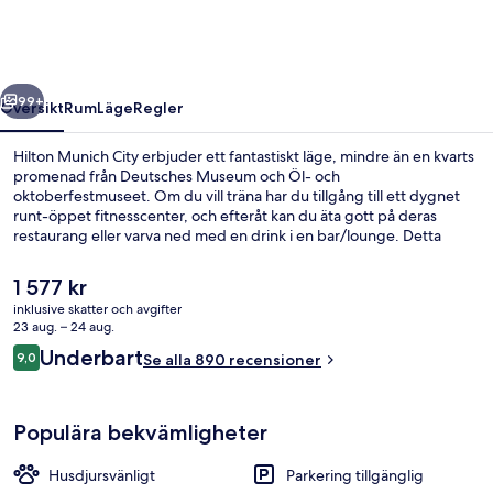
regående
Nästa
99+
Översikt
Rum
Läge
Regler
Hilton Munich City erbjuder ett fantastiskt läge, mindre än en kvarts
promenad från Deutsches Museum och Öl- och
oktoberfestmuseet. Om du vill träna har du tillgång till ett dygnet
runt-öppet fitnesscenter, och efteråt kan du äta gott på deras
restaurang eller varva ned med en drink i en bar/lounge. Detta
hotell i lyxstil ligger även bara fem minuters bilfärd från Marienplatz
och Hofbräuhaus. Andra resenärer talar mycket väl om den
Det
1 577 kr
hjälpsamma personalen. Boendet ligger en kort promenad från
nuvarande
inklusive skatter och avgifter
kollektivtrafik, bara några steg från Rosenheimer Platz station och till
priset
23 aug. – 24 aug.
Am Gasteig spårvagnshållplats tar det 6 minuter att gå.
Lobby
är
Recensioner
Underbart
9,0
Se alla 890 recensioner
1 577 kr
9,0 av 10,
Populära bekvämligheter
Husdjursvänligt
Parkering tillgänglig