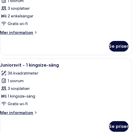
Executive-
1 sovrum
rum
3 sovplatser
-
2 enkelsängar
2
Gratis wi-fi
enkelsängar
Mer
Mer information
(Plus)
information
om
Se priser
Executive-
rum
-
Öppna
Ett modernt hotellrum med en platt-TV,
10
2
Juniorsvit - 1 kingsize-säng
alla
enkelsängar
36 kvadratmeter
(Plus)
foton
1 sovrum
för
Juniorsvit
3 sovplatser
-
1 kingsize-säng
1
Gratis wi-fi
kingsize-
Mer
Mer information
säng
information
om
Se priser
Juniorsvit