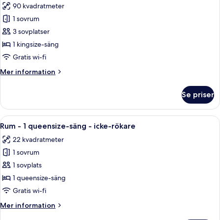
90 kvadratmeter
-
foton
icke-
1 sovrum
för
rökare
Svit
3 sovplatser
Executive
1 kingsize-säng
-
Gratis wi-fi
1
Mer
Mer information
kingsize-
information
säng
om
Se priser
Svit
-
Executive
icke-
-
Öppna
Ett hotellrum med en stor säng, ett skr
rökare
6
1
Rum - 1 queensize-säng - icke-rökare
alla
kingsize-
22 kvadratmeter
säng
foton
-
1 sovrum
för
icke-
Rum
1 sovplats
rökare
-
1 queensize-säng
1
Gratis wi-fi
queensize-
Mer
Mer information
säng
information