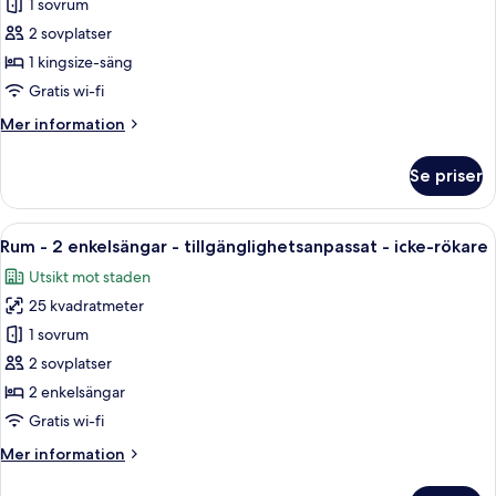
1 sovrum
-
1
2 sovplatser
kingsize-
1 kingsize-säng
säng
Gratis wi-fi
-
Mer
Mer information
tillgänglighetsanpassat
information
-
om
Se priser
Rum
icke-
-
rökare
1
Öppna
Ett hotellrum med två sängar, ett nat
14
kingsize-
Rum - 2 enkelsängar - tillgänglighetsanpassat - icke-rökare
alla
säng
Utsikt mot staden
-
foton
tillgänglighetsanpassat
25 kvadratmeter
för
-
Rum
1 sovrum
icke-
-
rökare
2 sovplatser
2
2 enkelsängar
enkelsängar
Gratis wi-fi
-
Mer
Mer information
tillgänglighetsanpassat
information
-
om