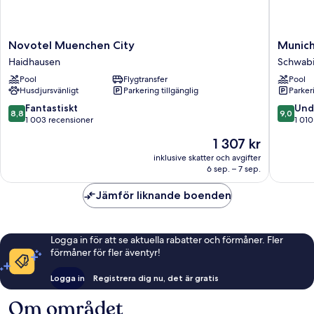
Novotel
Munich
Novotel Muenchen City
Munich
Muenchen
Marriott
Haidhausen
Schwab
City
Hotel
Pool
Flygtransfer
Pool
Haidhausen
Schwab
Husdjursvänligt
Parkering tillgänglig
Parkeri
8.8
9.0
Fantastiskt
Und
8,8
9,0
av
av
1 003 recensioner
1 010
10,
10,
Priset
1 307 kr
Fantastiskt,
Underba
är
1 003 recensioner
1 010 re
inklusive skatter och avgifter
1 307 kr
6 sep. – 7 sep.
Jämför liknande boenden
Logga in för att se aktuella rabatter och förmåner. Fler
förmåner för fler äventyr!
Logga in
Registrera dig nu, det är gratis
Om området