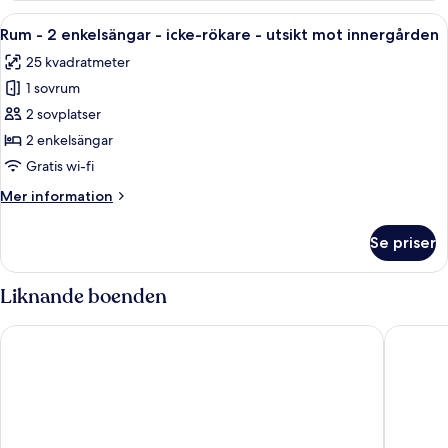
2
Öppna
Ett hotellrum med en säng, en soffa, 
8
enkelsängar
Rum - 2 enkelsängar - icke-rökare - utsikt mot innergården
alla
-
25 kvadratmeter
icke-
foton
rökare
1 sovrum
för
Rum
2 sovplatser
-
2 enkelsängar
2
Gratis wi-fi
enkelsängar
Mer
Mer information
-
information
icke-
om
Se priser
Rum
rökare
-
-
2
Liknande boenden
utsikt
enkelsängar
mot
-
Novotel Muenchen City
Munich M
icke-
innergården
rökare
-
utsikt
mot
innergården