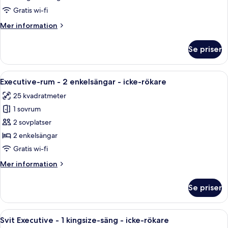
-
Gratis wi-fi
1
Mer
Mer information
kingsize-
information
säng
om
Se priser
Executive-
-
rum
icke-
-
Öppna
Ett hotellrum med två sängar, ett skri
rökare
8
1
Executive-rum - 2 enkelsängar - icke-rökare
alla
kingsize-
25 kvadratmeter
säng
foton
-
1 sovrum
för
icke-
Executive-
2 sovplatser
rökare
rum
2 enkelsängar
-
Gratis wi-fi
2
Mer
Mer information
enkelsängar
information
-
om
Se priser
Executive-
icke-
rum
rökare
-
Öppna
Ett hotellrum med en säng, ett skrivbo
10
2
Svit Executive - 1 kingsize-säng - icke-rökare
alla
enkelsängar