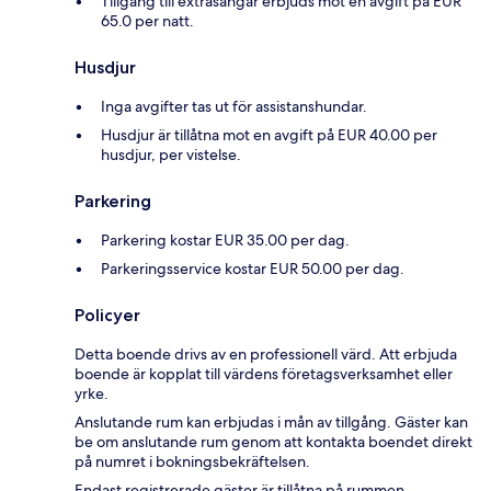
Tillgång till extrasängar erbjuds mot en avgift på EUR
65.0 per natt.
Husdjur
Inga avgifter tas ut för assistanshundar.
Husdjur är tillåtna mot en avgift på EUR 40.00 per
husdjur, per vistelse.
Parkering
Parkering kostar EUR 35.00 per dag.
Parkeringsservice kostar EUR 50.00 per dag.
Policyer
Detta boende drivs av en professionell värd. Att erbjuda
boende är kopplat till värdens företagsverksamhet eller
yrke.
Anslutande rum kan erbjudas i mån av tillgång. Gäster kan
be om anslutande rum genom att kontakta boendet direkt
på numret i bokningsbekräftelsen.
Endast registrerade gäster är tillåtna på rummen.