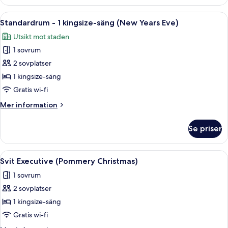
-
1
Öppna
Ett hotellrum med en stor säng, två 
12
kingsize-
Standardrum - 1 kingsize-säng (New Years Eve)
alla
säng
Utsikt mot staden
foton
1 sovrum
för
Standardrum
2 sovplatser
-
1 kingsize-säng
1
Gratis wi-fi
kingsize-
Mer
Mer information
säng
information
(New
om
Se priser
Standardrum
Years
-
Eve)
1
Öppna
Ett vardagsrum med en soffa, fåtöljer,
6
kingsize-
Svit Executive (Pommery Christmas)
alla
säng
1 sovrum
(New
foton
Years
2 sovplatser
för
Eve)
Svit
1 kingsize-säng
Executive
Gratis wi-fi
(Pommery