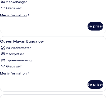
Double
2 enkelsängar
Mayan
Gratis wi-fi
Bungalow
Mer
Mer information
information
om
Se priser
Double
Mayan
Bungalow
Öppna
Sängtillbehör av högsta kvalitet, dun
11
Queen Mayan Bungalow
alla
24 kvadratmeter
foton
2 sovplatser
för
Queen
1 queensize-säng
Mayan
Gratis wi-fi
Bungalow
Mer
Mer information
information
om
Se priser
Queen
Mayan
Bungalow