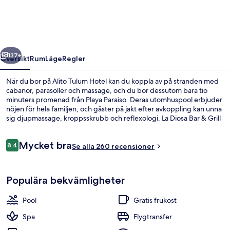
regående
Nästa
137+
Översikt
Rum
Läge
Regler
När du bor på Alito Tulum Hotel kan du koppla av på stranden med
cabanor, parasoller och massage, och du bor dessutom bara tio
minuters promenad från Playa Paraiso. Deras utomhuspool erbjuder
nöjen för hela familjen, och gäster på jakt efter avkoppling kan unna
sig djupmassage, kroppsskrubb och reflexologi. La Diosa Bar & Grill
serverar frukost och middag, och du kan ta dig till deras bar om du
vill varva ned med en drink. Några ytterligare höjdpunkter här är en
Recensioner
Mycket bra
strandbar och en snackbar/deli.
8,4
Se alla 260 recensioner
8,4 av 10,
Terrass/Patio
Populära bekvämligheter
Pool
Gratis frukost
Spa
Flygtransfer