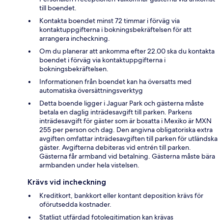
till boendet.
Kontakta boendet minst 72 timmar i förväg via
kontaktuppgifterna i bokningsbekräftelsen för att
arrangera incheckning.
Om du planerar att ankomma efter 22.00 ska du kontakta
boendet i förväg via kontaktuppgifterna i
bokningsbekräftelsen.
Informationen från boendet kan ha översatts med
automatiska översättningsverktyg
Detta boende ligger i Jaguar Park och gästerna måste
betala en daglig inträdesavgift till parken. Parkens
inträdesavgift för gäster som är bosatta i Mexiko är MXN
255 per person och dag. Den angivna obligatoriska extra
avgiften omfattar inträdesavgiften till parken för utländska
gäster. Avgifterna debiteras vid entrén till parken.
Gästerna får armband vid betalning. Gästerna måste bära
armbanden under hela vistelsen.
Krävs vid incheckning
Kreditkort, bankkort eller kontant deposition krävs för
oförutsedda kostnader.
Statligt utfärdad fotolegitimation kan krävas