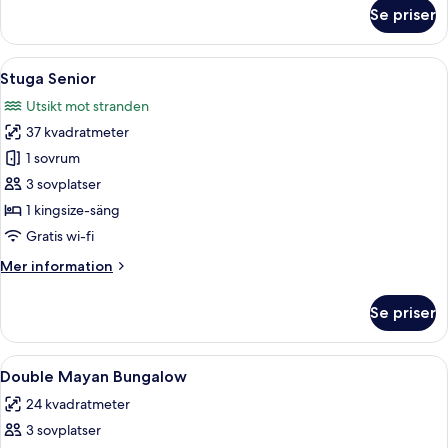
om
Se priser
Garden
Bungalow
King
Öppna
En liten hydda med ett halmtak, en en
7
Stuga Senior
alla
Utsikt mot stranden
foton
37 kvadratmeter
för
Stuga
1 sovrum
Senior
3 sovplatser
1 kingsize-säng
Gratis wi-fi
Mer
Mer information
information
om
Se priser
Stuga
Senior
Öppna
Ett rum med en säng, vita gardiner oc
17
Double Mayan Bungalow
alla
24 kvadratmeter
foton
3 sovplatser
för