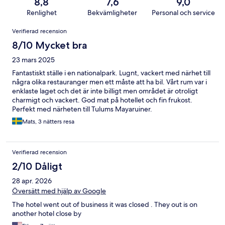
8,8
7,6
9,0
Renlighet
Bekvämligheter
Personal och service
Recensioner
Verifierad recension
8/10 Mycket bra
23 mars 2025
Fantastiskt ställe i en nationalpark. Lugnt, vackert med närhet till
några olika restauranger men ett måste att ha bil. Vårt rum var i
enklaste laget och det är inte billigt men området är otroligt
charmigt och vackert. God mat på hotellet och fin frukost.
Perfekt med närheten till Tulums Mayaruiner.
Mats, 3 nätters resa
Verifierad recension
2/10 Dåligt
28 apr. 2026
Översätt med hjälp av Google
The hotel went out of business it was closed . They out is on
another hotel close by