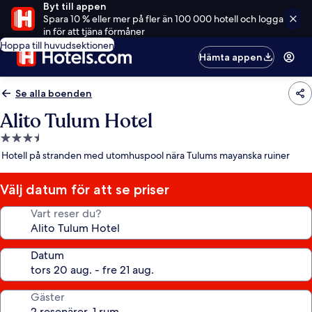
Byt till appen
Spara 10 % eller mer på fler än 100 000 hotell och logga
in för att tjäna förmåner
Hoppa till huvudsektionen
Hämta appen
Se alla boenden
Alito Tulum Hotel
3.5-
stjärnigt
Hotell på stranden med utomhuspool nära Tulums mayanska ruiner
boende
Välj datum för att se priser
Vart reser du?
Datum
Gäster