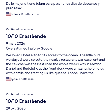
De lo mejor q tiene tulum para pasar unos dias de descanso y
puro relax
holiver, 3 nätters resa
Verifierad recension
10/10 Enastående
9 mars 2026
Översätt med hjälp av Google
We loved Hotel Alito for its access to the ocean. The little huts
we stayed were so cute.the nearby restaurant was excellent and
the ceviche was the Best i had the whole week i was in Mexico.
Daniel and Rudolpho at the front desk were amazing.helping us
with a smile and treating us like queens. I hope I have the
chance to come back to Tulum and Hotel Alito will be my first
Lydia, 1 natts resa
choice
Verifierad recension
10/10 Enastående
29 okt. 2025