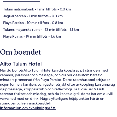
Tulum nationalpark
- 1 min till fots
- 0.0 km
Jaguarparken
- 1 min till fots
- 0.0 km
Playa Paraiso
- 10 min till fots
- 0.8 km
Tulums mayanska ruiner
- 13 min till fots
- 1.1 km
Playa Ruinas
- 19 min till fots
- 1.6 km
Om boendet
Alito Tulum Hotel
När du bor på Alito Tulum Hotel kan du koppla av på stranden med
cabanor, parasoller och massage, och du bor dessutom bara tio
minuters promenad från Playa Paraiso. Deras utomhuspool erbjuder
nöjen för hela familjen, och gäster på jakt efter avkoppling kan unna sig
djupmassage, kroppsskrubb och reflexologi. La Diosa Bar & Grill
serverar frukost och middag, och du kan ta dig till deras bar om du vill
varva ned med en drink. Några ytterligare höjdpunkter här är en
strandbar och en snackbar/deli.
Information om avbokningsrätt