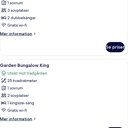
Garden
1 sovrum
Bungalow
3 sovplatser
Double
2 dubbelsängar
Gratis wi-fi
Mer
Mer information
information
om
Se priser
Garden
Bungalow
Double
Öppna
Ett rum med en säng dekorerad med ros
10
Garden Bungalow King
alla
Utsikt mot trädgården
foton
25 kvadratmeter
för
Garden
1 sovrum
Bungalow
2 sovplatser
King
1 kingsize-säng
Gratis wi-fi
Mer
Mer information
information