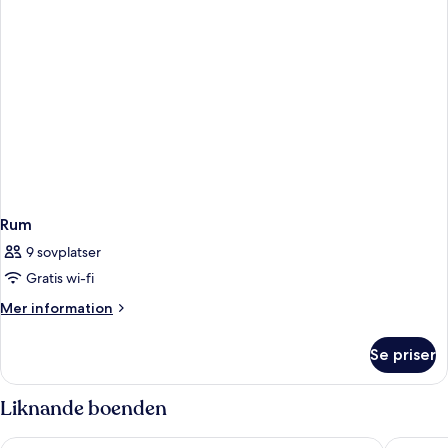
Rum
9 sovplatser
Gratis wi-fi
Mer
Mer information
information
om
Se priser
Rum
Liknande boenden
Elements Tulum Boutique Hotel
Motto by