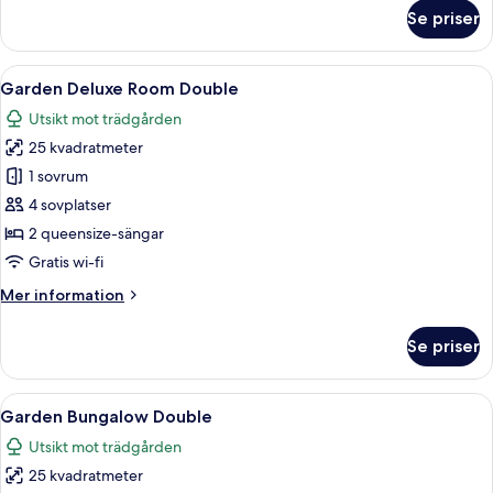
om
Se priser
Garden
Superior
Suite
Öppna
Ett badrum med toalett, dusch och en
2
King
Garden Deluxe Room Double
alla
Utsikt mot trädgården
foton
25 kvadratmeter
för
Garden
1 sovrum
Deluxe
4 sovplatser
Room
2 queensize-sängar
Double
Gratis wi-fi
Mer
Mer information
information
om
Se priser
Garden
Deluxe
Room
Öppna
Ett rum med fyra sängar, var och en 
3
Double
Garden Bungalow Double
alla
Utsikt mot trädgården
foton
25 kvadratmeter
för