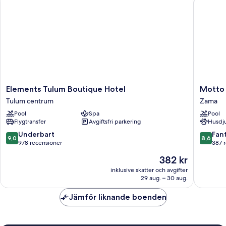
Elements
Motto
Elements Tulum Boutique Hotel
Motto 
Tulum
by
Tulum centrum
Zama
Boutique
Hilton
Pool
Spa
Pool
Hotel
Tulum
Flygtransfer
Avgiftsfri parkering
Husdju
Tulum
Zama
centrum
9.0
8.6
Underbart
Fant
9,0
8,6
av
av
978 recensioner
387 
10,
10,
Priset
382 kr
Underbart,
Fantastis
är
978 recensioner
387 rec
inklusive skatter och avgifter
382 kr
29 aug. – 30 aug.
Jämför liknande boenden