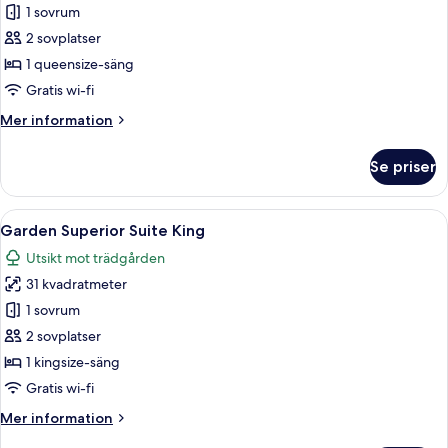
Garden
1 sovrum
Deluxe
2 sovplatser
Room
1 queensize-säng
Queen
Gratis wi-fi
Mer
Mer information
information
om
Se priser
Garden
Deluxe
Room
Öppna
Ett hotellrum med en stor tavla, en trä
4
Queen
Garden Superior Suite King
alla
Utsikt mot trädgården
foton
31 kvadratmeter
för
Garden
1 sovrum
Superior
2 sovplatser
Suite
1 kingsize-säng
King
Gratis wi-fi
Mer
Mer information
information