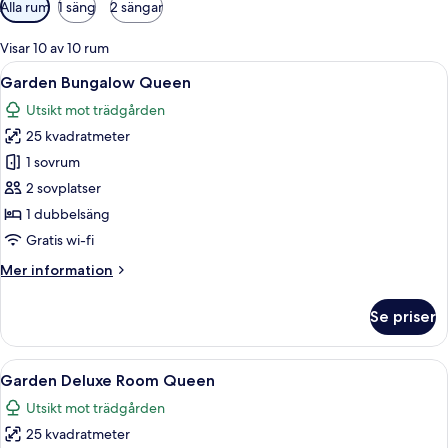
Tillgängliga
Alla rum
1 säng
2 sängar
filter
för
Visar 10 av 10 rum
rum
Öppna
En flätad korg på en rustik träyta, e
3
Garden Bungalow Queen
alla
Utsikt mot trädgården
foton
25 kvadratmeter
för
Garden
1 sovrum
Bungalow
2 sovplatser
Queen
1 dubbelsäng
Gratis wi-fi
Mer
Mer information
information
om
Se priser
Garden
Bungalow
Queen
Öppna
Ett sovrum med en säng under ett himme
2
Garden Deluxe Room Queen
alla
Utsikt mot trädgården
foton
25 kvadratmeter
för