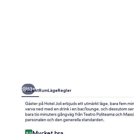
53+
Översikt
Rum
Läge
Regler
Gäster på Hotel Joli erbjuds ett utmärkt läge, bara fem 
varva ned med en drink i en bar/lounge, och dessutom serve
bara tio minuters gångväg från Teatro Politeama och Mass
personalen och den generella standarden.
Recensioner
Mycket bra
8,0