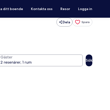
ra ditt boende
Kontakta oss
Resor
Logga in
Dela
Spara
Gäster
Sök