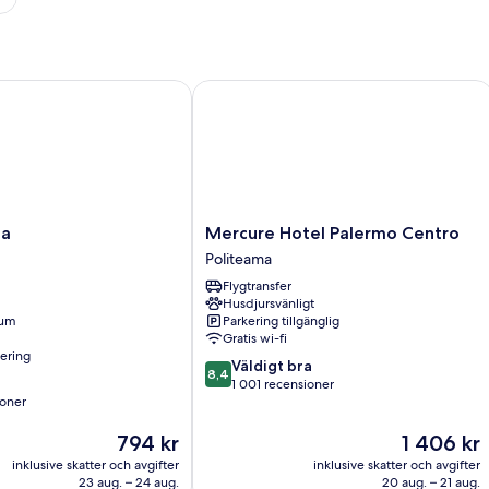
Mercure Hotel Palermo Centro
Mercure
pa
Mercure Hotel Palermo Centro
Hotel
Politeama
Palermo
Flygtransfer
Centro
Husdjursvänligt
Politeama
rum
Parkering tillgänglig
Gratis wi-fi
nering
8.4
Väldigt bra
8,4
av
1 001 recensioner
ioner
10,
Väldigt
Priset
Priset
794 kr
1 406 kr
bra,
är
är
er
1 001 recensioner
inklusive skatter och avgifter
inklusive skatter och avgifter
794 kr
1 406 kr
23 aug. – 24 aug.
20 aug. – 21 aug.