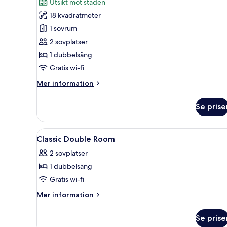
Utsikt mot staden
Classic
18 kvadratmeter
dubbelrum
1 sovrum
2 sovplatser
1 dubbelsäng
Gratis wi-fi
Mer
Mer information
information
om
Se prise
Classic
dubbelrum
Öppna
Ett sovrum med en säng, sängbo
5
Classic Double Room
alla
2 sovplatser
foton
1 dubbelsäng
för
Classic
Gratis wi-fi
Double
Mer
Mer information
Room
information
om
Se prise
Classic