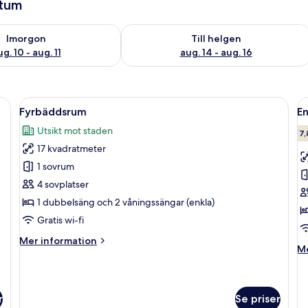
atum
0
llgängligheten för imorgon aug. 10 - aug. 11
Kontrollera tillgängligheten för den h
Imorgon
Till helgen
g. 10 - aug. 11
aug. 14 - aug. 16
, två sänglampor, en tavla ovanför sängen och en telefon på ett litet bord b
Öppna
Ett hotellrum med en stor säng, två s
Ö
6
Fyrbäddsrum
E
alla
al
Utsikt mot staden
foton
f
7,
17 kvadratmeter
för
f
Fyrbäddsrum
E
1 sovrum
4 sovplatser
1 dubbelsäng och 2 våningssängar (enkla)
Gratis wi-fi
Mer
Mer information
M
Me
information
in
om
o
Fyrbäddsrum
En
r
Se priser