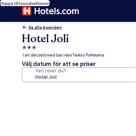
Hoppa till huvudsektionen
Se alla boenden
Hotel Joli
3.0-
stjärnigt
I art décostil med bar nära Teatro Politeama
boende
Välj datum för att se priser
Vart reser du?
Fotogalleri
för
Hotel
Joli