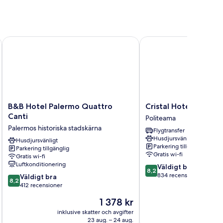
B&B Hotel Palermo Quattro Canti
Cristal Hotel Palermo
B&B
Cristal
B&B Hotel Palermo Quattro
Cristal Hotel Palerm
Hotel
Hotel
Canti
Politeama
Palermo
Palermo
Palermos historiska stadskärna
Flygtransfer
Quattro
Politeama
Husdjursvänligt
Canti
Husdjursvänligt
Parkering tillgänglig
Parkering tillgänglig
Palermos
Gratis wi-fi
Gratis wi-fi
historiska
Luftkonditionering
8.2
Väldigt bra
stadskärna
8,2
av
834 recensioner
8.2
Väldigt bra
8,2
10,
av
412 recensioner
Väldigt
10,
Priset
1 378 kr
bra,
Väldigt
är
834 recensioner
bra,
inklusive skatter och avgifter
inklusive s
1 378 kr
23 aug. – 24 aug.
412 recensioner