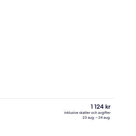
Bar (på boendet)
Det
1 124 kr
nuvarande
inklusive skatter och avgifter
priset
23 aug. – 24 aug.
Superior-rum | Värdeförvaringsskåp p
är
1 124 kr