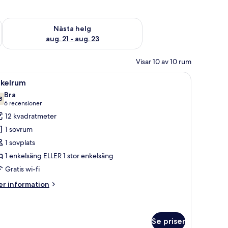
är helgen aug. 14 - aug. 16
Kontrollera tillgängligheten för nästa helg aug. 21 - aug. 23
Nästa helg
aug. 21 - aug. 23
Visar 10 av 10 rum
redvid sängen.
änglampor, en tavla ovanför sängen och en telefon på ett litet bord bredvid 
ppna
Värdeförvaringsskåp på rummet, skrivbord och
5
nkelrum
la
Bra
oton
8
7,8 av 10
(6 recensioner)
6 recensioner
ör
12 kvadratmeter
nkelrum
1 sovrum
1 sovplats
1 enkelsäng ELLER 1 stor enkelsäng
Gratis wi-fi
er
r information
formation
m
kelrum
Se priser