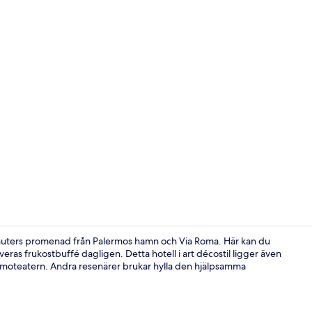
Interiör
minuters promenad från Palermos hamn och Via Roma. Här kan du
ras frukostbuffé dagligen. Detta hotell i art décostil ligger även
imoteatern. Andra resenärer brukar hylla den hjälpsamma
Exteriör