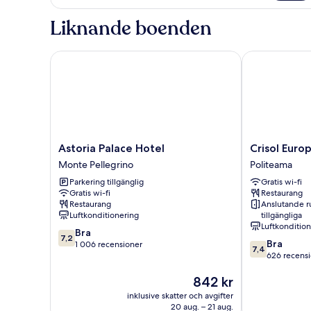
Double
Room
Liknande boenden
Astoria Palace Hotel
Crisol Europa
Astoria
Crisol
Astoria Palace Hotel
Crisol Euro
Palace
Europa
Monte Pellegrino
Politeama
Hotel
Politeama
Parkering tillgänglig
Gratis wi-fi
Monte
Gratis wi-fi
Restaurang
Pellegrino
Restaurang
Anslutande 
Luftkonditionering
tillgängliga
Luftkonditio
7.2
Bra
7,2
7.4
Bra
av
1 006 recensioner
7,4
av
626 recens
10,
10,
Bra,
Priset
842 kr
Bra,
1 006 recensioner
är
626 recension
inklusive skatter och avgifter
842 kr
20 aug. – 21 aug.