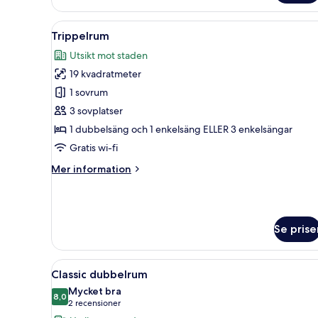
dubbelrum
eller
Öppna
Ett hotellrum med två sängar, 
5
tvåbäddsrum
Trippelrum
alla
Utsikt mot staden
foton
19 kvadratmeter
för
Trippelrum
1 sovrum
3 sovplatser
1 dubbelsäng och 1 enkelsäng ELLER 3 enkelsängar
Gratis wi-fi
Mer
Mer information
information
om
Trippelrum
Se prise
Öppna
Ett hotellrum med en stor säng
5
Classic dubbelrum
alla
Mycket bra
foton
8,0
8,0 av 10
(2 recensioner)
2 recensioner
för