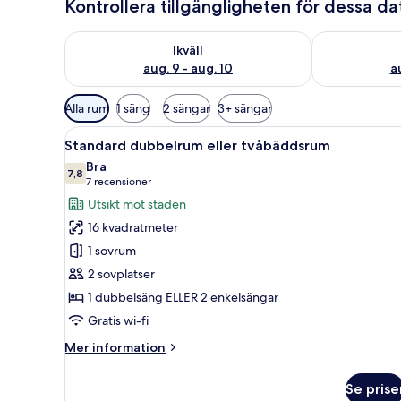
Kontrollera tillgängligheten för dessa d
Kontrollera tillgängligheten för ikväll aug. 9 - aug. 1
Kontrollera ti
Ikväll
aug. 9 - aug. 10
au
Tillgängliga
Alla rum
1 säng
2 sängar
3+ sängar
filter
Öppna
Ett hotellrum med en stor säng
för
6
Standard dubbelrum eller tvåbäddsrum
alla
rum
Bra
foton
7,8
7,8 av 10
(7 recensioner)
7 recensioner
för
Utsikt mot staden
Standard
16 kvadratmeter
dubbelrum
1 sovrum
eller
2 sovplatser
tvåbäddsrum
1 dubbelsäng ELLER 2 enkelsängar
Gratis wi-fi
Mer
Mer information
information
om
Se prise
Standard