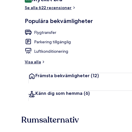
8,0 av 10,
Se alla 622 recensioner
Reception
Populära bekvämligheter
Flygtransfer
Parkering tillgänglig
Luftkonditionering
Visa alla
Främsta bekvämligheter
(12)
Känn dig som hemma
(6)
Rumsalternativ