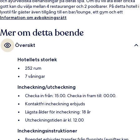
och ayurvediska behandlingar på deras spa. Om du vill äta eller dricka
gott kan du välja mellan 4 restauranger och 2 poolbarer. På detta hotell i
lyxstil får gäster även tillgång till en bar/lounge, ett gym och ett
fitnesscenter. Resenärer brukar tala mycket väl om poolen och den
Information om avbokningsrätt
hjälpsamma personalen.
Mer om detta boende
Översikt
Hotellets storlek
252 rum
7 våningar
Incheckning/utcheckning
Checka in från: 15.00. Checka in fram till: 00.00.
Kontaktfri incheckning erbjuds
Lägsta ålder för incheckning: 18 år
Utcheckningstiden är kl. 12.00
Incheckningsinstruktioner
Boendet erbjuder transfer från flygplats (avgifter kan