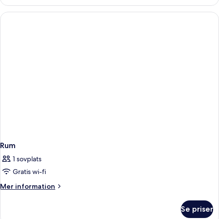
Rum
1 sovplats
Gratis wi-fi
Mer
Mer information
information
om
Se priser
Rum