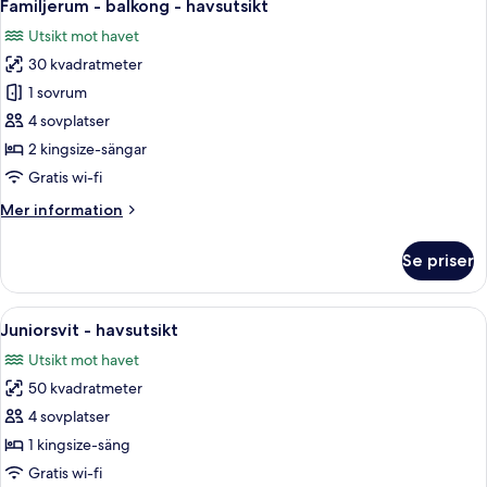
8
Familjerum - balkong - havsutsikt
alla
Utsikt mot havet
foton
30 kvadratmeter
för
Familjerum
1 sovrum
-
4 sovplatser
balkong
2 kingsize-sängar
-
Gratis wi-fi
havsutsikt
Mer
Mer information
information
om
Se priser
Familjerum
-
balkong
Öppna
Ett hotellrum med en stor säng, ett l
6
-
Juniorsvit - havsutsikt
alla
havsutsikt
Utsikt mot havet
foton
50 kvadratmeter
för
Juniorsvit
4 sovplatser
-
1 kingsize-säng
havsutsikt
Gratis wi-fi