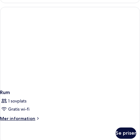
Rum
1 sovplats
Gratis wi-fi
Mer
Mer information
information
om
Se priser
Rum