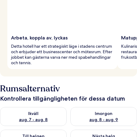
Arbeta, koppla av, lyckas
Matup
Detta hotell har ett strategiskt läge i stadens centrum
Kulinari
och erbjuder ett businesscenter och mötesrum. Efter
restaura
jobbet kan gästerna varva ner med spabehandlingar
frukostb
och tennis.
Rumsalternativ
Kontrollera tillgängligheten för dessa datum
Kontrollera tillgängligheten för ikväll aug. 7 - aug. 8
Kontrollera tillgängligheten f
Ikväll
Imorgon
aug. 7 - aug. 8
aug. 8 - aug. 9
Kontrollera tillgängligheten för den här helgen aug. 7 - aug. 9
Kontrollera tillgängligheten fö
Till helgen
Nästa helg