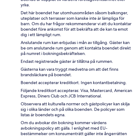
yrke.
Det här boendet har utomhusområden såsom balkonger,
uteplatser och terrasser som kanske inte är lämpliga för
barn. Om du har frågor rekommenderar vi att du kontaktar
boendet före ankomst för att bekräfta att de kan ta emot
dig i ett lämpligt rum.
Anslutande rum kan erbjudas i mån av tillgång. Gäster kan
be om anslutande rum genom att kontakta boendet direkt
på numret i bokningsbekräftelsen.
Endast registrerade gäster är tillåtna på rummen.
Gästerna kan vara tryggt medvetna om att det finns
brandsläckare på boendet.
Boendet accepterar kreditkort. Ingen kontantbetalning.
Följande kreditkort accepteras: Visa, Mastercard, American
Express, Diners Club och JCB International.
Observera att kulturella normer och gästpolicyer kan skilja
sig i olika länder och på olika boenden. De policyer som
listas är boendets egna.
Om du avbokar din bokning kommer värdens
avbokningspolicy att gälla. I enlighet med EU-
bestämmelser om konsumenträtt gäller inte ångerrätten