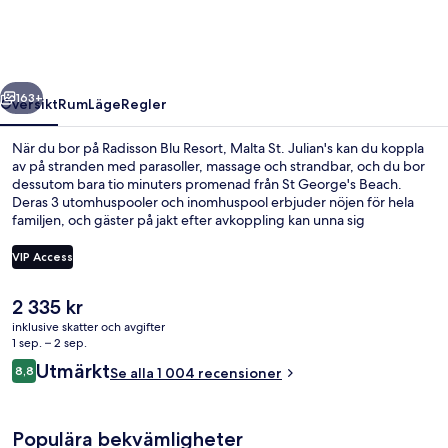
Malta
St.
Julian's
regående
Nästa
163+
Översikt
Rum
Läge
Regler
När du bor på Radisson Blu Resort, Malta St. Julian's kan du koppla
av på stranden med parasoller, massage och strandbar, och du bor
dessutom bara tio minuters promenad från St George's Beach.
Deras 3 utomhuspooler och inomhuspool erbjuder nöjen för hela
familjen, och gäster på jakt efter avkoppling kan unna sig
djupmassage, aromaterapi och ayurvediska behandlingar på deras
spa. Om du vill äta eller dricka gott kan du välja mellan 4
VIP Access
restauranger och 2 poolbarer. På detta hotell i lyxstil får gäster även
tillgång till en bar/lounge, ett gym och ett fitnesscenter. Resenärer
Det
2 335 kr
brukar tala mycket väl om poolen och den hjälpsamma personalen.
Exteriör
nuvarande
inklusive skatter och avgifter
priset
1 sep. – 2 sep.
är
Recensioner
Utmärkt
8,8
Se alla 1 004 recensioner
2 335 kr
8,8 av 10,
Populära bekvämligheter