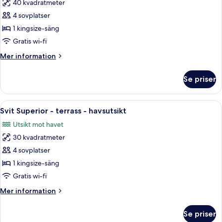
40 kvadratmeter
för
Svit
4 sovplatser
Premium
1 kingsize-säng
-
Gratis wi-fi
terrass
Mer
Mer information
-
information
havsutsikt
om
Se priser
Svit
Premium
-
Öppna
Ett hotellrum med en stor säng, ett sk
4
terrass
Svit Superior - terrass - havsutsikt
alla
-
Utsikt mot havet
havsutsikt
foton
30 kvadratmeter
för
Svit
4 sovplatser
Superior
1 kingsize-säng
-
Gratis wi-fi
terrass
Mer
Mer information
-
information
havsutsikt
om
Se priser
Svit