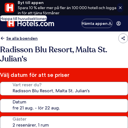
Byt till appen
Spara 10 % eller mer på fler än 100 000 hotell och logga
in för att tjäna förmåner
Hoppa till huvudsektionen
Hämta appen
Se alla boenden
Radisson Blu Resort, Malta St.
Julian's
Välj datum för att se priser
Vart reser du?
Datum
Gäster