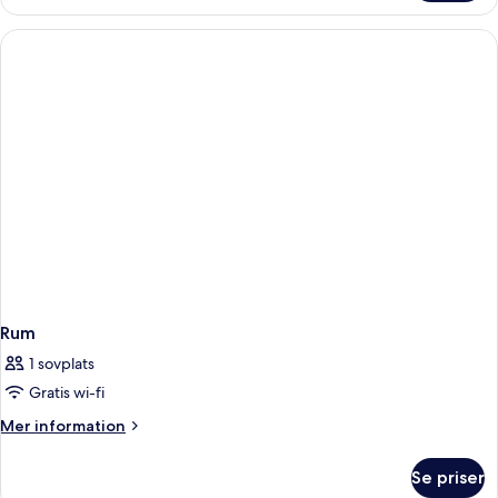
Superior
-
terrass
-
havsutsikt
Rum
1 sovplats
Gratis wi-fi
Mer
Mer information
information
om
Se priser
Rum