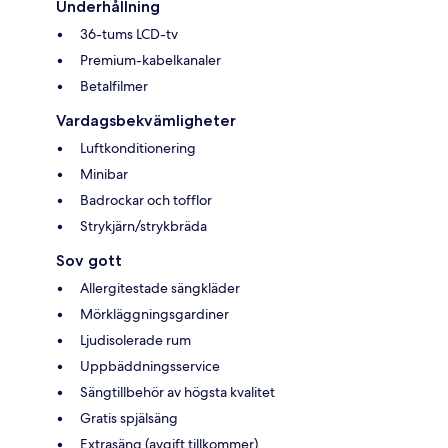
Underhållning
36-tums LCD-tv
Premium-kabelkanaler
Betalfilmer
Vardagsbekvämligheter
Luftkonditionering
Minibar
Badrockar och tofflor
Strykjärn/strykbräda
Sov gott
Allergitestade sängkläder
Mörkläggningsgardiner
Ljudisolerade rum
Uppbäddningsservice
Sängtillbehör av högsta kvalitet
Gratis spjälsäng
Extrasäng (avgift tillkommer)