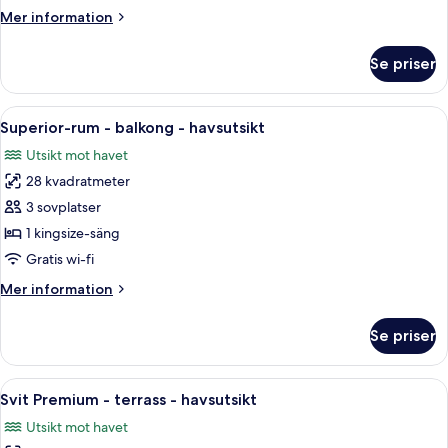
Mer
Mer information
information
om
Se priser
Juniorsvit
-
havsutsikt
Öppna
Ett hotell med flera balkonger med ut
7
Superior-rum - balkong - havsutsikt
alla
Utsikt mot havet
foton
28 kvadratmeter
för
Superior-
3 sovplatser
rum
1 kingsize-säng
-
Gratis wi-fi
balkong
Mer
Mer information
-
information
havsutsikt
om
Se priser
Superior-
rum
-
Öppna
En terrass med ett bord, stolar och ett
14
balkong
Svit Premium - terrass - havsutsikt
alla
-
Utsikt mot havet
havsutsikt
foton