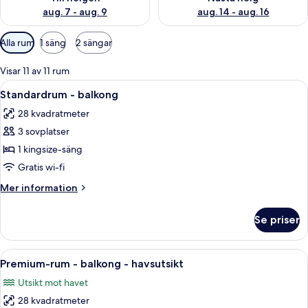
aug. 7 - aug. 9
aug. 14 - aug. 16
Tillgängliga
Alla rum
1 säng
2 sängar
filter
för
Visar 11 av 11 rum
rum
Öppna
Ett hotellrum med en stor säng, två s
6
Standardrum - balkong
alla
28 kvadratmeter
foton
3 sovplatser
för
Standardrum
1 kingsize-säng
-
Gratis wi-fi
balkong
Mer
Mer information
information
om
Se priser
Standardrum
-
balkong
Öppna
Ett hotellrum med en stor säng, ett skr
12
Premium-rum - balkong - havsutsikt
alla
Utsikt mot havet
foton
28 kvadratmeter
för