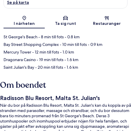
Se på karta
Karta
I närheten
Ta sig runt
Restauranger
St George's Beach
- 8 min till fots
- 0.8 km
Bay Street Shopping Complex
- 10 min till fots
- 0.9 km
Mercury Tower
- 12 min till fots
- 1.0 km
Dragonara Casino
- 19 min till fots
- 1.6 km
Saint Julian's Bay
- 20 min till fots
- 1.6 km
Om boendet
Radisson Blu Resort, Malta St. Julian's
När du bor på Radisson Blu Resort, Malta St. Julian's kan du koppla av på
stranden med parasoller, massage och strandbar, och du bor dessutom
bara tio minuters promenad från St George's Beach. Deras 3
utomhuspooler och inomhuspool erbjuder nöjen för hela familjen, och
gäster på jakt efter avkoppling kan unna sig djupmassage, aromaterapi