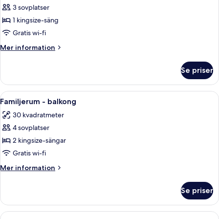
Premium-
3 sovplatser
rum
1 kingsize-säng
-
Gratis wi-fi
balkong
Mer
Mer information
-
information
havsutsikt
om
Se priser
Premium-
rum
-
Öppna
Ett hotellrum med två sängar, ett skriv
3
balkong
Familjerum - balkong
alla
-
30 kvadratmeter
havsutsikt
foton
4 sovplatser
för
Familjerum
2 kingsize-sängar
-
Gratis wi-fi
balkong
Mer
Mer information
information
om
Se priser
Familjerum
-
balkong
Öppna
Ett hotellrum med en stor säng, en stol