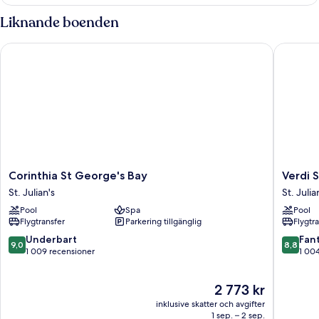
Liknande boenden
Corinthia St George's Bay
Verdi St
Corinthia
Verdi
Corinthia St George's Bay
Verdi 
St
St
St. Julian's
St. Julia
George's
George
Pool
Spa
Pool
Bay
Bay
Flygtransfer
Parkering tillgänglig
Flygtr
St.
Marina
Julian's
St.
9.0
8.8
Underbart
Fant
9,0
8,8
Julian's
av
av
1 009 recensioner
1 00
10,
10,
Underbart,
Fantastis
Priset
2 773 kr
1 009 recensioner
1 004 re
är
inklusive skatter och avgifter
2 773 kr
1 sep. – 2 sep.