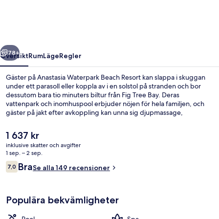
Resort
regående
Nästa
78+
Översikt
Rum
Läge
Regler
Gäster på Anastasia Waterpark Beach Resort kan slappa i skuggan
under ett parasoll eller koppla av i en solstol på stranden och bor
dessutom bara tio minuters biltur från Fig Tree Bay. Deras
vattenpark och inomhuspool erbjuder nöjen för hela familjen, och
gäster på jakt efter avkoppling kan unna sig djupmassage,
ansiktsbehandlingar och kroppsbehandlingar. Om du vill äta eller
dricka gott kan du välja mellan 2 restauranger och 2 poolbarer.
Det
1 637 kr
Dessutom har gäster tillgång till en bar/lounge, ett gym och ett
nuvarande
inklusive skatter och avgifter
fitnesscenter.
priset
1 sep. – 2 sep.
Inomhuspool, en säsongsöppen utomhus
är
Recensioner
Bra
7,0
Se alla 149 recensioner
1 637 kr
7,0 av 10,
Populära bekvämligheter