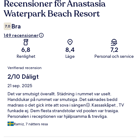
Recensioner för Anastasia
Recensioner
Waterpark Beach Resort
Bra
7,0
149 recensioner
6,8
8,4
7,2
Renlighet
Läge
Personal och service
Recensioner
Verifierad recension
2/10 Dåligt
21 sep. 2025
Det var smutsigt överallt. Städning i rummet var uselt.
Handdukar på rummet var smutsiga .Det saknades bedd
madrass o det gick inte att sova i sängen☹️.Kassaskåpet , TV
funkade ej. Dem flesta strandstolar vid poolen var trasiga.
Personalen i receptionen var hjälpsamma & trevliga.
Ramiz, 7 nätters resa