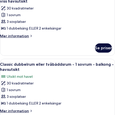
utsikt
viss havsutsikt
1
foton
mot
30 kvadratmeter
sovrum
för
trädgården
-
1 sovrum
Classic
balkong
3 sovplatser
dubbelrum
-
utsikt
eller
1 dubbelsäng ELLER 2 enkelsängar
mot
tvåbäddsrum
Mer
Mer information
trädgården
-
information
om
1
Se priser
Classic
sovrum
dubbelrum
-
eller
Öppna
Ett hotellrum med en balkong, en säng 
9
balkong
tvåbäddsrum
Classic dubbelrum eller tvåbäddsrum - 1 sovrum - balkong -
alla
-
-
havsutsikt
1
foton
viss
Utsikt mot havet
sovrum
för
havsutsikt
-
30 kvadratmeter
Classic
balkong
1 sovrum
dubbelrum
-
viss
eller
3 sovplatser
havsutsikt
tvåbäddsrum
1 dubbelsäng ELLER 2 enkelsängar
-
Mer
Mer information
1