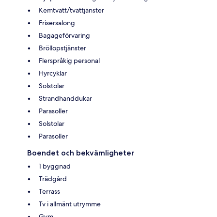
Kemtvätt/tvättjänster
Frisersalong
Bagageförvaring
Bröllopstjänster
Flerspråkig personal
Hyrcyklar
Solstolar
Strandhanddukar
Parasoller
Solstolar
Parasoller
Boendet och bekvämligheter
1 byggnad
Trädgård
Terrass
Tv i allmänt utrymme
Gym