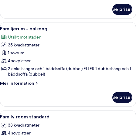
information
sovrum
om
Se priser
Classic
-
dubbelrum
balkong
eller
Öppna
Ett hotellrum med en stor säng, ett sk
-
5
tvåbäddsrum
Familjerum - balkong
alla
-
havsutsikt
Utsikt mot staden
1
foton
sovrum
35 kvadratmeter
för
-
Familjerum
1 sovrum
balkong
-
-
4 sovplatser
havsutsikt
balkong
2 enkelsängar och 1 bäddsoffa (dubbel) ELLER 1 dubbelsäng och 1
bäddsoffa (dubbel)
Mer
Mer information
information
om
Se priser
Familjerum
-
balkong
Öppna
Minibar, skrivbord, mörkläggningsgard
1
Family room standard
alla
33 kvadratmeter
foton
4 sovplatser
för