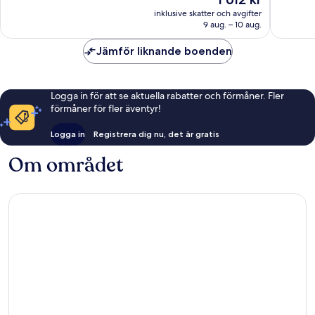
Väldigt
Bra,
är
bra,
67 recen
inklusive skatter och avgifter
1 612 kr
9 aug. – 10 aug.
76 recensioner
Jämför liknande boenden
Logga in för att se aktuella rabatter och förmåner. Fler
förmåner för fler äventyr!
Logga in
Registrera dig nu, det är gratis
Om området