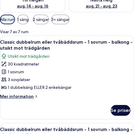
Till helgen
Nästa helg
aug. 14 - aug. 16
aug. 21 - aug. 23
Tillgängliga
Alla rum
1 säng
2 sängar
3+ sängar
filter
för
Visar 7 av 7 rum
rum
Öppna
Ett hotellrum med en stor säng, ett skr
4
Classic dubbelrum eller tvåbäddsrum - 1 sovrum - balkong -
alla
utsikt mot trädgården
foton
Utsikt mot trädgården
för
30 kvadratmeter
Classic
1 sovrum
dubbelrum
eller
3 sovplatser
tvåbäddsrum
1 dubbelsäng ELLER 2 enkelsängar
-
Mer
Mer information
1
information
sovrum
om
Se priser
Classic
-
dubbelrum
balkong
eller
Öppna
Ett hotellrum med en stor säng, ett skr
-
7
tvåbäddsrum
Classic dubbelrum eller tvåbäddsrum - 1 sovrum - balkong -
alla
-