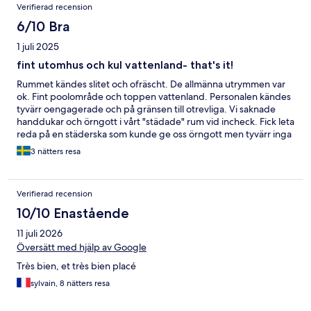
Verifierad recension
6/10 Bra
1 juli 2025
fint utomhus och kul vattenland- that's it!
Rummet kändes slitet och ofräscht. De allmänna utrymmen var
ok. Fint poolområde och toppen vattenland. Personalen kändes
tyvärr oengagerade och på gränsen till otrevliga. Vi saknade
handdukar och örngott i vårt "städade" rum vid incheck. Fick leta
reda på en städerska som kunde ge oss örngott men tyvärr inga
stora handdukar. Mnja. Inte en superkul vistelse. Dock fint
3 nätters resa
utomhus, på strandpromenaden och vid poolen. Många
barnfamiljer mixat med britter/östeuropeer med dåligt ölsinne...
Say no more.
Verifierad recension
10/10 Enastående
11 juli 2026
Översätt med hjälp av Google
Très bien, et très bien placé
sylvain, 8 nätters resa