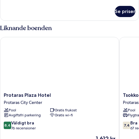
information
om
Se priser
Rum
Liknande boenden
Protaras Plaza Hotel
Tsokkos 
Protaras
Tsokkos
Protaras Plaza Hotel
Tsokko
Plaza
Protaras
Protaras City Center
Protaras
Hotel
Hotel
Pool
Gratis frukost
Pool
Protaras
Protaras
Avgiftsfri parkering
Gratis wi-fi
Flygtr
City
City
Center
Center
8.4
7.4
Väldigt bra
Bra
8,4
7,4
av
av
76 recensioner
67 r
10,
10,
Priset
1 612 kr