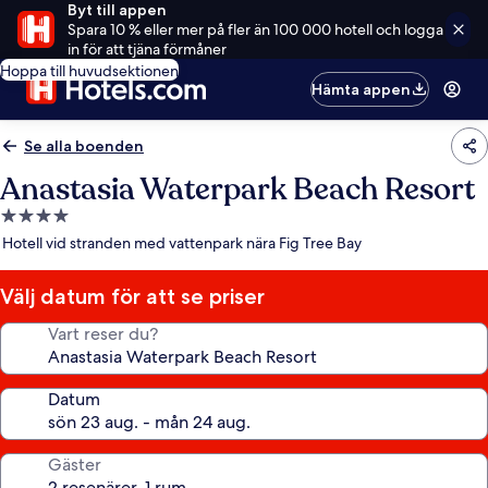
Byt till appen
Spara 10 % eller mer på fler än 100 000 hotell och logga
in för att tjäna förmåner
Hoppa till huvudsektionen
Hämta appen
Se alla boenden
Anastasia Waterpark Beach Resort
4.0-
stjärnigt
Hotell vid stranden med vattenpark nära Fig Tree Bay
boende
Välj datum för att se priser
Vart reser du?
Datum
Gäster