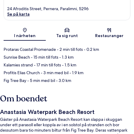
24 Afroditis Street, Pernera, Paralimni, 5296
Se på karta
Karta
I närheten
Ta sig runt
Restauranger
Protaras Coastal Promenade
- 2 min till fots
- 0.2 km
Sunrise Beach
- 15 min till fots
- 1.3 km
Kalamies strand
- 17 min till fots
- 1.5 km
Profitis Elias Church
- 3 min med bil
- 1.9 km
Fig Tree Bay
- 5 min med bil
- 3.0 km
Om boendet
Anastasia Waterpark Beach Resort
Gäster på Anastasia Waterpark Beach Resort kan slappa i skuggan
under ett parasoll eller koppla av i en solstol på stranden och bor
dessutom bara tio minuters biltur från Fig Tree Bay. Deras vattenpark