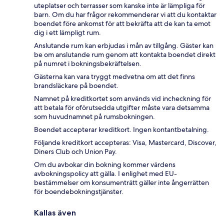
uteplatser och terrasser som kanske inte är lämpliga för
barn. Om du har frågor rekommenderar vi att du kontaktar
boendet före ankomst för att bekräfta att de kan ta emot
dig i ett lämpligt rum.
Anslutande rum kan erbjudas i mån av tillgång. Gäster kan
be om anslutande rum genom att kontakta boendet direkt
på numret i bokningsbekräftelsen.
Gästerna kan vara tryggt medvetna om att det finns
brandsläckare på boendet.
Namnet på kreditkortet som används vid incheckning för
att betala för oförutsedda utgifter måste vara detsamma
som huvudnamnet på rumsbokningen.
Boendet accepterar kreditkort. Ingen kontantbetalning.
Följande kreditkort accepteras: Visa, Mastercard, Discover,
Diners Club och Union Pay.
Om du avbokar din bokning kommer värdens
avbokningspolicy att gälla. I enlighet med EU-
bestämmelser om konsumenträtt gäller inte ångerrätten
för boendebokningstjänster.
Kallas även