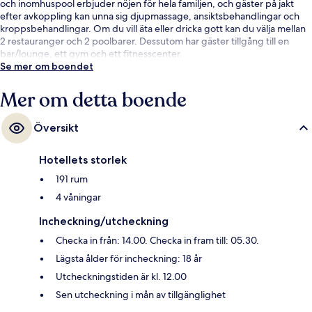
och inomhuspool erbjuder nöjen för hela familjen, och gäster på jakt
efter avkoppling kan unna sig djupmassage, ansiktsbehandlingar och
kroppsbehandlingar. Om du vill äta eller dricka gott kan du välja mellan
2 restauranger och 2 poolbarer. Dessutom har gäster tillgång till en
bar/lounge, ett gym och ett fitnesscenter.
Se mer om boendet
Mer om detta boende
Översikt
Hotellets storlek
191 rum
4 våningar
Incheckning/utcheckning
Checka in från: 14.00. Checka in fram till: 05.30.
Lägsta ålder för incheckning: 18 år
Utcheckningstiden är kl. 12.00
Sen utcheckning i mån av tillgänglighet