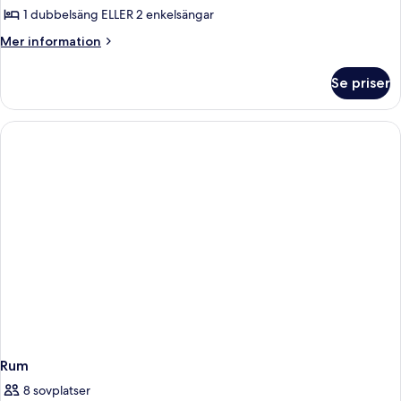
Family
1 dubbelsäng ELLER 2 enkelsängar
room
Mer
Mer information
standard
information
om
Se priser
Family
room
standard
Rum
8 sovplatser