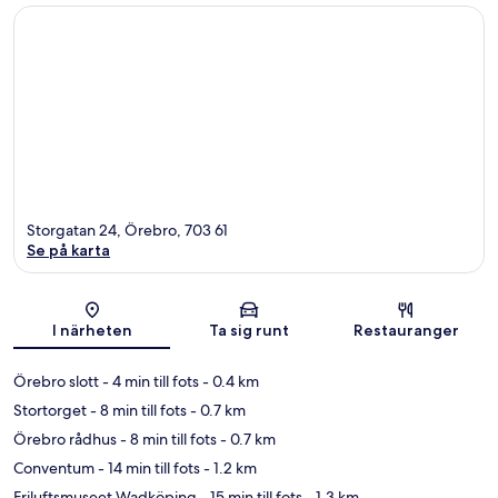
Storgatan 24, Örebro, 703 61
Se på karta
Karta
I närheten
Ta sig runt
Restauranger
Örebro slott
- 4 min till fots
- 0.4 km
Stortorget
- 8 min till fots
- 0.7 km
Örebro rådhus
- 8 min till fots
- 0.7 km
Conventum
- 14 min till fots
- 1.2 km
Friluftsmuseet Wadköping
- 15 min till fots
- 1.3 km