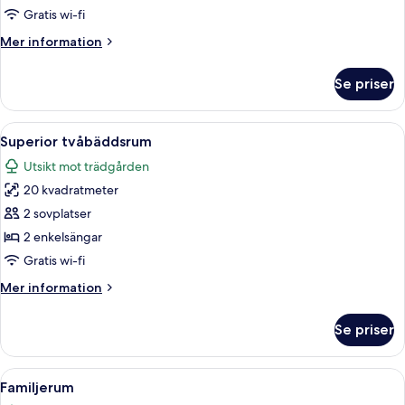
Room,
Gratis wi-fi
1
Mer
Mer information
Single
information
Bed
om
Se priser
Superior
Single
Room,
Öppna
Ett modernt hotellrum med en stor säng
10
1
Superior tvåbäddsrum
alla
Single
Utsikt mot trädgården
Bed
foton
20 kvadratmeter
för
Superior
2 sovplatser
tvåbäddsrum
2 enkelsängar
Gratis wi-fi
Mer
Mer information
information
om
Se priser
Superior
tvåbäddsrum
Öppna
Ett hotellrum med en säng, en soffa, et
9
Familjerum
alla