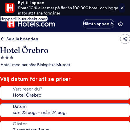
Byt till appen
Spara 10 % eller mer på fler än 100 000 hotell och logga
in för att tjäna förmåner
Hoppa till huvudsektionen
Hämta appen
Se alla boenden
Hotel Örebro
3.0-
stjärnigt
Hotell med bar nära Biologiska Museet
boende
Välj datum för att se priser
Vart reser du?
Datum
Gäster