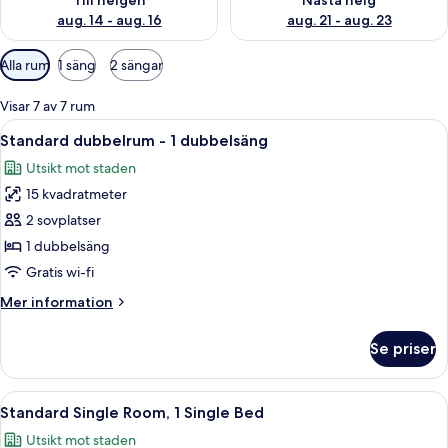
Till helgen
Nästa helg
aug. 14 - aug. 16
aug. 21 - aug. 23
Tillgängliga
Alla rum
1 säng
2 sängar
filter
för
Visar 7 av 7 rum
rum
Öppna
Skrivbord, gratis barnsängar, extrasän
11
Standard dubbelrum - 1 dubbelsäng
alla
Utsikt mot staden
foton
15 kvadratmeter
för
Standard
2 sovplatser
dubbelrum
1 dubbelsäng
-
Gratis wi-fi
1
Mer
Mer information
dubbelsäng
information
om
Se priser
Standard
dubbelrum
-
Öppna
Ett hotellrum med en säng, ett skrivbor
11
1
Standard Single Room, 1 Single Bed
alla
dubbelsäng
Utsikt mot staden
foton