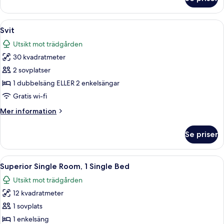
Standard
tvåbäddsrum
-
Öppna
Ett modernt sovrum med en säng, ett s
7
2
Svit
alla
enkelsängar
Utsikt mot trädgården
foton
30 kvadratmeter
för
Svit
2 sovplatser
1 dubbelsäng ELLER 2 enkelsängar
Gratis wi-fi
Mer
Mer information
information
om
Se priser
Svit
Öppna
Ett hotellrum med en säng, en stol, en
9
Superior Single Room, 1 Single Bed
alla
Utsikt mot trädgården
foton
12 kvadratmeter
för
Superior
1 sovplats
Single
1 enkelsäng