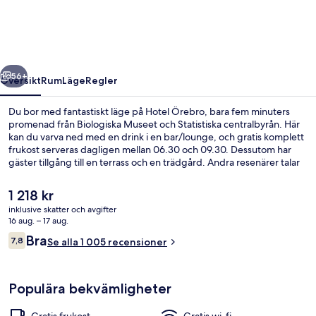
regående
Nästa
56+
Översikt
Rum
Läge
Regler
Du bor med fantastiskt läge på Hotel Örebro, bara fem minuters
promenad från Biologiska Museet och Statistiska centralbyrån. Här
kan du varva ned med en drink i en bar/lounge, och gratis komplett
frukost serveras dagligen mellan 06.30 och 09.30. Dessutom har
gäster tillgång till en terrass och en trädgård. Andra resenärer talar
mycket väl om den hjälpsamma personalen.
Det
1 218 kr
nuvarande
inklusive skatter och avgifter
priset
16 aug. – 17 aug.
Exteriör
är
Recensioner
Bra
7,8
Se alla 1 005 recensioner
1 218 kr
7,8 av 10,
Populära bekvämligheter