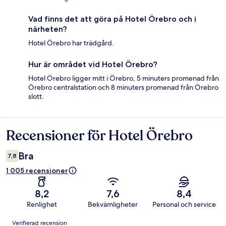
Vad finns det att göra på Hotel Örebro och i
närheten?
Hotel Örebro har trädgård.
Hur är området vid Hotel Örebro?
Hotel Örebro ligger mitt i Örebro, 5 minuters promenad från
Örebro centralstation och 8 minuters promenad från Örebro
slott.
Recensioner för Hotel Örebro
Recensioner
Bra
7,8
1 005 recensioner
8,2
7,6
8,4
Renlighet
Bekvämligheter
Personal och service
Recensioner
Verifierad recension