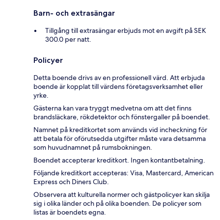
Barn- och extrasängar
Tillgång till extrasängar erbjuds mot en avgift på SEK
300.0 per natt.
Policyer
Detta boende drivs av en professionell värd. Att erbjuda
boende är kopplat till värdens företagsverksamhet eller
yrke.
Gästerna kan vara tryggt medvetna om att det finns
brandsläckare, rökdetektor och fönstergaller på boendet.
Namnet på kreditkortet som används vid incheckning för
att betala för oförutsedda utgifter måste vara detsamma
som huvudnamnet på rumsbokningen.
Boendet accepterar kreditkort. Ingen kontantbetalning.
Följande kreditkort accepteras: Visa, Mastercard, American
Express och Diners Club.
Observera att kulturella normer och gästpolicyer kan skilja
sig i olika länder och på olika boenden. De policyer som
listas är boendets egna.