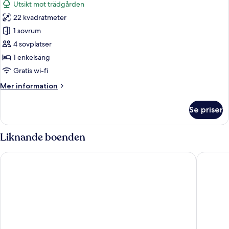
Utsikt mot trädgården
foton
22 kvadratmeter
för
Familjerum
1 sovrum
4 sovplatser
1 enkelsäng
Gratis wi-fi
Mer
Mer information
information
om
Se priser
Familjerum
Liknande boenden
City Central Hotel Örebro, by First Hotels
Good Mo