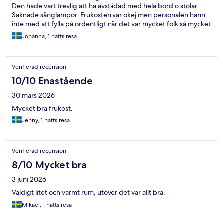
Den hade vart trevlig att ha avstädad med hela bord o stolar.
Saknade sänglampor. Frukosten var okej men personalen hann
inte med att fylla på ordentligt när det var mycket folk så mycket
var tomt och de fick stressa massor.
Johanna, 1 natts resa
Verifierad recension
10/10 Enastående
30 mars 2026
Mycket bra frukost.
Jenny, 1 natts resa
Verifierad recension
8/10 Mycket bra
3 juni 2026
Väldigt litet och varmt rum, utöver det var allt bra.
Mikael, 1 natts resa