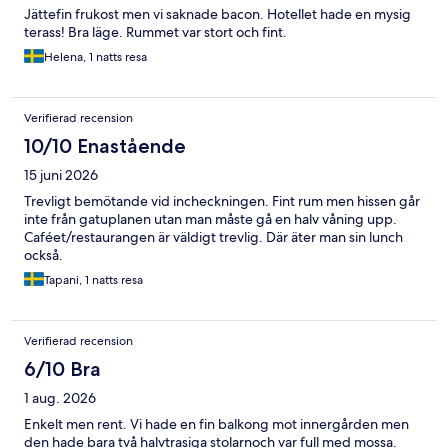
Jättefin frukost men vi saknade bacon. Hotellet hade en mysig
terass! Bra läge. Rummet var stort och fint.
Helena, 1 natts resa
Verifierad recension
10/10 Enastående
15 juni 2026
Trevligt bemötande vid incheckningen. Fint rum men hissen går
inte från gatuplanen utan man måste gå en halv våning upp.
Caféet/restaurangen är väldigt trevlig. Där äter man sin lunch
också.
Tapani, 1 natts resa
Verifierad recension
6/10 Bra
1 aug. 2026
Enkelt men rent. Vi hade en fin balkong mot innergården men
den hade bara två halvtrasiga stolarnoch var full med mossa.