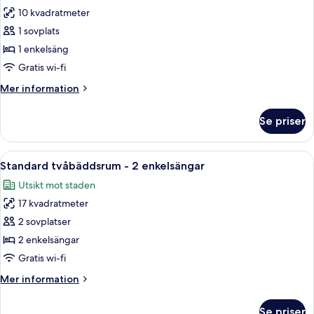
10 kvadratmeter
för
Standard
1 sovplats
Single
1 enkelsäng
Room,
Gratis wi-fi
1
Mer
Mer information
Single
information
Bed
om
Se priser
Standard
Single
Room,
Öppna
Skrivbord, gratis barnsängar, extrasän
8
1
Standard tvåbäddsrum - 2 enkelsängar
alla
Single
Utsikt mot staden
Bed
foton
17 kvadratmeter
för
Standard
2 sovplatser
tvåbäddsrum
2 enkelsängar
-
Gratis wi-fi
2
Mer
Mer information
enkelsängar
information
om
Se priser