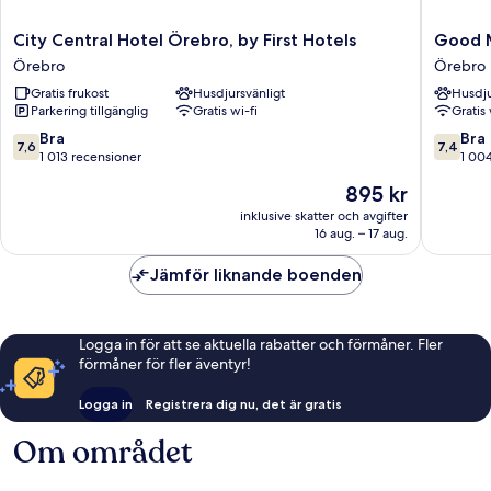
City
Good
City Central Hotel Örebro, by First Hotels
Good 
Central
Mornin
Örebro
Örebro
Hotel
Örebro
Gratis frukost
Husdjursvänligt
Husdju
Örebro,
Örebro
Parkering tillgänglig
Gratis wi-fi
Gratis 
by
First
7.6
7.4
Bra
Bra
7,6
7,4
Hotels
av
av
1 013 recensioner
1 00
Örebro
10,
10,
Priset
895 kr
Bra,
Bra,
är
1 013 recensioner
1 004 re
inklusive skatter och avgifter
895 kr
16 aug. – 17 aug.
Jämför liknande boenden
Logga in för att se aktuella rabatter och förmåner. Fler
förmåner för fler äventyr!
Logga in
Registrera dig nu, det är gratis
Om området