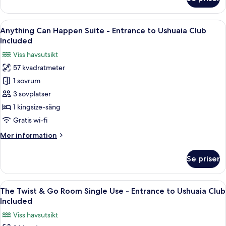
to
The
Twist
Ushuaia
&
Öppna
Ett hotellrum med en säng, ett skrivbo
Club
8
Go
Anything Can Happen Suite - Entrance to Ushuaia Club
alla
Included
Room
Included
-
foton
Viss havsutsikt
Entrance
för
to
57 kvadratmeter
Anything
Ushuaia
1 sovrum
Can
Club
Included
Happen
3 sovplatser
Suite
1 kingsize-säng
-
Gratis wi-fi
Entrance
Mer
Mer information
to
information
Ushuaia
om
Se priser
Anything
Club
Can
Included
Happen
Öppna
Ett hotellrum med en säng, en röd stol
7
Suite
The Twist & Go Room Single Use - Entrance to Ushuaia Club
alla
-
Included
Entrance
foton
Viss havsutsikt
to
för
Ushuaia