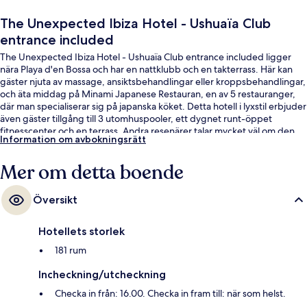
The Unexpected Ibiza Hotel - Ushuaïa Club
entrance included
The Unexpected Ibiza Hotel - Ushuaïa Club entrance included ligger
nära Playa d'en Bossa och har en nattklubb och en takterrass. Här kan
gäster njuta av massage, ansiktsbehandlingar eller kroppsbehandlingar,
och äta middag på Minami Japanese Restauran, en av 5 restauranger,
där man specialiserar sig på japanska köket. Detta hotell i lyxstil erbjuder
även gäster tillgång till 3 utomhuspooler, ett dygnet runt-öppet
fitnesscenter och en terrass. Andra resenärer talar mycket väl om den
Information om avbokningsrätt
hjälpsamma personalen.
Mer om detta boende
Översikt
Hotellets storlek
181 rum
Incheckning/utcheckning
Checka in från: 16.00. Checka in fram till: när som helst.