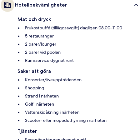
Hotellbekvämligheter
Mat och dryck
Frukostbuffé (tilläggsavgift) dagligen 08.00–11.00
5 restauranger
2 barer/lounger
2 barer vid poolen
Rumsservice dygnet runt
Saker att göra
Konserter/liveuppträdanden
Shopping
Strand i närheten
Golf i närheten
Vattenskidåkning i närheten
Scooter- eller mopeduthyrning i närheten
Tjänster
Reception (öppen dygnet runt)