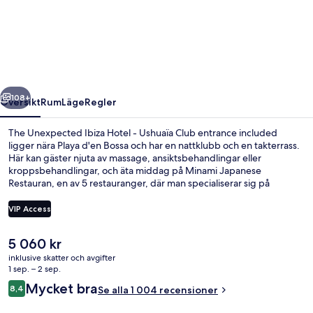
Unexpected
Ibiza
Hotel
-
Ushuaïa
regående
Nästa
Club
108+
Översikt
Rum
Läge
Regler
entrance
The Unexpected Ibiza Hotel - Ushuaïa Club entrance included
included
ligger nära Playa d'en Bossa och har en nattklubb och en takterrass.
Här kan gäster njuta av massage, ansiktsbehandlingar eller
kroppsbehandlingar, och äta middag på Minami Japanese
Restauran, en av 5 restauranger, där man specialiserar sig på
japanska köket. Detta hotell i lyxstil erbjuder även gäster tillgång till
3 utomhuspooler, ett dygnet runt-öppet fitnesscenter och en
VIP Access
terrass. Andra resenärer talar mycket väl om den hjälpsamma
personalen.
Det
5 060 kr
Nära stranden, solstolar, parasoller 
nuvarande
inklusive skatter och avgifter
priset
1 sep. – 2 sep.
är
Recensioner
Mycket bra
8,4
Se alla 1 004 recensioner
5 060 kr
8,4 av 10,