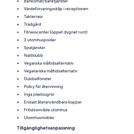
Bankomat/banktjänster
Värdeförvaringsskåp i receptionen
Takterrass
Trädgård
Fitnesscenter (öppet dygnet runt)
3 utomhuspooler
Spatjänster
Nattklubb
Veganska måltidsalternativ
Vegetariska måltidsalternativ
Dubbelfönster
Policy för återvinning
Inga plastsugrör
Endast återanvändbara koppar
Fritidsområde utomhus
Utomhusmöbler
Tillgänglighetsanpassning