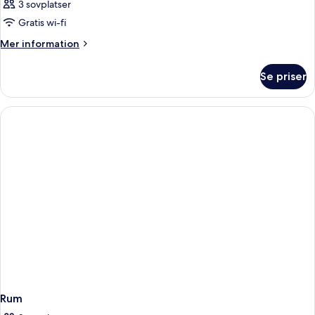
3 sovplatser
Gratis wi-fi
Mer
Mer information
information
om
Se priser
Rum
Rum