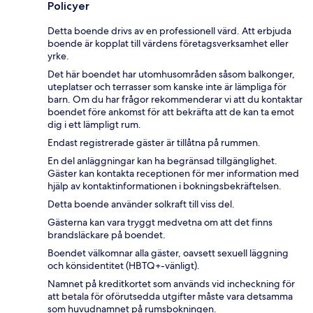
Policyer
Detta boende drivs av en professionell värd. Att erbjuda
boende är kopplat till värdens företagsverksamhet eller
yrke.
Det här boendet har utomhusområden såsom balkonger,
uteplatser och terrasser som kanske inte är lämpliga för
barn. Om du har frågor rekommenderar vi att du kontaktar
boendet före ankomst för att bekräfta att de kan ta emot
dig i ett lämpligt rum.
Endast registrerade gäster är tillåtna på rummen.
En del anläggningar kan ha begränsad tillgänglighet.
Gäster kan kontakta receptionen för mer information med
hjälp av kontaktinformationen i bokningsbekräftelsen.
Detta boende använder solkraft till viss del.
Gästerna kan vara tryggt medvetna om att det finns
brandsläckare på boendet.
Boendet välkomnar alla gäster, oavsett sexuell läggning
och könsidentitet (HBTQ+-vänligt).
Namnet på kreditkortet som används vid incheckning för
att betala för oförutsedda utgifter måste vara detsamma
som huvudnamnet på rumsbokningen.