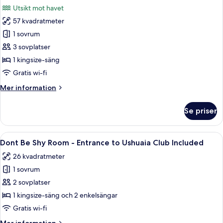
Entrance
foton
Utsikt mot havet
to
för
Ushuaia
57 kvadratmeter
Anything
Club
1 sovrum
Can
Included
Happen
3 sovplatser
Suite
1 kingsize-säng
-
Gratis wi-fi
Stage
Mer
Mer information
View
information
-
om
Se priser
Anything
Entrance
Can
to
Happen
Öppna
Ett hotellrum med en säng, ett skrivb
Ushuaia
6
Suite
Dont Be Shy Room - Entrance to Ushuaia Club Included
alla
Club
-
26 kvadratmeter
Stage
foton
Included
View
1 sovrum
för
-
Dont
2 sovplatser
Entrance
Be
to
1 kingsize-säng och 2 enkelsängar
Ushuaia
Shy
Gratis wi-fi
Club
Room -
Included
Mer