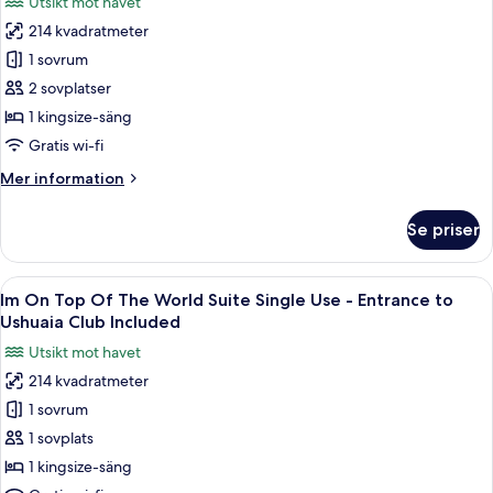
Utsikt mot havet
Entrance
för
to
214 kvadratmeter
Im
Ushuaia
1 sovrum
On
Club
Included
Top
2 sovplatser
Of
1 kingsize-säng
The
Gratis wi-fi
World
Mer
Mer information
Suite
information
-
om
Se priser
Im
Entrance
On
to
Top
Öppna
Ett modernt hotellrum med en stor säng
Ushuaia
8
Of
Im On Top Of The World Suite Single Use - Entrance to
alla
Club
The
Ushuaia Club Included
World
foton
Included
Utsikt mot havet
Suite
för
-
214 kvadratmeter
Im
Entrance
1 sovrum
On
to
Ushuaia
Top
1 sovplats
Club
Of
1 kingsize-säng
Included
The