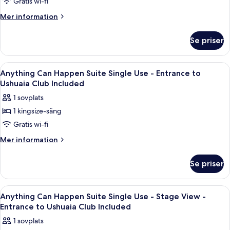
Gratis wi-fi
World
Mer
Mer information
Suite
information
Single
om
Se priser
Im
Use -
On
Entrance
Top
Öppna
Ett hotellrum med en säng, ett skrivbo
to
7
Of
Anything Can Happen Suite Single Use - Entrance to
alla
Ushuaia
The
Ushuaia Club Included
World
foton
Club
1 sovplats
Suite
för
Included
Single
1 kingsize-säng
Anything
Use -
Gratis wi-fi
Can
Entrance
to
Happen
Mer
Mer information
Ushuaia
information
Suite
Club
om
Single
Se priser
Included
Anything
Use
Can
-
Happen
Öppna
En balkong med utsikt över en kuststad
7
Suite
Entrance
Anything Can Happen Suite Single Use - Stage View -
alla
Single
Entrance to Ushuaia Club Included
to
Use
foton
Ushuaia
1 sovplats
-
för