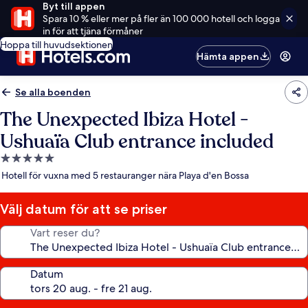
Byt till appen
Spara 10 % eller mer på fler än 100 000 hotell och logga
in för att tjäna förmåner
Hoppa till huvudsektionen
Hämta appen
Se alla boenden
The Unexpected Ibiza Hotel -
Ushuaïa Club entrance included
5.0-
stjärnigt
Hotell för vuxna med 5 restauranger nära Playa d'en Bossa
boende
Välj datum för att se priser
Vart reser du?
Datum