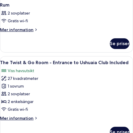
Rum
2 sovplatser
Gratis wi-fi
Mer
Mer information
information
om
Se priser
Rum
Öppna
Ett hotellrum med en säng, en röd stol
7
The Twist & Go Room - Entrance to Ushuaia Club Included
alla
Viss havsutsikt
foton
27 kvadratmeter
för
The
1 sovrum
Twist
2 sovplatser
&
2 enkelsängar
Go
Gratis wi-fi
Room
Mer
Mer information
-
information
Entrance
om
Se priser