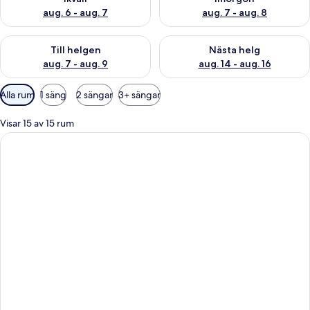
aug. 6 - aug. 7
aug. 7 - aug. 8
Kontrollera tillgängligheten för den här helgen aug. 7 - aug. 9
Kontrollera tillgängligheten fö
Till helgen
Nästa helg
aug. 7 - aug. 9
aug. 14 - aug. 16
Tillgängliga
Alla rum
1 säng
2 sängar
3+ sängar
filter
för
Visar 15 av 15 rum
rum