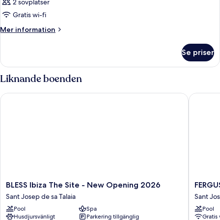
2 sovplatser
Gratis wi-fi
Mer
Mer information
information
om
Se priser
Rum
Liknande boenden
BLESS Ibiza The Site - New Opening 2026
FERGUS 
BLESS
FERGUS
BLESS Ibiza The Site - New Opening 2026
FERGUS
Ibiza
Style
Sant Josep de sa Talaia
Sant Jos
The
Bahama
Pool
Spa
Pool
Site
Sant
Husdjursvänligt
Parkering tillgänglig
Gratis 
-
Josep