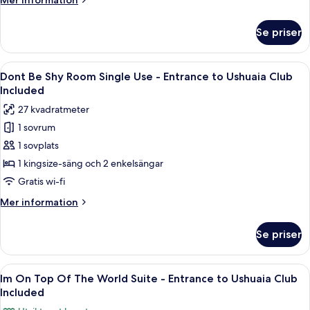
Mer information
Entrance
information
to
om
Se priser
Dont
Ushuaia
Be
Club
Shy
Öppna
Ett hotellrum med en säng, ett skrivb
Included
6
Room -
Dont Be Shy Room Single Use - Entrance to Ushuaia Club
alla
Entrance
Included
to
foton
27 kvadratmeter
Ushuaia
för
Club
1 sovrum
Dont
Included
1 sovplats
Be
Shy
1 kingsize-säng och 2 enkelsängar
Room
Gratis wi-fi
Single
Mer
Mer information
Use -
information
Entrance
om
Se priser
Dont
to
Be
Ushuaia
Shy
Öppna
Ett modernt hotellrum med en stor säng
Club
8
Room
Im On Top Of The World Suite - Entrance to Ushuaia Club
alla
Single
Included
Included
Use -
foton