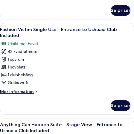
information
Ushuaia
om
Se priser
Club
Fashion
Victim
Included
Room
Öppna
Ett hotellrum med en säng, en balkong
8
-
Fashion Victim Single Use - Entrance to Ushuaia Club
alla
Entrance
Included
to
foton
Utsikt mot havet
Ushuaia
för
Club
42 kvadratmeter
Fashion
Included
1 sovrum
Victim
Single
1 sovplats
Use
1 dubbelsäng
-
Gratis wi-fi
Entrance
Mer
Mer information
to
information
Ushuaia
om
Se priser
Fashion
Club
Victim
Included
Single
Öppna
En balkong med utsikt över en kuststad
7
Use
Anything Can Happen Suite - Stage View - Entrance to
alla
-
Ushuaia Club Included