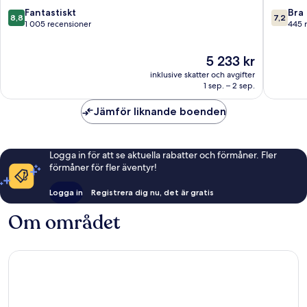
New
de
8.8
7.2
Fantastiskt
Bra
8,8
7,2
Opening
sa
av
av
1 005 recensioner
445 
2026
Talaia
10,
10,
Sant
Fantastiskt,
Bra,
Priset
5 233 kr
Josep
1 005 recensioner
445 rec
är
de
inklusive skatter och avgifter
5 233 kr
sa
1 sep. – 2 sep.
Talaia
Jämför liknande boenden
Logga in för att se aktuella rabatter och förmåner. Fler
förmåner för fler äventyr!
Logga in
Registrera dig nu, det är gratis
Om området