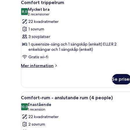
5
Comfort trippelrum
alla
Mycket bra
foton
8,0
8,0 av 10
(2 recensioner)
2 recensioner
för
22 kvadratmeter
Comfort
1 sovrum
trippelrum
3 sovplatser
1 queensize-säng och 1 sängskåp (enkelt) ELLER 2
enkelsängar och 1 sängskåp (enkelt)
Gratis wi-fi
Mer
Mer information
information
om
Se prise
Comfort
trippelrum
Öppna
Ett hotellrum med en säng, ett
5
Comfort-rum - anslutande rum (4 people)
alla
Enastående
foton
10,0
10,0 av 10
(1 recension)
1 recension
för
22 kvadratmeter
Comfort-
2 sovrum
rum