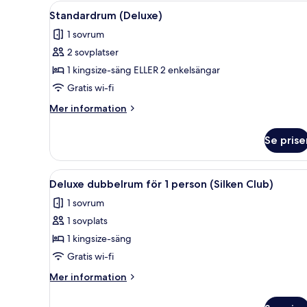
1
Öppna
Ett hotellrum med en stor säng,
13
person
Standardrum (Deluxe)
alla
(Silken
1 sovrum
Club)
foton
2 sovplatser
för
Standardrum
1 kingsize-säng ELLER 2 enkelsängar
(Deluxe)
Gratis wi-fi
Mer
Mer information
information
om
Se prise
Standardrum
(Deluxe)
Öppna
Ett modernt hotellrum med en 
8
Deluxe dubbelrum för 1 person (Silken Club)
alla
1 sovrum
foton
1 sovplats
för
Deluxe
1 kingsize-säng
dubbelrum
Gratis wi-fi
för
Mer
Mer information
1
information
person
om