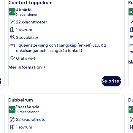
5
1
Comfort trippelrum
Ru
alla
al
person
Utmärkt
foton
8,8
f
10
8,8 av 10
(5 recensioner)
5 recensioner
för
f
22 kvadratmeter
Comfort
R
1 sovrum
trippelrum
(S
3 sovplatser
C
1 queensize-säng och 1 sängskåp (enkelt) ELLER 2
enkelsängar och 1 sängskåp (enkelt)
Gratis wi-fi
M
Me
Mer
in
Mer information
information
o
om
R
r
Se priser
Comfort
(S
trippelrum
Cl
 skrivbord med en stol, en TV och en kaffebryggare.
Öppna
Ett hotellrum med en stor säng, ett sk
Ö
8
Dubbelrum
Du
alla
al
Enastående
foton
9,6
f
8,
9,6 av 10
(18 recensioner)
18 recensioner
för
f
22 kvadratmeter
Dubbelrum
D
1 sovrum
f