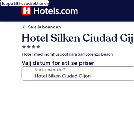
Hoppa till huvudsektionen
Se alla boenden
Hotel Silken Ciudad Gi
4.0-
stjärnigt
Hotell med inomhuspool nära San Lorenzo Beach
boende
Välj datum för att se priser
Vart reser du?
Fotogalleri
för
Hotel
Silken
Ciudad
Gijon