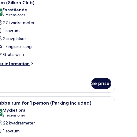
11
m (Silken Club)
la
Enastående
oton
,0
10,0 av 10
(2 recensioner)
2 recensioner
ör
27 kvadratmeter
um
1 sovrum
ilken
2 sovplatser
lub)
1 kingsize-säng
Gratis wi-fi
er
r information
formation
m
um
Se priser
ilken
ub)
rivbord med en stol och ett fönster med gardiner.
ppna
Ett hotellrum med en stor säng, ett skrivbord
8
bbelrum för 1 person (Parking included)
la
Mycket bra
oton
0
8,0 av 10
(2 recensioner)
2 recensioner
ör
22 kvadratmeter
ubbelrum
1 sovrum
ör