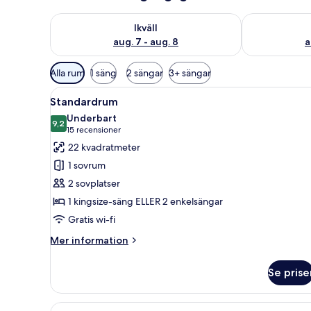
Kontrollera tillgängligheten för ikväll aug. 7 - aug. 8
Kontrollera ti
Ikväll
aug. 7 - aug. 8
a
Tillgängliga
Alla rum
1 säng
2 sängar
3+ sängar
filter
Öppna
Ett hotellrum med en stor säng
för
8
Standardrum
alla
rum
Underbart
foton
9,2
9,2 av 10
(15 recensioner)
15 recensioner
för
22 kvadratmeter
Standardrum
1 sovrum
2 sovplatser
1 kingsize-säng ELLER 2 enkelsängar
Gratis wi-fi
Mer
Mer information
information
om
Se prise
Standardrum
Öppna
Ett hotellrum med två sängar,