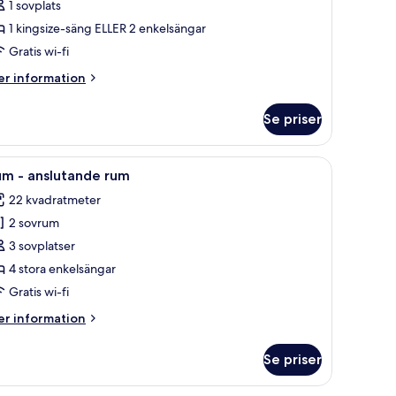
1 sovplats
1 kingsize-säng ELLER 2 enkelsängar
erson
Gratis wi-fi
Parking
ncluded)
er
r information
formation
m
Se priser
ubbelrum
r
 och en väggpanel i trä.
g, en stol och ett nattduksbord.
ppna
Ett hotellrum med en säng, ett skrivbord med 
5
rson
um - anslutande rum
la
arking
22 kvadratmeter
cluded)
oton
2 sovrum
ör
um
3 sovplatser
4 stora enkelsängar
nslutande
Gratis wi-fi
um
er
r information
formation
m
Se priser
um