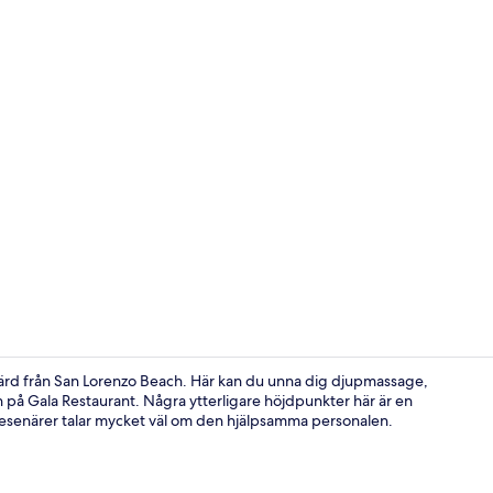
Exteriör
lfärd från San Lorenzo Beach. Här kan du unna dig djupmassage,
på Gala Restaurant. Några ytterligare höjdpunkter här är en
resenärer talar mycket väl om den hjälpsamma personalen.
Businesscent