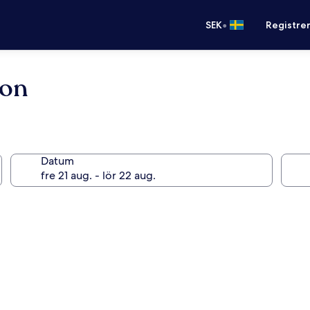
•
SEK
Registre
jon
Datum