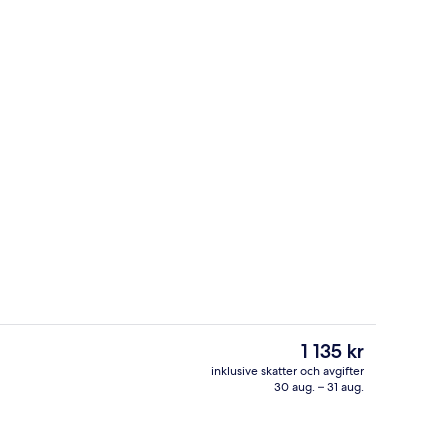
Lunch serveras
Det
1 135 kr
nuvarande
inklusive skatter och avgifter
priset
30 aug. – 31 aug.
er
Reception
är
1 135 kr