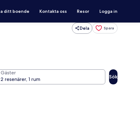
ra ditt boende
Kontakta oss
Resor
Logga in
Dela
Spara
Gäster
Sök