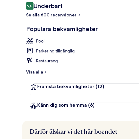
Recensioner
Underbart
9,0
9,0 av 10,
Se alla 600 recensioner
Lunch server
Populära bekvämligheter
Pool
Parkering tillgänglig
Restaurang
Visa alla
Främsta bekvämligheter
(12)
Känn dig som hemma
(6)
Därför älskar vi det här boendet