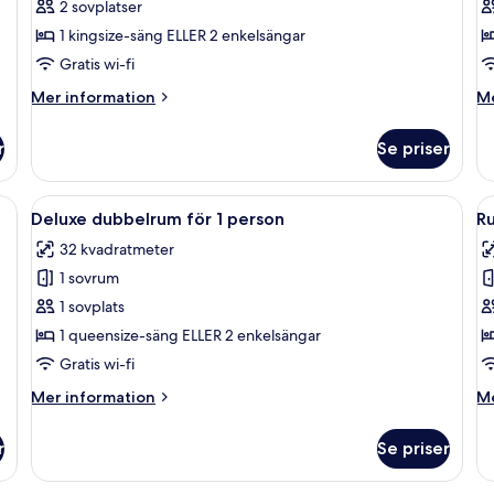
2 sovplatser
1
1 kingsize-säng ELLER 2 enkelsängar
p
Gratis wi-fi
(
i
Mer
M
Mer information
Me
information
in
om
o
r
Se priser
Dubbelrum
D
fö
1
tor säng, en platt-TV som är monterad på väggen, ett skrivbord med en stol
Öppna
Ett modernt hotellrum med en stor sän
Ö
5
pe
Deluxe dubbelrum för 1 person
R
alla
al
(P
32 kvadratmeter
foton
in
f
1 sovrum
för
f
Deluxe
R
1 sovplats
dubbelrum
-
1 queensize-säng ELLER 2 enkelsängar
för
a
Gratis wi-fi
1
r
Mer
M
Mer information
Me
person
information
in
om
o
r
Se priser
Deluxe
R
dubbelrum
-