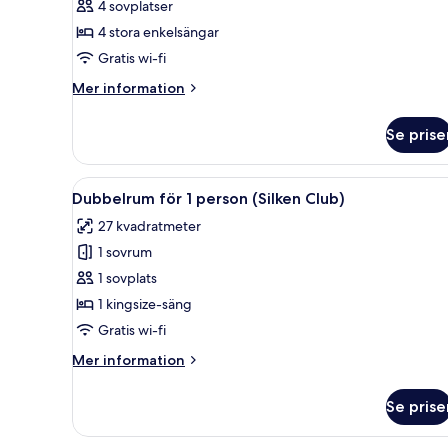
4 sovplatser
-
4 stora enkelsängar
anslutande
Gratis wi-fi
rum
(4
Mer
Mer information
people)
information
om
Se prise
Comfort-
rum
-
Öppna
Ett modernt hotellrum med en s
11
anslutande
Dubbelrum för 1 person (Silken Club)
alla
rum
27 kvadratmeter
(4
foton
people)
1 sovrum
för
Dubbelrum
1 sovplats
för
1 kingsize-säng
1
Gratis wi-fi
person
Mer
Mer information
(Silken
information
Club)
om
Se prise
Dubbelrum
för