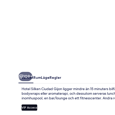
109+
Översikt
Rum
Läge
Regler
Hotel Silken Ciudad Gijon ligger mindre än 15 minuters bi
bodywraps eller aromaterapi, och dessutom serveras lunch 
inomhuspool, en bar/lounge och ett fitnesscenter. Andra 
VIP Access