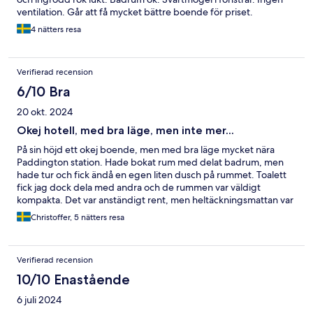
ventilation. Går att få mycket bättre boende för priset.
4 nätters resa
Verifierad recension
6/10 Bra
20 okt. 2024
Okej hotell, med bra läge, men inte mer...
På sin höjd ett okej boende, men med bra läge mycket nära
Paddington station. Hade bokat rum med delat badrum, men
hade tur och fick ändå en egen liten dusch på rummet. Toalett
fick jag dock dela med andra och de rummen var väldigt
kompakta. Det var anständigt rent, men heltäckningsmattan var
fläckig och väggen till synes lite fuktskadad. Ny matta och
Christoffer, 5 nätters resa
ommålning skulle behövas. Överhuvudtaget var det spartanskt
och jag upplever inte att rummet motsvarade priset, men så är
det kanske på de flesta hotell i London. Ingen frukostbuffé
Verifierad recension
fanns tillgänglig.
10/10 Enastående
6 juli 2024