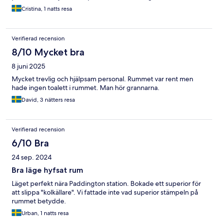
Cristina, 1 natts resa
Verifierad recension
8/10 Mycket bra
8 juni 2025
Mycket trevlig och hjälpsam personal. Rummet var rent men
hade ingen toalett i rummet. Man hör grannarna.
David, 3 nätters resa
Verifierad recension
6/10 Bra
24 sep. 2024
Bra läge hyfsat rum
Läget perfekt nära Paddington station. Bokade ett superior för
att slippa "kolkällare". Vi fattade inte vad superior stämpeln på
rummet betydde.
Urban, 1 natts resa