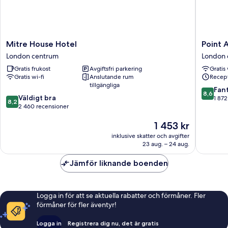
Mitre
Point
Mitre House Hotel
Point 
House
A
London centrum
London 
Hotel
London
Gratis frukost
Avgiftsfri parkering
Gratis 
London
Padding
Gratis wi-fi
Anslutande rum
Recept
centrum
London
tillgängliga
centrum
8.6
Fant
8,6
8.2
Väldigt bra
av
1 872
8,2
av
2 460 recensioner
10,
10,
Fantastis
Priset
1 453 kr
Väldigt
1 872 re
är
bra,
inklusive skatter och avgifter
1 453 kr
2 460 recensioner
23 aug. – 24 aug.
Jämför liknande boenden
Logga in för att se aktuella rabatter och förmåner. Fler
förmåner för fler äventyr!
Logga in
Registrera dig nu, det är gratis