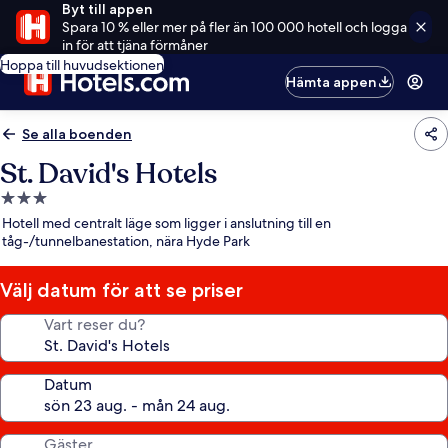
Byt till appen
Spara 10 % eller mer på fler än 100 000 hotell och logga
in för att tjäna förmåner
Hoppa till huvudsektionen
Hämta appen
Se alla boenden
St. David's Hotels
3.0-
stjärnigt
Hotell med centralt läge som ligger i anslutning till en
boende
tåg-/tunnelbanestation, nära Hyde Park
Välj datum för att se priser
Vart reser du?
Datum
Gäster