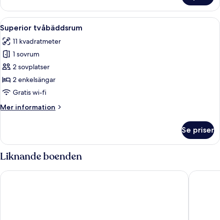
dubbelrum
Öppna
Ett hotellrum med en säng, ett skrivbo
20
Superior tvåbäddsrum
alla
11 kvadratmeter
foton
1 sovrum
för
Superior
2 sovplatser
tvåbäddsrum
2 enkelsängar
Gratis wi-fi
Mer
Mer information
information
om
Se priser
Superior
tvåbäddsrum
Liknande boenden
Mitre House Hotel
Point A 