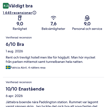
Väldigt bra
8,2
1 445 recensioner
9,0
7,6
9,0
Renlighet
Bekvämligheter
Personal och service
Recensioner
Verifierad recension
6/10 Bra
1 aug. 2026
Rent och trevligt hotell men lite för högljutt. Man hör mycket
från parken mittemot samt tunnelbanan hela natten.
Patricia Abril, 4 nätters resa
Verifierad recension
10/10 Enastående
6 apr. 2026
Jättebra boende nära Paddington station. Rummet var lagomt
varmt sängen skön. Jag tyckte det gick bra att sova fastän det