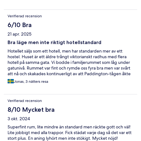
Verifierad recension
6/10 Bra
21 apr. 2025
Bra läge men inte riktigt hotellstandard
Hotellet säljs som ett hotell, men har standarden mer av ett
hostel. Huset är ett äldre trångt viktorianskt radhus med flera
hotell på samma gata. Vi bodde i familjerummet som låg under
gatunivå. Rummet var fint och rymde oss fyra bra men var svårt
att nå och skakades kontinuerligt av att Paddington-tågen åkte
förbi i tunnlarna under huset. Bra med 24h reception som och
Jonas, 3 nätters resa
läget var väldigt praktiskt och bra.
Verifierad recension
8/10 Mycket bra
3 okt. 2024
Superfint rum, lite mindre än standard men räckte gott och väl!
Lite jobbigt med alla trappor. Fick städat varje dag så det var ett
stort plus. En aning lyhört men inte stökigt. Mycket nöjd!