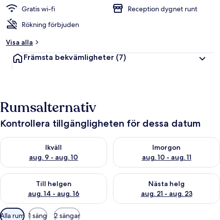
Gratis wi-fi
Reception dygnet runt
Rökning förbjuden
Visa alla
Främsta bekvämligheter
(7)
Rumsalternativ
Kontrollera tillgängligheten för dessa datum
Kontrollera tillgängligheten för ikväll aug. 9 - aug. 10
Kontrollera tillgängligheten fö
Ikväll
Imorgon
aug. 9 - aug. 10
aug. 10 - aug. 11
Kontrollera tillgängligheten för den här helgen aug. 14 - aug. 
Kontrollera tillgängligheten fö
Till helgen
Nästa helg
aug. 14 - aug. 16
aug. 21 - aug. 23
Tillgängliga
Alla rum
1 säng
2 sängar