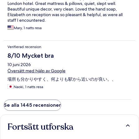
London hotel. Great mattress & pillows, quiet, slept well.
Beautiful unique decor, very clean. Loved the hand soap,
Elizabeth on reception was so pleasant & helpful, as were all
staff I encountered.
Mary, 1 natts resa
Verifierad recension
8/10 Mycket bra
10 juni 2026
Översätt med hjälp av Google
場所も分かりやすく、何よりも駅から近いのが良い。、
Naoki, 1 natts resa
Se alla 1445 recensioner
Fortsätt utforska