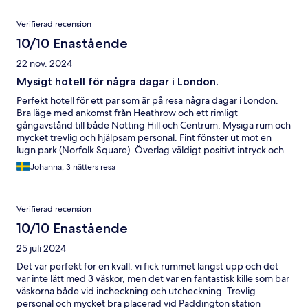
Verifierad recension
10/10 Enastående
22 nov. 2024
Mysigt hotell för några dagar i London.
Perfekt hotell för ett par som är på resa några dagar i London.
Bra läge med ankomst från Heathrow och ett rimligt
gångavstånd till både Notting Hill och Centrum. Mysiga rum och
mycket trevlig och hjälpsam personal. Fint fönster ut mot en
lugn park (Norfolk Square). Överlag väldigt positivt intryck och
helt klart prisvärt!
Johanna, 3 nätters resa
Verifierad recension
10/10 Enastående
25 juli 2024
Det var perfekt för en kväll, vi fick rummet längst upp och det
var inte lätt med 3 väskor, men det var en fantastisk kille som bar
väskorna både vid incheckning och utcheckning. Trevlig
personal och mycket bra placerad vid Paddington station