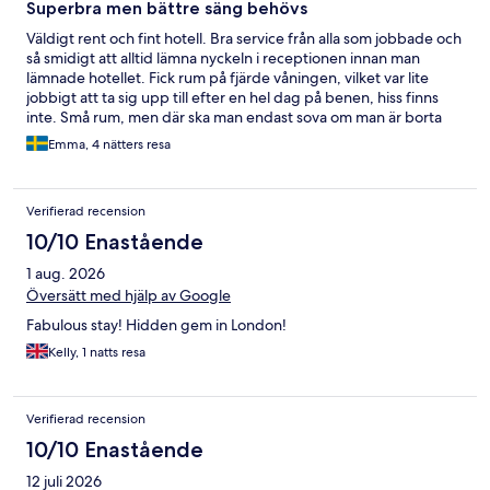
Superbra men bättre säng behövs
Väldigt rent och fint hotell. Bra service från alla som jobbade och
så smidigt att alltid lämna nyckeln i receptionen innan man
lämnade hotellet. Fick rum på fjärde våningen, vilket var lite
jobbigt att ta sig upp till efter en hel dag på benen, hiss finns
inte. Små rum, men där ska man endast sova om man är borta
hela dagarna. Det var väldigt moderna rum och väldigt rena, såg
Emma, 4 nätters resa
inte ett enda dammkorn. Städerskan var förbi varje dag och
fräschade till rummet. Sängen i rummet var inte det bästa, platt
kudde och stenhård säng där man kände fjädrarna, hade ofta
Verifierad recension
ont i ryggen och stel i nacken när jag vaknade. En bäddmadrass
hade inte skadat att ha på sängarna.
10/10 Enastående
1 aug. 2026
Översätt med hjälp av Google
Fabulous stay! Hidden gem in London!
Kelly, 1 natts resa
Verifierad recension
10/10 Enastående
12 juli 2026