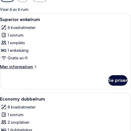
filter
för
Visar 6 av 6 rum
rum
Öppna
Ett sovrum med en säng, ett sängbord
7
Superior enkelrum
alla
6 kvadratmeter
foton
1 sovrum
för
Superior
1 sovplats
enkelrum
1 enkelsäng
Gratis wi-fi
Mer
Mer information
information
om
Se priser
Superior
enkelrum
Öppna
En snyggt bäddad säng med vita lakan
15
Economy dubbelrum
alla
8 kvadratmeter
foton
1 sovrum
för
Economy
2 sovplatser
dubbelrum
1 dubbelsäng