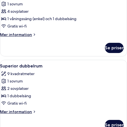
1 sovrum
för
Superior
4 sovplatser
fyrbäddsrum
1 våningssäng (enkel) och 1 dubbelsäng
Gratis wi-fi
Mer
Mer information
information
om
Se priser
Superior
fyrbäddsrum
Öppna
Ett hotellrum med tapet med ett mönst
15
Superior dubbelrum
alla
9 kvadratmeter
foton
1 sovrum
för
Superior
2 sovplatser
dubbelrum
1 dubbelsäng
Gratis wi-fi
Mer
Mer information
information
om
Se priser
Superior