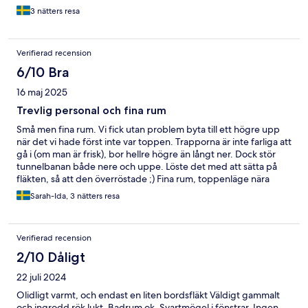
3 nätters resa
Verifierad recension
6/10 Bra
16 maj 2025
Trevlig personal och fina rum
Små men fina rum. Vi fick utan problem byta till ett högre upp
när det vi hade först inte var toppen. Trapporna är inte farliga att
gå i (om man är frisk), bor hellre högre än långt ner. Dock stör
tunnelbanan både nere och uppe. Löste det med att sätta på
fläkten, så att den överröstade ;) Fina rum, toppenläge nära
Paddington (då får man kanske leva med ljudet från
Sarah-Ida, 3 nätters resa
tunnelbanan) - till bra pris! Och väldigt trevlig personal. Jag har
inte bestämt om jag kommer bo igen... om priset är bra då
kommer jag nog göra det.
Verifierad recension
2/10 Dåligt
22 juli 2024
Olidligt varmt, och endast en liten bordsfläkt Väldigt gammalt
och ingrodd rök lukt. Badrum ok. Svartmögel i fönstrar. Ingen