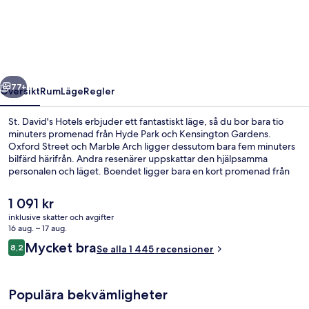
Hotels
regående
Nästa
77+
Översikt
Rum
Läge
Regler
St. David's Hotels erbjuder ett fantastiskt läge, så du bor bara tio
minuters promenad från Hyde Park och Kensington Gardens.
Oxford Street och Marble Arch ligger dessutom bara fem minuters
bilfärd härifrån. Andra resenärer uppskattar den hjälpsamma
personalen och läget. Boendet ligger bara en kort promenad från
kollektivtrafik. Till Paddington Underground Station tar det 2
minuter att gå och till Lancaster Gate Underground Station är det 8
Det
1 091 kr
minuter.
nuvarande
inklusive skatter och avgifter
priset
16 aug. – 17 aug.
Boendets fasad
är
Recensioner
Mycket bra
8,2
Se alla 1 445 recensioner
1 091 kr
8,2 av 10,
Populära bekvämligheter