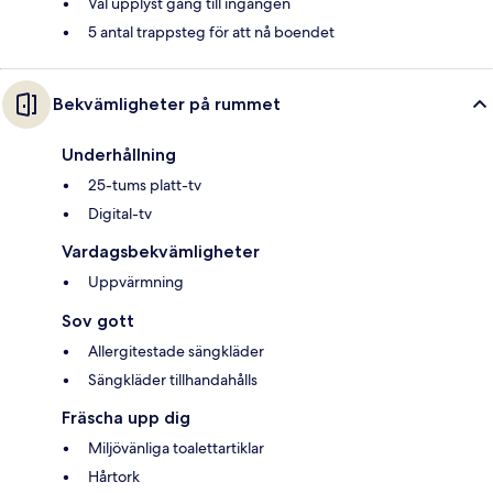
Väl upplyst gång till ingången
5 antal trappsteg för att nå boendet
Bekvämligheter på rummet
Underhållning
25-tums platt-tv
Digital-tv
Vardagsbekvämligheter
Uppvärmning
Sov gott
Allergitestade sängkläder
Sängkläder tillhandahålls
Fräscha upp dig
Miljövänliga toalettartiklar
Hårtork