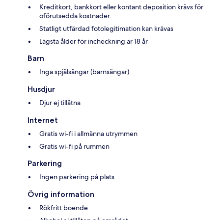
Kreditkort, bankkort eller kontant deposition krävs för
oförutsedda kostnader.
Statligt utfärdad fotolegitimation kan krävas
Lägsta ålder för incheckning är 18 år
Barn
Inga spjälsängar (barnsängar)
Husdjur
Djur ej tillåtna
Internet
Gratis wi-fi i allmänna utrymmen
Gratis wi-fi på rummen
Parkering
Ingen parkering på plats.
Övrig information
Rökfritt boende