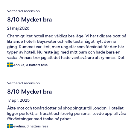
Verifierad recension
8/10 Mycket bra
21 maj 2026
Charmigt litet hotell med väldigt bra läge. Vi har tidigare bott på
liknande hotell i Bayswater och ville testa något nytt denna
gång. Rummet var litet, men ungefär som förväntat för den här
typen av hotell. Nu reste jag med mitt barn och hade bara en
väska. Annars tror jag att det hade varit svårare att rymmas. Det
kändes fräscht med nymålade ytor och ett nyrenoverat badrum.
Annika, 3 nätters resa
Vi saknade dock kylskåp på rummet och även kaffe/te, även om
det fanns att hämta två trappor ner. Vibrationerna från
tunnelbanan störde oss faktiskt inte alls, vilket vi hade varit lite
Verifierad recension
oroliga för innan. Däremot var hotellet ganska lyhört både
mellan rummen och ut mot trapphuset. Vi hade tur som i princip
8/10 Mycket bra
var ensamma på våning 3 under vistelsen. Sängarna var ganska
17 apr. 2025
hårda och jag frågade om det gick att få en extra bäddmadrass,
men det kunde tyvärr inte ordnas. Det drog kallt från fönstret
Åkte mot och tonårsdotter på shoppingtur till London. Hotellet
ovanför huvudändan på sängarna. Sammantaget är vi lite osäkra
ligger perfekt, är fräscht och trevlig personal. Levde upp till våra
på om vistelsen riktigt var värd pengarna, även om läget och det
förväntningar med tanke på priset.
fräscha badrummet var stora plus.
evelina, 3 nätters resa