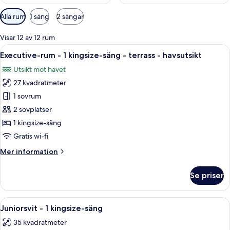
Tillgängliga
Alla rum
1 säng
2 sängar
filter
för
Visar 12 av 12 rum
rum
Öppna
En balkong med vita loungestolar, ett 
6
Executive-rum - 1 kingsize-säng - terrass - havsutsikt
alla
Utsikt mot havet
foton
27 kvadratmeter
för
Executive-
1 sovrum
rum
2 sovplatser
-
1 kingsize-säng
1
Gratis wi-fi
kingsize-
Mer
Mer information
säng
information
-
om
Se priser
terrass
Executive-
rum
-
-
Öppna
Ett modernt hotellrum med en soffa, en
havsutsikt
5
1
Juniorsvit - 1 kingsize-säng
alla
kingsize-
35 kvadratmeter
säng
foton