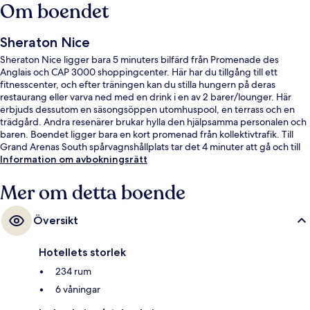
Om boendet
Sheraton Nice
Sheraton Nice ligger bara 5 minuters bilfärd från Promenade des
Anglais och CAP 3000 shoppingcenter. Här har du tillgång till ett
fitnesscenter, och efter träningen kan du stilla hungern på deras
restaurang eller varva ned med en drink i en av 2 barer/lounger. Här
erbjuds dessutom en säsongsöppen utomhuspool, en terrass och en
trädgård. Andra resenärer brukar hylla den hjälpsamma personalen och
baren. Boendet ligger bara en kort promenad från kollektivtrafik. Till
Grand Arenas South spårvagnshållplats tar det 4 minuter att gå och till
Airport Terminal 1 spårvagnshållplats är det 5 minuter.
Information om avbokningsrätt
Mer om detta boende
Översikt
Hotellets storlek
234 rum
6 våningar