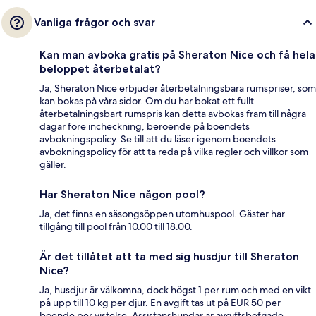
Vanliga frågor och svar
Kan man avboka gratis på Sheraton Nice och få hela
beloppet återbetalat?
Ja, Sheraton Nice erbjuder återbetalningsbara rumspriser, som
kan bokas på våra sidor. Om du har bokat ett fullt
återbetalningsbart rumspris kan detta avbokas fram till några
dagar före incheckning, beroende på boendets
avbokningspolicy. Se till att du läser igenom boendets
avbokningspolicy för att ta reda på vilka regler och villkor som
gäller.
Har Sheraton Nice någon pool?
Ja, det finns en säsongsöppen utomhuspool. Gäster har
tillgång till pool från 10.00 till 18.00.
Är det tillåtet att ta med sig husdjur till Sheraton
Nice?
Ja, husdjur är välkomna, dock högst 1 per rum och med en vikt
på upp till 10 kg per djur. En avgift tas ut på EUR 50 per
boende per vistelse. Assistanshundar är avgiftsbefriade.