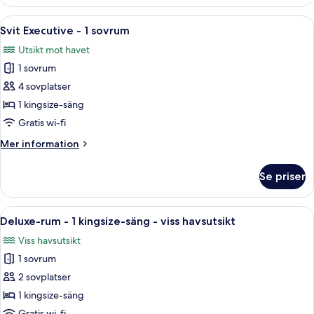
rum
-
Öppna
Ett hotellrum med två blå stolar, ett 
5
1
Svit Executive - 1 sovrum
alla
kingsize-
Utsikt mot havet
säng
foton
1 sovrum
för
Svit
4 sovplatser
Executive
1 kingsize-säng
-
Gratis wi-fi
1
Mer
Mer information
sovrum
information
om
Se priser
Svit
Executive
-
Öppna
Ett hotellrum med en säng, en sittgru
5
1
Deluxe-rum - 1 kingsize-säng - viss havsutsikt
alla
sovrum
Viss havsutsikt
foton
1 sovrum
för
Deluxe-
2 sovplatser
rum
1 kingsize-säng
-
Gratis wi-fi