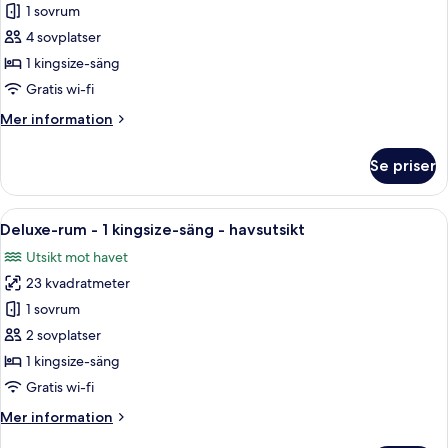
-
1 sovrum
för
terrass
Juniorsvit
4 sovplatser
-
-
havsutsikt
1 kingsize-säng
1
Gratis wi-fi
kingsize-
Mer
Mer information
säng
information
om
Se priser
Juniorsvit
-
1
Öppna
Ett hotellrum med en säng, en sittgru
8
kingsize-
Deluxe-rum - 1 kingsize-säng - havsutsikt
alla
säng
Utsikt mot havet
foton
23 kvadratmeter
för
Deluxe-
1 sovrum
rum
2 sovplatser
-
1 kingsize-säng
1
Gratis wi-fi
kingsize-
Mer
Mer information
säng
information