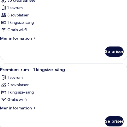
35 kvadratmeter
-
foton
havsutsikt
1 sovrum
för
Juniorsvit
3 sovplatser
-
1 kingsize-säng
1
Gratis wi-fi
kingsize-
Mer
Mer information
säng
information
-
om
Se priser
Juniorsvit
balkong
-
1
Öppna
Ett modernt hotellrum med en stor säng
5
kingsize-
Premium-rum - 1 kingsize-säng
alla
säng
1 sovrum
-
foton
balkong
2 sovplatser
för
Premium-
1 kingsize-säng
rum
Gratis wi-fi
-
Mer
Mer information
1
information
kingsize-
om
Se priser
Premium-
säng