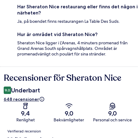
Har Sheraton Nice restaurang eller finns det någon i
närheten?
Ja, på boendet finns restaurangen La Table Des Suds.
Hur är området vid Sheraton Nice?
Sheraton Nice ligger i L'Arenas, 4 minuters promenad från
Grand Arenas South spårvagnshållplats. Området är
promenadvänligt och poulärt för sina stränder.
Recensioner för Sheraton Nice
Recensioner
Underbart
9,0
648 recensioner
9,4
9,0
9,0
Renlighet
Bekvämligheter
Personal och service
Recensioner
Verifierad recension