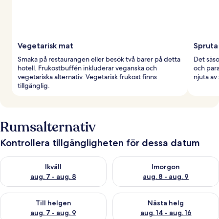
Vegetarisk mat
Spruta
Smaka på restaurangen eller besök två barer på detta
Det säs
hotell. Frukostbuffén inkluderar veganska och
och para
vegetariska alternativ. Vegetarisk frukost finns
njuta av
tillgänglig.
Rumsalternativ
Kontrollera tillgängligheten för dessa datum
Kontrollera tillgängligheten för ikväll aug. 7 - aug. 8
Kontrollera tillgängligheten f
Ikväll
Imorgon
aug. 7 - aug. 8
aug. 8 - aug. 9
Kontrollera tillgängligheten för den här helgen aug. 7 - aug. 9
Kontrollera tillgängligheten fö
Till helgen
Nästa helg
aug. 7 - aug. 9
aug. 14 - aug. 16