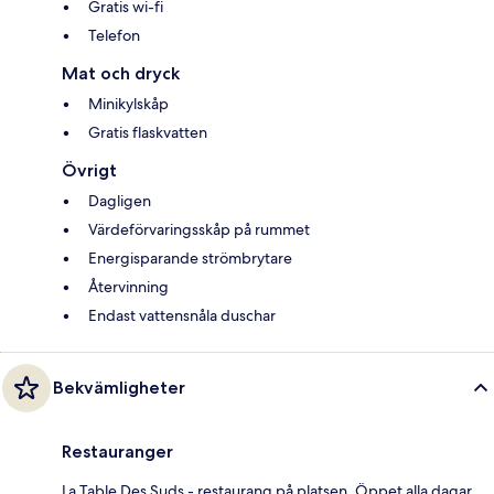
Gratis wi-fi
Telefon
Mat och dryck
Minikylskåp
Gratis flaskvatten
Övrigt
Dagligen
Värdeförvaringsskåp på rummet
Energisparande strömbrytare
Återvinning
Endast vattensnåla duschar
Bekvämligheter
Restauranger
La Table Des Suds - restaurang på platsen. Öppet alla dagar