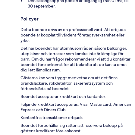
Den säsongsöppna poolen är tillgänglig från 01 maj till
30 september.
Policyer
Detta boende drivs av en professionell värd. Att erbjuda
boende är kopplat till värdens företagsverksamhet eller
yrke.
Det här boendet har utomhusområden såsom balkonger,
uteplatser och terrasser som kanske inte är lämpliga för
barn. Om du har frågor rekommenderar vi att du kontaktar
boendet före ankomst för att bekräfta att de kan ta emot
dig i ett lämpligt rum.
Gästerna kan vara tryggt medvetna om att det finns
brandsläckare, rökdetektor, säkerhetssystem och
förbandslåda på boendet.
Boendet accepterar kreditkort och kontanter.
Följande kreditkort accepteras: Visa, Mastercard, American
Express och Diners Club.
Kontantfria transaktioner erbjuds.
Boendet förbehåller sig rätten att reservera belopp på
gästens kreditkort före ankomst.