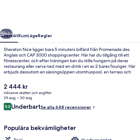
regående
Nästa
60+
Översikt
Rum
Läge
Regler
Sheraton Nice ligger bara 5 minuters bilfärd från Promenade des
Anglais och CAP 3000 shoppingcenter. Här har du tillgång till ett
fitnesscenter, och efter träningen kan du stilla hungern på deras
restaurang eller varva ned med en drink i en av 2 barer/lounger. Här
erbjuds dessutom en säsongsöppen utomhuspool, en terrass och
en trädgård. Andra resenärer brukar hylla den hjälpsamma
personalen och baren. Boendet ligger bara en kort promenad från
Det
2 444 kr
kollektivtrafik. Till Grand Arenas South spårvagnshållplats tar det 4
nuvarande
inklusive skatter och avgifter
minuter att gå och till Airport Terminal 1 spårvagnshållplats är det 5
priset
29 aug. – 30 aug.
minuter.
2 barer/lounger och bar på takterrass
är
Recensioner
Underbart
9,0
Se alla 648 recensioner
2 444 kr
9,0 av 10,
Populära bekvämligheter