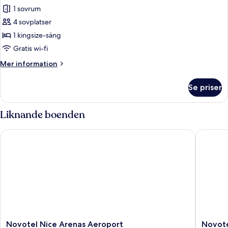
viss
1 sovrum
för
havsutsikt
Familjerum
4 sovplatser
-
1 kingsize-säng
1
Gratis wi-fi
kingsize-
Mer
Mer information
säng
information
om
Se priser
Familjerum
-
1
Liknande boenden
kingsize-
säng
Novotel Nice Arenas Aeroport
Novotel 
Novotel
Novotel
Novotel Nice Arenas Aeroport
Novote