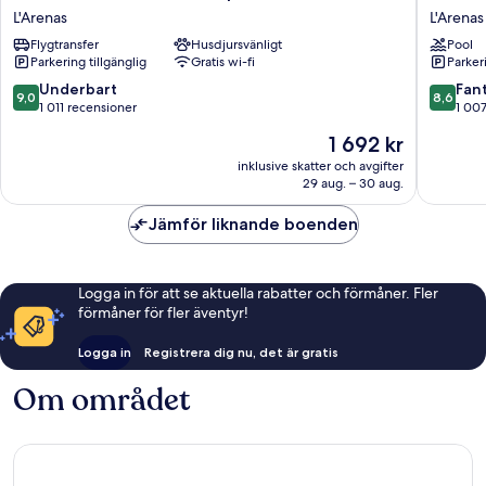
Nice
Suites
L'Arenas
L'Arenas
Arenas
Nice
Flygtransfer
Husdjursvänligt
Pool
Aeroport
Airport
Parkering tillgänglig
Gratis wi-fi
Parkeri
L'Arenas
L'Arenas
9.0
8.6
Underbart
Fant
9,0
8,6
av
av
1 011 recensioner
1 00
10,
10,
Priset
1 692 kr
Underbart,
Fantastis
är
1 011 recensioner
1 007 re
inklusive skatter och avgifter
1 692 kr
29 aug. – 30 aug.
Jämför liknande boenden
Logga in för att se aktuella rabatter och förmåner. Fler
förmåner för fler äventyr!
Logga in
Registrera dig nu, det är gratis
Om området