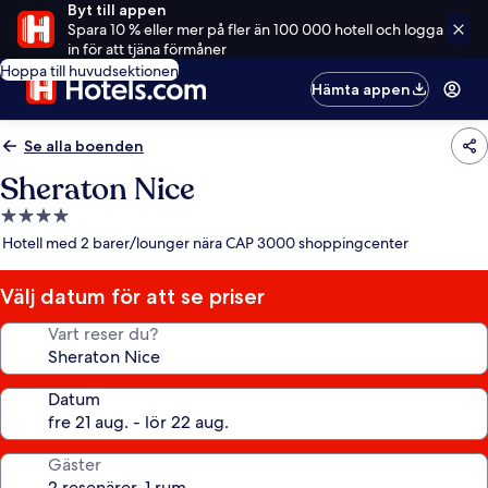
Byt till appen
Spara 10 % eller mer på fler än 100 000 hotell och logga
in för att tjäna förmåner
Hoppa till huvudsektionen
Hämta appen
Se alla boenden
Sheraton Nice
4.0-
stjärnigt
Hotell med 2 barer/lounger nära CAP 3000 shoppingcenter
boende
Välj datum för att se priser
Vart reser du?
Datum
Gäster