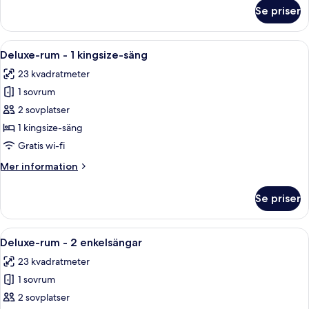
-
om
Se priser
havsutsikt
Deluxe-
rum
-
Öppna
Ett hotellrum med en säng, en sittgru
6
1
Deluxe-rum - 1 kingsize-säng
alla
kingsize-
23 kvadratmeter
säng
foton
-
1 sovrum
för
havsutsikt
Deluxe-
2 sovplatser
rum
1 kingsize-säng
-
Gratis wi-fi
1
Mer
Mer information
kingsize-
information
säng
om
Se priser
Deluxe-
rum
-
Öppna
Ett hotellrum med två sängar, ett lite
7
1
Deluxe-rum - 2 enkelsängar
alla
kingsize-
23 kvadratmeter
säng
foton
1 sovrum
för
Deluxe-
2 sovplatser