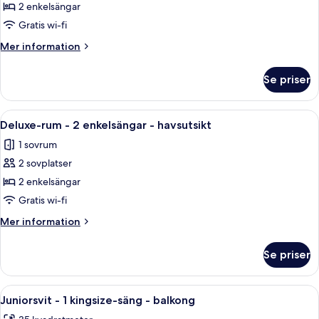
rum
2 enkelsängar
-
Gratis wi-fi
2
Mer
Mer information
enkelsängar
information
om
Se priser
Deluxe-
rum
-
Öppna
Ett hotellrum med två sängar, ett lite
6
2
Deluxe-rum - 2 enkelsängar - havsutsikt
alla
enkelsängar
1 sovrum
foton
2 sovplatser
för
Deluxe-
2 enkelsängar
rum
Gratis wi-fi
-
Mer
Mer information
2
information
enkelsängar
om
Se priser
Deluxe-
-
rum
havsutsikt
-
Öppna
Ett hotellrum med en säng, en stol, et
5
2
Juniorsvit - 1 kingsize-säng - balkong
alla
enkelsängar