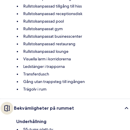
Rullstolsanpassad tillgång till hiss
Rullstolsanpassad receptionsdisk
Rullstolsanpassad pool
Rullstolsanpassat gym
Rullstolsanpassat businesscenter
Rullstolsanpassad restaurang
Rullstolsanpassad lounge
Visuella larm i korridorerna
Ledstänger i trapporna
Transferdusch
Gång utan trappsteg till ingången
Trägolv i rum
Bekvämligheter på rummet
Underhållning
55-tums platt-tv