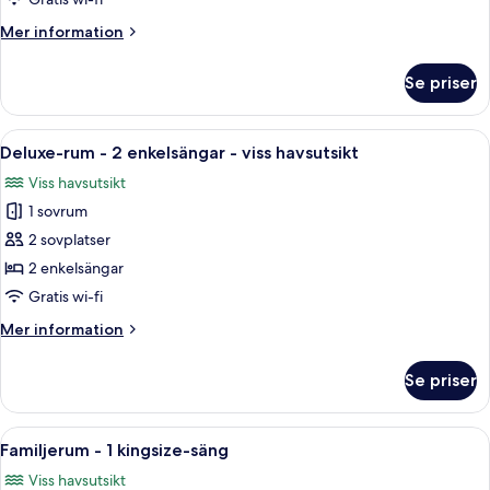
1
Mer
Mer information
kingsize-
information
säng
om
Se priser
Deluxe-
-
rum
viss
-
Öppna
Ett hotellrum med två sängar, ett lite
havsutsikt
5
1
Deluxe-rum - 2 enkelsängar - viss havsutsikt
alla
kingsize-
Viss havsutsikt
säng
foton
-
1 sovrum
för
viss
Deluxe-
2 sovplatser
havsutsikt
rum
2 enkelsängar
-
Gratis wi-fi
2
Mer
Mer information
enkelsängar
information
-
om
Se priser
Deluxe-
viss
rum
havsutsikt
-
Öppna
Ett hotellrum med två sängar, ett lite
8
2
Familjerum - 1 kingsize-säng
alla
enkelsängar
Viss havsutsikt
-
foton