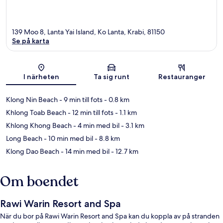
139 Moo 8, Lanta Yai Island, Ko Lanta, Krabi, 81150
Se på karta
Karta
I närheten
Ta sig runt
Restauranger
Klong Nin Beach
- 9 min till fots
- 0.8 km
Khlong Toab Beach
- 12 min till fots
- 1.1 km
Khlong Khong Beach
- 4 min med bil
- 3.1 km
Long Beach
- 10 min med bil
- 8.8 km
Klong Dao Beach
- 14 min med bil
- 12.7 km
Om boendet
Rawi Warin Resort and Spa
När du bor på Rawi Warin Resort and Spa kan du koppla av på stranden