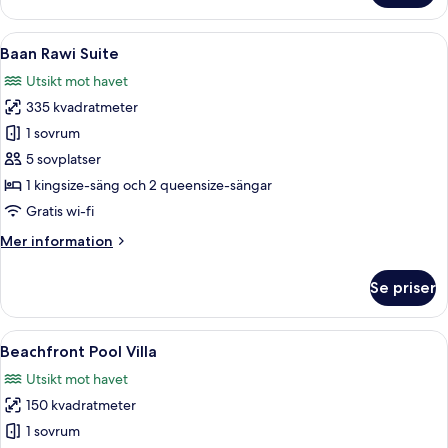
Warin
Suite
Öppna
Ett rymligt sovrum med en stor säng, e
8
Baan Rawi Suite
alla
Utsikt mot havet
foton
335 kvadratmeter
för
Baan
1 sovrum
Rawi
5 sovplatser
Suite
1 kingsize-säng och 2 queensize-sängar
Gratis wi-fi
Mer
Mer information
information
om
Se priser
Baan
Rawi
Suite
Öppna
Ett rymligt sovrum med en stor säng, e
7
Beachfront Pool Villa
alla
Utsikt mot havet
foton
150 kvadratmeter
för
Beachfront
1 sovrum