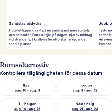
Sandstrandslycka
Jobb o
Hotellet ligger direkt på en sandstrand med solstolar
Ta itu 
och parasoller. Paddla kajak på dagen, njut av middag
sedan b
vid stranden på kvällen eller utforska närliggande
en svens
snorkelplatser.
kostnads
Rumsalternativ
Kontrollera tillgängligheten för dessa datum
Kontrollera tillgängligheten för ikväll aug. 10 - aug. 11
Kontrollera tillgängligheten fö
Ikväll
Imorgon
aug. 10 - aug. 11
aug. 11 - aug. 12
Kontrollera tillgängligheten för den här helgen aug. 14 - aug. 
Kontrollera tillgängligheten fö
Till helgen
Nästa helg
aug. 14 - aug. 16
aug. 21 - aug. 23