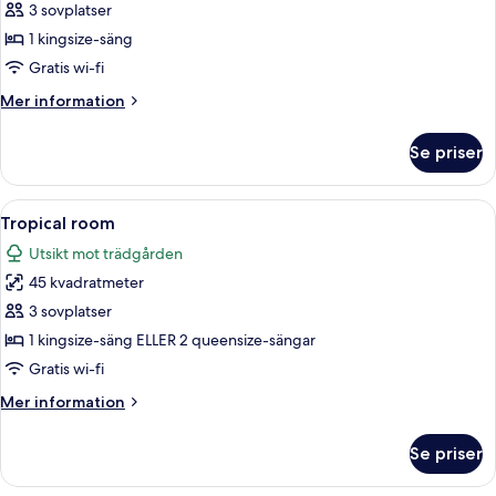
Pool
3 sovplatser
Villa
1 kingsize-säng
Gratis wi-fi
Mer
Mer information
information
om
Se priser
Beachfront
Pool
Villa
Öppna
Ett hotellrum med en säng, ett skrivb
9
Tropical room
alla
Utsikt mot trädgården
foton
45 kvadratmeter
för
Tropical
3 sovplatser
room
1 kingsize-säng ELLER 2 queensize-sängar
Gratis wi-fi
Mer
Mer information
information
om
Se priser
Tropical
room