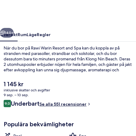
and
Spa
regående
Nästa
140+
Översikt
Rum
Läge
Regler
När du bor på Rawi Warin Resort and Spa kan du koppla av på
stranden med parasoller, strandbar och solstolar, och du bor
dessutom bara tio minuters promenad från Klong Nin Beach. Deras
2 utomhuspooler erbjuder nöjen för hela familjen, och gäster på jakt
efter avkoppling kan unna sig djupmassage, aromaterapi och
manikyr och pedikyr på deras spa. Du kan äta gott på deras kafé och
dessutom finns en bar vid poolen, där du kan svalka dig med en
Det
1 145 kr
drink. Detta hotell i lyxstil erbjuder även gäster tillgång till 2
nuvarande
inklusive skatter och avgifter
barer/lounger, ett fitnesscenter och en barnpool. Andra resenärer
priset
9 sep. – 10 sep.
uppskattar den hjälpsamma personalen.
Baan Rawi Suite | Utsikt från rummet
är
Recensioner
Underbart
9,0
Se alla 551 recensioner
1 145 kr
9,0 av 10,
Populära bekvämligheter