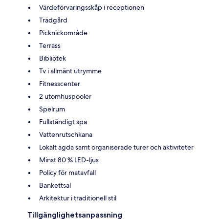
Värdeförvaringsskåp i receptionen
Trädgård
Picknickområde
Terrass
Bibliotek
Tv i allmänt utrymme
Fitnesscenter
2 utomhuspooler
Spelrum
Fullständigt spa
Vattenrutschkana
Lokalt ägda samt organiserade turer och aktiviteter
Minst 80 % LED-ljus
Policy för matavfall
Bankettsal
Arkitektur i traditionell stil
Tillgänglighetsanpassning