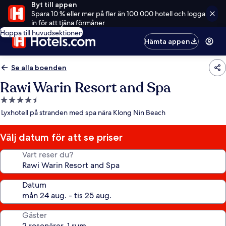
Byt till appen
Spara 10 % eller mer på fler än 100 000 hotell och logga
in för att tjäna förmåner
Hoppa till huvudsektionen
Hämta appen
Se alla boenden
Rawi Warin Resort and Spa
4.5-
stjärnigt
Lyxhotell på stranden med spa nära Klong Nin Beach
boende
Välj datum för att se priser
Vart reser du?
Datum
Gäster