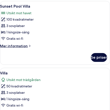
Öppna
Ett rymligt sovrum med en stor säng, e
8
Sunset Pool Villa
alla
Utsikt mot havet
foton
100 kvadratmeter
för
Sunset
3 sovplatser
Pool
1 kingsize-säng
Villa
Gratis wi-fi
Mer
Mer information
information
om
Se priser
Sunset
Pool
Villa
Öppna
En stor säng med kuddar, en sänggavel i
8
Villa
alla
Utsikt mot trädgården
foton
50 kvadratmeter
för
Villa
3 sovplatser
1 kingsize-säng
Gratis wi-fi