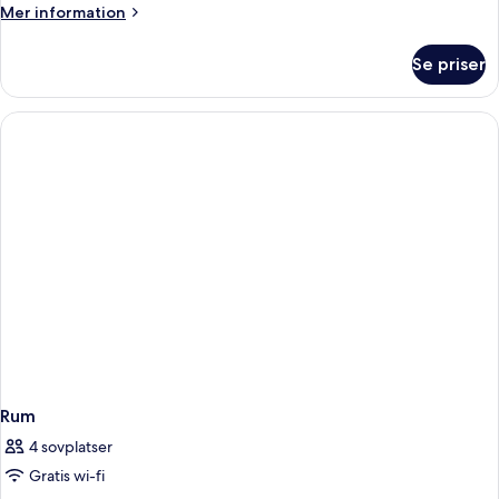
Mer
Mer information
information
om
Se priser
Villa
Rum
4 sovplatser
Gratis wi-fi