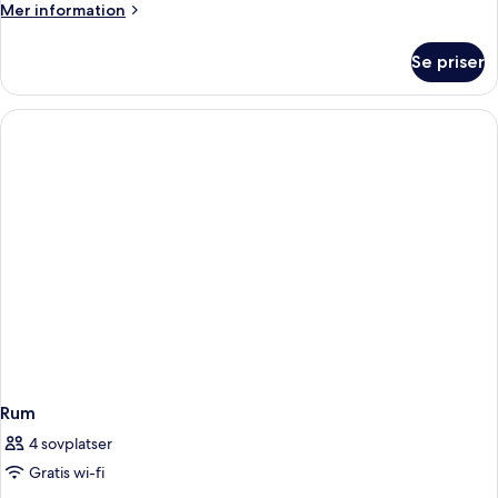
Mer
Mer information
information
om
Se priser
Rum
Rum
4 sovplatser
Gratis wi-fi