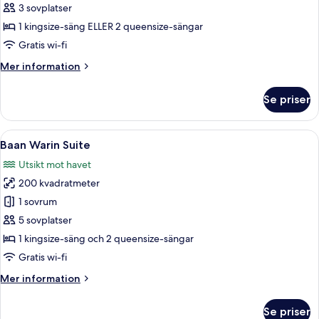
Deluxe-
3 sovplatser
rum
1 kingsize-säng ELLER 2 queensize-sängar
Gratis wi-fi
Mer
Mer information
information
om
Se priser
Deluxe-
rum
Öppna
Ett rymligt sovrum med en stor säng, 
7
Baan Warin Suite
alla
Utsikt mot havet
foton
200 kvadratmeter
för
Baan
1 sovrum
Warin
5 sovplatser
Suite
1 kingsize-säng och 2 queensize-sängar
Gratis wi-fi
Mer
Mer information
information
om
Se priser
Baan