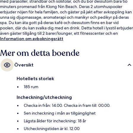
med parasoller, strandbar och solstolar, och du bor dessutom bara tio
minuters promenad från Klong Nin Beach. Deras 2 utomhuspooler
erbjuder nöjen för hela familjen, och gäster på jakt efter avkoppling kan
unna sig djupmassage, aromaterapi och manikyr och pedikyr på deras
spa. Du kan äta gott på deras kafé och dessutom finns en bar vid
poolen, där du kan svalka dig med en drink. Detta hotell i lyxstil erbjuder
även gäster tillgång till 2 barer/lounger, ett fitnesscenter och en
barnpool. Andra resenärer uppskattar den hjälpsamma personalen.
Information om avbokningsrätt
Mer om detta boende
Översikt
Hotellets storlek
185 rum
Incheckning/utcheckning
Checka in från: 14.00. Checka in fram till: 00.00.
Sen incheckning i mån av tillgänglighet
Lägsta ålder för incheckning: 18 år
Utcheckningstiden är kl. 12.00