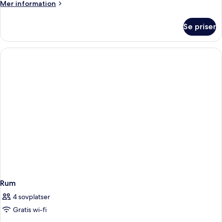
Mer
Mer information
information
om
Se priser
Rum
Rum
4 sovplatser
Gratis wi-fi