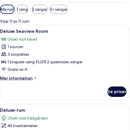
Tillgängliga
Alla rum
1 säng
2 sängar
3+ sängar
filter
för
Visar 11 av 11 rum
rum
Öppna
Ett hotellrum med en stor säng, en ba
6
Deluxe Seaview Room
alla
Utsikt mot havet
foton
1 sovrum
för
Deluxe
3 sovplatser
Seaview
1 kingsize-säng ELLER 2 queensize-sängar
Room
Gratis wi-fi
Mer
Mer information
information
om
Se priser
Deluxe
Seaview
Room
Öppna
Ett hotellrum med två sängar, en balk
8
Deluxe-rum
alla
Utsikt mot trädgården
foton
45 kvadratmeter
för