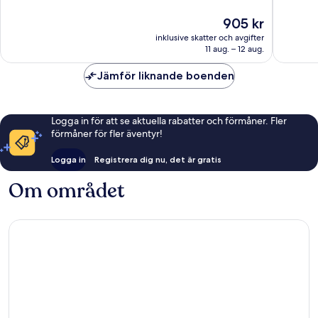
Fantastiskt,
Enaståe
Priset
905 kr
720 recensioner
240 rec
är
inklusive skatter och avgifter
905 kr
11 aug. – 12 aug.
Jämför liknande boenden
Logga in för att se aktuella rabatter och förmåner. Fler
förmåner för fler äventyr!
Logga in
Registrera dig nu, det är gratis
Om området