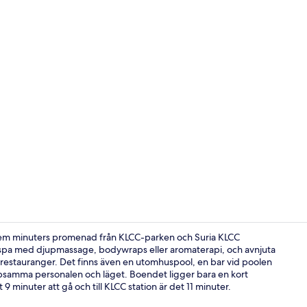
Utomhuspoo
 fem minuters promenad från KLCC-parken och Suria KLCC
spa med djupmassage, bodywraps eller aromaterapi, och avnjuta
2 restauranger. Det finns även en utomhuspool, en bar vid poolen
Bar (på boen
lpsamma personalen och läget. Boendet ligger bara en kort
t 9 minuter att gå och till KLCC station är det 11 minuter.