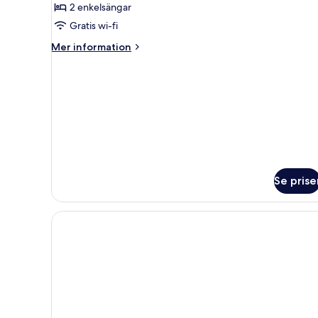
rum
2 enkelsängar
-
Gratis wi-fi
2
Mer
Mer information
enkelsängar
information
(Deluxe)
om
Club-
rum
-
2
enkelsängar
(Deluxe)
Se prise