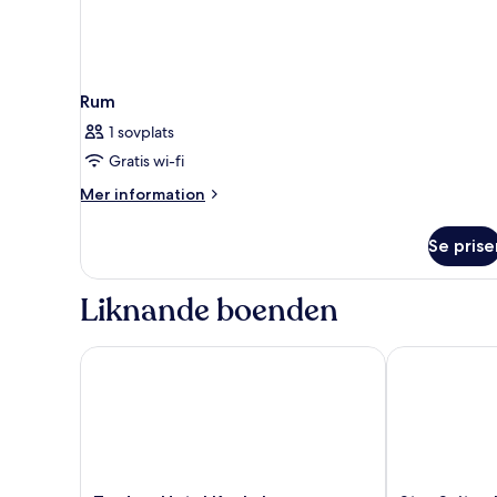
Rum
1 sovplats
Gratis wi-fi
Mer
Mer information
information
om
Se prise
Rum
Liknande boenden
Traders Hotel Kuala Lumpur
Star Suites K