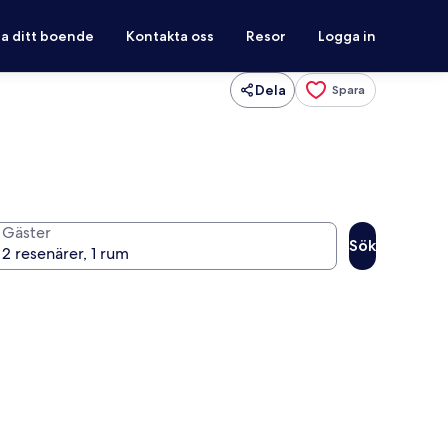
ra ditt boende
Kontakta oss
Resor
Logga in
Dela
Spara
Gäster
Sök