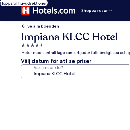
Hoppa till huvudsektionen
Shoppa resor
Se alla boenden
Impiana KLCC Hotel
4.5-
stjärnigt
Hotell med centralt läge som erbjuder fullständigt spa och li
boende
Välj datum för att se priser
Vart reser du?
Fotogalleri
för
Impiana
KLCC
Hotel