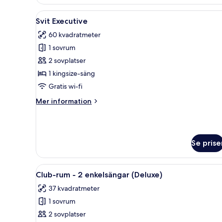
rum
-
Öppna
Svit Executive | Minibar, vär
8
1
Svit Executive
alla
kingsize-
60 kvadratmeter
säng
foton
1 sovrum
för
Svit
2 sovplatser
Executive
1 kingsize-säng
Gratis wi-fi
Mer
Mer information
information
om
Svit
Executive
Se prise
Öppna
Ett hotellrum med en stor säng
4
Club-rum - 2 enkelsängar (Deluxe)
alla
37 kvadratmeter
foton
1 sovrum
för
Club-
2 sovplatser