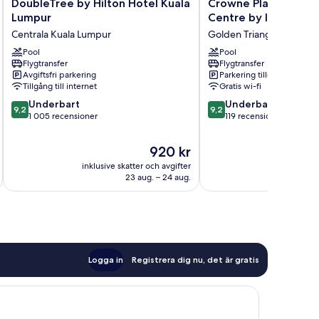
DoubleTree
Crowne
DoubleTree by Hilton Hotel Kuala
Crowne Plaza Kuala 
by
Plaza
Lumpur
Centre by IHG
Hilton
Kuala
Centrala Kuala Lumpur
Golden Triangle
Hotel
Lumpur
Kuala
Pool
City
Pool
Flygtransfer
Flygtransfer
Lumpur
Centre
Avgiftsfri parkering
Parkering tillgänglig
Centrala
by
Tillgång till internet
Gratis wi-fi
Kuala
IHG
9.2
9.2
Lumpur
Underbart
Golden
Underbart
9,2
9,2
av
av
1 005 recensioner
Triangle
119 recensioner
10,
10,
Underbart,
Underbart,
Priset
920 kr
1 005 recensioner
119 recensioner
är
inklusive skatter och avgifter
inklusive s
920 kr
23 aug. – 24 aug.
Logga in
Registrera dig nu, det är gratis