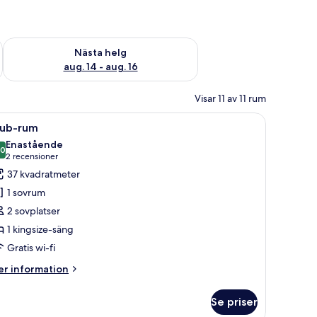
är helgen aug. 7 - aug. 9
Kontrollera tillgängligheten för nästa helg aug. 14 - aug. 16
Nästa helg
aug. 14 - aug. 16
Visar 11 av 11 rum
nglampor, ett skrivbord med en stol, en tv och ett stort fönster med gardiner
ppna
Ett hotellrum med en säng, ett nattduksbord, 
11
lub-rum
la
Enastående
oton
,0
10,0 av 10
(2 recensioner)
2 recensioner
ör
37 kvadratmeter
lub-
1 sovrum
um
2 sovplatser
1 kingsize-säng
Gratis wi-fi
er
r information
formation
m
Se priser
ub-