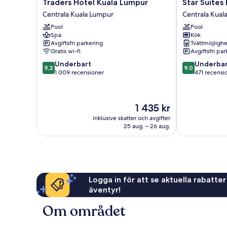
Traders
Star
Traders Hotel Kuala Lumpur
Star Suites
Hotel
Suites
Centrala Kuala Lumpur
Centrala Kual
Kuala
KLCC
Pool
Pool
Lumpur
Centrala
Spa
Kök
Centrala
Kuala
Avgiftsfri parkering
Tvättmöjlighe
Kuala
Lumpur
Gratis wi-fi
Avgiftsfri pa
Lumpur
9.2
9.0
Underbart
Underbar
9,2
9,0
av
av
1 009 recensioner
471 recensi
10,
10,
Underbart,
Underbart,
1 009 recensioner
471 recension
Priset
1 435 kr
är
inklusive skatter och avgifter
1 435 kr
25 aug. – 26 aug.
Logga in för att se aktuella rabatter
äventyr!
Om området