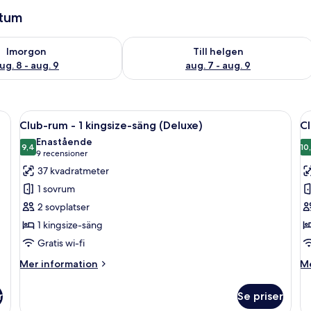
atum
llgängligheten för imorgon aug. 8 - aug. 9
Kontrollera tillgängligheten för den h
Imorgon
Till helgen
ug. 8 - aug. 9
aug. 7 - aug. 9
tt skrivbord, en tv och utsikt över staden.
Öppna
Ett hotellrum med en stor säng, två sä
Ö
7
Club-rum - 1 kingsize-säng (Deluxe)
C
alla
al
Enastående
foton
9,4
f
10
9,4 av 10
(9 recensioner)
9 recensioner
för
f
37 kvadratmeter
Club-
C
1 sovrum
rum
r
2 sovplatser
-
1 kingsize-säng
1
Gratis wi-fi
kingsize-
säng
Mer
M
Mer information
Me
(Deluxe)
information
in
om
o
r
Se priser
Club-
Cl