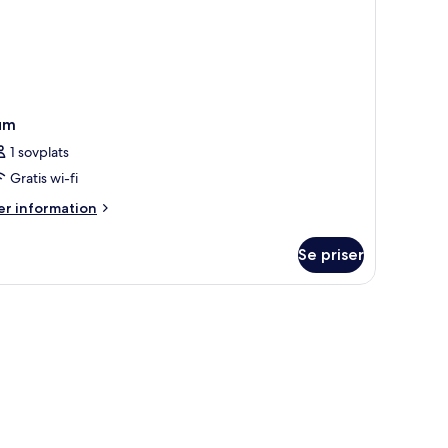
um
1 sovplats
Gratis wi-fi
er
r information
formation
m
Se priser
um