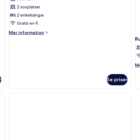
Deluxe
2 sovplatser
2 enkelsängar
Gratis wi-fi
Mer
Mer information
information
R
om
Tvåbäddsrum
Deluxe
M
Me
in
o
r
Se priser
R