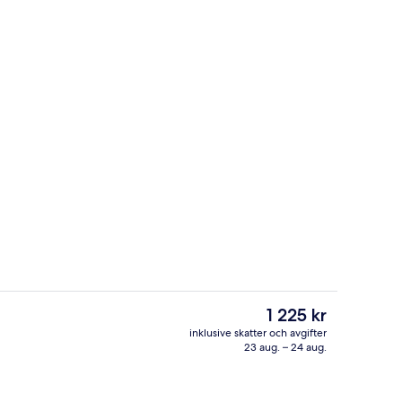
l
Boendets fasad - kväll/natt
Det
1 225 kr
nuvarande
inklusive skatter och avgifter
priset
23 aug. – 24 aug.
det)
Minibar, värdeförvaringsskåp på ru
är
1 225 kr