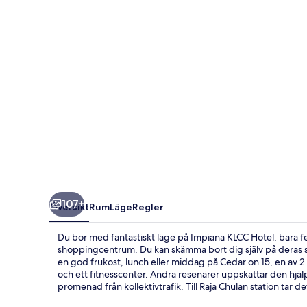
107+
Översikt
Rum
Läge
Regler
Du bor med fantastiskt läge på Impiana KLCC Hotel, bara
shoppingcentrum. Du kan skämma bort dig själv på deras 
en god frukost, lunch eller middag på Cedar on 15, en av 
och ett fitnesscenter. Andra resenärer uppskattar den hjä
promenad från kollektivtrafik. Till Raja Chulan station tar de