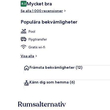
Recensioner
Mycket bra
8,2
8,2 av 10,
Se alla 1 000 recensioner
Detalj interiö
Populära bekvämligheter
Pool
Flygtransfer
Gratis wi-fi
Visa alla
Främsta bekvämligheter
(12)
Känn dig som hemma
(6)
Rumsalternativ