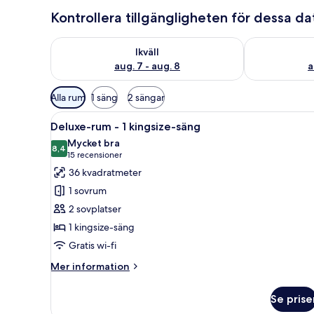
Kontrollera tillgängligheten för dessa d
Kontrollera tillgängligheten för ikväll aug. 7 - aug. 8
Kontrollera ti
Ikväll
aug. 7 - aug. 8
a
Tillgängliga
Alla rum
1 säng
2 sängar
filter
Öppna
Ett hotellrum med två sängar, e
för
4
Deluxe-rum - 1 kingsize-säng
alla
rum
Mycket bra
foton
8,4
8,4 av 10
(15 recensioner)
15 recensioner
för
36 kvadratmeter
Deluxe-
1 sovrum
rum
2 sovplatser
-
1 kingsize-säng
1
Gratis wi-fi
kingsize-
säng
Mer
Mer information
information
om
Se prise
Deluxe-