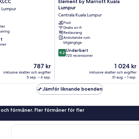
Element
 KLCC
Element by Marriott Kuala
by
Lumpur
a Lumpur
Marriott
Centrala Kuala Lumpur
Kuala
Lumpur
Pool
ter
Gratis wi-fi
Centrala
rkering
Restaurang
Kuala
Anslutande rum
t
Lumpur
tillgängliga
oner
9.2
Underbart
9,2
av
725 recensioner
er
10,
Priset
Priset
787 kr
1 024 kr
Underbart,
är
är
725 recensioner
inklusive skatter och avgifter
inklusive skatter och avgifter
787 kr
1 024 kr
5 sep. – 6 sep.
31 aug. – 1 sep.
Jämför liknande boenden
 och förmåner. Fler förmåner för fler