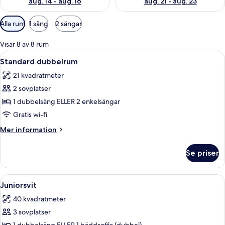
aug. 14 - aug. 16
aug. 21 - aug. 23
Tillgängliga
Alla rum
1 säng
2 sängar
filter
för
Visar 8 av 8 rum
rum
Öppna
Ett hotellrum med två sängar, ett skriv
4
Standard dubbelrum
alla
21 kvadratmeter
foton
2 sovplatser
för
Standard
1 dubbelsäng ELLER 2 enkelsängar
dubbelrum
Gratis wi-fi
Mer
Mer information
information
om
Se priser
Standard
dubbelrum
Öppna
En snyggt bäddad säng med en dekora
6
Juniorsvit
alla
40 kvadratmeter
foton
3 sovplatser
för