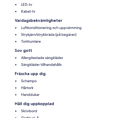
LED-tv
Kabel-tv
Vardagsbekvämligheter
Luftkonditionering och uppvärmning
Strykjärn/strykbräda (på begäran)
Torktumlare
Sov gott
Allergitestade sängkläder
Sängkläder tillhandahålls
Fräscha upp dig
Schampo
Hårtork
Handdukar
Håll dig uppkopplad
Skrivbord
Gratis wi-fi