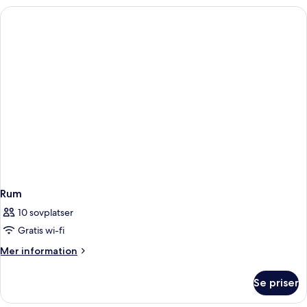
Rum
10 sovplatser
Gratis wi-fi
Mer
Mer information
information
om
Se priser
Rum