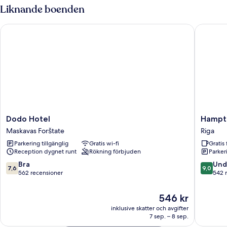
Liknande boenden
Dodo Hotel
Hampton 
Dodo
Hampto
Dodo Hotel
Hampto
Hotel
By
Maskavas Forštate
Riga
Maskavas
Hilton
Parkering tillgänglig
Gratis wi-fi
Gratis 
Forštate
Riga
Reception dygnet runt
Rökning förbjuden
Parkeri
Airport
Riga
7.6
9.0
Bra
Und
7,6
9,0
av
av
562 recensioner
542 
10,
10,
Bra,
Underba
Priset
546 kr
562 recensioner
542 rec
är
inklusive skatter och avgifter
546 kr
7 sep. – 8 sep.