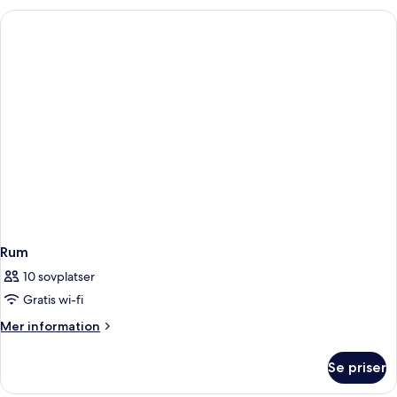
Rum
10 sovplatser
Gratis wi-fi
Mer
Mer information
information
om
Se priser
Rum