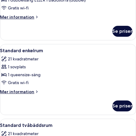
Juniorsvit
1 dubbelsäng ELLER 1 bäddsoffa (dubbel)
Gratis wi-fi
Mer
Mer information
information
om
Se priser
Juniorsvit
Öppna
Ett hotellrum med två sängar, ett skriv
3
Standard enkelrum
alla
21 kvadratmeter
foton
1 sovplats
för
Standard
1 queensize-säng
enkelrum
Gratis wi-fi
Mer
Mer information
information
om
Se priser
Standard
enkelrum
Öppna
Ett hotellrum med två sängar, ett skriv
3
Standard tvåbäddsrum
alla
21 kvadratmeter
foton