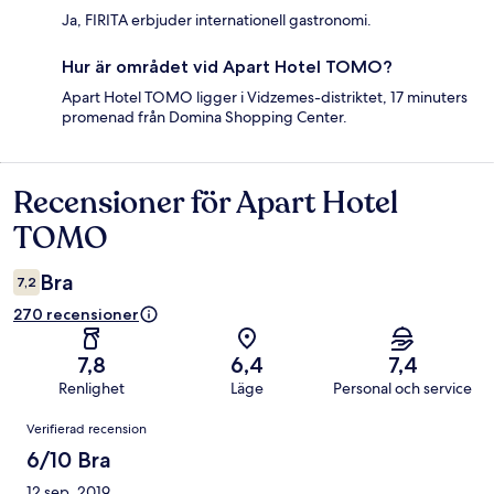
Ja, FIRITA erbjuder internationell gastronomi.
Hur är området vid Apart Hotel TOMO?
Apart Hotel TOMO ligger i Vidzemes-distriktet, 17 minuters
promenad från Domina Shopping Center.
Recensioner för Apart Hotel
Recensioner
TOMO
Bra
7,2
270 recensioner
7,8
6,4
7,4
Renlighet
Läge
Personal och service
Recensioner
Verifierad recension
6/10 Bra
12 sep. 2019