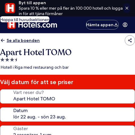
Byt till appen
Spara 10 % eller mer på fler än 100 000 hotell och logga
in för att tjäna förmåner
Hoppa till huvudsektionen
Hämta appen
Se alla boenden
Apart Hotel TOMO
3.5-
stjärnigt
Hotell i Riga med restaurang och bar
boende
Välj datum för att se priser
Vart reser du?
Datum
Gäster