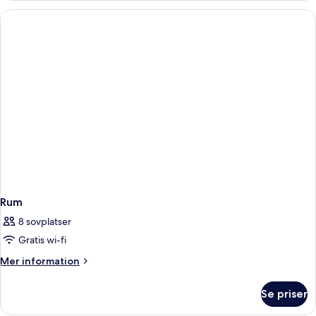
room
Rum
8 sovplatser
Gratis wi-fi
Mer
Mer information
information
om
Se priser
Rum