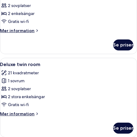
2 sovplatser
för
Standard
2 enkelsängar
tvåbäddsrum
Gratis wi-fi
Mer
Mer information
information
om
Se priser
Standard
tvåbäddsrum
Öppna
Ett badrum med ett vitt handfat, en s
1
Deluxe twin room
alla
21 kvadratmeter
foton
1 sovrum
för
Deluxe
2 sovplatser
twin
2 stora enkelsängar
room
Gratis wi-fi
Mer
Mer information
information
om
Se priser
Deluxe
twin