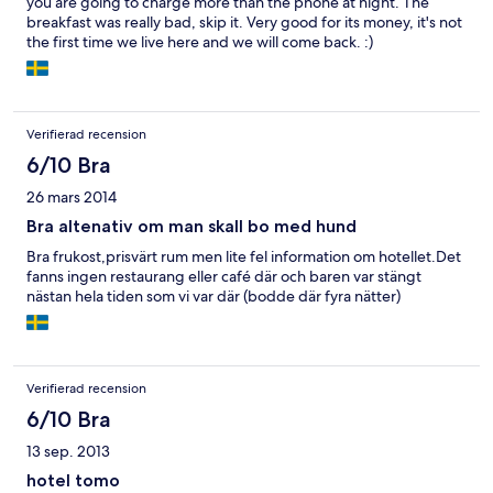
you are going to charge more than the phone at night. The
breakfast was really bad, skip it. Very good for its money, it's not
the first time we live here and we will come back. :)
Verifierad recension
6/10 Bra
26 mars 2014
Bra altenativ om man skall bo med hund
Bra frukost,prisvärt rum men lite fel information om hotellet.Det
fanns ingen restaurang eller café där och baren var stängt
nästan hela tiden som vi var där (bodde där fyra nätter)
Verifierad recension
6/10 Bra
13 sep. 2013
hotel tomo