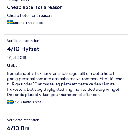
Cheap hotel for a reason
Cheap hotel for s reason
Robert, 1 natts resa
Verifierad recension
4/10 Hyfsat
17 juli 2018
USELT
Bemötandet vi fick när vi anlände säger allt om detta hotell,
grinig personal som inte ens hälsa oss välkommen. Efter 16 resor
till Riga under 10 år måste jag påstå att detta va den sämsta
frukosten. Det stog daglig städning men av detta såg vi inget.
Det enda plusset vi kan ge är närheten till affär och
busshållplats.
Erik, 7 nätters resa
Verifierad recension
6/10 Bra