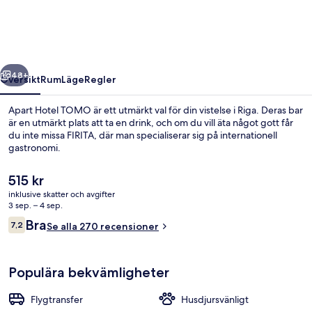
regående
Nästa
48+
Översikt
Rum
Läge
Regler
Apart Hotel TOMO är ett utmärkt val för din vistelse i Riga. Deras bar
är en utmärkt plats att ta en drink, och om du vill äta något gott får
du inte missa FIRITA, där man specialiserar sig på internationell
gastronomi.
Det
515 kr
nuvarande
inklusive skatter och avgifter
priset
3 sep. – 4 sep.
är
Recensioner
Bra
7,2
Allergitestade sängkläder, värdeförv
Se alla 270 recensioner
515 kr
7,2 av 10,
Populära bekvämligheter
Flygtransfer
Husdjursvänligt