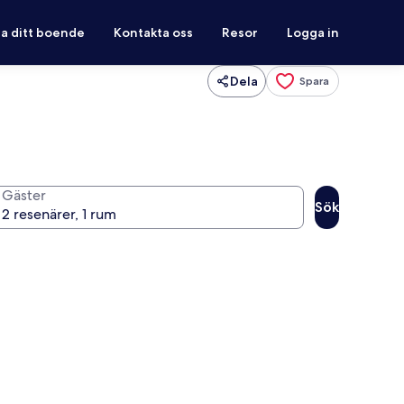
ra ditt boende
Kontakta oss
Resor
Logga in
Dela
Spara
Gäster
Sök