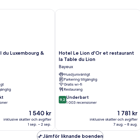
trädgården
tr
du Luxembourg & Spa
Hotel Le Lion d'Or et restaurant la Ta
Hotel
l du Luxembourg &
Hotel Le Lion d'Or et restaurant
Le
la Table du Lion
Lion
Bayeux
d'Or
et
Husdjursvänligt
Parkering tillgänglig
restaurant
igt
Gratis wi-fi
la
gänglig
Restaurang
Table
9.2
kt
du
Underbart
9,2
av
ioner
Lion
1 003 recensioner
10,
Bayeux
Priset
Priset
1 540 kr
1 781 kr
Underbart,
är
är
er
1 003 recensioner
inklusive skatter och avgifter
inklusive skatter och avgifter
1 540 kr
1 781 kr
1 sep. – 2 sep.
7 aug. – 8 aug.
Jämför liknande boenden