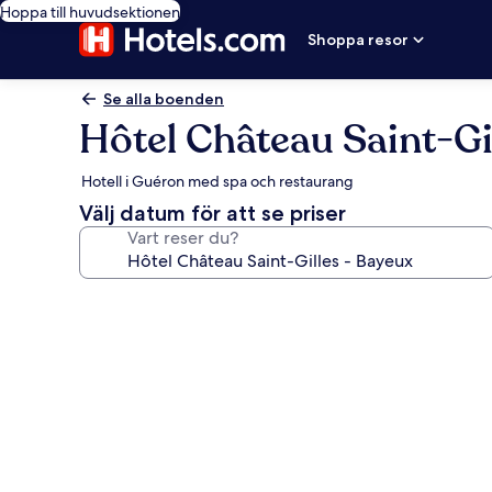
Hoppa till huvudsektionen
Shoppa resor
Se alla boenden
Hôtel Château Saint-Gi
Hotell i Guéron med spa och restaurang
Välj datum för att se priser
Vart reser du?
Fotogalleri
för
Hôtel
Château
Saint-
Gilles