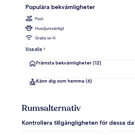
Gästfavorit
p
Populära bekvämligheter
b
Boendets fas
e
Pool
t
y
Husdjursvänligt
g
Gratis wi-fi
a
v
Visa alla
r
Främsta bekvämligheter
(12)
e
s
e
n
Känn dig som hemma
(6)
ä
r
e
r
Rumsalternativ
Kontrollera tillgängligheten för dessa d
Kontrollera tillgängligheten för ikväll aug. 6 - aug. 7
Kontrollera ti