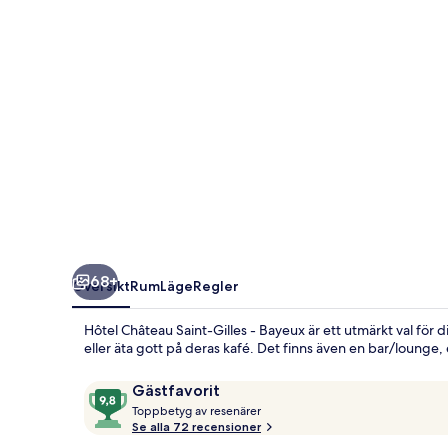
-
Bayeux
68+
Översikt
Rum
Läge
Regler
Hôtel Château Saint-Gilles - Bayeux är ett utmärkt val för 
eller äta gott på deras kafé. Det finns även en bar/lounge
Recensioner
9,8
Gästfavorit
T
av
Toppbetyg av resenärer
o
Se alla 72 recensioner
10,
p