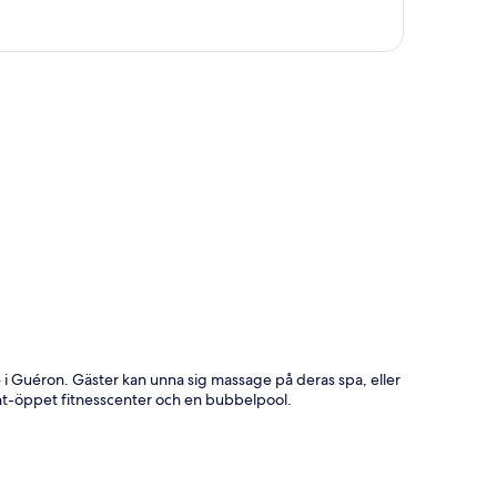
ta
se i Guéron. Gäster kan unna sig massage på deras spa, eller
unt-öppet fitnesscenter och en bubbelpool.