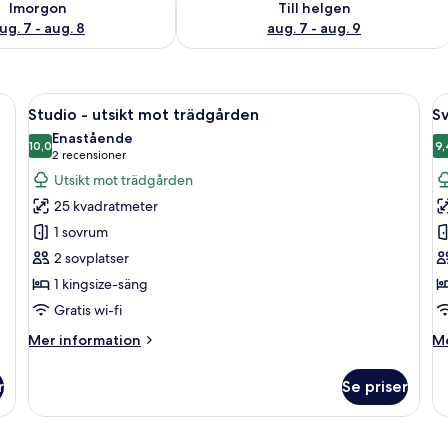
Imorgon
Till helgen
ug. 7 - aug. 8
aug. 7 - aug. 9
ett skrivbord, en stol och ett litet bord.
Öppna
Ett hotellrum med en säng, två stolar
Ö
4
Studio - utsikt mot trädgården
Sv
alla
al
Enastående
foton
10,0
f
9,
10,0 av 10
(2 recensioner)
2 recensioner
för
f
Utsikt mot trädgården
Studio
Sv
25 kvadratmeter
-
-
1 sovrum
utsikt
ut
2 sovplatser
mot
m
1 kingsize-säng
trädgården
t
Gratis wi-fi
Mer
M
Mer information
Me
information
in
om
o
r
Se priser
Studio
Sv
-
-
utsikt
ut
mot
m