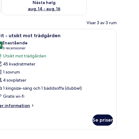
Nästa helg
aug. 14 - aug. 16
Visar 3 av 3 rum
, ett bord med en kamera på och ett skrivbord med böcker och en vas.
ppna
Ett hotellrum med en säng, ett piano, ett ma
11
it - utsikt mot trädgården
la
Enastående
oton
4
9,4 av 10
(3 recensioner)
3 recensioner
ör
Utsikt mot trädgården
it
45 kvadratmeter
1 sovrum
sikt
4 sovplatser
ot
1 kingsize-säng och 1 bäddsoffa (dubbel)
rädgården
Gratis wi-fi
er
r information
formation
m
Se priser
it
sikt
ot