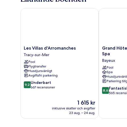
mot
trädgården
Les Villas d'Arromanches
Grand Hôtel 
Les
Grand
Les Villas d'Arromanches
Grand Hôte
Villas
Hôtel
Spa
Tracy-sur-Mer
d'Arromanches
du
Bayeux
Pool
Tracy-
Luxembourg
Flygtransfer
sur-
&
Pool
Husdjursvänligt
Spa
Mer
Spa
Avgiftsfri parkering
Husdjursvänl
Bayeux
Parkering till
9.2
Underbart
9,2
av
667 recensioner
8.6
Fantastis
8,6
10,
av
565 recens
Underbart,
10,
Priset
1 615 kr
667 recensioner
Fantastiskt,
är
565 recension
inklusive skatter och avgifter
1 615 kr
23 aug. – 24 aug.