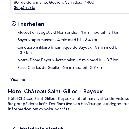
80 rue de la mairie, Gueron, Calvados, 14400
Se på karta
I närheten
Museet om slaget vid Normandie
- 4 min med bil
- 3.1 km
Bayeuxtapetmuseet
- 4 min med bil
- 3.4 km
Kar
Cimetière militaire britannique de Bayeux
- 5 min med bil
- 3.7 km
Notre-Dame Bayeux-katedralen
- 6 min med bil
- 3.7 km
Place Charles de Gaulle
- 6 min med bil
- 3.7 km
Visa mer
Hôtel Château Saint-Gilles - Bayeux
Hôtel Château Saint-Gilles - Bayeux är ett utmärkt val för din vistel
äta gott på deras kafé. Det finns även en bar/lounge, ett dygnet r
Information om avbokningsrätt
Hotellets storlek