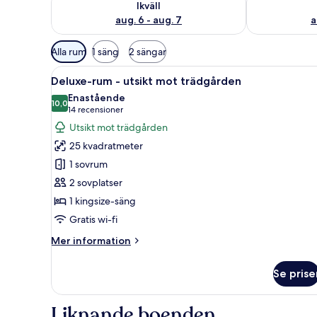
Ikväll
aug. 6 - aug. 7
a
Tillgängliga
Alla rum
1 säng
2 sängar
filter
Öppna
Ett hotellrum med en stor säng, 
för
9
Deluxe-rum - utsikt mot trädgården
alla
rum
Enastående
foton
10,0
10,0 av 10
(14 recensioner)
14 recensioner
för
Utsikt mot trädgården
Deluxe-
25 kvadratmeter
rum
1 sovrum
-
2 sovplatser
utsikt
1 kingsize-säng
mot
trädgården
Gratis wi-fi
Mer
Mer information
information
om
Se prise
Deluxe-
rum
-
Liknande boenden
utsikt