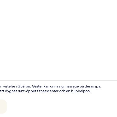
Property vi
din vistelse i Guéron. Gäster kan unna sig massage på deras spa,
, ett dygnet runt-öppet fitnesscenter och en bubbelpool.
Bastu, bubb