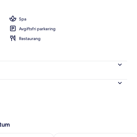
ad
Spa
Avgiftsfri parkering
Restaurang
atum
llgängligheten för imorgon aug. 7 - aug. 8
Kontrollera tillgängligheten för den h