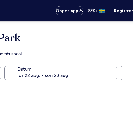
•
Öppna app
SEK
Registre
 Park
inomhuspool
Datum