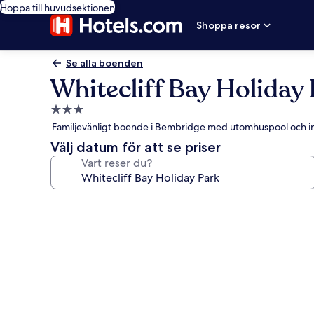
Hoppa till huvudsektionen
Shoppa resor
Se alla boenden
Whitecliff Bay Holiday
3.0-
stjärnigt
Familjevänligt boende i Bembridge med utomhuspool och 
boende
Välj datum för att se priser
Vart reser du?
Fotogalleri
för
Whitecliff
Bay
Holiday
Park