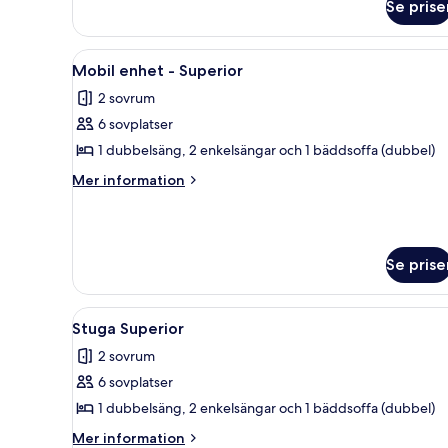
Se prise
Lyxig
mobil
enhet
Öppna
En mysig inredning i husbilen 
5
Mobil enhet - Superior
alla
2 sovrum
foton
6 sovplatser
för
Mobil
1 dubbelsäng, 2 enkelsängar och 1 bäddsoffa (dubbel)
enhet
Mer
Mer information
-
information
om
Superior
Mobil
enhet
Se prise
-
Superior
Öppna
Ett kompakt bostadsutrymme med
6
Stuga Superior
alla
2 sovrum
foton
6 sovplatser
för
Stuga
1 dubbelsäng, 2 enkelsängar och 1 bäddsoffa (dubbel)
Superior
Mer
Mer information