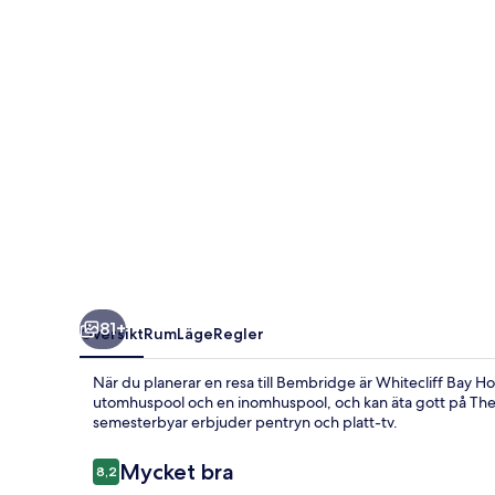
81+
Översikt
Rum
Läge
Regler
När du planerar en resa till Bembridge är Whitecliff Bay Holi
utomhuspool och en inomhuspool, och kan äta gott på The 
semesterbyar erbjuder pentryn och platt-tv.
Recensioner
Mycket bra
8,2
8,2 av 10,