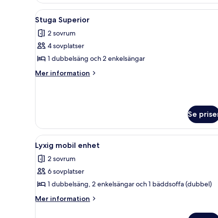
Öppna
Ett kompakt bostadsutrymme med
6
Stuga Superior
alla
2 sovrum
foton
4 sovplatser
för
Stuga
1 dubbelsäng och 2 enkelsängar
Superior
Mer
Mer information
information
om
Stuga
Superior
Se prise
Öppna
Ett kompakt bostadsutrymme med
5
Lyxig mobil enhet
alla
2 sovrum
foton
6 sovplatser
för
Lyxig
1 dubbelsäng, 2 enkelsängar och 1 bäddsoffa (dubbel)
mobil
Mer
Mer information
enhet
information
om