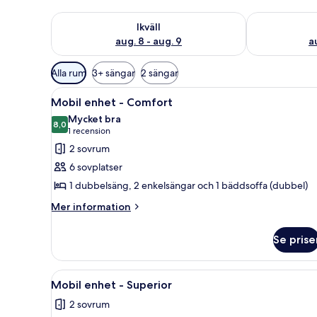
Kontrollera tillgängligheten för ikväll aug. 8 - aug. 9
Kontrollera ti
Ikväll
aug. 8 - aug. 9
a
Tillgängliga
Alla rum
3+ sängar
2 sängar
filter
Öppna
Ett kompakt inre utrymme i hus
för
7
Mobil enhet - Comfort
alla
rum
Mycket bra
foton
8,0
8,0 av 10
(1 recension)
1 recension
för
2 sovrum
Mobil
6 sovplatser
enhet
1 dubbelsäng, 2 enkelsängar och 1 bäddsoffa (dubbel)
-
Mer
Comfort
Mer information
information
om
Se prise
Mobil
enhet
-
Öppna
En mysig inredning i husbilen 
5
Comfort
Mobil enhet - Superior
alla
2 sovrum
foton