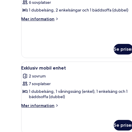
6 sovplatser
för
Mobil
1 dubbelsäng, 2 enkelsängar och 1 bäddsoffa (dubbel)
enhet
Mer
Mer information
-
information
om
Superior
Mobil
enhet
-
Se prise
Superior
Öppna
Ett vardagsrum med en beige s
7
Exklusiv mobil enhet
alla
2 sovrum
foton
7 sovplatser
för
Exklusiv
1 dubbelsäng, 1 våningssäng (enkel), 1 enkelsäng och 1
bäddsoffa (dubbel)
mobil
enhet
Mer
Mer information
information
om
Exklusiv
Se prise
mobil
enhet