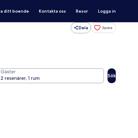
ra ditt boende
Kontakta oss
Resor
Logga in
Dela
Spara
Gäster
Sök