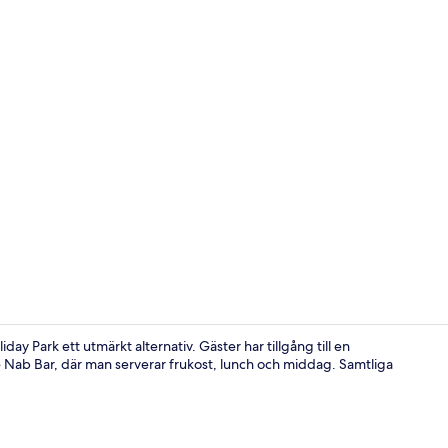
Frukost, lun
day Park ett utmärkt alternativ. Gäster har tillgång till en
Nab Bar, där man serverar frukost, lunch och middag. Samtliga
Nära strande