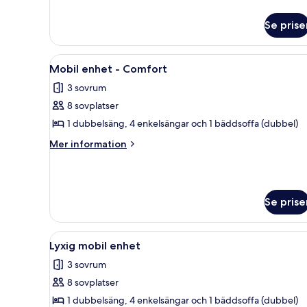
information
om
Se prise
Stuga
Superior
Öppna
Ett mysigt vardagsrum med en so
6
Mobil enhet - Comfort
alla
3 sovrum
foton
8 sovplatser
för
Mobil
1 dubbelsäng, 4 enkelsängar och 1 bäddsoffa (dubbel)
enhet
Mer
Mer information
-
information
om
Comfort
Mobil
enhet
Se prise
-
Comfort
Öppna
Ett kompakt bostadsutrymme med
5
Lyxig mobil enhet
alla
3 sovrum
foton
8 sovplatser
för
Lyxig
1 dubbelsäng, 4 enkelsängar och 1 bäddsoffa (dubbel)