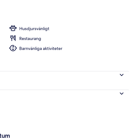
l enhet | Vardagsrum | 26-tums platt-tv med digitalkanaler och tv
Husdjursvänligt
Restaurang
Barnvänliga aktiviteter
atum