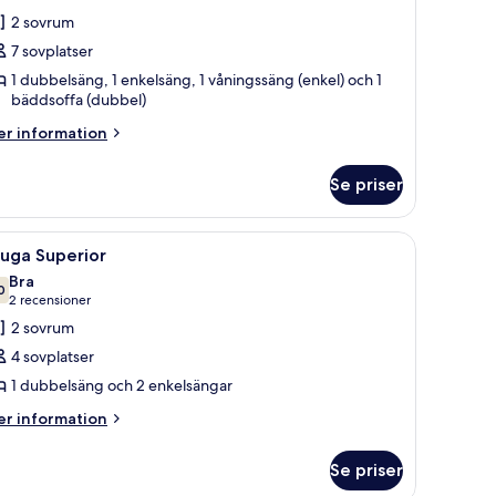
ör
2 sovrum
xklusiv
7 sovplatser
obil
1 dubbelsäng, 1 enkelsäng, 1 våningssäng (enkel) och 1
nhet
bäddsoffa (dubbel)
er
r information
formation
m
Se priser
klusiv
bil
het
tplats, en soffa och ett litet kök.
ppna
Ett kompakt bostadsutrymme med ett litet kök,
6
uga Superior
la
Bra
oton
0
7,0 av 10
(2 recensioner)
2 recensioner
ör
2 sovrum
tuga
4 sovplatser
uperior
1 dubbelsäng och 2 enkelsängar
er
r information
formation
m
Se priser
uga