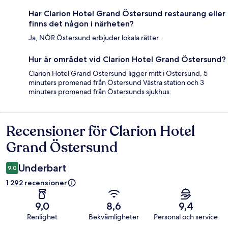
Har Clarion Hotel Grand Östersund restaurang eller
finns det någon i närheten?
Ja, NÒR Östersund erbjuder lokala rätter.
Hur är området vid Clarion Hotel Grand Östersund?
Clarion Hotel Grand Östersund ligger mitt i Östersund, 5
minuters promenad från Östersund Västra station och 3
minuters promenad från Östersunds sjukhus.
Recensioner för Clarion Hotel
Recensioner
Grand Östersund
Underbart
9,0
1 292 recensioner
9,0
8,6
9,4
Renlighet
Bekvämligheter
Personal och service