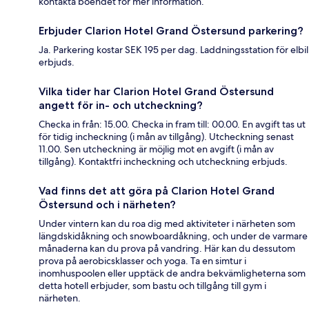
kontakta boendet för mer information.
Erbjuder Clarion Hotel Grand Östersund parkering?
Ja. Parkering kostar SEK 195 per dag. Laddningsstation för elbil
erbjuds.
Vilka tider har Clarion Hotel Grand Östersund
angett för in- och utcheckning?
Checka in från: 15.00. Checka in fram till: 00.00. En avgift tas ut
för tidig incheckning (i mån av tillgång). Utcheckning senast
11.00. Sen utcheckning är möjlig mot en avgift (i mån av
tillgång). Kontaktfri incheckning och utcheckning erbjuds.
Vad finns det att göra på Clarion Hotel Grand
Östersund och i närheten?
Under vintern kan du roa dig med aktiviteter i närheten som
längdskidåkning och snowboardåkning, och under de varmare
månaderna kan du prova på vandring. Här kan du dessutom
prova på aerobicsklasser och yoga. Ta en simtur i
inomhuspoolen eller upptäck de andra bekvämligheterna som
detta hotell erbjuder, som bastu och tillgång till gym i
närheten.