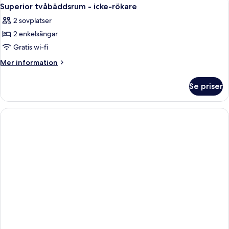
Öppna
9
enkelsäng
Superior tvåbäddsrum - icke-rökare
alla
(Compact)
2 sovplatser
foton
2 enkelsängar
för
Superior
Gratis wi-fi
tvåbäddsrum
Mer
Mer information
-
information
om
icke-
Se priser
Superior
rökare
tvåbäddsrum
-
icke-
rökare