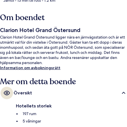
Jamtli
- 13 min till fots
- 1.2 km
Om boendet
Clarion Hotel Grand Östersund
Clarion Hotel Grand Östersund ligger nära en järnvägsstation och är ett
utmärkt val för din vistelse i Östersund. Gäster kan ta ett dopp i deras
inomhuspool, och sedan äta gott på NÒR Östersund, som specialiserar
sig på lokala rätter och serverar frukost, lunch och middag. Det finns
även en bar/lounge och en bastu. Andra resenärer uppskattar den
hjälpsamma personalen.
Information om avbokningsrätt
Mer om detta boende
Översikt
Hotellets storlek
197 rum
5 våningar