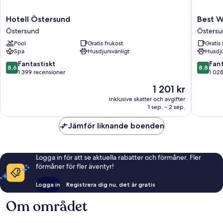
Hotell
Best
Hotell Östersund
Best W
Östersund
Western
Östersund
Östers
Östersund
Hotel
Pool
Gratis frukost
Gratis 
Gamla
Spa
Husdjursvänligt
Husdju
Teatern
Östersu
8.6
8.8
Fantastiskt
Fant
8,6
8,8
av
av
1 399 recensioner
1 02
10,
10,
Priset
1 201 kr
Fantastiskt,
Fantastis
är
1 399 recensioner
1 028 re
inklusive skatter och avgifter
1 201 kr
1 sep. – 2 sep.
Jämför liknande boenden
Logga in för att se aktuella rabatter och förmåner. Fler
förmåner för fler äventyr!
Logga in
Registrera dig nu, det är gratis
Om området