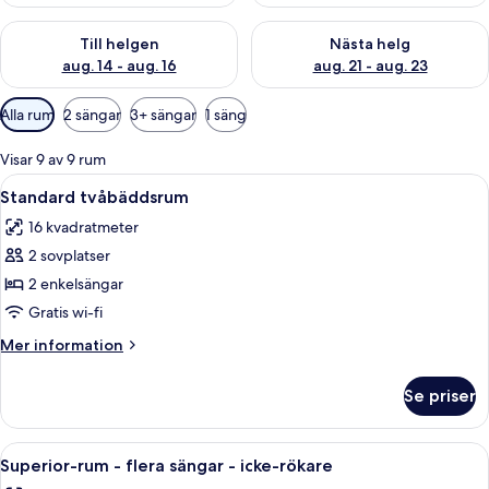
Kontrollera tillgängligheten för den här helgen aug. 14 - aug. 
Kontrollera tillgängligheten fö
Till helgen
Nästa helg
aug. 14 - aug. 16
aug. 21 - aug. 23
Tillgängliga
Alla rum
2 sängar
3+ sängar
1 säng
filter
för
Visar 9 av 9 rum
rum
Öppna
En snyggt bäddad säng med vita och li
8
Standard tvåbäddsrum
alla
16 kvadratmeter
foton
2 sovplatser
för
Standard
2 enkelsängar
tvåbäddsrum
Gratis wi-fi
Mer
Mer information
information
om
Se priser
Standard
tvåbäddsrum
Öppna
Värdeförvaringsskåp på rummet, skri
7
Superior-rum - flera sängar - icke-rökare
alla