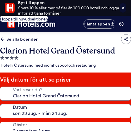
Byt till appen
Spara 10 % eller mer på fler än 100 000 hotell och logga
in för att tjäna förmåner
Hoppa till huvudsektionen
Hämta appen
Se alla boenden
Clarion Hotel Grand Östersund
4.0-
stjärnigt
Hotell i Östersund med inomhuspool och restaurang
boende
Välj datum för att se priser
Vart reser du?
Datum
Gäster