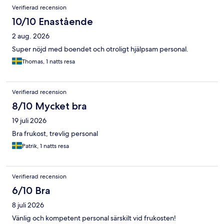
Recensioner
Verifierad recension
10/10 Enastående
2 aug. 2026
Super nöjd med boendet och otroligt hjälpsam personal.
Thomas, 1 natts resa
Verifierad recension
8/10 Mycket bra
19 juli 2026
Bra frukost, trevlig personal
Patrik, 1 natts resa
Verifierad recension
6/10 Bra
8 juli 2026
Vänlig och kompetent personal särskilt vid frukosten!