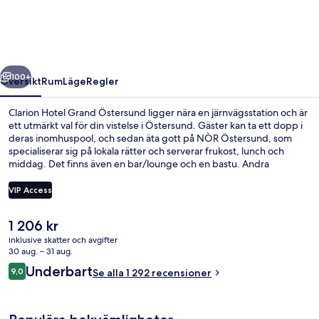
Östersund
regående
Nästa
100+
Översikt
Rum
Läge
Regler
Clarion Hotel Grand Östersund ligger nära en järnvägsstation och är
ett utmärkt val för din vistelse i Östersund. Gäster kan ta ett dopp i
deras inomhuspool, och sedan äta gott på NÒR Östersund, som
specialiserar sig på lokala rätter och serverar frukost, lunch och
middag. Det finns även en bar/lounge och en bastu. Andra
resenärer uppskattar den hjälpsamma personalen.
VIP Access
Det
1 206 kr
Businesscenter
nuvarande
inklusive skatter och avgifter
priset
30 aug. – 31 aug.
är
Recensioner
Underbart
9,0
Se alla 1 292 recensioner
1 206 kr
9,0 av 10,