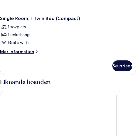
Single Room, 1 Twin Bed (Compact)
1 sovplats
1 enkelsäng
Gratis wi-fi
Mer
Mer information
information
om
Se priser
Single
Room,
1
Liknande boenden
Twin
Bed
Hotell Östersund
Best Wes
(Compact)