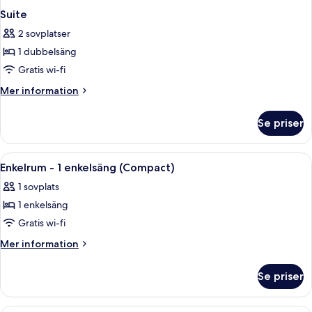
Suite
2 sovplatser
1 dubbelsäng
Gratis wi-fi
Mer
Mer information
information
om
Se priser
Suite
Öppna
Ett hotellrum med en säng, ett nattd
8
Enkelrum - 1 enkelsäng (Compact)
alla
1 sovplats
foton
1 enkelsäng
för
Enkelrum
Gratis wi-fi
-
Mer
Mer information
1
information
om
enkelsäng
Se priser
Enkelrum
(Compact)
-
1
Superior tvåbäddsrum - icke-rökare |