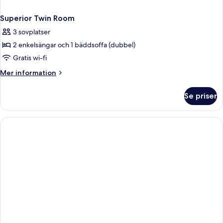
Superior Twin Room
3 sovplatser
2 enkelsängar och 1 bäddsoffa (dubbel)
Gratis wi-fi
Mer
Mer information
information
om
Se priser
Superior
Twin
Room