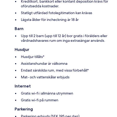
Kreditkort, bankkort eller kontant deposition krävs för
oförutsedda kostnader.
Statligt utfärdad fotolegitimation kan krävas
Lägsta ålder för incheckning är 18 år
Barn
Upp till 2 barn (upp till 12 år) bor gratis i förälders eller
vårdnadshavares rum om inga extrasängar används.
Husdjur
Husdjur tillåts*
Assistanshundar är välkomna
Endast särskilda rum, med vissa förbehåll*
Mat- och vattenskålar erbjuds
Internet
Gratis wi-fi i allmänna utrymmen
Gratis wi-fi på rummen
Parkering
Parkering erbjuds (SEK 195 per dag).