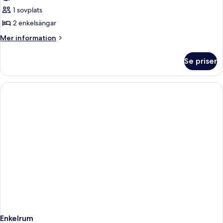
1 sovplats
2 enkelsängar
Mer
Mer information
information
om
Se priser
Enkelrum
Enkelrum