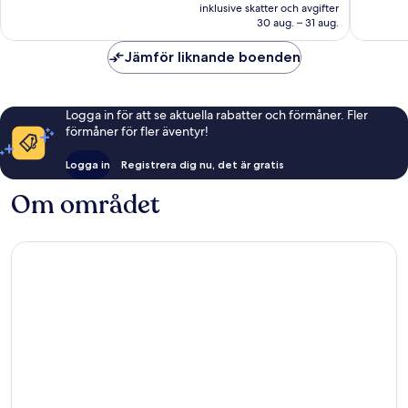
är
756 rec
inklusive skatter och avgifter
2 907 kr
30 aug. – 31 aug.
Jämför liknande boenden
Logga in för att se aktuella rabatter och förmåner. Fler
förmåner för fler äventyr!
Logga in
Registrera dig nu, det är gratis
Om området