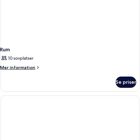
Rum
10 sovplatser
Mer
Mer information
information
om
Se priser
Rum