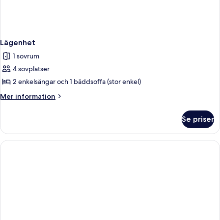
Lägenhet
1 sovrum
4 sovplatser
2 enkelsängar och 1 bäddsoffa (stor enkel)
Mer
Mer information
information
om
Se priser
Lägenhet