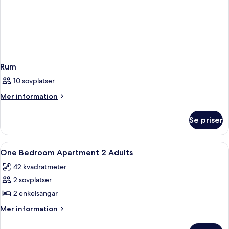
Rum
10 sovplatser
Mer
Mer information
information
om
Se priser
Rum
Öppna
Värdeförvaringsskåp på rummet, mörkl
1
One Bedroom Apartment 2 Adults
alla
42 kvadratmeter
foton
2 sovplatser
för
One
2 enkelsängar
Bedroom
Mer
Mer information
Apartment
information
om