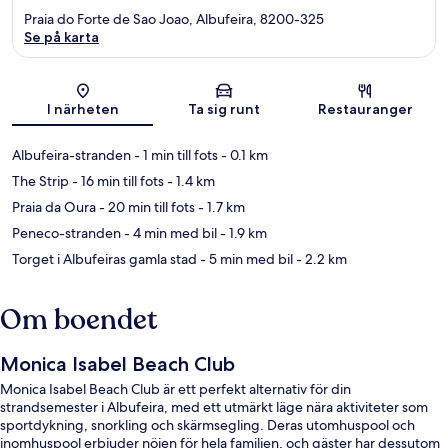
Praia do Forte de Sao Joao, Albufeira, 8200-325
Se på karta
Karta
I närheten
Ta sig runt
Restauranger
Albufeira-stranden
- 1 min till fots
- 0.1 km
The Strip
- 16 min till fots
- 1.4 km
Praia da Oura
- 20 min till fots
- 1.7 km
Peneco-stranden
- 4 min med bil
- 1.9 km
Torget i Albufeiras gamla stad
- 5 min med bil
- 2.2 km
Om boendet
Monica Isabel Beach Club
Monica Isabel Beach Club är ett perfekt alternativ för din
strandsemester i Albufeira, med ett utmärkt läge nära aktiviteter som
sportdykning, snorkling och skärmsegling. Deras utomhuspool och
inomhuspool erbjuder nöjen för hela familjen, och gäster har dessutom