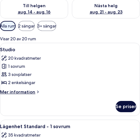
Kontrollera tillgängligheten för den här helgen aug. 14 - aug. 
Kontrollera tillgängligheten fö
Till helgen
Nästa helg
aug. 14 - aug. 16
aug. 21 - aug. 23
Tillgängliga
Alla rum
2 sängar
3+ sängar
filter
för
Visar 20 av 20 rum
rum
Öppna
En dubbelsäng med vita och blå sängk
10
Studio
alla
20 kvadratmeter
foton
1 sovrum
för
Studio
3 sovplatser
2 enkelsängar
Mer
Mer information
information
om
Se priser
Studio
Öppna
Ett modernt hotellrum med en stor säng
9
Lägenhet Standard - 1 sovrum
alla
35 kvadratmeter
foton