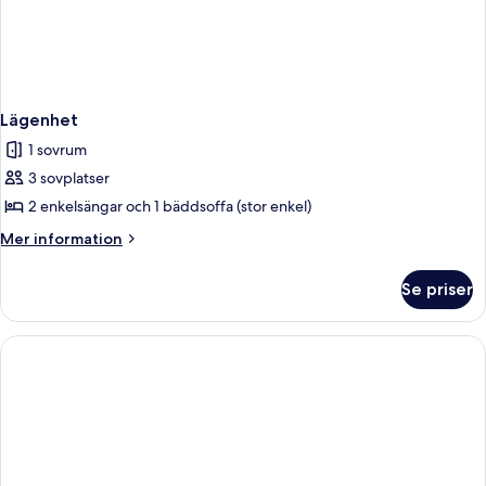
Lägenhet
1 sovrum
3 sovplatser
2 enkelsängar och 1 bäddsoffa (stor enkel)
Mer
Mer information
information
om
Se priser
Lägenhet