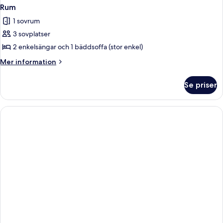
Rum
1 sovrum
3 sovplatser
2 enkelsängar och 1 bäddsoffa (stor enkel)
Mer
Mer information
information
om
Se priser
Rum