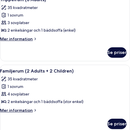
alla
sovrum
35 kvadratmeter
foton
1 sovrum
för
Trippelrum
3 sovplatser
(3
2 enkelsängar och 1 bäddsoffa (enkel)
Adults)
Mer
Mer information
information
om
Se priser
Trippelrum
(3
Adults)
Öppna
Ett modernt hotellrum med en stor säng
5
Familjerum (2 Adults + 2 Children)
alla
35 kvadratmeter
foton
1 sovrum
för
Familjerum
4 sovplatser
(2
2 enkelsängar och 1 bäddsoffa (stor enkel)
Adults
Mer
Mer information
+
information
2
om
Se priser
Familjerum
Children)