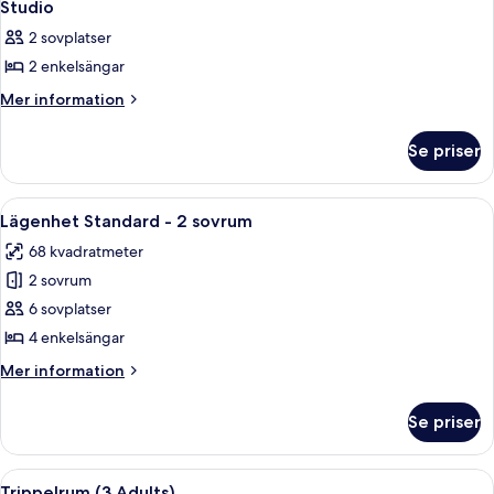
Studio
2 sovplatser
2 enkelsängar
Mer
Mer information
information
om
Se priser
Studio
Öppna
Ett hotellrum med en säng, ett skrivbor
10
Lägenhet Standard - 2 sovrum
alla
68 kvadratmeter
foton
2 sovrum
för
Lägenhet
6 sovplatser
Standard
4 enkelsängar
-
Mer
Mer information
2
information
sovrum
om
Se priser
Lägenhet
Standard
-
Öppna
Ett modernt hotellrum med en stor säng
5
2
Trippelrum (3 Adults)