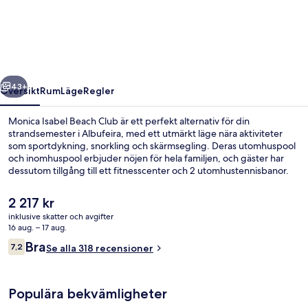
Beach
Club
regående
Nästa
43+
Översikt
Rum
Läge
Regler
Monica Isabel Beach Club är ett perfekt alternativ för din
strandsemester i Albufeira, med ett utmärkt läge nära aktiviteter
som sportdykning, snorkling och skärmsegling. Deras utomhuspool
och inomhuspool erbjuder nöjen för hela familjen, och gäster har
dessutom tillgång till ett fitnesscenter och 2 utomhustennisbanor.
Du kan äta gott på deras kafé och dessutom finns en bar/lounge,
där du kan svalka dig med en drink. Några ytterligare höjdpunkter
Det
2 217 kr
här är en gratis barnklubb, en bar vid poolen och en barnpool.
nuvarande
inklusive skatter och avgifter
priset
16 aug. – 17 aug.
Inomhuspool och utomhuspool
är
Recensioner
Bra
7,2
Se alla 318 recensioner
2 217 kr
7,2 av 10,
Populära bekvämligheter