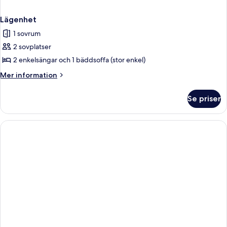
Lägenhet
1 sovrum
2 sovplatser
2 enkelsängar och 1 bäddsoffa (stor enkel)
Mer
Mer information
information
om
Se priser
Lägenhet