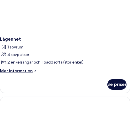
Lägenhet
1 sovrum
4 sovplatser
2 enkelsängar och 1 bäddsoffa (stor enkel)
Mer
Mer information
information
om
Se priser
Lägenhet