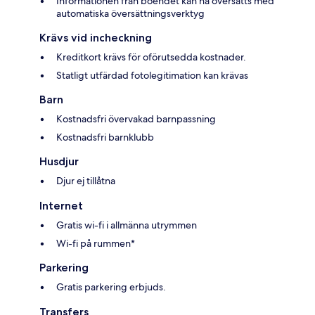
Informationen från boendet kan ha översatts med
automatiska översättningsverktyg
Krävs vid incheckning
Kreditkort krävs för oförutsedda kostnader.
Statligt utfärdad fotolegitimation kan krävas
Barn
Kostnadsfri övervakad barnpassning
Kostnadsfri barnklubb
Husdjur
Djur ej tillåtna
Internet
Gratis wi-fi i allmänna utrymmen
Wi-fi på rummen*
Parkering
Gratis parkering erbjuds.
Transfers