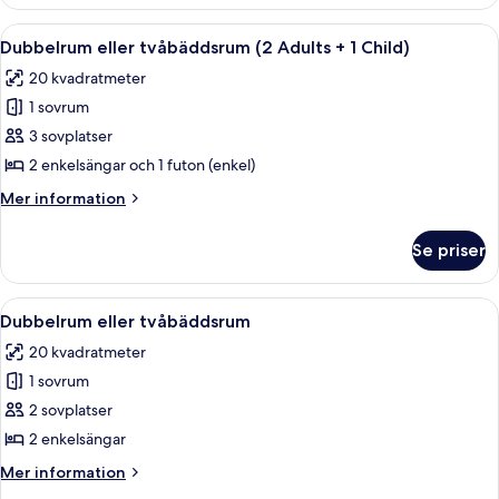
(2
Adults
Öppna
Ett modernt hotellrum med en stor säng
5
+
Dubbelrum eller tvåbäddsrum (2 Adults + 1 Child)
alla
2
20 kvadratmeter
Children)
foton
1 sovrum
för
Dubbelrum
3 sovplatser
eller
2 enkelsängar och 1 futon (enkel)
tvåbäddsrum
Mer
Mer information
(2
information
Adults
om
Se priser
Dubbelrum
+
eller
1
tvåbäddsrum
Öppna
Ett modernt hotellrum med en stor säng
Child)
5
(2
Dubbelrum eller tvåbäddsrum
alla
Adults
20 kvadratmeter
+
foton
1
1 sovrum
för
Child)
Dubbelrum
2 sovplatser
eller
2 enkelsängar
tvåbäddsrum
Mer
Mer information
information