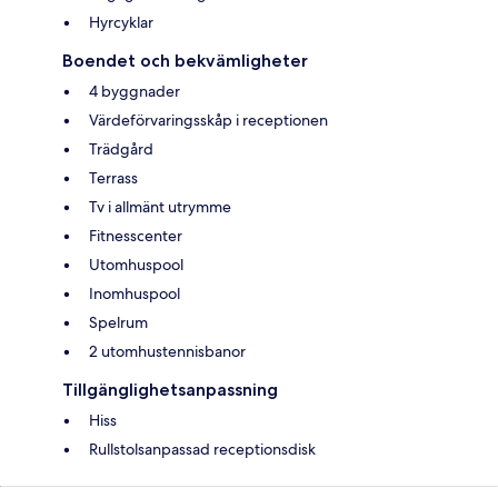
Hyrcyklar
Boendet och bekvämligheter
4 byggnader
Värdeförvaringsskåp i receptionen
Trädgård
Terrass
Tv i allmänt utrymme
Fitnesscenter
Utomhuspool
Inomhuspool
Spelrum
2 utomhustennisbanor
Tillgänglighetsanpassning
Hiss
Rullstolsanpassad receptionsdisk