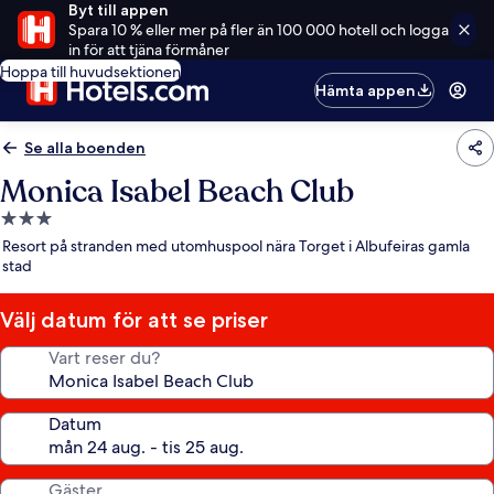
Byt till appen
Spara 10 % eller mer på fler än 100 000 hotell och logga
in för att tjäna förmåner
Hoppa till huvudsektionen
Hämta appen
Se alla boenden
Monica Isabel Beach Club
3.0-
stjärnigt
Resort på stranden med utomhuspool nära Torget i Albufeiras gamla
boende
stad
Välj datum för att se priser
Vart reser du?
Datum
Gäster