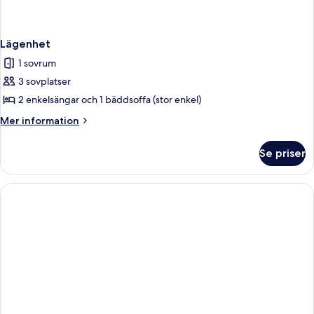
Lägenhet
1 sovrum
3 sovplatser
2 enkelsängar och 1 bäddsoffa (stor enkel)
Mer
Mer information
information
om
Se priser
Lägenhet