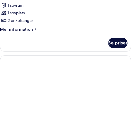
1 sovrum
1 sovplats
2 enkelsängar
Mer
Mer information
information
om
Se priser
Enkelrum