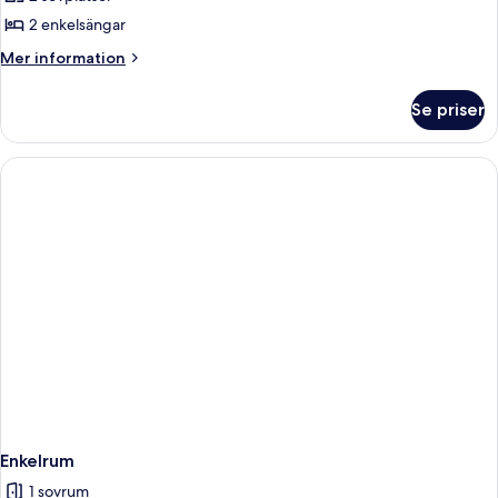
2 enkelsängar
Mer
Mer information
information
om
Se priser
Studio
Sea
View
(2
Adults)
Enkelrum
1 sovrum