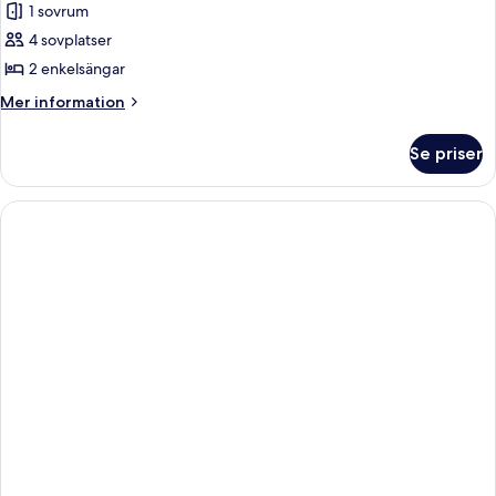
1 sovrum
för
Lägenhet
4 sovplatser
Standard
2 enkelsängar
-
Mer
Mer information
1
information
sovrum
om
Se priser
Lägenhet
Standard
-
1
sovrum