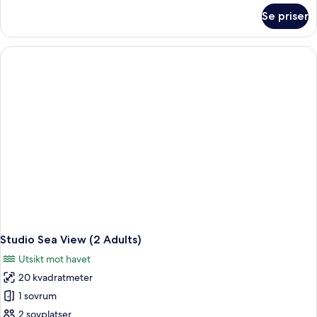
om
Se priser
Dubbelrum
eller
tvåbäddsrum
Studio Sea View (2 Adults)
Utsikt mot havet
20 kvadratmeter
1 sovrum
2 sovplatser