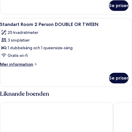
om
Se priser
Rum
Öppna
Minibar, värdeförvaringsskåp på rummet
4
Standart Room 2 Person DOUBLE OR TWEEN
alla
25 kvadratmeter
foton
3 sovplatser
för
Standart
1 dubbelsäng och 1 queensize-säng
Room
Gratis wi-fi
2
Mer
Mer information
Person
information
DOUBLE
om
Se priser
Standart
OR
Room
TWEEN
2
Liknande boenden
Person
DOUBLE
IC Hotels Airport
Ema Hou
OR
TWEEN