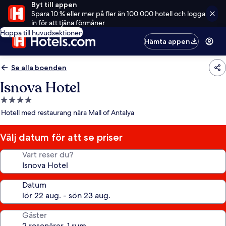
Byt till appen
Spara 10 % eller mer på fler än 100 000 hotell och logga
in för att tjäna förmåner
Hoppa till huvudsektionen
Hämta appen
Se alla boenden
Isnova Hotel
4.0-
stjärnigt
Hotell med restaurang nära Mall of Antalya
boende
Välj datum för att se priser
Vart reser du?
Datum
Gäster