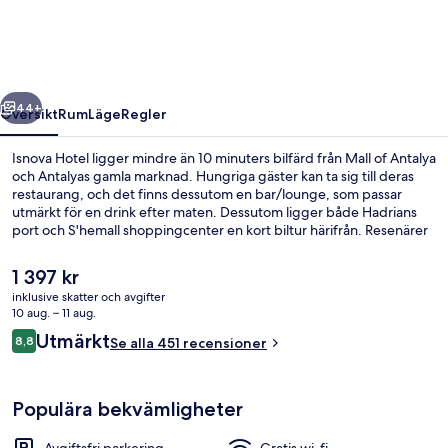
regående
Nästa
44+
Översikt
Rum
Läge
Regler
Isnova Hotel ligger mindre än 10 minuters bilfärd från Mall of Antalya
och Antalyas gamla marknad. Hungriga gäster kan ta sig till deras
restaurang, och det finns dessutom en bar/lounge, som passar
utmärkt för en drink efter maten. Dessutom ligger både Hadrians
port och S'hemall shoppingcenter en kort biltur härifrån. Resenärer
brukar tala mycket väl om den hjälpsamma personalen och närheten
till flygplatsen.
Det
1 397 kr
nuvarande
inklusive skatter och avgifter
priset
10 aug. – 11 aug.
Restaurang
är
Recensioner
Utmärkt
8,8
Se alla 451 recensioner
1 397 kr
8,8 av 10,
Populära bekvämligheter