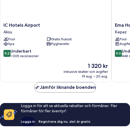
IC
Ema
IC Hotels Airport
Ema H
Hotels
Houses
Aksu
Kepez
Airport
Kepez
Pool
Gratis frukost
Pool
Aksu
Spa
Flygtransfer
Avgift
9.2
9.0
Underbart
Und
9,2
9,0
av
av
1 005 recensioner
448 
10,
10,
Priset
1 320 kr
Underbart,
Underba
är
1 005 recensioner
448 rec
inklusive skatter och avgifter
1 320 kr
19 aug. – 20 aug.
Jämför liknande boenden
Logga in för att se aktuella rabatter och förmåner. Fler
förmåner för fler äventyr!
Logga in
Registrera dig nu, det är gratis