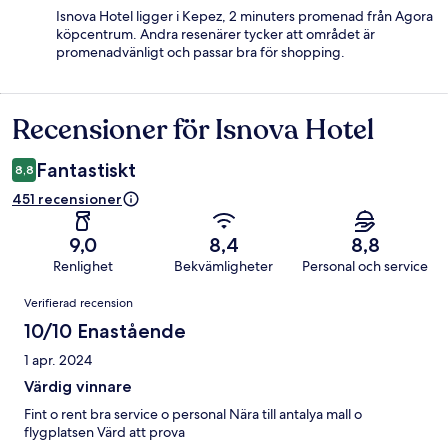
Isnova Hotel ligger i Kepez, 2 minuters promenad från Agora
köpcentrum. Andra resenärer tycker att området är
promenadvänligt och passar bra för shopping.
Recensioner för Isnova Hotel
Recensioner
Fantastiskt
8,8
451 recensioner
9,0
8,4
8,8
Renlighet
Bekvämligheter
Personal och service
Recensioner
Verifierad recension
10/10 Enastående
1 apr. 2024
Värdig vinnare
Fint o rent bra service o personal Nära till antalya mall o
flygplatsen Värd att prova