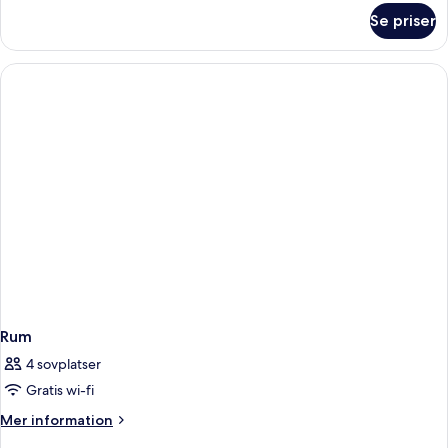
om
Se priser
SUPERIOR
DBL
Rum
4 sovplatser
Gratis wi-fi
Mer
Mer information
information