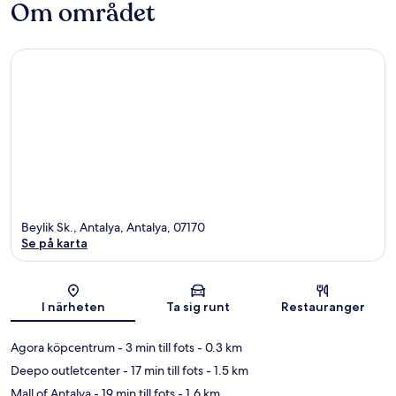
Om området
Beylik Sk., Antalya, Antalya, 07170
Se på karta
Karta
I närheten
Ta sig runt
Restauranger
Agora köpcentrum
- 3 min till fots
- 0.3 km
Deepo outletcenter
- 17 min till fots
- 1.5 km
Mall of Antalya
- 19 min till fots
- 1.6 km