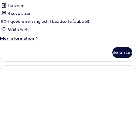
Superior
1 sovrum
fyrbäddsrum
4 sovplatser
1 queensize-säng och 1 bäddsoffa (dubbel)
Gratis wi-fi
Mer
Mer information
information
om
Se priser
Superior
fyrbäddsrum