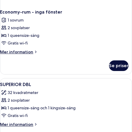
Economy-rum - inga fönster
1 sovrum
2 sovplatser
1 queensize-säng
Gratis wi-fi
Mer
Mer information
information
om
Se priser
Economy-
rum
-
Öppna
Minibar, värdeförvaringsskåp på rummet
2
inga
SUPERIOR DBL
alla
fönster
32 kvadratmeter
foton
2 sovplatser
för
SUPERIOR
1 queensize-säng och 1 kingsize-säng
DBL
Gratis wi-fi
Mer
Mer information
information