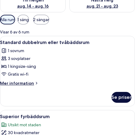
Till helgen
Nästa helg
aug. 14 - aug. 16
aug. 21 - aug. 23
Tillgängliga
Alla rum
1 säng
2 sängar
filter
för
Visar 6 av 6 rum
rum
Öppna
Ett hotellrum med en säng, en tv, ett 
15
Standard dubbelrum eller tvåbäddsrum
alla
1 sovrum
foton
3 sovplatser
för
Standard
1 kingsize-säng
dubbelrum
Gratis wi-fi
eller
Mer
Mer information
tvåbäddsrum
information
om
Se priser
Standard
dubbelrum
eller
Öppna
Ett hotellrum med en säng, ett skrivbo
14
tvåbäddsrum
Superior fyrbäddsrum
alla
Utsikt mot staden
foton
30 kvadratmeter
för