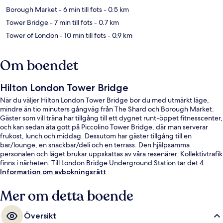
Borough Market
- 6 min till fots
- 0.5 km
Tower Bridge
- 7 min till fots
- 0.7 km
Tower of London
- 10 min till fots
- 0.9 km
Om boendet
Hilton London Tower Bridge
När du väljer Hilton London Tower Bridge bor du med utmärkt läge,
mindre än tio minuters gångväg från The Shard och Borough Market.
Gäster som vill träna har tillgång till ett dygnet runt-öppet fitnesscenter,
och kan sedan äta gott på Piccolino Tower Bridge, där man serverar
frukost, lunch och middag. Dessutom har gäster tillgång till en
bar/lounge, en snackbar/deli och en terrass. Den hjälpsamma
personalen och läget brukar uppskattas av våra resenärer. Kollektivtrafik
finns i närheten. Till London Bridge Underground Station tar det 4
minuter att gå och till Monument Underground Station är det 11
Information om avbokningsrätt
minuter.
Mer om detta boende
Översikt