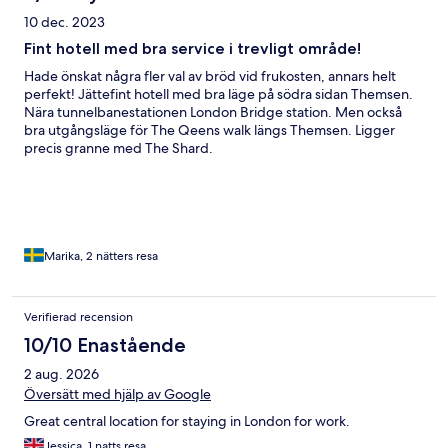
10 dec. 2023
Fint hotell med bra service i trevligt område!
Hade önskat några fler val av bröd vid frukosten, annars helt
perfekt! Jättefint hotell med bra läge på södra sidan Themsen.
Nära tunnelbanestationen London Bridge station. Men också
bra utgångsläge för The Qeens walk längs Themsen. Ligger
precis granne med The Shard.
Marika, 2 nätters resa
Verifierad recension
10/10 Enastående
2 aug. 2026
Översätt med hjälp av Google
Great central location for staying in London for work.
Jessica, 1 natts resa