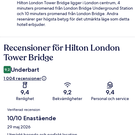
Hilton London Tower Bridge ligger i London centrum, 4
minuters promenad från London Bridge Underground Station
och 10 minuters promenad från London Bridge. Andra
resenärer ger högsta betyg för det utmärkta läge som detta
hotell erbjuder.
Recensioner för Hilton London
Recensioner
Tower Bridge
Underbart
9,2
1 004 recensioner
9,4
9,2
9,4
Renlighet
Bekvämligheter
Personal och service
Recensioner
Verifierad recension
10/10 Enastående
29 maj 2026
Utmärkt boende och perfekt location