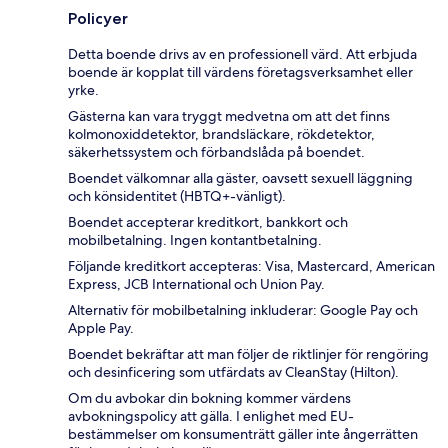
Policyer
Detta boende drivs av en professionell värd. Att erbjuda
boende är kopplat till värdens företagsverksamhet eller
yrke.
Gästerna kan vara tryggt medvetna om att det finns
kolmonoxiddetektor, brandsläckare, rökdetektor,
säkerhetssystem och förbandslåda på boendet.
Boendet välkomnar alla gäster, oavsett sexuell läggning
och könsidentitet (HBTQ+-vänligt).
Boendet accepterar kreditkort, bankkort och
mobilbetalning. Ingen kontantbetalning.
Följande kreditkort accepteras: Visa, Mastercard, American
Express, JCB International och Union Pay.
Alternativ för mobilbetalning inkluderar: Google Pay och
Apple Pay.
Boendet bekräftar att man följer de riktlinjer för rengöring
och desinficering som utfärdats av CleanStay (Hilton).
Om du avbokar din bokning kommer värdens
avbokningspolicy att gälla. I enlighet med EU-
bestämmelser om konsumenträtt gäller inte ångerrätten