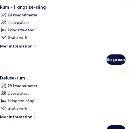
Öppna
Ett hotellrum med en stor säng, ett skr
5
Rum - 1 kingsize-säng
alla
24 kvadratmeter
foton
2 sovplatser
för
Rum
1 kingsize-säng
-
Gratis wi-fi
1
Mer
Mer information
kingsize-
information
säng
om
Se priser
Rum
-
1
Öppna
Ett hotellrum med en säng, en stol, 
5
kingsize-
Deluxe-rum
alla
säng
28 kvadratmeter
foton
2 sovplatser
för
Deluxe-
1 kingsize-säng
rum
Gratis wi-fi
Mer
Mer information
information
om