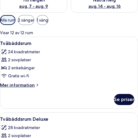
Till helgen
Nästa helg
aug. 7 - aug. 9
aug. 14 - aug. 16
Tillgängliga
Alla rum
2 sängar
1 säng
filter
för
Visar 12 av 12 rum
rum
Öppna
Ett hotellrum med två sängar, ett skriv
4
Tvåbäddsrum
alla
24 kvadratmeter
foton
2 sovplatser
för
Tvåbäddsrum
2 enkelsängar
Gratis wi-fi
Mer
Mer information
information
om
Se priser
Tvåbäddsrum
Öppna
Ett hotellrum med två sängar, ett skriv
5
Tvåbäddsrum Deluxe
alla
28 kvadratmeter
foton
2 sovplatser
för