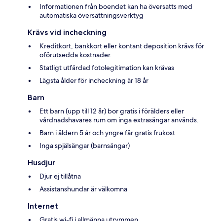
Informationen från boendet kan ha översatts med
automatiska översättningsverktyg
Krävs vid incheckning
Kreditkort, bankkort eller kontant deposition krävs för
oförutsedda kostnader.
Statligt utfärdad fotolegitimation kan krävas
Lägsta ålder för incheckning är 18 år
Barn
Ett barn (upp till 12 år) bor gratis i förälders eller
vårdnadshavares rum om inga extrasängar används.
Barn i åldern 5 år och yngre får gratis frukost
Inga spjälsängar (barnsängar)
Husdjur
Djur ej tillåtna
Assistanshundar är välkomna
Internet
Gratis wi-fi i allmänna utrymmen