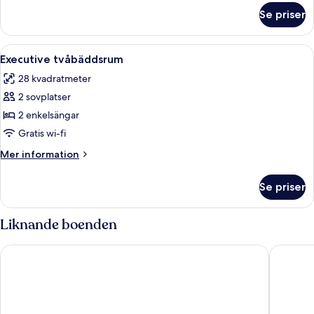
om
Se priser
Rum
Öppna
Ett hotellrum med två sängar, ett skriv
8
Executive tvåbäddsrum
alla
28 kvadratmeter
foton
2 sovplatser
för
Executive
2 enkelsängar
tvåbäddsrum
Gratis wi-fi
Mer
Mer information
information
om
Se priser
Executive
tvåbäddsrum
Liknande boenden
Leonardo Royal London Tower Bridge
citizenM