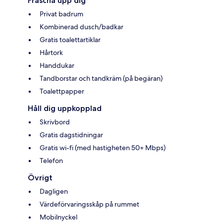
Fräscha upp dig
Privat badrum
Kombinerad dusch/badkar
Gratis toalettartiklar
Hårtork
Handdukar
Tandborstar och tandkräm (på begäran)
Toalettpapper
Håll dig uppkopplad
Skrivbord
Gratis dagstidningar
Gratis wi-fi (med hastigheten 50+ Mbps)
Telefon
Övrigt
Dagligen
Värdeförvaringsskåp på rummet
Mobilnyckel