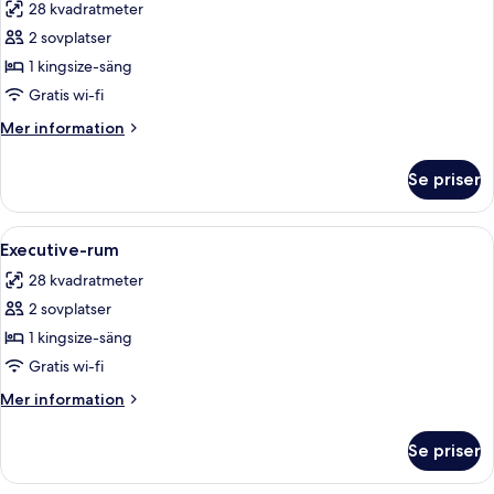
28 kvadratmeter
foton
2 sovplatser
för
Rum
1 kingsize-säng
-
Gratis wi-fi
1
Mer
Mer information
kingsize-
information
säng
om
Se priser
Rum
-
1
Öppna
Ett hotellrum med en säng, en stol, 
9
kingsize-
Executive-rum
alla
säng
28 kvadratmeter
foton
2 sovplatser
för
Executive-
1 kingsize-säng
rum
Gratis wi-fi
Mer
Mer information
information
om
Se priser
Executive-
rum