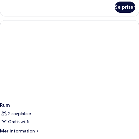
om
Se priser
Twin
Room
Rum
2 sovplatser
Gratis wi-fi
Mer
Mer information
information