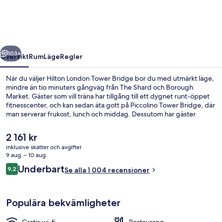
Bridge
regående
Nästa
103+
Översikt
Rum
Läge
Regler
När du väljer Hilton London Tower Bridge bor du med utmärkt läge,
mindre än tio minuters gångväg från The Shard och Borough
Market. Gäster som vill träna har tillgång till ett dygnet runt-öppet
fitnesscenter, och kan sedan äta gott på Piccolino Tower Bridge, där
man serverar frukost, lunch och middag. Dessutom har gäster
tillgång till en bar/lounge, en snackbar/deli och en terrass. Den
hjälpsamma personalen och läget brukar uppskattas av våra
Det
2 161 kr
resenärer. Kollektivtrafik finns i närheten. Till London Bridge
nuvarande
inklusive skatter och avgifter
Underground Station tar det 4 minuter att gå och till Monument
priset
9 aug. – 10 aug.
Underground Station är det 11 minuter.
Utsikt från rummet
är
Recensioner
Underbart
9,2
Se alla 1 004 recensioner
2 161 kr
9,2 av 10,
Populära bekvämligheter