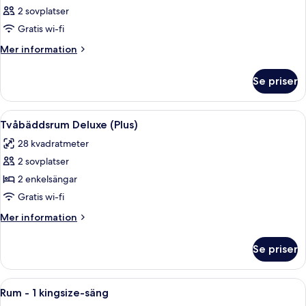
2 sovplatser
Gratis wi-fi
Mer
Mer information
information
om
Se priser
Rum
Öppna
Ett hotellrum med två sängar, ett skriv
5
Tvåbäddsrum Deluxe (Plus)
alla
28 kvadratmeter
foton
2 sovplatser
för
Tvåbäddsrum
2 enkelsängar
Deluxe
Gratis wi-fi
(Plus)
Mer
Mer information
information
om
Se priser
Tvåbäddsrum
Deluxe
(Plus)
Öppna
Ett hotellrum med en stor säng, sängb
8
Rum - 1 kingsize-säng
alla