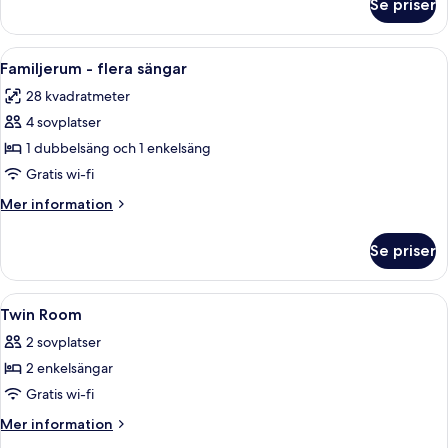
Se priser
Deluxe-
rum
Öppna
Ett hotellrum med en säng, ett skrivbor
6
Familjerum - flera sängar
alla
28 kvadratmeter
foton
4 sovplatser
för
Familjerum
1 dubbelsäng och 1 enkelsäng
-
Gratis wi-fi
flera
Mer
Mer information
sängar
information
om
Se priser
Familjerum
-
flera
Öppna
Ett hotellrum med två sängar, ett skriv
5
sängar
Twin Room
alla
2 sovplatser
foton
2 enkelsängar
för
Twin
Gratis wi-fi
Room
Mer
Mer information
information