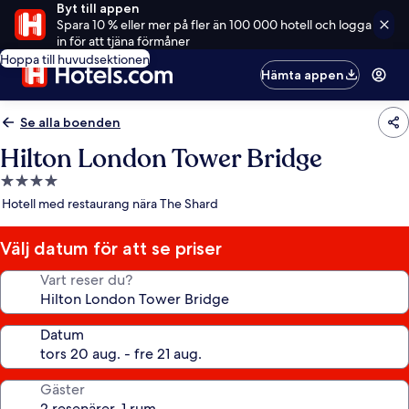
Byt till appen
Spara 10 % eller mer på fler än 100 000 hotell och logga
in för att tjäna förmåner
Hoppa till huvudsektionen
Hämta appen
Se alla boenden
Hilton London Tower Bridge
4.0-
stjärnigt
Hotell med restaurang nära The Shard
boende
Välj datum för att se priser
Vart reser du?
Datum
Gäster