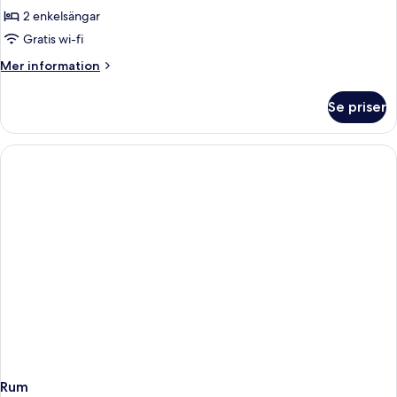
Tvåbäddsrum
2 enkelsängar
Deluxe
Gratis wi-fi
Mer
Mer information
information
om
Se priser
Tvåbäddsrum
Deluxe
Rum