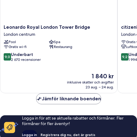
Leonardo
citizenM
Leonardo Royal London Tower Bridge
citize
Royal
Tower
London centrum
London 
London
of
Pool
Spa
Gratis 
Tower
London
Gratis wi-fi
Restaurang
Luftko
Bridge
London
London
centrum
9.0
9.2
Underbart
Und
9,0
9,2
centrum
av
av
2 670 recensioner
1 994
10,
10,
Underbart,
Underba
Priset
1 840 kr
2 670 recensioner
1 994 re
är
inklusive skatter och avgifter
1 840 kr
23 aug. – 24 aug.
Jämför liknande boenden
Logga in för att se aktuella rabatter och förmåner. Fler
förmåner för fler äventyr!
Logga in
Registrera dig nu, det är gratis