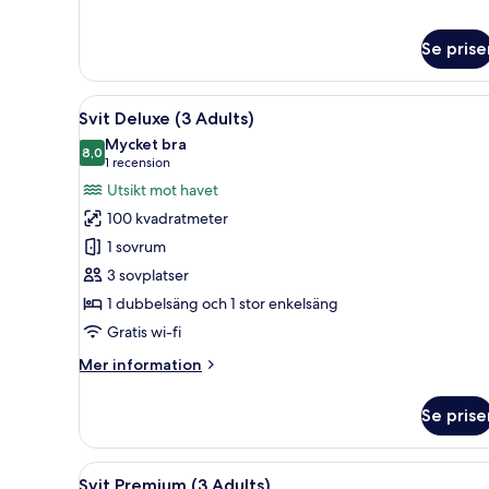
-
havsutsikt
(3
Se prise
Adults)
Öppna
Ett sovrum med ett stort fönst
7
Svit Deluxe (3 Adults)
alla
Mycket bra
foton
8,0
8,0 av 10
(1 recension)
1 recension
för
Utsikt mot havet
Svit
100 kvadratmeter
Deluxe
1 sovrum
(3
3 sovplatser
Adults)
1 dubbelsäng och 1 stor enkelsäng
Gratis wi-fi
Mer
Mer information
information
om
Se prise
Svit
Deluxe
(3
Öppna
Ett modernt vardagsrum med ett
9
Adults)
Svit Premium (3 Adults)