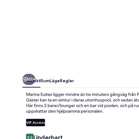
61+
Översikt
Rum
Läge
Regler
Marina Suites ligger mindre än tio minuters gångväg från P
Gäster kan ta en simtur i deras utomhuspool, och sedan äta 
Här finns 2 barer/lounger och en bar vid poolen, och på r
uppskattar den hjälpsamma personalen.
VIP Access
Recensioner
Underbart
9,2