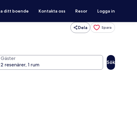
ra ditt boende
Kontakta oss
Resor
Logga in
Dela
Spara
Gäster
Sök