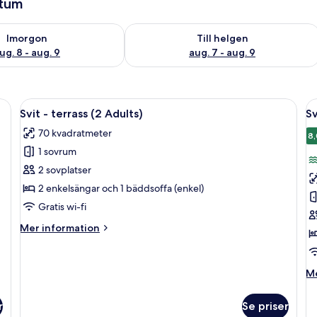
atum
llgängligheten för imorgon aug. 8 - aug. 9
Kontrollera tillgängligheten för den h
Imorgon
Till helgen
ug. 8 - aug. 9
aug. 7 - aug. 9
, en garderob i trä, ett runt sidobord, en lampa och en tavla på väggen.
Öppna
En snyggt bäddad säng med randiga sä
Ö
10
Svit - terrass (2 Adults)
Sv
alla
al
70 kvadratmeter
foton
f
8,
1 sovrum
för
f
Svit
Sv
2 sovplatser
-
P
2 enkelsängar och 1 bäddsoffa (enkel)
terrass
(
Gratis wi-fi
(2
A
Mer
Mer information
Adults)
information
om
Svit
M
Me
-
in
terrass
o
(2
r
Se priser
Sv
Adults)