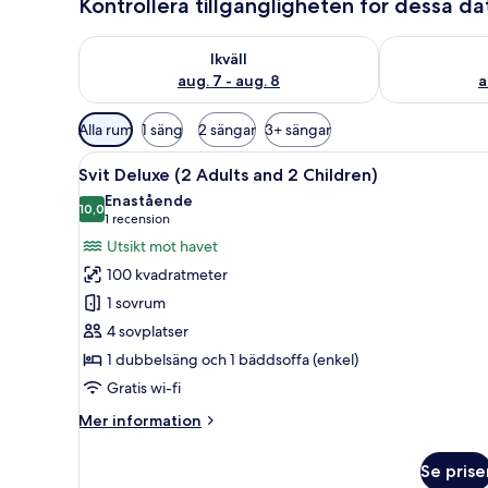
Kontrollera tillgängligheten för dessa d
Kontrollera tillgängligheten för ikväll aug. 7 - aug. 8
Kontrollera ti
Ikväll
aug. 7 - aug. 8
a
Tillgängliga
Alla rum
1 säng
2 sängar
3+ sängar
filter
Öppna
Ett hotellrum med en stor säng
för
8
Svit Deluxe (2 Adults and 2 Children)
alla
rum
Enastående
foton
10,0
10,0 av 10
(1 recension)
1 recension
för
Utsikt mot havet
Svit
100 kvadratmeter
Deluxe
1 sovrum
(2
4 sovplatser
Adults
1 dubbelsäng och 1 bäddsoffa (enkel)
and
2
Gratis wi-fi
Children)
Mer
Mer information
information
om
Se prise
Svit