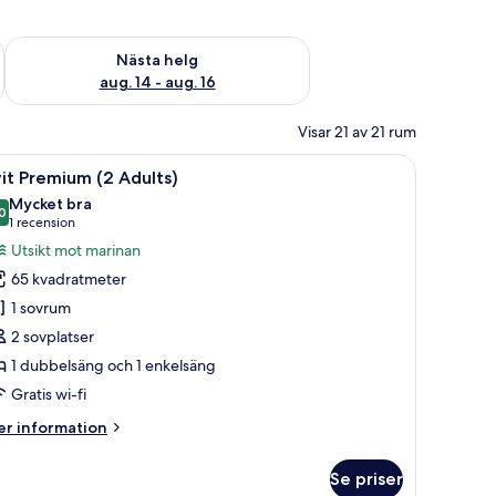
är helgen aug. 7 - aug. 9
Kontrollera tillgängligheten för nästa helg aug. 14 - aug. 16
Nästa helg
aug. 14 - aug. 16
Visar 21 av 21 rum
ngkläder, ett runt träbord med en grön vas, en flätad stol och en vägglamp
ppna
Ett modernt vardagsrum med ett glasbord, en s
10
it Premium (2 Adults)
la
Mycket bra
oton
0
8,0 av 10
(1 recension)
1 recension
ör
Utsikt mot marinan
it
65 kvadratmeter
remium
1 sovrum
2
2 sovplatser
dults)
1 dubbelsäng och 1 enkelsäng
Gratis wi-fi
er
r information
formation
m
Se priser
it