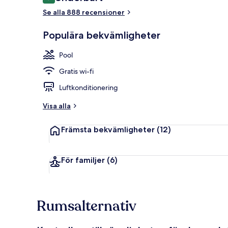
9,2 av 10,
Här finns 2 r
Se alla 888 recensioner
Populära bekvämligheter
Pool
Gratis wi-fi
Luftkonditionering
Visa alla
Främsta bekvämligheter
(12)
För familjer
(6)
Rumsalternativ