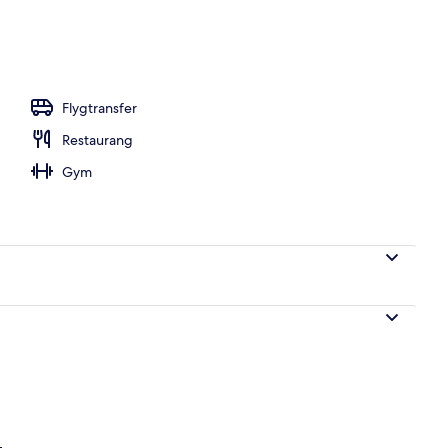
estauranger som serverar frukost och lunch
Flygtransfer
Restaurang
Gym