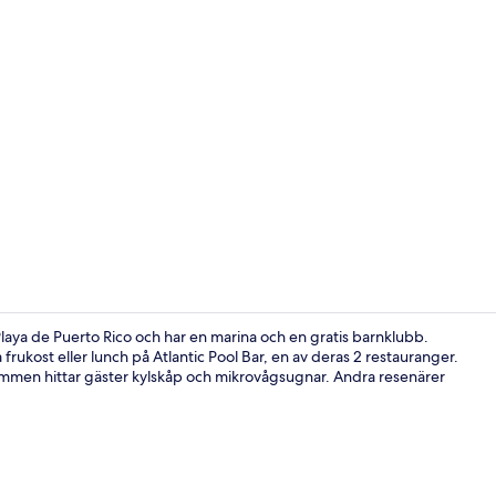
1 sovrum, mö
laya de Puerto Rico och har en marina och en gratis barnklubb.
frukost eller lunch på Atlantic Pool Bar, en av deras 2 restauranger.
ummen hittar gäster kylskåp och mikrovågsugnar. Andra resenärer
Boendets fa