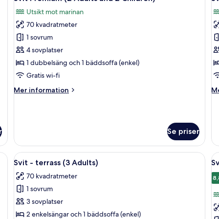
alla
al
Utsikt mot marinan
foton
f
70 kvadratmeter
för
f
Svit
Sv
1 sovrum
Premium
P
4 sovplatser
(2
(
1 dubbelsäng och 1 bäddsoffa (enkel)
Adults
U
Gratis wi-fi
and
Mer
M
Mer information
Me
2
information
in
Children)
om
o
Svit
Sv
Premium
P
r
Se priser
(2
(S
Adults
Us
and
diga sängkläder, ett runt träbord med en grön vas, en flätad stol och en 
Öppna
En snyggt bäddad säng med randiga sä
Ö
2
9
Svit - terrass (3 Adults)
Sv
alla
al
Children)
70 kvadratmeter
foton
f
8,
1 sovrum
för
f
Svit
Sv
3 sovplatser
-
-
2 enkelsängar och 1 bäddsoffa (enkel)