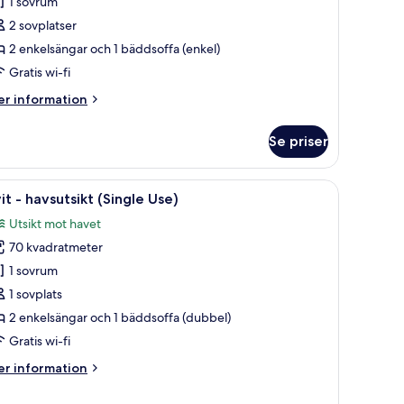
1 sovrum
tandard
2 sovplatser
2
2 enkelsängar och 1 bäddsoffa (enkel)
dults)
Gratis wi-fi
er
r information
formation
m
Se priser
it
andard
n fåtölj, ett litet bord och utsikt över havet genom en glasdörr.
ppna
Ett modernt vardagsrum med en soffa, en fåtöl
11
ults)
it - havsutsikt (Single Use)
la
Utsikt mot havet
oton
70 kvadratmeter
ör
it
1 sovrum
1 sovplats
avsutsikt
2 enkelsängar och 1 bäddsoffa (dubbel)
Single
Gratis wi-fi
se)
er
r information
formation
m