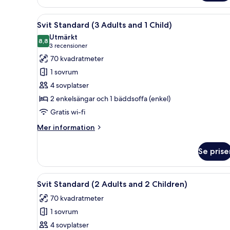
Deluxe
(2
Öppna
Ett modernt vardagsrum med en 
18
Adults
Svit Standard (3 Adults and 1 Child)
alla
and
Utmärkt
2
foton
8,8
8,8 av 10
(3 recensioner)
3 recensioner
Children)
för
70 kvadratmeter
Svit
1 sovrum
Standard
4 sovplatser
(3
2 enkelsängar och 1 bäddsoffa (enkel)
Adults
Gratis wi-fi
and
1
Mer
Mer information
Child)
information
om
Se prise
Svit
Standard
(3
Öppna
Ett modernt vardagsrum med en 
7
Adults
Svit Standard (2 Adults and 2 Children)
alla
and
70 kvadratmeter
1
foton
Child)
1 sovrum
för
Svit
4 sovplatser