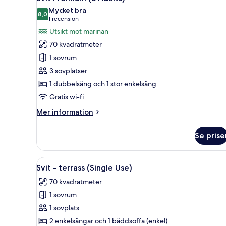
alla
Mycket bra
foton
8,0
8,0 av 10
(1 recension)
1 recension
för
Utsikt mot marinan
Svit
70 kvadratmeter
Premium
1 sovrum
(3
3 sovplatser
Adults)
1 dubbelsäng och 1 stor enkelsäng
Gratis wi-fi
Mer
Mer information
information
om
Se prise
Svit
Premium
(3
Öppna
En snyggt bäddad säng med ran
9
Adults)
Svit - terrass (Single Use)
alla
70 kvadratmeter
foton
1 sovrum
för
Svit
1 sovplats
-
2 enkelsängar och 1 bäddsoffa (enkel)