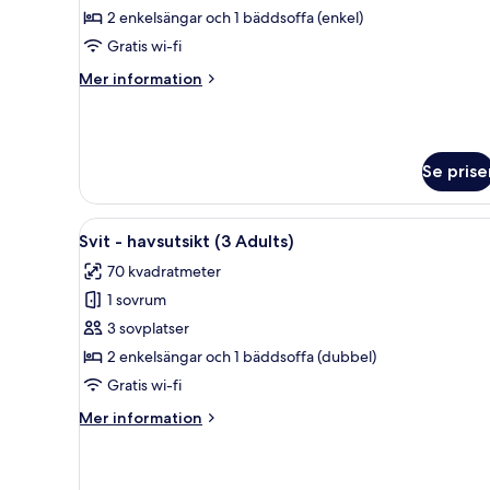
Standard
2 enkelsängar och 1 bäddsoffa (enkel)
(2
Gratis wi-fi
Adults
Mer
Mer information
and
information
2
om
Svit
Children)
Standard
Se prise
(2
Adults
and
Öppna
Ett modernt vardagsrum med en 
2
11
Svit - havsutsikt (3 Adults)
alla
Children)
70 kvadratmeter
foton
1 sovrum
för
Svit
3 sovplatser
-
2 enkelsängar och 1 bäddsoffa (dubbel)
havsutsikt
Gratis wi-fi
(3
Mer
Mer information
Adults)
information
om
Svit