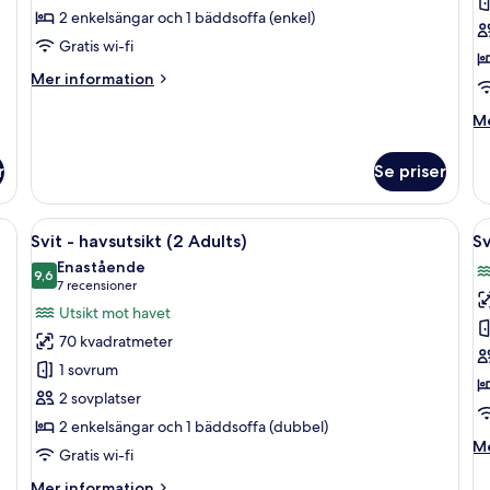
Standard
S
2 enkelsängar och 1 bäddsoffa (enkel)
(2
(
Gratis wi-fi
Adults
A
Mer
Mer information
and
information
1
om
M
Me
Svit
Child)
in
Standard
o
r
Se priser
(2
Sv
Adults
St
and
(2
soffa, en fåtölj, ett litet bord och utsikt över havet genom en glasdörr.
Öppna
Ett modernt vardagsrum med en soffa, e
Ö
1
11
Ad
Svit - havsutsikt (2 Adults)
Sv
alla
al
Child)
Enastående
foton
9,6
f
9,6 av 10
(7 recensioner)
7 recensioner
för
f
Utsikt mot havet
Svit
Sv
70 kvadratmeter
-
-
1 sovrum
havsutsikt
h
2 sovplatser
(2
(
2 enkelsängar och 1 bäddsoffa (dubbel)
Adults)
U
M
Me
Gratis wi-fi
in
o
Mer
Mer information