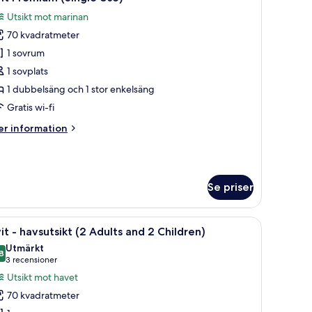
la
Utsikt mot marinan
oton
70 kvadratmeter
ör
it
1 sovrum
remium
1 sovplats
Single
1 dubbelsäng och 1 stor enkelsäng
se)
Gratis wi-fi
er
r information
formation
m
it
remium
Se priser
ingle
e)
vägglampa.
ngkläder, ett runt träbord med en grön vas, en flätad stol och en vägglamp
ppna
Ett modernt vardagsrum med en soffa, en fåtöl
22
it - havsutsikt (2 Adults and 2 Children)
la
Utmärkt
oton
8
8,8 av 10
(3 recensioner)
3 recensioner
ör
Utsikt mot havet
it
70 kvadratmeter